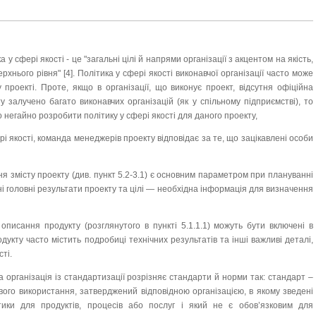
у сфері якості - це "загальні цілі й напрями організації з акцентом на якість,
ього рівня" [4]. Політика у сфері якості виконавчої організації часто може
проекті. Проте, якщо в організації, що виконує проект, відсутня офіційна
у залучено багато виконавчих організацій (як у спільному підприємстві), то
 негайно розробити політику у сфері якості для даного проекту,
і якості, команда менеджерів проекту відповідає за те, що зацікавлені особи
я змісту проекту (див. пункт 5.2-3.1) є основним параметром при плануванні
ні головні результати проекту та цілі — необхідна інформація для визначення
писання продукту (розглянутого в пункті 5.1.1.1) можуть бути включені в
дукту часто містить подробиці технічних результатів та інші важливі деталі,
ті.
 організація із стандартизації розрізняє стандарти й норми так: стандарт –
вого використання, затверджений відповідною організацією, в якому зведені
тики для продуктів, процесів або послуг і який не є обов’язковим для