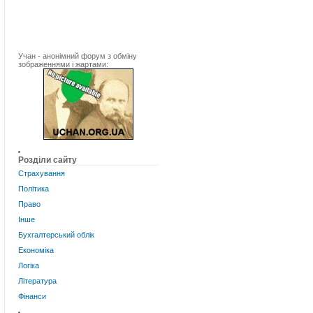
Учан - анонімний форум з обміну
зображеннями і жартами:
Розділи сайту
Страхування
Політика
Право
Інше
Бухгалтерський облік
Економіка
Логіка
Література
Фінанси