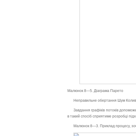
Малюнок 8—5. Діаграма Парето
Неправильне обертання Шум Колив
Завдання графіків потоків допоможе
в такий спосіб сприятиме розробці підх
Малюнок 8—3. Приклад процесу, зоб