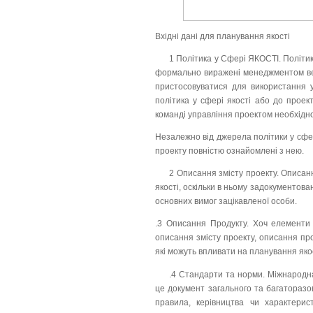
Вхідні дані для планування якості
1 Політика у Сфері ЯКОСТІ. Політика 
формально виражені менеджментом верхн
пристосовуватися для використання у 
політика у сфері якості або до проект
команді управління проектом необхідно
Незалежно від джерела політики у сфер
проекту повністю ознайомлені з нею.
2 Описання змісту проекту. Описанн
якості, оскільки в ньому задокументова
основних вимог зацікавленої особи.
.3 Описання Продукту. Хоч елементи о
описання змісту проекту, описання про
які можуть впливати на планування якос
.4 Стандарти та норми. Міжнародна
це документ загального та багаторазо
правила, керівництва чи характерис