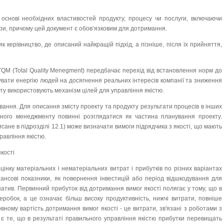
основі необхідних властивостей продукту, процесу чи послуги, включаючи
ри, причому цей документ є обов’язковим для дотримання.
 керівництво, де описаний найкращій підхід, а пізніше, після їх прийняття,
TQM (Total Quality Menegment) передбачає перехід від встановлення норм до
увати енергію людей на досягнення реальних інтересів компанії та зниження
іту використовують механізм цілей для управління якістю.
вання. Для описання змісту проекту та продукту результати процесів в інших
тного менеджменту повинні розглядатися як частина планування проекту.
сане в підрозділі 12.1) може визначати вимоги підрядчика з якості, що мають
равління якістю.
кості
оцінку матеріальних і нематеріальних витрат і прибутків по різних варіантах
інансові показники, як повернення інвестицій або період відшкодування для
натив. Первинний прибуток від дотримання вимог якості полягає у тому, що в
обок, а це означає більш високу продуктивність, нижчі витрати, повніше
вному вартість дотримання вимог якості - це витрати, зв'язані з роботами з
ю є те, що в результаті правильного управління якістю прибутки перевищать