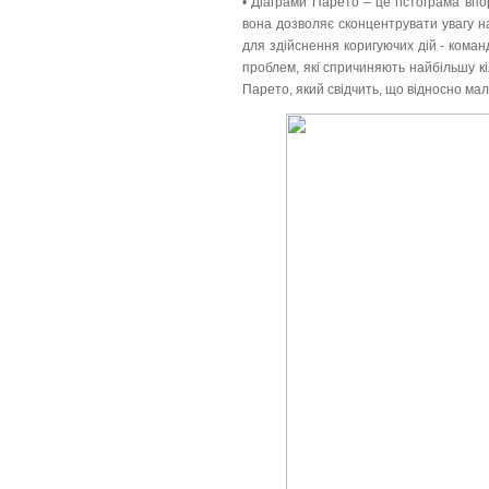
• Діаграми Парето – це гістограма вп
вона дозволяє сконцентрувати увагу н
для здійснення коригуючих дій - коман
проблем, які спричиняють найбільшу кі
Парето, який свідчить, що відносно мал