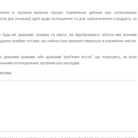
няння із зразком включає процес порівняння дійсних або спланованих
ктів для генерації ідей щодо поліпшення та для забезпечення стандарту, за
 будь-які діаграми, графіки та карти, які відображають зв'язок між різними
ання графіка потоків, що найчастіше використовуються в управлінні якістю,
бо діаграми Ішикави, або діаграми "риб'ячих кісток", що показують, як різні
кненням потенціальних проблем або наслідків.
аграма