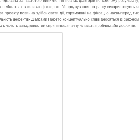
орядкована за частотою виникнення певних факторів по кожному результату,
а небагатьох важливих факторах . Упорядкування по рангу використовується
да проекту повинна здійснювати дії, спрямовані на фіксацію насамперед тих
лькість дефектів- Діаграми Парето концептуально співвідносяться із законом
а кількість випадковостей спричинює значну кількість проблем або дефектів.