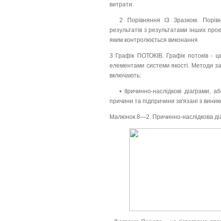
витрати.
2 Порівняння ІЗ Зразком. Порів
результатів з результатами інших прое
яким контролюється виконання
3 Графік ПОТОКІВ. Графік потоків - це
елементами системи якості. Методи зад
включають:
• ІІричинно-наслідкові діаграми, а
причини та підпричини зв'язані з вини
Малюнок 8—2. Причинно-наслідкова ді