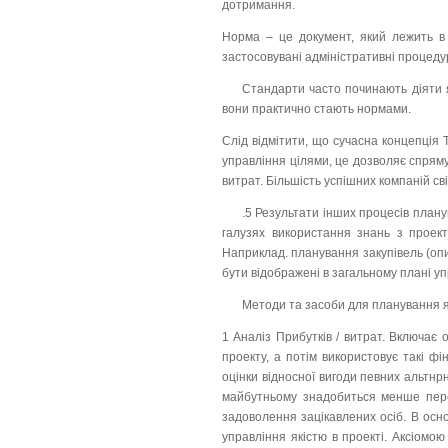
дотримання.
Норма – це документ, який лежить в 
застосовувані адміністративні процеду
Стандарти часто починають діяти як
вони практично стають нормами.
Слід відмітити, що сучасна концепція 
управління цілями, це дозволяє спрям
витрат. Більшість успішних компаній св
.5 Результати інших процесів плану
галузях використання знань з проек
Наприклад. планування закупівель (опи
бути відображені в загальному плані уп
Методи та засоби для планування я
1 Аналіз Прибутків / витрат. Включає 
проекту, а потім використовує такі ф
оцінки відносної вигоди певних альтнр
майбутньому знадобиться менше перер
задоволення зацікавлених осіб. В осно
управління якістю в проекті. Аксіомо