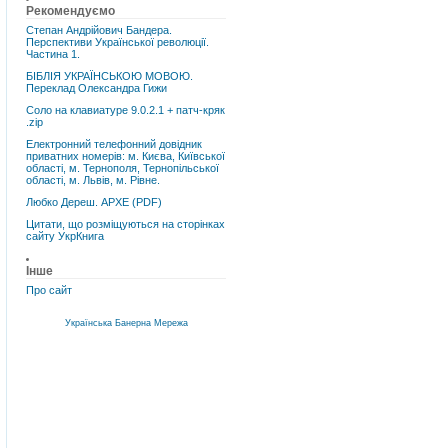
Рекомендуємо
Степан Андрійович Бандера.
Перспективи Української революції.
Частина 1.
БІБЛІЯ УКРАЇНСЬКОЮ МОВОЮ.
Переклад Олександра Гижи
Соло на клавиатуре 9.0.2.1 + патч-кряк
.zip
Електронний телефонний довідник
приватних номерів: м. Києва, Київської
області, м. Тернополя, Тернопільської
області, м. Львів, м. Рівне.
Любко Дереш. АРХЕ (PDF)
Цитати, що розміщуються на сторінках
сайту УкрКнига
Інше
Про сайт
Українська Банерна Мережа