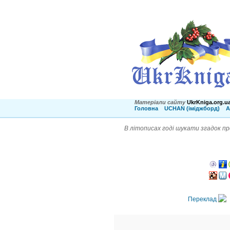
Матеріали сайту
UkrKniga.org.u
Головна
UCHAN (іміджборд)
А
В літописах годі шукати згадок пр
Переклад