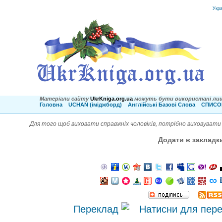
Укр
Матеріали сайту
UkrKniga.org.ua
можуть бути використані лиш
Головна
UCHAN (іміджборд)
Англійські Базові Слова
СПИСОК
Для того щоб виховати справжніх чоловіків, потрібно виховувати 
Додати в закладк
Переклад