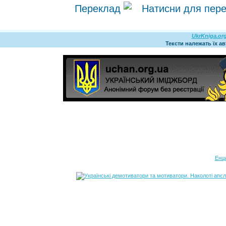
Переклад
UkrKniga.or
Тексти належать їх а
Енц