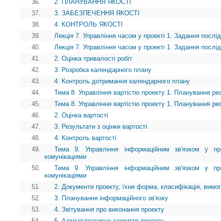
36.
2. ПЛАНУВАННЯ ЯКОСТІ
37.
3. ЗАБЕЗПЕЧЕННЯ ЯКОСТІ
38.
4. КОНТРОЛЬ ЯКОСТІ
39.
Лекція 7. Управління часом у проекті 1. Задання послід
40.
Лекція 7. Управління часом у проекті 1. Задання послід
41.
2. Оцінка тривалості робіт
42.
3. Розробка календарного плану
43.
4. Контроль дотримання календарного плану
44.
Тема 8. Управління вартістю проекту 1. Планування ре
45.
Тема 8. Управління вартістю проекту 1. Планування ре
46.
2. Оцінка вартості
47.
3. Результати з оцінки вартості
48.
4. Контроль вартості
49.
Тема 9. Управління інформаційним зв'язком у про
комунікаціями
50.
Тема 9. Управління інформаційним зв'язком у про
комунікаціями
51.
2. Документи проекту, їхня форма, класифікація, вимог
52.
3. Планування інформаційного зв'язку
53.
4. Звітування про виконання проекту
54.
5. Адміністративне закриття проекту