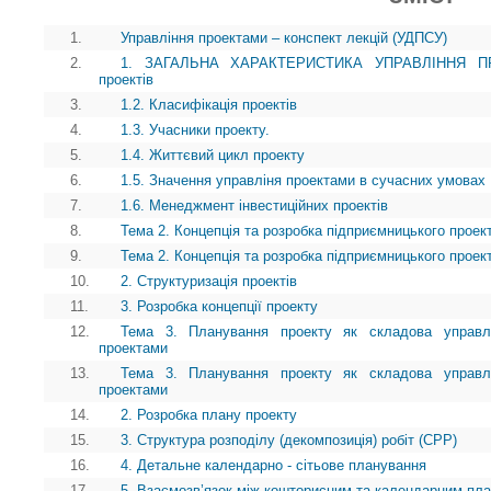
1.
Управління проектами – конспект лекцій (УДПСУ)
2.
1. ЗАГАЛЬНА ХАРАКТЕРИСТИКА УПРАВЛІННЯ ПРОЕ
проектів
3.
1.2. Класифікація проектів
4.
1.3. Учасники проекту.
5.
1.4. Життєвий цикл проекту
6.
1.5. Значення управліня проектами в сучасних умовах
7.
1.6. Менеджмент інвестиційних проектів
8.
Тема 2. Концепція та розробка підприємницького проек
9.
Тема 2. Концепція та розробка підприємницького проек
10.
2. Структуризація проектів
11.
3. Розробка концепції проекту
12.
Тема 3. Планування проекту як складова управл
проектами
13.
Тема 3. Планування проекту як складова управл
проектами
14.
2. Розробка плану проекту
15.
3. Структура розподілу (декомпозиція) робіт (СРР)
16.
4. Детальне календарно - сітьове планування
17.
5. Взаємозв’язок між кошторисним та календарним пл