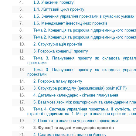
4.
1.3. Учасники проекту.
5.
1.4. Життєвий цикл проекту
6.
1.5. Значення управліня проектами в сучасних умовах
7.
1.6. Менеджмент інвестиційних проектів
8.
Тема 2. Концепція та розробка підприємницького проек
9.
Тема 2. Концепція та розробка підприємницького проек
10.
2. Структуризація проектів
11.
3. Розробка концепції проекту
12.
Тема 3. Планування проекту як складова управл
проектами
13.
Тема 3. Планування проекту як складова управл
проектами
14.
2. Розробка плану проекту
15.
3. Структура розподілу (декомпозиція) робіт (СРР)
16.
4. Детальне календарно - сітьове планування
17.
5. Взаємозв’язок між кошторисним та календарним пл
18.
Тема 4. Система управління проектами. ЇЇ сутність, ст
стратегії підприємства. 1. Місце та значення проектів в ін
19.
2. Поняття та значення управління проектами.
20.
3. Функції та задачі менеджерів проектів
21.
4. Система індикаторів ведення бізнесу