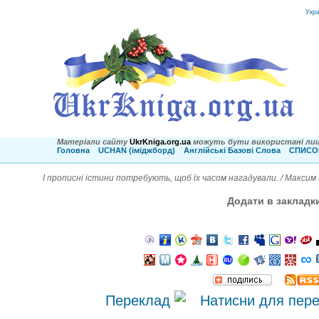
Укр
Матеріали сайту
UkrKniga.org.ua
можуть бути використані лиш
Головна
UCHAN (іміджборд)
Англійські Базові Слова
СПИСОК
І прописні істини потребують, щоб їх часом нагадували. / Максим
Додати в закладк
Переклад