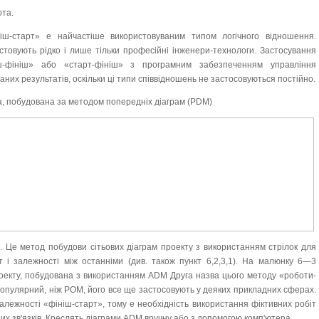
ота.
ш-старт» е найчастіше використовуваним типом логічного відношення.
товують рідко і лише тільки професійні інженери-технологи. Застосування
іш-фініш» або «старт-фініш» з програмним забезпеченням управління
них результатів, оскільки ці типи співвідношень не застосовуються постійно.
ма, побудована за методом попередніх діаграм (PDM)
. Це метод побудови сітьових діаграм проекту з використанням стрілок для
т і залежності між останніми (див. також пункт 6,2,3,1). На малюнку 6—3
оекту, побудована з використанням ADM Друга назва цього методу «роботи-
опулярний, ніж РОМ, його все ще застосовують у деяких прикладних сферах.
алежності «фініш-старт», тому е необхідність використання фіктивних робіт
них зв'язків. Креслять діаграми ADM вручну або з допомогою комп'ютера.