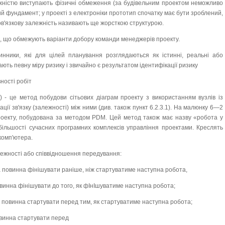
жністю виступають фізичні обмеження (за будівельним проектом неможливо
ий фундамент; у проекті з електроніки прототип спочатку має бути зроблений,
ов'язкову залежність називають ще жорсткою структурою.
, що обмежують варіанти добору команди менеджерів проекту.
нники, які для цілей планування розглядаються як істинні, реальні або
ють певну міру ризику і звичайно є результатом ідентифікації ризику
ності робіт
 - це метод побудови сітьових діаграм проекту з використанням вузлів із
ації зв'язку (залежності) між ними (див. також пункт 6.2.3.1). На малюнку 6—2
роекту, побудована за методом PDM. Цей метод також має назву «робота у
 більшості сучасних програмних комплексів управління проектами. Креслять
комп'ютера.
ежності або співвідношення передування:
а повинна фінішувати раніше, ніж стартуватиме наступна робота,
винна фінішувати до того, як фІнІшуватиме наступна робота;
а повинна стартувати перед тим, як стартуватиме наступна робота;
овинна стартувати перед