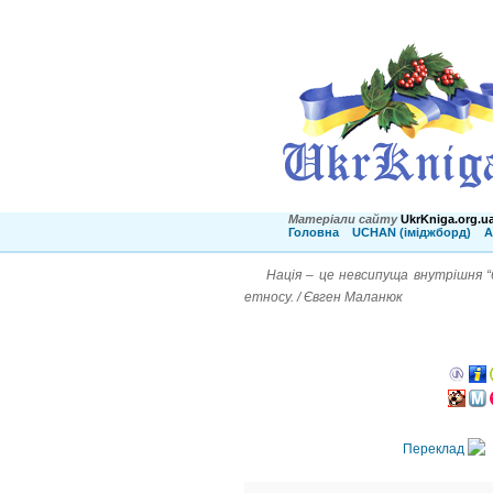
Матеріали сайту
UkrKniga.org.u
Головна
UCHAN (іміджборд)
А
Нація – це невсипуща внутрішня “
етносу. / Євген Маланюк
Переклад