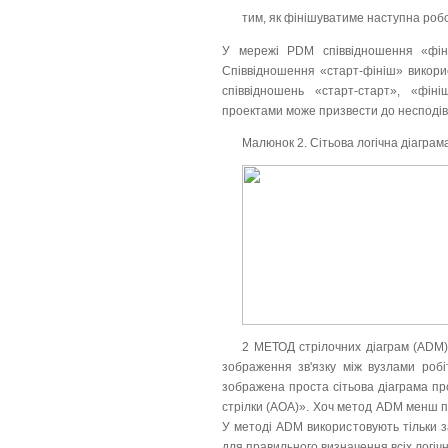
тим, як фінішуватиме наступна роб
У мережі PDM співвідношення «фіні
Співвідношення «старт-фініш» викорис
співвідношень «старт-старт», «фін
проектами може призвести до несподіва
Малюнок 2. Сітьова логічна діагра
2 МЕТОД стрілочних діаграм (ADM)
зображення зв'язку між вузлами робі
зображена проста сітьова діаграма пр
стрілки (АОА)». Хоч метод ADM менш п
У методі ADM використовують тільки з
для правильного визначення всіх логіч