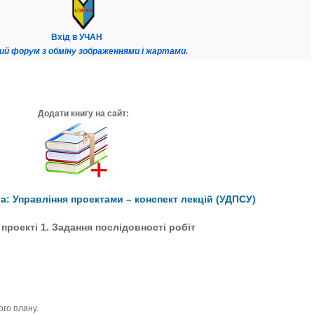
Вхід в УЧАН
ий форум з обміну зображеннями і жартами.
Додати книгу на сайт:
: Управління проектами – конспект лекцій (УДПСУ)
 проекті 1. Задання послідовності робіт
го плану.