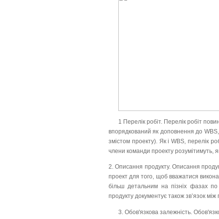
1 Перелік робіт. Перелік робіт пови
впорядкований як доповнення до WBS, д
змістом проекту). Як і WBS, перелік р
члени команди проекту розумітимуть, я
2. Описання продукту. Описання продук
проект для того, щоб вважатися викон
більш детальним на пізніх фазах по 
продукту документує також зв’язок між
3. Обов'язкова залежність. Обов'язк