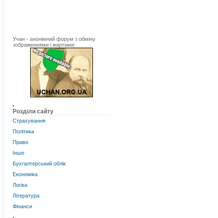
Учан - анонімний форум з обміну
зображеннями і жартами:
Розділи сайту
Страхування
Політика
Право
Інше
Бухгалтерський облік
Економіка
Логіка
Література
Фінанси