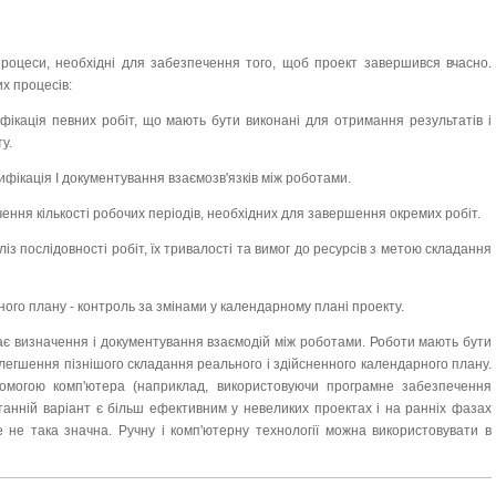
процеси, необхідні для забезпечення того, щоб проект завершився вчасно.
х процесів:
ифікація певних робіт, що мають бути виконані для отримання результатів і
у.
тифікація І документування взаємозв'язків між роботами.
чення кількості робочих періодів, необхідних для завершення окремих робіт.
із послідовності робіт, їх тривалості та вимог до ресурсів з метою складання
ого плану - контроль за змінами у календарному плані проекту.
ає визначення і документування взаємодій між роботами. Роботи мають бути
легшення пізнішого складання реального і здійсненного календарного плану.
омогою комп'ютера (наприклад, використовуючи програмне забезпечення
танній варіант є більш ефективним у невеликих проектах і на ранніх фазах
е не така значна. Ручну і комп'ютерну технології можна використовувати в