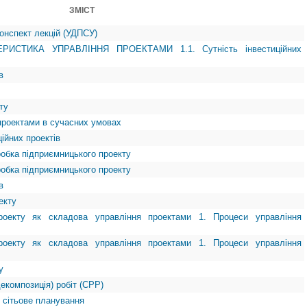
ЗМІСТ
онспект лекцій (УДПСУ)
РИСТИКА УПРАВЛІННЯ ПРОЕКТАМИ 1.1. Сутність інвестиційних
в
ту
 проектами в сучасних умовах
ійних проектів
робка підприємницького проекту
робка підприємницького проекту
в
екту
оекту як складова управління проектами 1. Процеси управління
оекту як складова управління проектами 1. Процеси управління
у
декомпозиція) робіт (СРР)
 сітьове планування