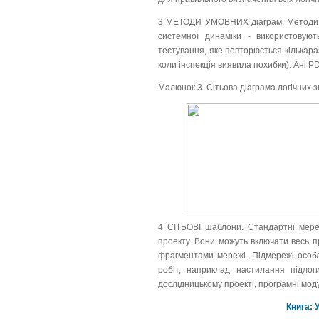
3 МЕТОДИ УМОВНИХ діаграм. Методи ум
системної динаміки - використовуют
тестування, яке повторюється кількараз
коли інспекція виявила похибки). Ані P
Малюнок 3. Сітьова діаграма логічних з
4 СІТЬОВІ шаблони. Стандартні мереж
проекту. Вони можуть включати весь п
фрагментами мережі. Підмережі особл
робіт, наприклад настилання підлог
дослідницькому проекті, програмні мод
Книга: 