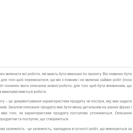
нен включати всі роботи, які мають бути виконані по проекту. Він повинен бути
ля того щоб переконатися, що він є повним і не включає зайвих робіт (поза
обіт понинен мати описання кожної роботи, для того щоб бути впевненим, що
к виконуватиметься робота.
ту – це документування характеристики продукту чи послуги, яку має надати
аним. Загалом описання продукту має бути менш детальним на ранніх фазах і
мірі того, як характеристики продукту поступово уточнюються. Описання
 продуктом та послугою, що створюються.
ова залежність - це залежність, закладена в сутності робіт, що виконуються за