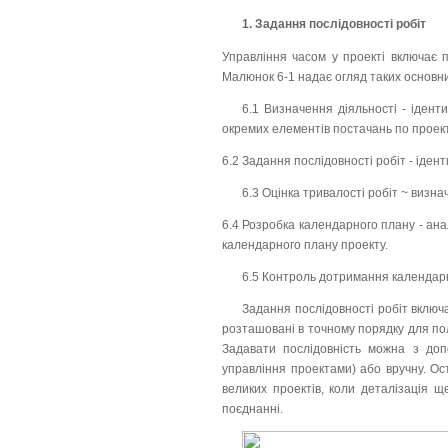
1. Задання послідовності робіт
Управління часом у проекті включає 
Малюнок 6-1 надає огляд таких основни
6.1 Визначення діяльності - ідент
окремих елементів постачань по проект
6.2 Задання послідовності робіт - іден
6.3 Оцінка тривалості робіт ~ визна
6.4 Розробка календарного плану - анал
календарного плану проекту.
6.5 Контроль дотримання календарн
Задання послідовності робіт включ
розташовані в точному порядку для по
Задавати послідовність можна з доп
управління проектами) або вручну. Ос
великих проектів, коли деталізація щ
поєднанні.