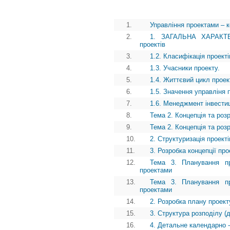
1.
Управління проектами – к
2.
1. ЗАГАЛЬНА ХАРАКТЕ
проектів
3.
1.2. Класифікація проекті
4.
1.3. Учасники проекту.
5.
1.4. Життєвий цикл проек
6.
1.5. Значення управліня
7.
1.6. Менеджмент інвестиц
8.
Тема 2. Концепція та роз
9.
Тема 2. Концепція та роз
10.
2. Структуризація проекті
11.
3. Розробка концепції про
12.
Тема 3. Планування пр
проектами
13.
Тема 3. Планування пр
проектами
14.
2. Розробка плану проект
15.
3. Структура розподілу (
16.
4. Детальне календарно -