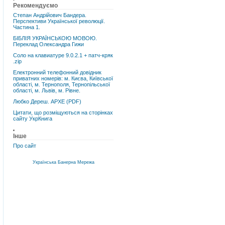
Рекомендуємо
Степан Андрійович Бандера.
Перспективи Української революції.
Частина 1.
БІБЛІЯ УКРАЇНСЬКОЮ МОВОЮ.
Переклад Олександра Гижи
Соло на клавиатуре 9.0.2.1 + патч-кряк
.zip
Електронний телефонний довідник
приватних номерів: м. Києва, Київської
області, м. Тернополя, Тернопільської
області, м. Львів, м. Рівне.
Любко Дереш. АРХЕ (PDF)
Цитати, що розміщуються на сторінках
сайту УкрКнига
Інше
Про сайт
Українська Банерна Мережа