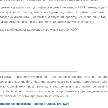
овних діаграм - метод графічної оцінки й перегляду PERT і метод моделі
ься для робіт без будь-якої послідовності, таких як цикли (наприклад,
ово) або умовні гілки (наприклад, коригування проекту, необхідне лише тоді,
DM, ані ADM не дозволяють використання циклів або умовних гілок.
в'язків, побудована за методом стрілочних діаграм (ADM)
і можуть використовуватися для полегшення підготовки сітьових діаграм
роект або частину його. Частини мережі часто називають підмережами, або
иво корисні, коли проект включає кілька ідентичних або майже ідентичних
и в багатоповерховому офісі, клінічні випробування у фармацевтичному
улі в проекті розробки програмного забезпечення.
Управління проектами – конспект лекцій (УДПСУ)