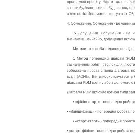
програмою проекту. Часто такою зале
звести будівлю, поки не буде закладен
а вже потім Його можна тестувати). Об
4. Обмеження. Обмеження - це чинники
.5 Допущення. Допущення - це чи
визначені. Звичайно, допущення включа
Методи та засоби задання послідов
1 Метод попередніх діаграм (PDM)
зазначенням робіт і стрілок для ілюстр
зображена проста сітьова діаграма п
вузлі (АОN)». Він використовується в
діаграми PDM вручну або з допомогою 
Діаграма PDM включає чотири типи зал
• «фініш-старт» - попередня робот
• «фініш-фініш» - попередня робота по
• «старт-старт» - попередня робот
• «старт-фініш» - попередня робота п