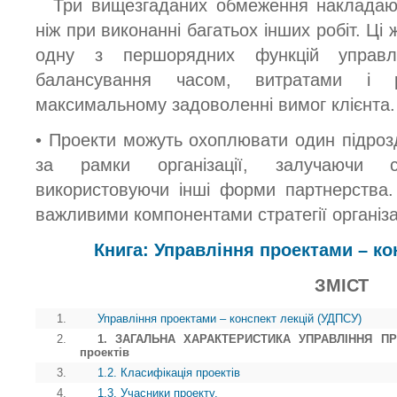
Три вищезгаданих обмеження накладають
ніж при виконанні багатьох інших робіт. Ці
одну з першорядних функцій управл
балансування часом, витратами і 
максимальному задоволенні вимог клієнта.
• Проекти можуть охоплювати один підрозд
за рамки організації, залучаючи с
використовуючи інші форми партнерства.
важливими компонентами стратегії організац
Книга: Управління проектами – ко
ЗМІСТ
1.
Управління проектами – конспект лекцій (УДПСУ)
2.
1. ЗАГАЛЬНА ХАРАКТЕРИСТИКА УПРАВЛІННЯ ПРОЕ
проектів
3.
1.2. Класифікація проектів
4.
1.3. Учасники проекту.