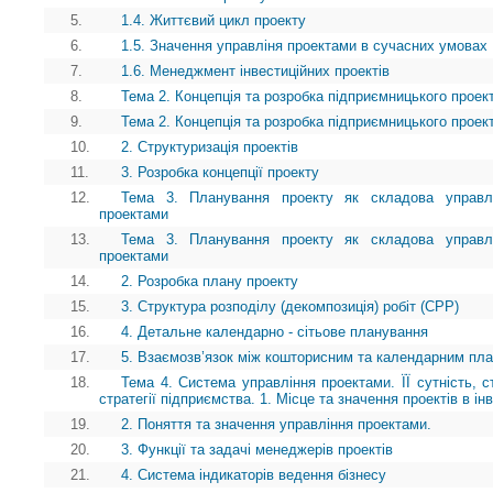
5.
1.4. Життєвий цикл проекту
6.
1.5. Значення управліня проектами в сучасних умовах
7.
1.6. Менеджмент інвестиційних проектів
8.
Тема 2. Концепція та розробка підприємницького проек
9.
Тема 2. Концепція та розробка підприємницького проек
10.
2. Структуризація проектів
11.
3. Розробка концепції проекту
12.
Тема 3. Планування проекту як складова управл
проектами
13.
Тема 3. Планування проекту як складова управл
проектами
14.
2. Розробка плану проекту
15.
3. Структура розподілу (декомпозиція) робіт (СРР)
16.
4. Детальне календарно - сітьове планування
17.
5. Взаємозв’язок між кошторисним та календарним пл
18.
Тема 4. Система управління проектами. ЇЇ сутність, ст
стратегії підприємства. 1. Місце та значення проектів в ін
19.
2. Поняття та значення управління проектами.
20.
3. Функції та задачі менеджерів проектів
21.
4. Система індикаторів ведення бізнесу