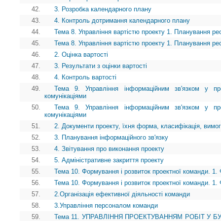
42.
3. Розробка календарного плану
43.
4. Контроль дотримання календарного плану
44.
Тема 8. Управління вартістю проекту 1. Планування ре
45.
Тема 8. Управління вартістю проекту 1. Планування ре
46.
2. Оцінка вартості
47.
3. Результати з оцінки вартості
48.
4. Контроль вартості
49.
Тема 9. Управління інформаційним зв'язком у про
комунікаціями
50.
Тема 9. Управління інформаційним зв'язком у про
комунікаціями
51.
2. Документи проекту, їхня форма, класифікація, вимог
52.
3. Планування інформаційного зв'язку
53.
4. Звітування про виконання проекту
54.
5. Адміністративне закриття проекту
55.
Тема 10. Формування і розвиток проектної команди. 1.
56.
Тема 10. Формування і розвиток проектної команди. 1.
57.
2.Організація ефективної діяльності команди
58.
3.Управління персоналом команди
59.
Тема 11. УПРАВЛІННЯ ПРОЕКТУВАННЯМ РОБІТ У БУДІ