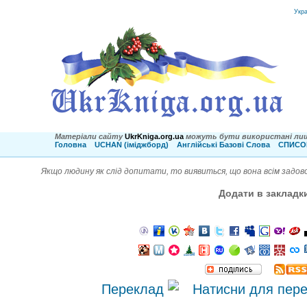
Укр
Матеріали сайту
UkrKniga.org.ua
можуть бути використані лиш
Головна
UCHAN (іміджборд)
Англійські Базові Слова
СПИСОК
Якщо людину як слід допитати, то виявиться, що вона всім задов
Додати в закладк
Переклад