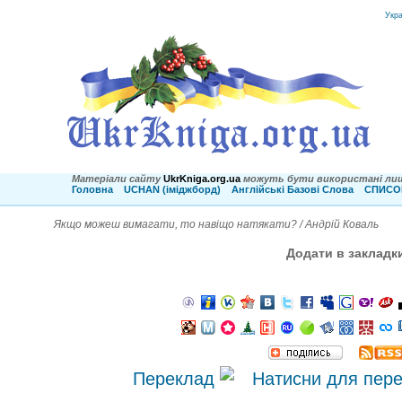
Укр
Матеріали сайту
UkrKniga.org.ua
можуть бути використані лиш
Головна
UCHAN (іміджборд)
Англійські Базові Слова
СПИСОК
Якщо можеш вимагати, то навіщо натякати? / Андрій Коваль
Додати в закладк
Переклад