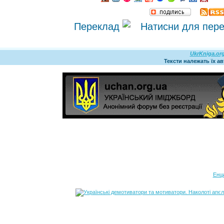
Переклад
UkrKniga.or
Тексти належать їх а
Енц