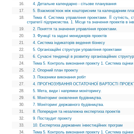
16.
4. Детальне календарно - сітьове планування
17.
5. Взаємозв’язок між кошторисним та календарним пл
18.
Тема 4. Система управління проектами. ЇЇ сутність, ст
стратегії підприємства. 1. Місце та значення проектів в ін
19.
2. Поняття та значення управління проектами.
20.
3. Функції та задачі менеджерів проектів
21.
4. Система індикаторів ведення бізнесу
22.
5. Організаційні структури управління проектами
23.
6. Сучасні тенденції в розвитку організаційних структу
24.
Тема 5. Контроль виконання проекту 1. Система оцінки 
25.
2. Опорний план проекту
26.
3. Показники виконання робіт
27.
4. ПРОГНОЗУВАННЯ ОСТАТОЧНОЇ ВАРТОСТІ ПРОЕК
28.
5. Мета, види і напрямки моніторингу.
29.
6. Моніторинг оновлення будівництва.
30.
7. Моніторинг державного будівництва.
31.
8. Попередня та незалежна експертиза проектів
32.
9. Постаудит проекту
33.
10. Експертиза державних інвестиційних програм
34.
Тема 5. Контроль виконання проекту 1. Система оцінки 