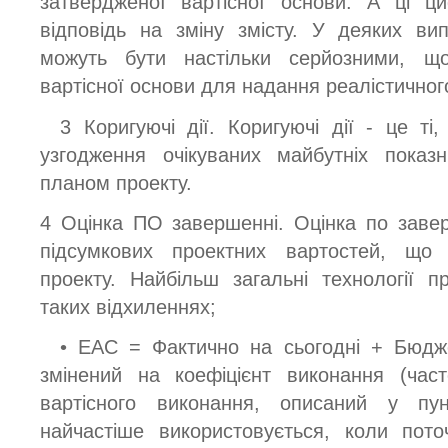
затвердженої вартісної основи. А ці ц
відповідь на зміну змісту. У деяких ви
можуть бути настільки серйозними, щ
вартісної основи для надання реалістично
3 Коригуючі дії. Коригуючі дії - це т
узгодження очікуваних майбутніх показ
планом проекту.
4 Оцінка ПО завершенні. Оцінка по заве
підсумкових проектних вартостей, що 
проекту. Найбільш загальні технології 
таких відхиленнях;
• ЕАС = Фактично на сьогодні + Бюдж
змінений на коефіцієнт виконання (час
вартісного виконання, описаний у пунк
найчастіше використовується, коли пото