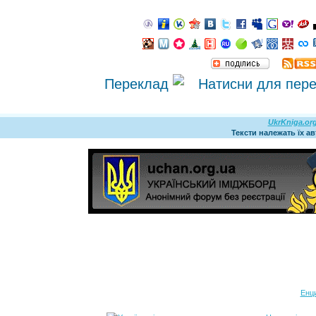
Переклад
UkrKniga.or
Тексти належать їх а
Енц