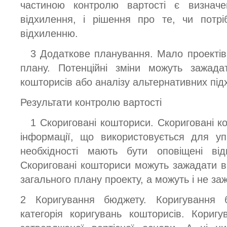
частиною контролю вартості є визнач
відхилення, і рішення про те, чи потр
відхиленню.
3 Додаткове планування. Мало проектів
плану. Потенційні зміни можуть зажада
кошторисів або аналізу альтернативних підх
Результати контролю вартості
1 Скориговані кошториси. Скориговані к
інформації, що використовується для уп
необхідності мають бути оповіщені відп
Скориговані кошториси можуть зажадати вн
загального плану проекту, а можуть і не за
2 Коригування бюджету. Коригування 
категорія коригувань кошторисів. Кориг