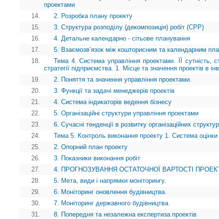
проектами
14.
2. Розробка плану проекту
15.
3. Структура розподілу (декомпозиція) робіт (СРР)
16.
4. Детальне календарно - сітьове планування
17.
5. Взаємозв’язок між кошторисним та календарним пл
18.
Тема 4. Система управління проектами. ЇЇ сутність, ст
стратегії підприємства. 1. Місце та значення проектів в ін
19.
2. Поняття та значення управління проектами.
20.
3. Функції та задачі менеджерів проектів
21.
4. Система індикаторів ведення бізнесу
22.
5. Організаційні структури управління проектами
23.
6. Сучасні тенденції в розвитку організаційних структу
24.
Тема 5. Контроль виконання проекту 1. Система оцінки 
25.
2. Опорний план проекту
26.
3. Показники виконання робіт
27.
4. ПРОГНОЗУВАННЯ ОСТАТОЧНОЇ ВАРТОСТІ ПРОЕК
28.
5. Мета, види і напрямки моніторингу.
29.
6. Моніторинг оновлення будівництва.
30.
7. Моніторинг державного будівництва.
31.
8. Попередня та незалежна експертиза проектів