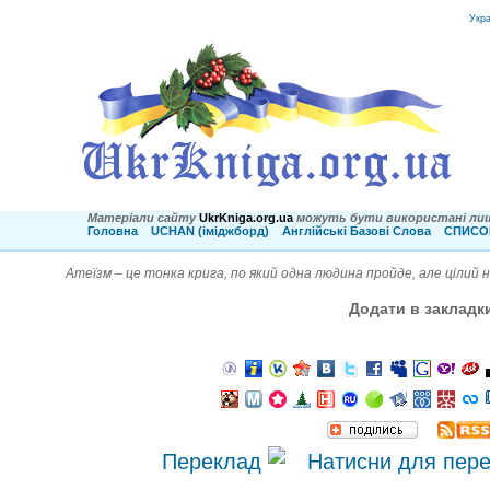
Укр
Матеріали сайту
UkrKniga.org.ua
можуть бути використані лиш
Головна
UCHAN (іміджборд)
Англійські Базові Слова
СПИСОК
Атеїзм – це тонка крига, по який одна людина пройде, але цілий 
Додати в закладк
Переклад