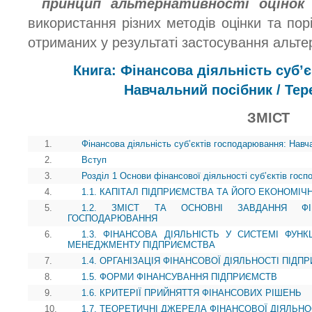
принцип альтернативності оцінок
використання різних методів оцінки та порі
отриманих у результаті застосування альте
Книга: Фінансова діяльність суб’
Навчальний посібник / Тер
ЗМІСТ
1.
Фінансова діяльність суб’єктів господарювання: Навч
2.
Вступ
3.
Розділ 1 Основи фінансової діяльності суб’єктів гос
4.
1.1. КАПІТАЛ ПІДПРИЄМСТВА ТА ЙОГО ЕКОНОМІЧ
5.
1.2. ЗМІСТ ТА ОСНОВНІ ЗАВДАННЯ ФІН
ГОСПОДАРЮВАННЯ
6.
1.3. ФІНАНСОВА ДІЯЛЬНІСТЬ У СИСТЕМІ ФУН
МЕНЕДЖМЕНТУ ПІДПРИЄМСТВА
7.
1.4. ОРГАНІЗАЦІЯ ФІНАНСОВОЇ ДІЯЛЬНОСТІ ПІДП
8.
1.5. ФОРМИ ФІНАНСУВАННЯ ПІДПРИЄМСТВ
9.
1.6. КРИТЕРІЇ ПРИЙНЯТТЯ ФІНАНСОВИХ РІШЕНЬ
10.
1.7. ТЕОРЕТИЧНІ ДЖЕРЕЛА ФІНАНСОВОЇ ДІЯЛЬН