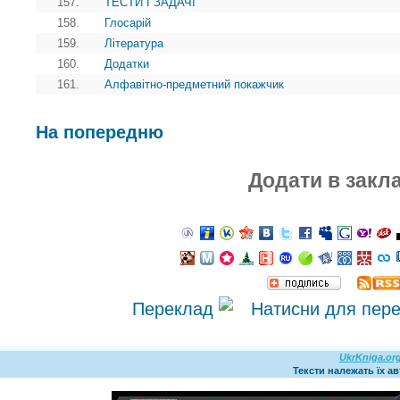
157.
ТЕСТИ І ЗАДАЧІ
158.
Глосарій
159.
Література
160.
Додатки
161.
Алфавітно-предметний покажчик
На попередню
Додати в закл
Переклад
UkrKniga.or
Тексти належать їх а