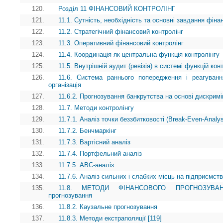
120.
Розділ 11 ФІНАНСОВИЙ КОНТРОЛІНГ
121.
11.1. Сутність, необхідність та основні завдання фіна
122.
11.2. Стратегічний фінансовий контролінг
123.
11.3. Оперативний фінансовий контролінг
124.
11.4. Координація як центральна функція контролінгу
125.
11.5. Внутрішній аудит (ревізія) в системі функцій кон
126.
11.6. Система раннього попередження і реагуванн
організація
127.
11.6.2. Прогнозування банкрутства на основі дискримі
128.
11.7. Методи контролінгу
129.
11.7.1. Аналіз точки беззбитковості (Break-Even-Analy
130.
11.7.2. Бенчмаркінг
131.
11.7.3. Вартісний аналіз
132.
11.7.4. Портфельний аналіз
133.
11.7.5. АВС-аналіз
134.
11.7.6. Аналіз сильних і слабких місць на підприємств
135.
11.8. МЕТОДИ ФІНАНСОВОГО ПРОГНОЗУВАННЯ 
прогнозування
136.
11.8.2. Каузальне прогнозування
137.
11.8.3. Методи екстраполяції [119]