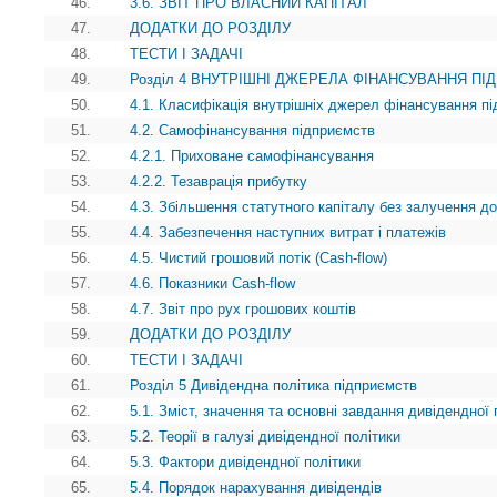
46.
3.6. ЗВІТ ПРО ВЛАСНИЙ КАПІТАЛ
47.
ДОДАТКИ ДО РОЗДІЛУ
48.
ТЕСТИ І ЗАДАЧІ
49.
Розділ 4 ВНУТРІШНІ ДЖЕРЕЛА ФІНАНСУВАННЯ П
50.
4.1. Класифікація внутрішніх джерел фінансування п
51.
4.2. Самофінансування підприємств
52.
4.2.1. Приховане самофінансування
53.
4.2.2. Тезаврація прибутку
54.
4.3. Збільшення статутного капіталу без залучення д
55.
4.4. Забезпечення наступних витрат i платежів
56.
4.5. Чистий грошовий потік (Cash-flow)
57.
4.6. Показники Cash-flow
58.
4.7. Звіт про рух грошових коштів
59.
ДОДАТКИ ДО РОЗДІЛУ
60.
ТЕСТИ І ЗАДАЧІ
61.
Розділ 5 Дивідендна політика підприємств
62.
5.1. Зміст, значення та основні завдання дивідендної 
63.
5.2. Теорії в галузі дивідендної політики
64.
5.3. Фактори дивідендної політики
65.
5.4. Порядок нарахування дивідендів