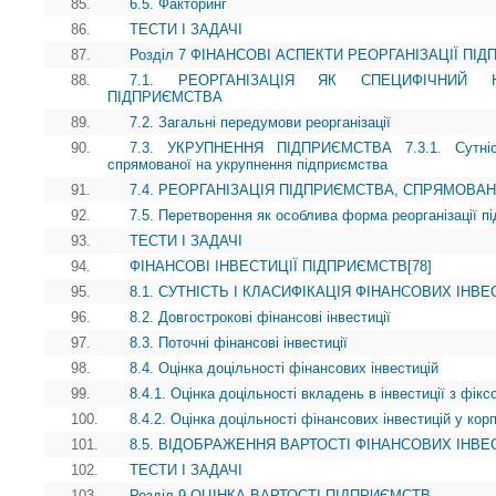
85.
6.5. Факторинг
86.
ТЕСТИ І ЗАДАЧІ
87.
Розділ 7 ФІНАНСОВІ АСПЕКТИ РЕОРГАНІЗАЦІЇ ПІ
88.
7.1. РЕОРГАНІЗАЦІЯ ЯК СПЕЦИФІЧНИЙ 
ПІДПРИЄМСТВА
89.
7.2. Загальні передумови реорганізації
90.
7.3. УКРУПНЕННЯ ПІДПРИЄМСТВА 7.3.1. Сутність
спрямованої на укрупнення підприємства
91.
7.4. РЕОРГАНІЗАЦІЯ ПІДПРИЄМСТВА, СПРЯМОВА
92.
7.5. Перетворення як особлива форма реорганізації п
93.
ТЕСТИ І ЗАДАЧІ
94.
ФІНАНСОВІ ІНВЕСТИЦІЇ ПІДПРИЄМСТВ[78]
95.
8.1. СУТНІСТЬ І КЛАСИФІКАЦІЯ ФІНАНСОВИХ ІНВ
96.
8.2. Довгострокові фінансові інвестиції
97.
8.3. Поточні фінансові інвестиції
98.
8.4. Оцінка доцільності фінансових інвестицій
99.
8.4.1. Оцінка доцільності вкладень в інвестиції з фік
100.
8.4.2. Оцінка доцільності фінансових інвестицій у кор
101.
8.5. ВІДОБРАЖЕННЯ ВАРТОСТІ ФІНАНСОВИХ ІНВЕС
102.
ТЕСТИ І ЗАДАЧІ
103.
Розділ 9 ОЦІНКА ВАРТОСТІ ПІДПРИЄМСТВ