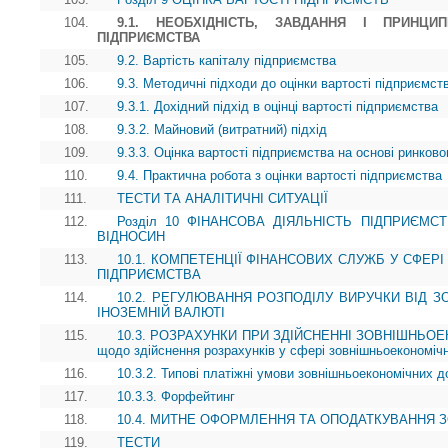
104.
9.1. НЕОБХІДНІСТЬ, ЗАВДАННЯ І ПРИНЦИ
ПІДПРИЄМСТВА
105.
9.2. Вартість капіталу підприємства
106.
9.3. Методичні підходи до оцінки вартості підприємст
107.
9.3.1. Дохідний підхід в оцінці вартості підприємства
108.
9.3.2. Майновий (витратний) підхід
109.
9.3.3. Оцінка вартості підприємства на основі ринково
110.
9.4. Практична робота з оцінки вартості підприємства
111.
ТЕСТИ ТА АНАЛІТИЧНІ СИТУАЦІЇ
112.
Розділ 10 ФІНАНСОВА ДІЯЛЬНІСТЬ ПІДПРИЄМ
ВІДНОСИН
113.
10.1. КОМПЕТЕНЦІЇ ФІНАНСОВИХ СЛУЖБ У СФЕР
ПІДПРИЄМСТВА
114.
10.2. РЕГУЛЮВАННЯ РОЗПОДІЛУ ВИРУЧКИ ВІД З
ІНОЗЕМНІЙ ВАЛЮТІ
115.
10.3. РОЗРАХУНКИ ПРИ ЗДІЙСНЕННІ ЗОВНІШНЬОЕК
щодо здійснення розрахунків у сфері зовнішньоекономічн
116.
10.3.2. Типові платіжні умови зовнішньоекономічних до
117.
10.3.3. Форфейтинг
118.
10.4. МИТНЕ ОФОРМЛЕННЯ ТА ОПОДАТКУВАННЯ 
119.
ТЕСТИ