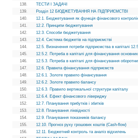
138.
ТЕСТИ І ЗАДАЧІ
139.
Розділ 12 БЮДЖЕТУВАННЯ НА ПІДПРИЄМСТВІ
140.
12.1. Бюджетування як функція фінансового контролі
141.
12.2. Принципи бюджетування
142.
12.3. Способи бюджетування
143.
12.4. Система бюджетів на підприємстві
144.
12.5. Визначення потреби підприємства в капіталі 12.5
145.
12.5.2. Потреба в капіталі для фінансування основних
146.
12.5.3. Потреба в капіталі для фінансування оборотни
147.
12.6. Правила фінансування підприємств
148.
12.6.1. Золоте правило фінансування
149.
12.6.2. Золоте правило балансу
150.
12.6.3. Правило вертикальної структури капіталу
151.
12.6.4. Ефект фінансового лівериджу
152.
12.7. Планування прибутків і збитків
153.
12.8. Планування ліквідності
154.
12.9. Планування показників балансу
155.
12.10. Прогноз руху грошових коштів (Cash-flow)
156.
12.11. Бюджетний контроль та аналіз відхилень