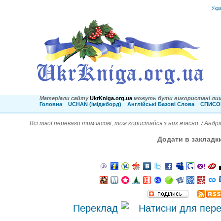
Укр
Матеріали сайту
UkrKniga.org.ua
можуть бути використані лиш
Головна
UCHAN (іміджборд)
Англійські Базові Слова
СПИСОК
Всі твої переваги тимчасові, тож користайся з них вчасно. / Андр
Додати в закладк
Переклад