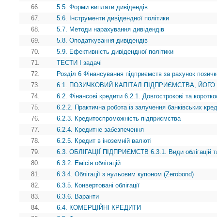
66.
5.5. Форми виплати дивідендів
67.
5.6. Інструменти дивідендної політики
68.
5.7. Методи нарахування дивідендів
69.
5.8. Оподаткування дивідендів
70.
5.9. Ефективність дивідендної політики
71.
ТЕСТИ І задачі
72.
Розділ 6 Фінансування підприємств за рахунок позичк
73.
6.1. ПОЗИЧКОВИЙ КАПІТАЛ ПІДПРИЄМСТВА, ЙОГО
74.
6.2. Фінансові кредити 6.2.1. Довгострокові та коротко
75.
6.2.2. Практична робота із залучення банківських кред
76.
6.2.3. Кредитоспроможність підприємства
77.
6.2.4. Кредитне забезпечення
78.
6.2.5. Кредит в іноземній валюті
79.
6.3. ОБЛІГАЦІЇ ПІДПРИЄМСТВ 6.3.1. Види облігацій т
80.
6.3.2. Емісія облігацій
81.
6.3.4. Облігації з нульовим купоном (Zerobond)
82.
6.3.5. Конвертовані облігації
83.
6.3.6. Варанти
84.
6.4. КОМЕРЦІЙНІ КРЕДИТИ