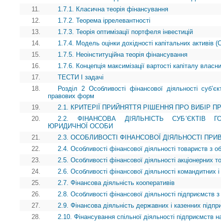
11.
1.7.1. Класична теорія фінансування
12.
1.7.2. Теорема іррелевантності
13.
1.7.3. Теорія оптимізації портфеля інвестицій
14.
1.7.4. Модель оцінки дохідності капітальних активів 
15.
1.7.5. Неоінституційна теорія фінансування
16.
1.7.6. Концепція максимізації вартості капіталу власни
17.
ТЕСТИ І задачі
18.
Розділ 2 Особливості фінансової діяльності суб’єкт
правових форм
19.
2.1. КРИТЕРІЇ ПРИЙНЯТТЯ РІШЕННЯ ПРО ВИБІР П
20.
2.2. ФІНАНСОВА ДІЯЛЬНІСТЬ СУБ’ЄКТІВ
ЮРИДИЧНОЇ ОСОБИ
21.
2.3. ОСОБЛИВОСТІ ФІНАНСОВОЇ ДІЯЛЬНОСТІ ПР
22.
2.4. Особливості фінансової діяльності товариств з 
23.
2.5. Особливості фінансової діяльності акціонерних т
24.
2.6. Особливості фінансової діяльності командитних і
25.
2.7. Фінансова діяльність кооперативів
26.
2.8. Особливості фінансової діяльності підприємств з
27.
2.9. Фінансова діяльність державних і казенних підпр
28.
2.10. Фінансування спільної діяльності підприємств на