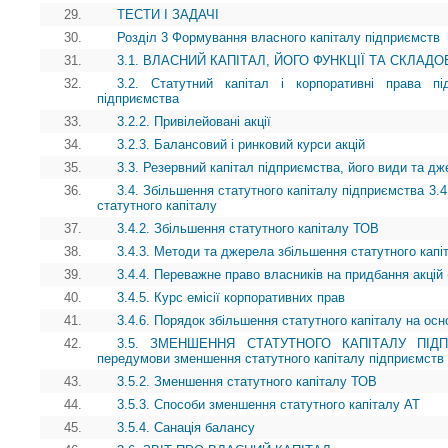
29.
ТЕСТИ І ЗАДАЧІ
30.
Розділ 3 Формування власного капіталу підприємств
31.
3.1. ВЛАСНИЙ КАПІТАЛ, ЙОГО ФУНКЦІЇ ТА СКЛАДО
32.
3.2. Статутний капітал і корпоративні права пі
підприємства
33.
3.2.2. Привілейовані акції
34.
3.2.3. Балансовий і ринковий курси акцій
35.
3.3. Резервний капітал підприємства, його види та 
36.
3.4. Збільшення статутного капіталу підприємства 3.4
статутного капіталу
37.
3.4.2. Збільшення статутного капіталу ТОВ
38.
3.4.3. Методи та джерела збільшення статутного капі
39.
3.4.4. Переважне право власників на придбання акцій 
40.
3.4.5. Курс емісії корпоративних прав
41.
3.4.6. Порядок збільшення статутного капіталу на осн
42.
3.5. ЗМЕНШЕННЯ СТАТУТНОГО КАПІТАЛУ ПІДПРИ
передумови зменшення статутного капіталу підприємств
43.
3.5.2. Зменшення статутного капіталу ТОВ
44.
3.5.3. Способи зменшення статутного капіталу АТ
45.
3.5.4. Санація балансу