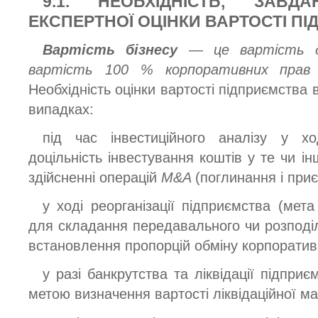
9.1. НЕОБХІДНІСТЬ, ЗАВ
ЕКСПЕРТНОЇ ОЦІНКИ ВАРТОСТІ П
Вартість бізнесу
— це вартість ді
вартість 100 % корпоративних прав у
Необхідність оцінки вартості підприємства 
випадках:
під час інвестиційного аналізу у х
доцільність інвестування коштів у те чи ін
здійсненні операцій
M&A
(поглинання і при
у ході реорганізації підприємства (мет
для складання передавального чи розподіл
встановлення пропорцій обміну корпоратив
у разі банкрутства та ліквідації підпри
метою визначення вартості ліквідаційної ма