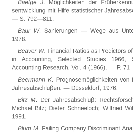
Baetge J
. Möglichkeiten der Früherkenn
sentwicklung mit Hilfe statistischer Jahresab
— S. 792—811.
Baur W
. Sanierungen — Wege aus Unte
1978.
Beaver W
. Financial Ratios as Predictors o
in Accounting, Selected Studies 1966, 
Accounting Research, Vol. 4 (1966). — P. 71
Beermann K
. Prognosemöglichkeiten von K
Jahresabschluβen. — Düsseldorf, 1976.
Bitz M
. Der Jahresabschluβ: Rechtsforschr
Michael Bitz; Dieter Schneeloch; Wilfried W
1991.
Blum M
. Failing Company Discriminant Anal