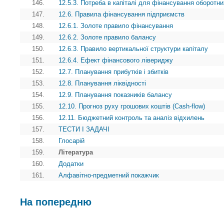
146.
12.5.3. Потреба в капіталі для фінансування оборотни
147.
12.6. Правила фінансування підприємств
148.
12.6.1. Золоте правило фінансування
149.
12.6.2. Золоте правило балансу
150.
12.6.3. Правило вертикальної структури капіталу
151.
12.6.4. Ефект фінансового лівериджу
152.
12.7. Планування прибутків і збитків
153.
12.8. Планування ліквідності
154.
12.9. Планування показників балансу
155.
12.10. Прогноз руху грошових коштів (Cash-flow)
156.
12.11. Бюджетний контроль та аналіз відхилень
157.
ТЕСТИ І ЗАДАЧІ
158.
Глосарій
159.
Література
160.
Додатки
161.
Алфавітно-предметний покажчик
На попередню