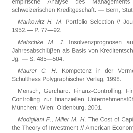
empirische Analyse des Managements
schweizerischen Kreditgeschäft. — Bern, Stut
Markowitz H. M
. Portfolio Selection // 
1952.— P. 77—92.
Matschke M. J
. Insolvenzprognosen aus
Jahresabschlüβen als Basis von Kreditentsch
Jg. — S. 485—504.
Maurer C. H
. Kompetenz in der Vermö
Schulthess Polygraphischer Verlag, 1998.
Mensch, Gerchard: Finanz-Controlling: Fi
Controlling zur finanziellen Unternehmen
München; Wien: Oldenburg, 2001.
Modigliani F
.,
Miller M. H
. The Cost of Capi
the Theory of Investment // American Econo