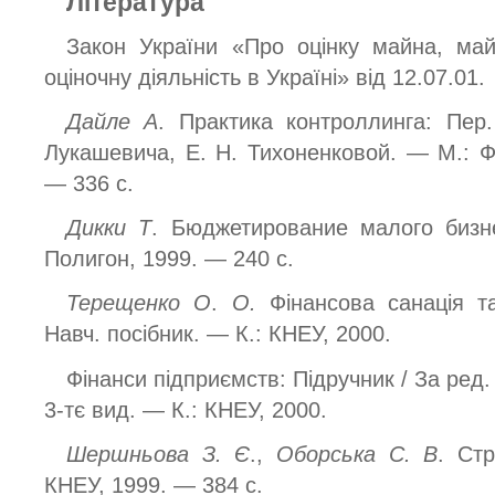
Література
Закон України «Про оцінку майна, ма
оціночну діяльність в Україні» від 12.07.01.
Дайле А
. Практика контроллинга: Пер
Лукашевича, Е. Н. Тихоненковой. — М.: Ф
— 336 с.
Дикки Т
. Бюджетирование малого бизн
Полигон, 1999. — 240 с.
Терещенко О
.
О.
Фінансова санація т
Навч. посібник. — К.: КНЕУ, 2000.
Фінанси підприємств: Підручник / За ред.
3-тє вид. — К.: КНЕУ, 2000.
Шершньова З. Є
.,
Оборська С. В
. Стр
КНЕУ, 1999. — 384 с.