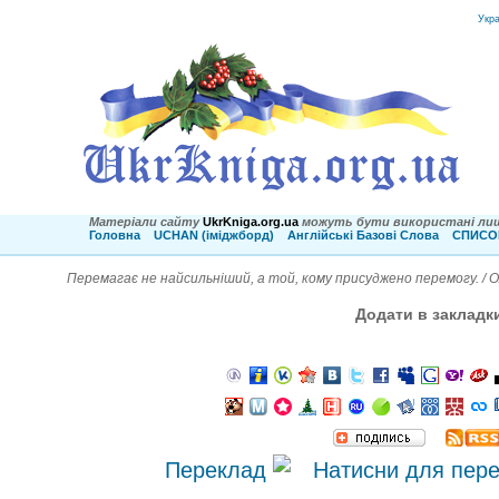
Укр
Матеріали сайту
UkrKniga.org.ua
можуть бути використані лиш
Головна
UCHAN (іміджборд)
Англійські Базові Слова
СПИСОК
Перемагає не найсильніший, а той, кому присуджено перемогу. /
Додати в закладк
Переклад