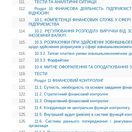
111.
ТЕСТИ ТА АНАЛІТИЧНІ СИТУАЦІЇ
112.
Розділ 10 ФІНАНСОВА ДІЯЛЬНІСТЬ ПІДПРИЄМ
ВІДНОСИН
113.
10.1. КОМПЕТЕНЦІЇ ФІНАНСОВИХ СЛУЖБ У СФЕР
ПІДПРИЄМСТВА
114.
10.2. РЕГУЛЮВАННЯ РОЗПОДІЛУ ВИРУЧКИ ВІД З
ІНОЗЕМНІЙ ВАЛЮТІ
115.
10.3. РОЗРАХУНКИ ПРИ ЗДІЙСНЕННІ ЗОВНІШНЬОЕК
щодо здійснення розрахунків у сфері зовнішньоекономічн
116.
10.3.2. Типові платіжні умови зовнішньоекономічних до
117.
10.3.3. Форфейтинг
118.
10.4. МИТНЕ ОФОРМЛЕННЯ ТА ОПОДАТКУВАННЯ 
119.
ТЕСТИ
120.
Розділ 11 ФІНАНСОВИЙ КОНТРОЛІНГ
121.
11.1. Сутність, необхідність та основні завдання фіна
122.
11.2. Стратегічний фінансовий контролінг
123.
11.3. Оперативний фінансовий контролінг
124.
11.4. Координація як центральна функція контролінгу
125.
11.5. Внутрішній аудит (ревізія) в системі функцій кон
126.
11.6. Система раннього попередження і реагуванн
організація