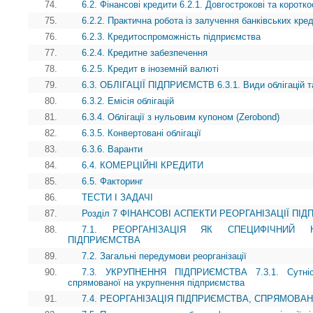
74.
6.2. Фінансові кредити 6.2.1. Довгострокові та коротко
75.
6.2.2. Практична робота із залучення банківських кред
76.
6.2.3. Кредитоспроможність підприємства
77.
6.2.4. Кредитне забезпечення
78.
6.2.5. Кредит в іноземній валюті
79.
6.3. ОБЛІГАЦІЇ ПІДПРИЄМСТВ 6.3.1. Види облігацій т
80.
6.3.2. Емісія облігацій
81.
6.3.4. Облігації з нульовим купоном (Zerobond)
82.
6.3.5. Конвертовані облігації
83.
6.3.6. Варанти
84.
6.4. КОМЕРЦІЙНІ КРЕДИТИ
85.
6.5. Факторинг
86.
ТЕСТИ І ЗАДАЧІ
87.
Розділ 7 ФІНАНСОВІ АСПЕКТИ РЕОРГАНІЗАЦІЇ ПІ
88.
7.1. РЕОРГАНІЗАЦІЯ ЯК СПЕЦИФІЧНИЙ 
ПІДПРИЄМСТВА
89.
7.2. Загальні передумови реорганізації
90.
7.3. УКРУПНЕННЯ ПІДПРИЄМСТВА 7.3.1. Сутність
спрямованої на укрупнення підприємства
91.
7.4. РЕОРГАНІЗАЦІЯ ПІДПРИЄМСТВА, СПРЯМОВА