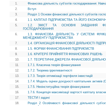
1.
Фінансова діяльність суб’єктів господарювання: Навч
2.
Вступ
3.
Розділ 1 Основи фінансової діяльності суб’єктів гос
4.
1.1. КАПІТАЛ ПІДПРИЄМСТВА ТА ЙОГО ЕКОНОМІЧ
5.
1.2. ЗМІСТ ТА ОСНОВНІ ЗАВДАННЯ ФІН
ГОСПОДАРЮВАННЯ
6.
1.3. ФІНАНСОВА ДІЯЛЬНІСТЬ У СИСТЕМІ ФУН
МЕНЕДЖМЕНТУ ПІДПРИЄМСТВА
7.
1.4. ОРГАНІЗАЦІЯ ФІНАНСОВОЇ ДІЯЛЬНОСТІ ПІДП
8.
1.5. ФОРМИ ФІНАНСУВАННЯ ПІДПРИЄМСТВ
9.
1.6. КРИТЕРІЇ ПРИЙНЯТТЯ ФІНАНСОВИХ РІШЕНЬ
10.
1.7. ТЕОРЕТИЧНІ ДЖЕРЕЛА ФІНАНСОВОЇ ДІЯЛЬН
11.
1.7.1. Класична теорія фінансування
12.
1.7.2. Теорема іррелевантності
13.
1.7.3. Теорія оптимізації портфеля інвестицій
14.
1.7.4. Модель оцінки дохідності капітальних активів 
15.
1.7.5. Неоінституційна теорія фінансування
16.
1.7.6. Концепція максимізації вартості капіталу власни
17.
ТЕСТИ І задачі
18.
Розділ 2 Особливості фінансової діяльності суб’єкт