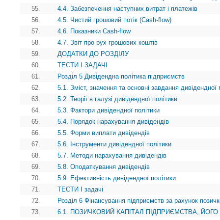
55.
4.4. Забезпечення наступних витрат i платежів
56.
4.5. Чистий грошовий потік (Cash-flow)
57.
4.6. Показники Cash-flow
58.
4.7. Звіт про рух грошових коштів
59.
ДОДАТКИ ДО РОЗДІЛУ
60.
ТЕСТИ І ЗАДАЧІ
61.
Розділ 5 Дивідендна політика підприємств
62.
5.1. Зміст, значення та основні завдання дивідендної 
63.
5.2. Теорії в галузі дивідендної політики
64.
5.3. Фактори дивідендної політики
65.
5.4. Порядок нарахування дивідендів
66.
5.5. Форми виплати дивідендів
67.
5.6. Інструменти дивідендної політики
68.
5.7. Методи нарахування дивідендів
69.
5.8. Оподаткування дивідендів
70.
5.9. Ефективність дивідендної політики
71.
ТЕСТИ І задачі
72.
Розділ 6 Фінансування підприємств за рахунок позичк
73.
6.1. ПОЗИЧКОВИЙ КАПІТАЛ ПІДПРИЄМСТВА, ЙОГО