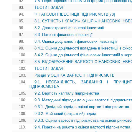
92.
7.5. Перетворення як особлива форма реорганізації п
93.
ТЕСТИ І ЗАДАЧІ
94.
ФІНАНСОВІ ІНВЕСТИЦІЇ ПІДПРИЄМСТВ[78]
95.
8.1. СУТНІСТЬ І КЛАСИФІКАЦІЯ ФІНАНСОВИХ ІНВ
96.
8.2. Довгострокові фінансові інвестиції
97.
8.3. Поточні фінансові інвестиції
98.
8.4. Оцінка доцільності фінансових інвестицій
99.
8.4.1. Оцінка доцільності вкладень в інвестиції з фік
100.
8.4.2. Оцінка доцільності фінансових інвестицій у кор
101.
8.5. ВІДОБРАЖЕННЯ ВАРТОСТІ ФІНАНСОВИХ ІНВЕС
102.
ТЕСТИ І ЗАДАЧІ
103.
Розділ 9 ОЦІНКА ВАРТОСТІ ПІДПРИЄМСТВ
104.
9.1. НЕОБХІДНІСТЬ, ЗАВДАННЯ І ПРИНЦИ
ПІДПРИЄМСТВА
105.
9.2. Вартість капіталу підприємства
106.
9.3. Методичні підходи до оцінки вартості підприємст
107.
9.3.1. Дохідний підхід в оцінці вартості підприємства
108.
9.3.2. Майновий (витратний) підхід
109.
9.3.3. Оцінка вартості підприємства на основі ринково
110.
9.4. Практична робота з оцінки вартості підприємства