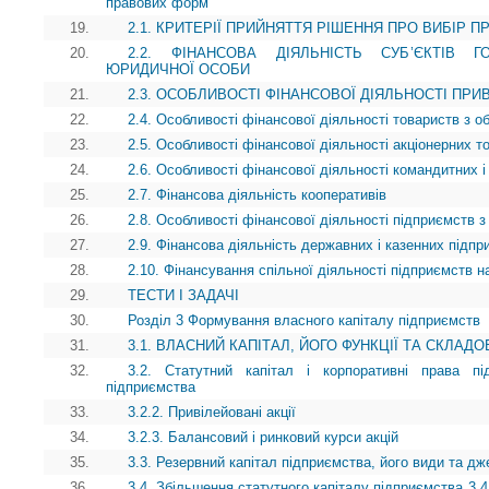
правових форм
19.
2.1. КРИТЕРІЇ ПРИЙНЯТТЯ РІШЕННЯ ПРО ВИБІР П
20.
2.2. ФІНАНСОВА ДІЯЛЬНІСТЬ СУБ’ЄКТІВ
ЮРИДИЧНОЇ ОСОБИ
21.
2.3. ОСОБЛИВОСТІ ФІНАНСОВОЇ ДІЯЛЬНОСТІ ПР
22.
2.4. Особливості фінансової діяльності товариств з 
23.
2.5. Особливості фінансової діяльності акціонерних т
24.
2.6. Особливості фінансової діяльності командитних і
25.
2.7. Фінансова діяльність кооперативів
26.
2.8. Особливості фінансової діяльності підприємств з
27.
2.9. Фінансова діяльність державних і казенних підпр
28.
2.10. Фінансування спільної діяльності підприємств на
29.
ТЕСТИ І ЗАДАЧІ
30.
Розділ 3 Формування власного капіталу підприємств
31.
3.1. ВЛАСНИЙ КАПІТАЛ, ЙОГО ФУНКЦІЇ ТА СКЛАДО
32.
3.2. Статутний капітал і корпоративні права пі
підприємства
33.
3.2.2. Привілейовані акції
34.
3.2.3. Балансовий і ринковий курси акцій
35.
3.3. Резервний капітал підприємства, його види та 
36.
3.4. Збільшення статутного капіталу підприємства 3.4