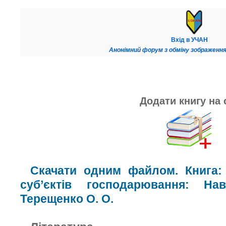
Вхід в УЧАН
Анонімний форум з обміну зображення
Додати книгу на 
Скачати одним файлом. Книга: 
суб’єктів господарювання: На
Терещенко О. О.