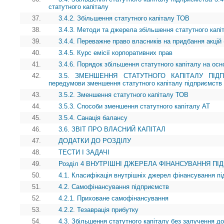
статутного капіталу
37.
3.4.2. Збільшення статутного капіталу ТОВ
38.
3.4.3. Методи та джерела збільшення статутного капі
39.
3.4.4. Переважне право власників на придбання акцій 
40.
3.4.5. Курс емісії корпоративних прав
41.
3.4.6. Порядок збільшення статутного капіталу на осн
42.
3.5. ЗМЕНШЕННЯ СТАТУТНОГО КАПІТАЛУ ПІДПРИ
передумови зменшення статутного капіталу підприємств
43.
3.5.2. Зменшення статутного капіталу ТОВ
44.
3.5.3. Способи зменшення статутного капіталу АТ
45.
3.5.4. Санація балансу
46.
3.6. ЗВІТ ПРО ВЛАСНИЙ КАПІТАЛ
47.
ДОДАТКИ ДО РОЗДІЛУ
48.
ТЕСТИ І ЗАДАЧІ
49.
Розділ 4 ВНУТРІШНІ ДЖЕРЕЛА ФІНАНСУВАННЯ П
50.
4.1. Класифікація внутрішніх джерел фінансування п
51.
4.2. Самофінансування підприємств
52.
4.2.1. Приховане самофінансування
53.
4.2.2. Тезаврація прибутку
54.
4.3. Збільшення статутного капіталу без залучення д