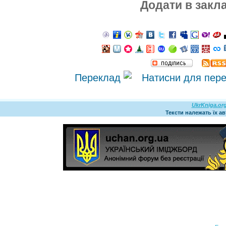
Додати в закл
Переклад
UkrKniga.or
Тексти належать їх а