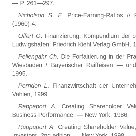
— P. 261—297.
Nicholson S. F
. Price-Earning-Ratios // 
(1960) 4.
Olfert O
. Finanzierung. Kompendium der pr
Ludwigshafen: Friedrich Kiehl Verlag GmbH, 
Pellengahr Ch
. Die Forfaitierung in der 
Wiesbaden / Bayerischer Raiffeisen — un
1995.
Perridon L
. Finanzwirtschaft der Untern
Vahlen, 1999.
Rappaport A
. Creating Shareholder Va
Business Performance. — New York, 1986.
Rappaport A
. Creating Shareholder Valu
Investors. 2nd edition. — New York, 1998.