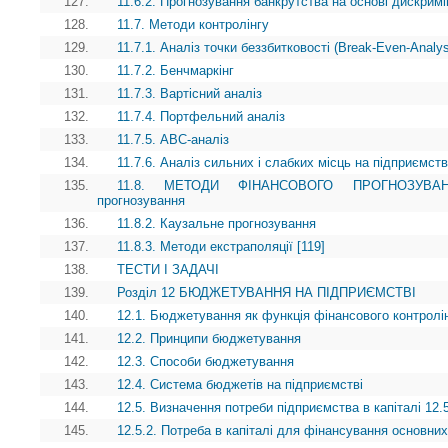
127.
11.6.2. Прогнозування банкрутства на основі дискримі
128.
11.7. Методи контролінгу
129.
11.7.1. Аналіз точки беззбитковості (Break-Even-Analy
130.
11.7.2. Бенчмаркінг
131.
11.7.3. Вартісний аналіз
132.
11.7.4. Портфельний аналіз
133.
11.7.5. АВС-аналіз
134.
11.7.6. Аналіз сильних і слабких місць на підприємств
135.
11.8. МЕТОДИ ФІНАНСОВОГО ПРОГНОЗУВАННЯ 
прогнозування
136.
11.8.2. Каузальне прогнозування
137.
11.8.3. Методи екстраполяції [119]
138.
ТЕСТИ І ЗАДАЧІ
139.
Розділ 12 БЮДЖЕТУВАННЯ НА ПІДПРИЄМСТВІ
140.
12.1. Бюджетування як функція фінансового контролі
141.
12.2. Принципи бюджетування
142.
12.3. Способи бюджетування
143.
12.4. Система бюджетів на підприємстві
144.
12.5. Визначення потреби підприємства в капіталі 12.5
145.
12.5.2. Потреба в капіталі для фінансування основних