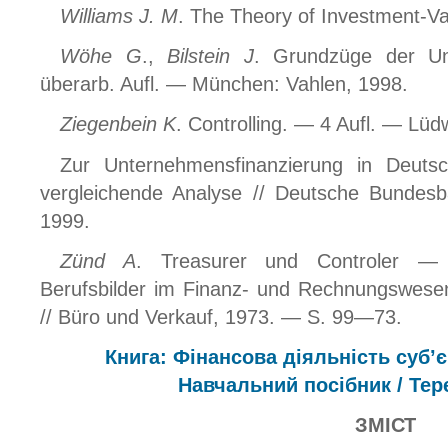
Williams J. M
. The Theory of Investment-V
Wöhe G
.,
Bilstein J
. Grundzüge der Unt
überarb. Aufl. — München: Vahlen, 1998.
Ziegenbein K
. Controlling. — 4 Aufl. — Lüd
Zur Unternehmensfinanzierung in Deutsc
vergleichende Analyse // Deutsche Bundesb
1999.
Zünd A
. Treasurer und Controler —
Berufsbilder im Finanz- und Rechnungswes
// Büro und Verkauf, 1973. — S. 99—73.
Книга: Фінансова діяльність суб’
Навчальний посібник / Тер
ЗМІСТ