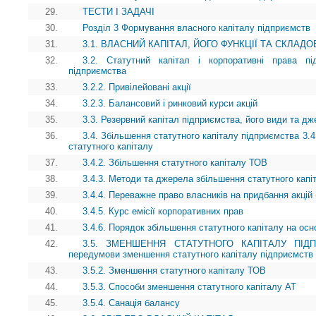
29.
ТЕСТИ І ЗАДАЧІ
30.
Розділ 3 Формування власного капіталу підприємств
31.
3.1. ВЛАСНИЙ КАПІТАЛ, ЙОГО ФУНКЦІЇ ТА СКЛАДО
32.
3.2. Статутний капітал і корпоративні права пі
підприємства
33.
3.2.2. Привілейовані акції
34.
3.2.3. Балансовий і ринковий курси акцій
35.
3.3. Резервний капітал підприємства, його види та 
36.
3.4. Збільшення статутного капіталу підприємства 3.4
статутного капіталу
37.
3.4.2. Збільшення статутного капіталу ТОВ
38.
3.4.3. Методи та джерела збільшення статутного капі
39.
3.4.4. Переважне право власників на придбання акцій 
40.
3.4.5. Курс емісії корпоративних прав
41.
3.4.6. Порядок збільшення статутного капіталу на осн
42.
3.5. ЗМЕНШЕННЯ СТАТУТНОГО КАПІТАЛУ ПІДПРИ
передумови зменшення статутного капіталу підприємств
43.
3.5.2. Зменшення статутного капіталу ТОВ
44.
3.5.3. Способи зменшення статутного капіталу АТ
45.
3.5.4. Санація балансу