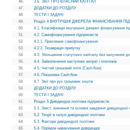
46.
3.6. ЗВІТ ПРО ВЛАСНИЙ КАПІТАЛ
47.
ДОДАТКИ ДО РОЗДІЛУ
48.
ТЕСТИ І ЗАДАЧІ
49.
Розділ 4 ВНУТРІШНІ ДЖЕРЕЛА ФІНАНСУВАННЯ П
50.
4.1. Класифікація внутрішніх джерел фінансування п
51.
4.2. Самофінансування підприємств
52.
4.2.1. Приховане самофінансування
53.
4.2.2. Тезаврація прибутку
54.
4.3. Збільшення статутного капіталу без залучення д
55.
4.4. Забезпечення наступних витрат i платежів
56.
4.5. Чистий грошовий потік (Cash-flow)
57.
4.6. Показники Cash-flow
58.
4.7. Звіт про рух грошових коштів
59.
ДОДАТКИ ДО РОЗДІЛУ
60.
ТЕСТИ І ЗАДАЧІ
61.
Розділ 5 Дивідендна політика підприємств
62.
5.1. Зміст, значення та основні завдання дивідендної 
63.
5.2. Теорії в галузі дивідендної політики
64.
5.3. Фактори дивідендної політики
65.
5.4. Порядок нарахування дивідендів