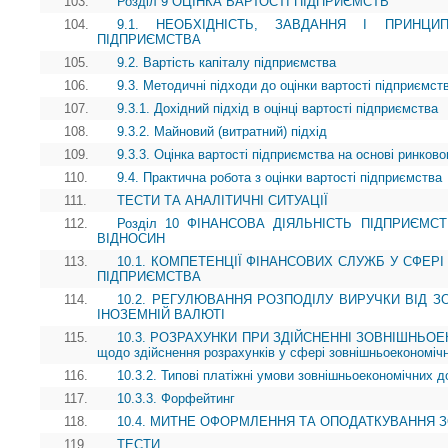
103.
Розділ 9 ОЦІНКА ВАРТОСТІ ПІДПРИЄМСТВ
104.
9.1. НЕОБХІДНІСТЬ, ЗАВДАННЯ І ПРИНЦИ
ПІДПРИЄМСТВА
105.
9.2. Вартість капіталу підприємства
106.
9.3. Методичні підходи до оцінки вартості підприємст
107.
9.3.1. Дохідний підхід в оцінці вартості підприємства
108.
9.3.2. Майновий (витратний) підхід
109.
9.3.3. Оцінка вартості підприємства на основі ринково
110.
9.4. Практична робота з оцінки вартості підприємства
111.
ТЕСТИ ТА АНАЛІТИЧНІ СИТУАЦІЇ
112.
Розділ 10 ФІНАНСОВА ДІЯЛЬНІСТЬ ПІДПРИЄМ
ВІДНОСИН
113.
10.1. КОМПЕТЕНЦІЇ ФІНАНСОВИХ СЛУЖБ У СФЕР
ПІДПРИЄМСТВА
114.
10.2. РЕГУЛЮВАННЯ РОЗПОДІЛУ ВИРУЧКИ ВІД З
ІНОЗЕМНІЙ ВАЛЮТІ
115.
10.3. РОЗРАХУНКИ ПРИ ЗДІЙСНЕННІ ЗОВНІШНЬОЕК
щодо здійснення розрахунків у сфері зовнішньоекономічн
116.
10.3.2. Типові платіжні умови зовнішньоекономічних до
117.
10.3.3. Форфейтинг
118.
10.4. МИТНЕ ОФОРМЛЕННЯ ТА ОПОДАТКУВАННЯ 
119.
ТЕСТИ