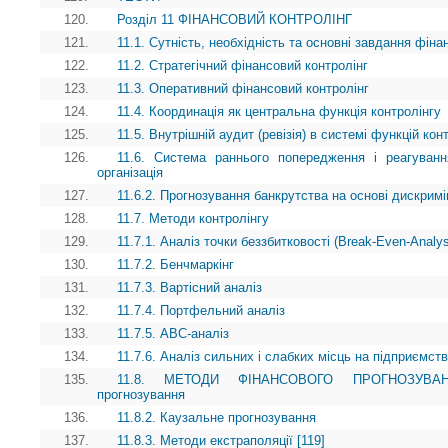
120.
Розділ 11 ФІНАНСОВИЙ КОНТРОЛІНГ
121.
11.1. Сутність, необхідність та основні завдання фіна
122.
11.2. Стратегічний фінансовий контролінг
123.
11.3. Оперативний фінансовий контролінг
124.
11.4. Координація як центральна функція контролінгу
125.
11.5. Внутрішній аудит (ревізія) в системі функцій кон
126.
11.6. Система раннього попередження і реагуванн
організація
127.
11.6.2. Прогнозування банкрутства на основі дискримі
128.
11.7. Методи контролінгу
129.
11.7.1. Аналіз точки беззбитковості (Break-Even-Analy
130.
11.7.2. Бенчмаркінг
131.
11.7.3. Вартісний аналіз
132.
11.7.4. Портфельний аналіз
133.
11.7.5. АВС-аналіз
134.
11.7.6. Аналіз сильних і слабких місць на підприємств
135.
11.8. МЕТОДИ ФІНАНСОВОГО ПРОГНОЗУВАННЯ 
прогнозування
136.
11.8.2. Каузальне прогнозування
137.
11.8.3. Методи екстраполяції [119]