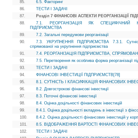
85.
6.5. Факторинг
86.
ТЕСТИ І ЗАДАЧІ
87.
Розділ 7 ФІНАНСОВІ АСПЕКТИ РЕОРГАНІЗАЦІЇ ПІ
88.
7.1. РЕОРГАНІЗАЦІЯ ЯК СПЕЦИФІЧНИЙ 
ПІДПРИЄМСТВА
89.
7.2. Загальні передумови реорганізації
90.
7.3. УКРУПНЕННЯ ПІДПРИЄМСТВА 7.3.1. Сутність
спрямованої на укрупнення підприємства
91.
7.4. РЕОРГАНІЗАЦІЯ ПІДПРИЄМСТВА, СПРЯМОВА
92.
7.5. Перетворення як особлива форма реорганізації п
93.
ТЕСТИ І ЗАДАЧІ
94.
ФІНАНСОВІ ІНВЕСТИЦІЇ ПІДПРИЄМСТВ[78]
95.
8.1. СУТНІСТЬ І КЛАСИФІКАЦІЯ ФІНАНСОВИХ ІНВ
96.
8.2. Довгострокові фінансові інвестиції
97.
8.3. Поточні фінансові інвестиції
98.
8.4. Оцінка доцільності фінансових інвестицій
99.
8.4.1. Оцінка доцільності вкладень в інвестиції з фік
100.
8.4.2. Оцінка доцільності фінансових інвестицій у кор
101.
8.5. ВІДОБРАЖЕННЯ ВАРТОСТІ ФІНАНСОВИХ ІНВЕС
102.
ТЕСТИ І ЗАДАЧІ