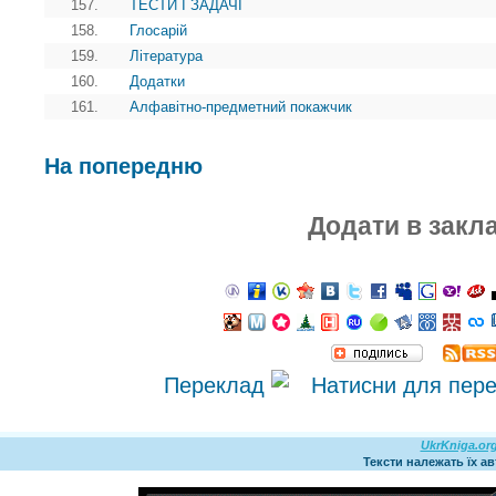
157.
ТЕСТИ І ЗАДАЧІ
158.
Глосарій
159.
Література
160.
Додатки
161.
Алфавітно-предметний покажчик
На попередню
Додати в закл
Переклад
UkrKniga.or
Тексти належать їх а