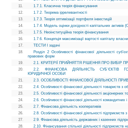
11.
1.7.1. Класична теорія фінансування
12.
1.7.2. Теорема іррелевантності
13.
1.7.3. Теорія оптимізації портфеля інвестицій
14.
1.7.4. Модель оцінки дохідності капітальних активів 
15.
1.7.5. Неоінституційна теорія фінансування
16.
1.7.6. Концепція максимізації вартості капіталу власни
17.
ТЕСТИ І задачі
18.
Розділ 2 Особливості фінансової діяльності суб’єкт
правових форм
19.
2.1. КРИТЕРІЇ ПРИЙНЯТТЯ РІШЕННЯ ПРО ВИБІР П
20.
2.2. ФІНАНСОВА ДІЯЛЬНІСТЬ СУБ’ЄКТІВ
ЮРИДИЧНОЇ ОСОБИ
21.
2.3. ОСОБЛИВОСТІ ФІНАНСОВОЇ ДІЯЛЬНОСТІ ПР
22.
2.4. Особливості фінансової діяльності товариств з 
23.
2.5. Особливості фінансової діяльності акціонерних т
24.
2.6. Особливості фінансової діяльності командитних і
25.
2.7. Фінансова діяльність кооперативів
26.
2.8. Особливості фінансової діяльності підприємств з
27.
2.9. Фінансова діяльність державних і казенних підпр
28.
2.10. Фінансування спільної діяльності підприємств на