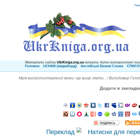
Укр
Матеріали сайту
UkrKniga.org.ua
можуть бути використані лиш
Головна
UCHAN (іміджборд)
Англійські Базові Слова
СПИСОК
Мрія високопоставленої жінки: ще вище лягти... / Володимир Гол
Додати в закладк
Переклад