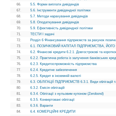
66.
5.5. Форми виплати дивідендів
67.
5.6. Інструменти дивідендної політики
68.
5.7. Методи нарахування дивідендів
69.
5.8. Оподаткування дивідендів
70.
5.9. Ефективність дивідендної політики
71.
ТЕСТИ І задачі
72.
Розділ 6 Фінансування підприємств за рахунок позичк
73.
6.1. ПОЗИЧКОВИЙ КАПІТАЛ ПІДПРИЄМСТВА, ЙОГО
74.
6.2. Фінансові кредити 6.2.1. Довгострокові та коротко
75.
6.2.2. Практична робота із залучення банківських кред
76.
6.2.3. Кредитоспроможність підприємства
77.
6.2.4. Кредитне забезпечення
78.
6.2.5. Кредит в іноземній валюті
79.
6.3. ОБЛІГАЦІЇ ПІДПРИЄМСТВ 6.3.1. Види облігацій т
80.
6.3.2. Емісія облігацій
81.
6.3.4. Облігації з нульовим купоном (Zerobond)
82.
6.3.5. Конвертовані облігації
83.
6.3.6. Варанти
84.
6.4. КОМЕРЦІЙНІ КРЕДИТИ