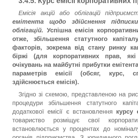
3.4.5. Курс емісії корпоративних 
Емісія акцій або облігацій підприє
емітента щодо здійснення підписк
облігацій.
Успішна емісія корпоративних
отже, збільшення статутного капітал
факторів, зокрема від стану ринку кап
біржі (для корпоративних прав, які
очікувань на майбутні прибутки емітента 
параметрів емісії (обсяг, курс, 
здійснюється емісія).
Згідно зі схемою, представленою на ри
процедури збільшення статутного капі
додаткової емісії є встановлення
курсу 
товариство розміщує свої корпорати
встановлюється у процентах до номінал
органів підприємства. З юридичного по