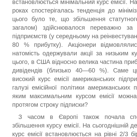
встановлюється мінімальний курс емісії. На
роках спостерігалась тенденція до мініміз
цього було те, що збільшення статутног
загалом) здійснювалося переважно за 
підприємств (у середньому на реінвестува
80 % прибутку). Акціонери відмовлялис
натомість одержували акції за низьким ку
цього, в США відносно велика частина приб
дивідендів (близько 40—60 %). Саме ц
високий курс емісії американських підп
галузі емісійної політики американських 
яким максимальним курсом емісії можна 
протягом строку підписки?
З часом в Європі також почала спос
збільшення курсу емісії. На сьогоднішній д
курс емісії встановлюється на рівні 2/3 б