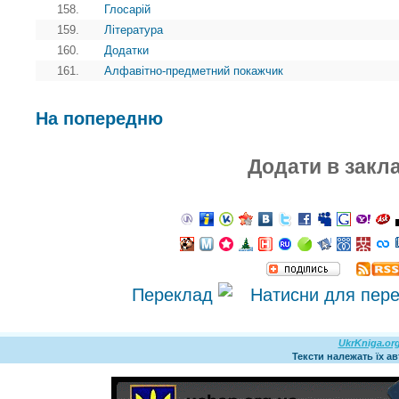
158.
Глосарій
159.
Література
160.
Додатки
161.
Алфавітно-предметний покажчик
На попередню
Додати в закл
Переклад
UkrKniga.or
Тексти належать їх а