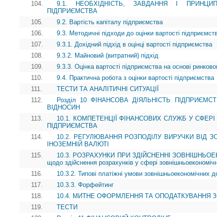
104.
9.1. НЕОБХІДНІСТЬ, ЗАВДАННЯ І ПРИНЦИ
ПІДПРИЄМСТВА
105.
9.2. Вартість капіталу підприємства
106.
9.3. Методичні підходи до оцінки вартості підприємст
107.
9.3.1. Дохідний підхід в оцінці вартості підприємства
108.
9.3.2. Майновий (витратний) підхід
109.
9.3.3. Оцінка вартості підприємства на основі ринково
110.
9.4. Практична робота з оцінки вартості підприємства
111.
ТЕСТИ ТА АНАЛІТИЧНІ СИТУАЦІЇ
112.
Розділ 10 ФІНАНСОВА ДІЯЛЬНІСТЬ ПІДПРИЄМ
ВІДНОСИН
113.
10.1. КОМПЕТЕНЦІЇ ФІНАНСОВИХ СЛУЖБ У СФЕР
ПІДПРИЄМСТВА
114.
10.2. РЕГУЛЮВАННЯ РОЗПОДІЛУ ВИРУЧКИ ВІД З
ІНОЗЕМНІЙ ВАЛЮТІ
115.
10.3. РОЗРАХУНКИ ПРИ ЗДІЙСНЕННІ ЗОВНІШНЬОЕК
щодо здійснення розрахунків у сфері зовнішньоекономічн
116.
10.3.2. Типові платіжні умови зовнішньоекономічних до
117.
10.3.3. Форфейтинг
118.
10.4. МИТНЕ ОФОРМЛЕННЯ ТА ОПОДАТКУВАННЯ 
119.
ТЕСТИ