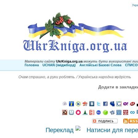
Укр
Матеріали сайту
UkrKniga.org.ua
можуть бути використані лиш
Головна
UCHAN (іміджборд)
Англійські Базові Слова
СПИСОК
Очам страшно, а руки роблять. / Українська народна мудрість
Додати в закладк
Переклад