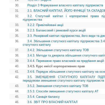
30.
Розділ 3 Формування власного капіталу підприємств
31.
3.1. ВЛАСНИЙ КАПІТАЛ, ЙОГО ФУНКЦІЇ ТА СКЛАДО
32.
3.2. Статутний капітал і корпоративні права пі
підприємства
33.
3.2.2. Привілейовані акції
34.
3.2.3. Балансовий і ринковий курси акцій
35.
3.3. Резервний капітал підприємства, його види та 
36.
3.4. Збільшення статутного капіталу підприємства 3.4
статутного капіталу
37.
3.4.2. Збільшення статутного капіталу ТОВ
38.
3.4.3. Методи та джерела збільшення статутного капі
39.
3.4.4. Переважне право власників на придбання акцій 
40.
3.4.5. Курс емісії корпоративних прав
41.
3.4.6. Порядок збільшення статутного капіталу на осн
42.
3.5. ЗМЕНШЕННЯ СТАТУТНОГО КАПІТАЛУ ПІДПРИ
передумови зменшення статутного капіталу підприємств
43.
3.5.2. Зменшення статутного капіталу ТОВ
44.
3.5.3. Способи зменшення статутного капіталу АТ
45.
3.5.4. Санація балансу
46.
3.6. ЗВІТ ПРО ВЛАСНИЙ КАПІТАЛ