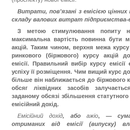
Витрати, пов’язані з емісією цінних
складу валових витрат підприємства
З метою стимулювання попиту на 
максимальна вартість повинна бути 
акцій. Таким чином, верхня межа курсу 
ринкового (біржового) курсу акцій д
емісії. Правильний вибір курсу емісі
успіху її розміщення. Чим вищий курс до
більше він наближається до біржового к
обсяг ліквідних засобів залучаєть
заданому обсязі збільшення статутного
емісійний дохід.
Емісійний дохід
, або
ажіо
,
— сума 
отриманих від емісії (випуску) в