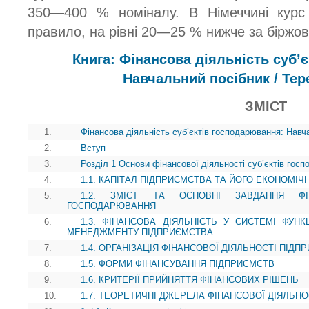
350—400 % номіналу. В Німеччині курс 
правило, на рівні 20—25 % нижче за біржов
Книга: Фінансова діяльність суб’
Навчальний посібник / Тер
ЗМІСТ
1.
Фінансова діяльність суб’єктів господарювання: Навч
2.
Вступ
3.
Розділ 1 Основи фінансової діяльності суб’єктів гос
4.
1.1. КАПІТАЛ ПІДПРИЄМСТВА ТА ЙОГО ЕКОНОМІЧ
5.
1.2. ЗМІСТ ТА ОСНОВНІ ЗАВДАННЯ ФІН
ГОСПОДАРЮВАННЯ
6.
1.3. ФІНАНСОВА ДІЯЛЬНІСТЬ У СИСТЕМІ ФУН
МЕНЕДЖМЕНТУ ПІДПРИЄМСТВА
7.
1.4. ОРГАНІЗАЦІЯ ФІНАНСОВОЇ ДІЯЛЬНОСТІ ПІДП
8.
1.5. ФОРМИ ФІНАНСУВАННЯ ПІДПРИЄМСТВ
9.
1.6. КРИТЕРІЇ ПРИЙНЯТТЯ ФІНАНСОВИХ РІШЕНЬ
10.
1.7. ТЕОРЕТИЧНІ ДЖЕРЕЛА ФІНАНСОВОЇ ДІЯЛЬН