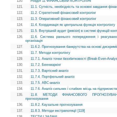
120.
Розділ 11 ФІНАНСОВИЙ КОНТРОЛІНГ
121.
11.1. Сутність, необхідність та основні завдання фіна
122.
11.2. Стратегічний фінансовий контролінг
123.
11.3. Оперативний фінансовий контролінг
124.
11.4. Координація як центральна функція контролінгу
125.
11.5. Внутрішній аудит (ревізія) в системі функцій кон
126.
11.6. Система раннього попередження і реагуванн
організація
127.
11.6.2. Прогнозування банкрутства на основі дискримі
128.
11.7. Методи контролінгу
129.
11.7.1. Аналіз точки беззбитковості (Break-Even-Analy
130.
11.7.2. Бенчмаркінг
131.
11.7.3. Вартісний аналіз
132.
11.7.4. Портфельний аналіз
133.
11.7.5. АВС-аналіз
134.
11.7.6. Аналіз сильних і слабких місць на підприємств
135.
11.8. МЕТОДИ ФІНАНСОВОГО ПРОГНОЗУВАННЯ 
прогнозування
136.
11.8.2. Каузальне прогнозування
137.
11.8.3. Методи екстраполяції [119]
138.
ТЕСТИ І ЗАДАЧІ