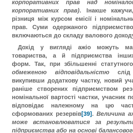
корпоративних прав над номінало
корпоративних прав)
. Інакше кажучи
різниця між курсом емісії і номіналь
прав. Суми одержаного підприємство
включаються до складу валового доход
Дохід у вигляді ажіо можуть ма
товариства, а й підприємства інших
форм. Так, при збільшенні статутног
обмеженою відповідальністю
слід 
викупивши додаткову частку, новий уч
раніше створених підприємством рез
номінальної вартості частки, учасник п
відповідає належному на цю част
сформованих резервів
[39]
.
Величина аж
може встановлюватися за результ
підприємства або на основі балансовог