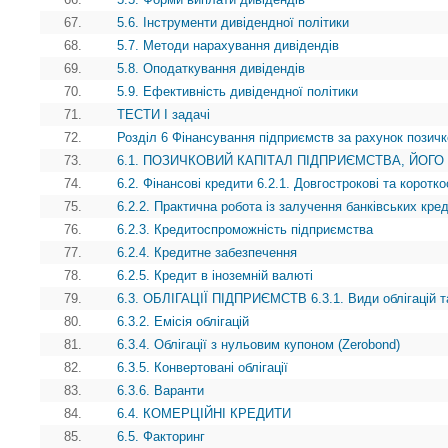
67.
5.6. Інструменти дивідендної політики
68.
5.7. Методи нарахування дивідендів
69.
5.8. Оподаткування дивідендів
70.
5.9. Ефективність дивідендної політики
71.
ТЕСТИ І задачі
72.
Розділ 6 Фінансування підприємств за рахунок позичк
73.
6.1. ПОЗИЧКОВИЙ КАПІТАЛ ПІДПРИЄМСТВА, ЙОГО
74.
6.2. Фінансові кредити 6.2.1. Довгострокові та коротко
75.
6.2.2. Практична робота із залучення банківських кред
76.
6.2.3. Кредитоспроможність підприємства
77.
6.2.4. Кредитне забезпечення
78.
6.2.5. Кредит в іноземній валюті
79.
6.3. ОБЛІГАЦІЇ ПІДПРИЄМСТВ 6.3.1. Види облігацій т
80.
6.3.2. Емісія облігацій
81.
6.3.4. Облігації з нульовим купоном (Zerobond)
82.
6.3.5. Конвертовані облігації
83.
6.3.6. Варанти
84.
6.4. КОМЕРЦІЙНІ КРЕДИТИ
85.
6.5. Факторинг