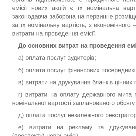
емісії нових акцій є їх номінальна варт
законодавча заборона на первинне розміще
за їх номінальну вартість; з економічного
витрати на проведення емісії.
До основних витрат на проведення емі
а) оплата послуг аудиторів;
б) оплата послуг фінансових посередникі
в) витрати на друкування бланків цінних 
г) витрати на оплату державного мита п
номінальної вартості запланованого обсягу е
д) оплата послуг незалежного реєстрато
е) витрати на рекламу та друкуванн
(проспекту) нової емісії.