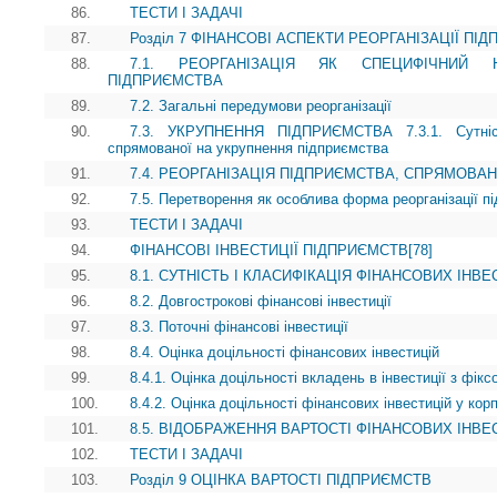
86.
ТЕСТИ І ЗАДАЧІ
87.
Розділ 7 ФІНАНСОВІ АСПЕКТИ РЕОРГАНІЗАЦІЇ ПІ
88.
7.1. РЕОРГАНІЗАЦІЯ ЯК СПЕЦИФІЧНИЙ 
ПІДПРИЄМСТВА
89.
7.2. Загальні передумови реорганізації
90.
7.3. УКРУПНЕННЯ ПІДПРИЄМСТВА 7.3.1. Сутність
спрямованої на укрупнення підприємства
91.
7.4. РЕОРГАНІЗАЦІЯ ПІДПРИЄМСТВА, СПРЯМОВА
92.
7.5. Перетворення як особлива форма реорганізації п
93.
ТЕСТИ І ЗАДАЧІ
94.
ФІНАНСОВІ ІНВЕСТИЦІЇ ПІДПРИЄМСТВ[78]
95.
8.1. СУТНІСТЬ І КЛАСИФІКАЦІЯ ФІНАНСОВИХ ІНВ
96.
8.2. Довгострокові фінансові інвестиції
97.
8.3. Поточні фінансові інвестиції
98.
8.4. Оцінка доцільності фінансових інвестицій
99.
8.4.1. Оцінка доцільності вкладень в інвестиції з фік
100.
8.4.2. Оцінка доцільності фінансових інвестицій у кор
101.
8.5. ВІДОБРАЖЕННЯ ВАРТОСТІ ФІНАНСОВИХ ІНВЕС
102.
ТЕСТИ І ЗАДАЧІ
103.
Розділ 9 ОЦІНКА ВАРТОСТІ ПІДПРИЄМСТВ