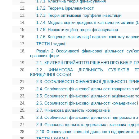
11.
1.7.1. Класична теорія фінансування
12.
1.7.2. Теорема іррелевантності
13.
1.7.3. Теорія оптимізації портфеля інвестицій
14.
1.7.4. Модель оцінки дохідності капітальних активів 
15.
1.7.5. Неоінституційна теорія фінансування
16.
1.7.6. Концепція максимізації вартості капіталу власни
17.
ТЕСТИ І задачі
18.
Розділ 2 Особливості фінансової діяльності суб’єкт
правових форм
19.
2.1. КРИТЕРІЇ ПРИЙНЯТТЯ РІШЕННЯ ПРО ВИБІР П
20.
2.2. ФІНАНСОВА ДІЯЛЬНІСТЬ СУБ’ЄКТІВ
ЮРИДИЧНОЇ ОСОБИ
21.
2.3. ОСОБЛИВОСТІ ФІНАНСОВОЇ ДІЯЛЬНОСТІ ПР
22.
2.4. Особливості фінансової діяльності товариств з 
23.
2.5. Особливості фінансової діяльності акціонерних т
24.
2.6. Особливості фінансової діяльності командитних і
25.
2.7. Фінансова діяльність кооперативів
26.
2.8. Особливості фінансової діяльності підприємств з
27.
2.9. Фінансова діяльність державних і казенних підпр
28.
2.10. Фінансування спільної діяльності підприємств на
29.
ТЕСТИ І ЗАДАЧІ