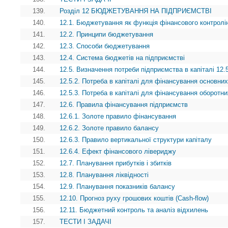
139.
Розділ 12 БЮДЖЕТУВАННЯ НА ПІДПРИЄМСТВІ
140.
12.1. Бюджетування як функція фінансового контролі
141.
12.2. Принципи бюджетування
142.
12.3. Способи бюджетування
143.
12.4. Система бюджетів на підприємстві
144.
12.5. Визначення потреби підприємства в капіталі 12.5
145.
12.5.2. Потреба в капіталі для фінансування основних
146.
12.5.3. Потреба в капіталі для фінансування оборотни
147.
12.6. Правила фінансування підприємств
148.
12.6.1. Золоте правило фінансування
149.
12.6.2. Золоте правило балансу
150.
12.6.3. Правило вертикальної структури капіталу
151.
12.6.4. Ефект фінансового лівериджу
152.
12.7. Планування прибутків і збитків
153.
12.8. Планування ліквідності
154.
12.9. Планування показників балансу
155.
12.10. Прогноз руху грошових коштів (Cash-flow)
156.
12.11. Бюджетний контроль та аналіз відхилень
157.
ТЕСТИ І ЗАДАЧІ