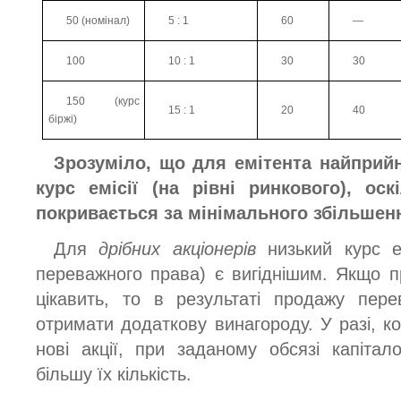
50 (номінал)
5 : 1
60
—
100
10 : 1
30
30
150 (курс
15 : 1
20
40
біржі)
Зрозуміло, що для емітента найприй
курс емісії (на рівні ринкового), оск
покривається за мінімального збільшенн
Для
дрібних акціонерів
низький курс ем
переважного права) є вигіднішим. Якщо п
цікавить, то в результаті продажу пер
отримати додаткову винагороду. У разі, к
нові акції, при заданому обсязі капіта
більшу їх кількість.