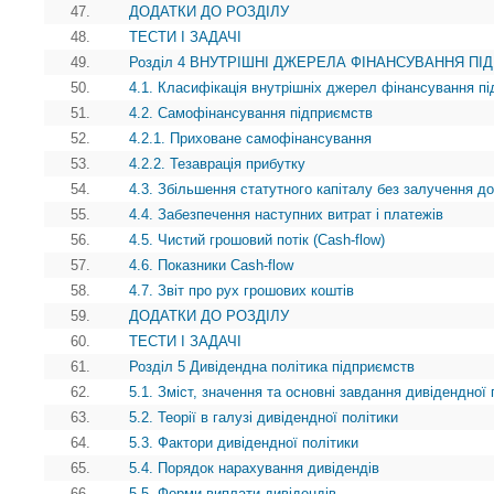
47.
ДОДАТКИ ДО РОЗДІЛУ
48.
ТЕСТИ І ЗАДАЧІ
49.
Розділ 4 ВНУТРІШНІ ДЖЕРЕЛА ФІНАНСУВАННЯ П
50.
4.1. Класифікація внутрішніх джерел фінансування п
51.
4.2. Самофінансування підприємств
52.
4.2.1. Приховане самофінансування
53.
4.2.2. Тезаврація прибутку
54.
4.3. Збільшення статутного капіталу без залучення д
55.
4.4. Забезпечення наступних витрат i платежів
56.
4.5. Чистий грошовий потік (Cash-flow)
57.
4.6. Показники Cash-flow
58.
4.7. Звіт про рух грошових коштів
59.
ДОДАТКИ ДО РОЗДІЛУ
60.
ТЕСТИ І ЗАДАЧІ
61.
Розділ 5 Дивідендна політика підприємств
62.
5.1. Зміст, значення та основні завдання дивідендної 
63.
5.2. Теорії в галузі дивідендної політики
64.
5.3. Фактори дивідендної політики
65.
5.4. Порядок нарахування дивідендів
66.
5.5. Форми виплати дивідендів