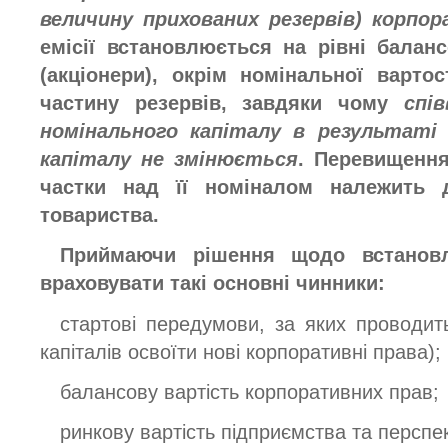
величину прихованих резервів) кор­по
емісії встановлюється на рівні баланс
(акціонери), окрім номінальної вартос
частину резервів, завдяки чому
спі
номінального капіталу в результаті
капіталу не змінюється
.
Перевищення
частки над її номіналом належить д
товариства.
Приймаючи рішення щодо встановле
враховувати такі основні чинники:
стартові передумови, за яких проводить
капіталів освоїти нові корпоративні права);
балансову вартість корпоративних прав;
ринкову вартість підприємства та перспек