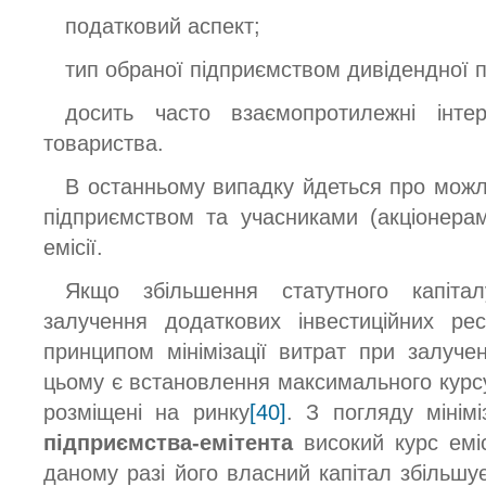
податковий аспект;
тип обраної підприємством дивідендної п
досить часто взаємопротилежні інте
товариства.
В останньому випадку йдеться про можли
підприємством та учасниками (акціонера
емісії.
Якщо збільшення статутного капіта
залучення додаткових інвестиційних рес
принципом мінімізації витрат при залуче
цьому є встановлення максимального курсу,
розміщені на ринку
[40]
. З погляду мінімі
підприємства-емітента
високий курс еміс
даному разі його власний капітал збільшу