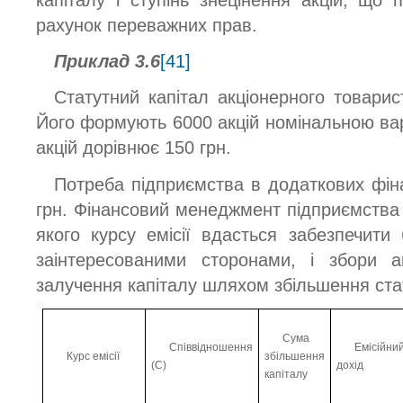
капіталу і ступінь знецінення акцій, що 
рахунок переважних прав.
Приклад 3.6
[41]
Статутний капітал акціонерного товарис
Його формують 6000 акцій номінальною вар
акцій дорівнює 150 грн.
Потреба підприємства в додаткових фін
грн. Фінансовий менеджмент підприємства 
якого курсу емісії вдасться забезпечити 
заінтересованими сторонами, і збори а
залучення капіталу шляхом збільшення стат
Сума
Співвідношення
Емісійни
Курс емісії
збільшення
(С)
дохід
капіталу