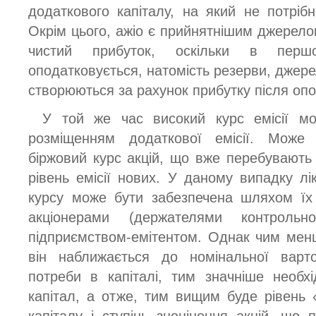
додаткового капіталу, на який не потріб
Окрім цього, ажіо є прийнятнішим джерело
чистий прибуток, оскільки в пер
оподатковується, натомість резерви, джере
створюються за рахунок прибутку після оп
У той же час високий курс емісії м
розміщенням додаткової емісії. Може 
біржовий курс акцій, що вже перебувають 
рівень емісії нових. У даному випадку лік
курсу може бути забезпечена шляхом їх 
акціонерами (держателями контроль
підприємством-емітентом. Однак чим менш
він наближається до номінальної варто
потреби в капіталі, тим значніше необх
капітал, а отже, тим вищим буде рівень