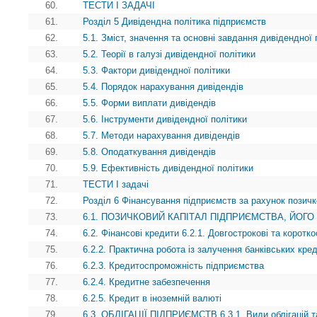
60.
ТЕСТИ І ЗАДАЧІ
61.
Розділ 5 Дивідендна політика підприємств
62.
5.1. Зміст, значення та основні завдання дивідендної 
63.
5.2. Теорії в галузі дивідендної політики
64.
5.3. Фактори дивідендної політики
65.
5.4. Порядок нарахування дивідендів
66.
5.5. Форми виплати дивідендів
67.
5.6. Інструменти дивідендної політики
68.
5.7. Методи нарахування дивідендів
69.
5.8. Оподаткування дивідендів
70.
5.9. Ефективність дивідендної політики
71.
ТЕСТИ І задачі
72.
Розділ 6 Фінансування підприємств за рахунок позичк
73.
6.1. ПОЗИЧКОВИЙ КАПІТАЛ ПІДПРИЄМСТВА, ЙОГО
74.
6.2. Фінансові кредити 6.2.1. Довгострокові та коротко
75.
6.2.2. Практична робота із залучення банківських кред
76.
6.2.3. Кредитоспроможність підприємства
77.
6.2.4. Кредитне забезпечення
78.
6.2.5. Кредит в іноземній валюті
79.
6.3. ОБЛІГАЦІЇ ПІДПРИЄМСТВ 6.3.1. Види облігацій т