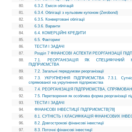
80.
6.3.2. Емісія облігацій
81.
6.3.4. Облігації з нульовим купоном (Zerobond)
82.
6.3.5. Конвертовані облігації
83.
6.3.6. Варанти
84.
6.4. КОМЕРЦІЙНІ КРЕДИТИ
85.
6.5. Факторинг
86.
ТЕСТИ І ЗАДАЧІ
87.
Розділ 7 ФІНАНСОВІ АСПЕКТИ РЕОРГАНІЗАЦІЇ ПІ
88.
7.1. РЕОРГАНІЗАЦІЯ ЯК СПЕЦИФІЧНИЙ 
ПІДПРИЄМСТВА
89.
7.2. Загальні передумови реорганізації
90.
7.3. УКРУПНЕННЯ ПІДПРИЄМСТВА 7.3.1. Сутність
спрямованої на укрупнення підприємства
91.
7.4. РЕОРГАНІЗАЦІЯ ПІДПРИЄМСТВА, СПРЯМОВА
92.
7.5. Перетворення як особлива форма реорганізації п
93.
ТЕСТИ І ЗАДАЧІ
94.
ФІНАНСОВІ ІНВЕСТИЦІЇ ПІДПРИЄМСТВ[78]
95.
8.1. СУТНІСТЬ І КЛАСИФІКАЦІЯ ФІНАНСОВИХ ІНВ
96.
8.2. Довгострокові фінансові інвестиції
97.
8.3. Поточні фінансові інвестиції