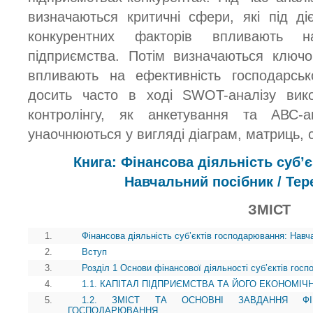
визначаються критичні сфери, які під ді
конкурентних факторів впливають на
підприємства. Потім визначаються ключо
впливають на ефективність господарсько
досить часто в ході SWOT-аналізу вико
контролінгу, як анкетування та АВС-ан
унаочнюються у вигляді діаграм, матриць, с
Книга: Фінансова діяльність суб’
Навчальний посібник / Тер
ЗМІСТ
1.
Фінансова діяльність суб’єктів господарювання: Навч
2.
Вступ
3.
Розділ 1 Основи фінансової діяльності суб’єктів гос
4.
1.1. КАПІТАЛ ПІДПРИЄМСТВА ТА ЙОГО ЕКОНОМІЧ
5.
1.2. ЗМІСТ ТА ОСНОВНІ ЗАВДАННЯ ФІН
ГОСПОДАРЮВАННЯ