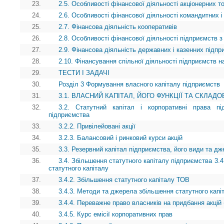
23.
2.5. Особливості фінансової діяльності акціонерних т
24.
2.6. Особливості фінансової діяльності командитних і
25.
2.7. Фінансова діяльність кооперативів
26.
2.8. Особливості фінансової діяльності підприємств з
27.
2.9. Фінансова діяльність державних і казенних підпр
28.
2.10. Фінансування спільної діяльності підприємств на
29.
ТЕСТИ І ЗАДАЧІ
30.
Розділ 3 Формування власного капіталу підприємств
31.
3.1. ВЛАСНИЙ КАПІТАЛ, ЙОГО ФУНКЦІЇ ТА СКЛАДО
32.
3.2. Статутний капітал і корпоративні права пі
підприємства
33.
3.2.2. Привілейовані акції
34.
3.2.3. Балансовий і ринковий курси акцій
35.
3.3. Резервний капітал підприємства, його види та 
36.
3.4. Збільшення статутного капіталу підприємства 3.4
статутного капіталу
37.
3.4.2. Збільшення статутного капіталу ТОВ
38.
3.4.3. Методи та джерела збільшення статутного капі
39.
3.4.4. Переважне право власників на придбання акцій 
40.
3.4.5. Курс емісії корпоративних прав