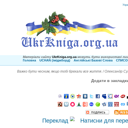
Укр
Матеріали сайту
UkrKniga.org.ua
можуть бути використані лиш
Головна
UCHAN (іміджборд)
Англійські Базові Слова
СПИСОК
Важко бути чесним, якщо тобі брехали все життя. / Олександр С
Додати в закладк
Переклад