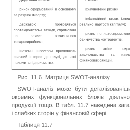
ринок сформований в основному
криміногенні ризики;
за рахунок імпорту;
інфляційний ризик (знец
державою проводяться
реальної вартості капіталу);
протекціоніст­ські заходи, спрямовані
ризик неплатоспроможно
на захист вітчизняного
банкрутства контрагентів;
товаровиробника;
ризик зміни податк
іноземні інвестори проявляють
законодавства та накла
значний інтерес до галузі, до якої
фінансових санкцій.
належить підприємство.
Рис. 11.6. Матриця SWОТ-аналізу
SWOT-аналіз може бути деталізованіши
окремих функціональних блоків діяльнос
продукції тощо. В табл. 11.7 наведена заг
і слабких сторін у фінансовій сфері.
Таблиця 11.7