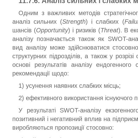
11.7.6. Аналіз сильних і слабких 
Одним з важливих методів стратегічног
аналіз сильних (
Strength
) і слабких (
Failu
шансів (
Opportunity
) і ризиків (
Threat
). В е
аналізу позначається також як SWOT-ана
вид аналізу може здійснюватися стосовно
структурних підрозділів, а також у розрізі
основі результатів аналізу ендогенного
рекомендації щодо:
1) усунення наявних слабких місць;
2) ефективного використання існуючого по
У результаті SWOT-аналізу екзогенно
позитивний і негативний вплив на підприємс
виробляються пропозиції стосовно: