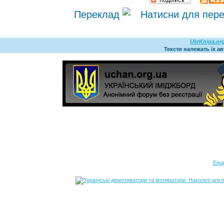
Переклад
UkrKniga.or
Тексти належать їх а
Енц