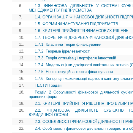
6.
1.3. ФІНАНСОВА ДІЯЛЬНІСТЬ У СИСТЕМІ ФУН
МЕНЕДЖМЕНТУ ПІДПРИЄМСТВА
7.
1.4. ОРГАНІЗАЦІЯ ФІНАНСОВОЇ ДІЯЛЬНОСТІ ПІДП
8.
1.5. ФОРМИ ФІНАНСУВАННЯ ПІДПРИЄМСТВ
9.
1.6. КРИТЕРІЇ ПРИЙНЯТТЯ ФІНАНСОВИХ РІШЕНЬ
10.
1.7. ТЕОРЕТИЧНІ ДЖЕРЕЛА ФІНАНСОВОЇ ДІЯЛЬН
11.
1.7.1. Класична теорія фінансування
12.
1.7.2. Теорема іррелевантності
13.
1.7.3. Теорія оптимізації портфеля інвестицій
14.
1.7.4. Модель оцінки дохідності капітальних активів 
15.
1.7.5. Неоінституційна теорія фінансування
16.
1.7.6. Концепція максимізації вартості капіталу власни
17.
ТЕСТИ І задачі
18.
Розділ 2 Особливості фінансової діяльності суб’єкт
правових форм
19.
2.1. КРИТЕРІЇ ПРИЙНЯТТЯ РІШЕННЯ ПРО ВИБІР П
20.
2.2. ФІНАНСОВА ДІЯЛЬНІСТЬ СУБ’ЄКТІВ
ЮРИДИЧНОЇ ОСОБИ
21.
2.3. ОСОБЛИВОСТІ ФІНАНСОВОЇ ДІЯЛЬНОСТІ ПР
22.
2.4. Особливості фінансової діяльності товариств з 