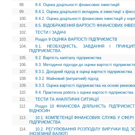
98.
8.4. Оцінка доцільності фінансових інвестицій
99.
8.4.1. Оцінка доцільності вкладень в інвестиції з фік
100.
8.4.2. Оцінка доцільності фінансових інвестицій у кор
101.
8.5. ВІДОБРАЖЕННЯ ВАРТОСТІ ФІНАНСОВИХ ІНВЕС
102.
ТЕСТИ І ЗАДАЧІ
103.
Розділ 9 ОЦІНКА ВАРТОСТІ ПІДПРИЄМСТВ
104.
9.1. НЕОБХІДНІСТЬ, ЗАВДАННЯ І ПРИНЦИ
ПІДПРИЄМСТВА
105.
9.2. Вартість капіталу підприємства
106.
9.3. Методичні підходи до оцінки вартості підприємст
107.
9.3.1. Дохідний підхід в оцінці вартості підприємства
108.
9.3.2. Майновий (витратний) підхід
109.
9.3.3. Оцінка вартості підприємства на основі ринково
110.
9.4. Практична робота з оцінки вартості підприємства
111.
ТЕСТИ ТА АНАЛІТИЧНІ СИТУАЦІЇ
112.
Розділ 10 ФІНАНСОВА ДІЯЛЬНІСТЬ ПІДПРИЄМ
ВІДНОСИН
113.
10.1. КОМПЕТЕНЦІЇ ФІНАНСОВИХ СЛУЖБ У СФЕР
ПІДПРИЄМСТВА
114.
10.2. РЕГУЛЮВАННЯ РОЗПОДІЛУ ВИРУЧКИ ВІД З
ІНОЗЕМНІЙ ВАЛЮТІ