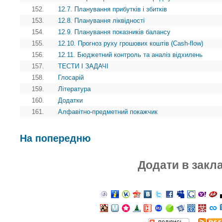
152.
12.7. Планування прибутків і збитків
153.
12.8. Планування ліквідності
154.
12.9. Планування показників балансу
155.
12.10. Прогноз руху грошових коштів (Cash-flow)
156.
12.11. Бюджетний контроль та аналіз відхилень
157.
ТЕСТИ І ЗАДАЧІ
158.
Глосарій
159.
Література
160.
Додатки
161.
Алфавітно-предметний покажчик
На попередню
Додати в закл