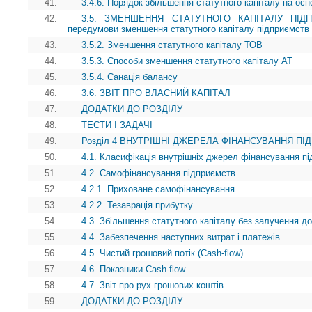
41.
3.4.6. Порядок збільшення статутного капіталу на осн
42.
3.5. ЗМЕНШЕННЯ СТАТУТНОГО КАПІТАЛУ ПІДПРИ
передумови зменшення статутного капіталу підприємств
43.
3.5.2. Зменшення статутного капіталу ТОВ
44.
3.5.3. Способи зменшення статутного капіталу АТ
45.
3.5.4. Санація балансу
46.
3.6. ЗВІТ ПРО ВЛАСНИЙ КАПІТАЛ
47.
ДОДАТКИ ДО РОЗДІЛУ
48.
ТЕСТИ І ЗАДАЧІ
49.
Розділ 4 ВНУТРІШНІ ДЖЕРЕЛА ФІНАНСУВАННЯ П
50.
4.1. Класифікація внутрішніх джерел фінансування п
51.
4.2. Самофінансування підприємств
52.
4.2.1. Приховане самофінансування
53.
4.2.2. Тезаврація прибутку
54.
4.3. Збільшення статутного капіталу без залучення д
55.
4.4. Забезпечення наступних витрат i платежів
56.
4.5. Чистий грошовий потік (Cash-flow)
57.
4.6. Показники Cash-flow
58.
4.7. Звіт про рух грошових коштів
59.
ДОДАТКИ ДО РОЗДІЛУ