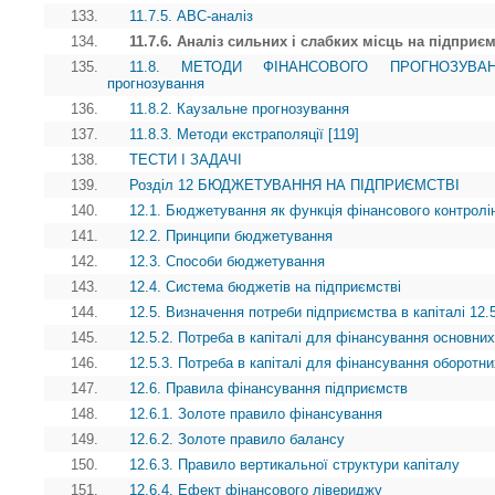
133.
11.7.5. АВС-аналіз
134.
11.7.6. Аналіз сильних і слабких місць на підприєм
135.
11.8. МЕТОДИ ФІНАНСОВОГО ПРОГНОЗУВАННЯ 
прогнозування
136.
11.8.2. Каузальне прогнозування
137.
11.8.3. Методи екстраполяції [119]
138.
ТЕСТИ І ЗАДАЧІ
139.
Розділ 12 БЮДЖЕТУВАННЯ НА ПІДПРИЄМСТВІ
140.
12.1. Бюджетування як функція фінансового контролі
141.
12.2. Принципи бюджетування
142.
12.3. Способи бюджетування
143.
12.4. Система бюджетів на підприємстві
144.
12.5. Визначення потреби підприємства в капіталі 12.5
145.
12.5.2. Потреба в капіталі для фінансування основних
146.
12.5.3. Потреба в капіталі для фінансування оборотни
147.
12.6. Правила фінансування підприємств
148.
12.6.1. Золоте правило фінансування
149.
12.6.2. Золоте правило балансу
150.
12.6.3. Правило вертикальної структури капіталу
151.
12.6.4. Ефект фінансового лівериджу