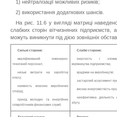
1) нейтралізації можливих ризиків;
2) використання додаткових шансів.
На рис. 11.6 у вигляді матриці наведен
слабких сторін вітчизняних підприємств, а 
можуть виникнути під дією зовнішніх обстав
Сильні сторони:
Слабкі сторони:
кваліфікований інженерно-
інертність і зловжи
технічний персонал;
керівництва підприємства;
низькі витрати на заробітну
крадіжки на виробництві;
плату;
застарілий асортимент про
наявність власних виробничих
висока енергомісткість прод
споруд;
неефективна діяльність 
прихід молодих та енергійних
збуту.
співробітників фінансових служб.
Додаткові шанси:
Ризики: