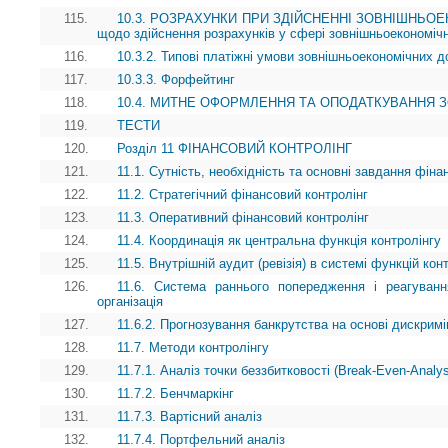
115.
10.3. РОЗРАХУНКИ ПРИ ЗДІЙСНЕННІ ЗОВНІШНЬОЕК
щодо здійснення розрахунків у сфері зовнішньоекономічн
116.
10.3.2. Типові платіжні умови зовнішньоекономічних до
117.
10.3.3. Форфейтинг
118.
10.4. МИТНЕ ОФОРМЛЕННЯ ТА ОПОДАТКУВАННЯ 
119.
ТЕСТИ
120.
Розділ 11 ФІНАНСОВИЙ КОНТРОЛІНГ
121.
11.1. Сутність, необхідність та основні завдання фіна
122.
11.2. Стратегічний фінансовий контролінг
123.
11.3. Оперативний фінансовий контролінг
124.
11.4. Координація як центральна функція контролінгу
125.
11.5. Внутрішній аудит (ревізія) в системі функцій кон
126.
11.6. Система раннього попередження і реагуванн
організація
127.
11.6.2. Прогнозування банкрутства на основі дискримі
128.
11.7. Методи контролінгу
129.
11.7.1. Аналіз точки беззбитковості (Break-Even-Analy
130.
11.7.2. Бенчмаркінг
131.
11.7.3. Вартісний аналіз
132.
11.7.4. Портфельний аналіз