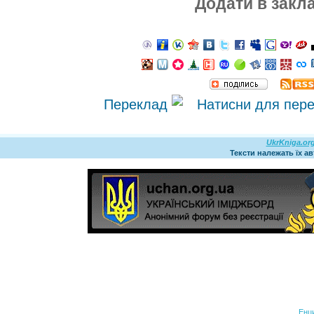
Додати в закл
Переклад
UkrKniga.or
Тексти належать їх а
Енц