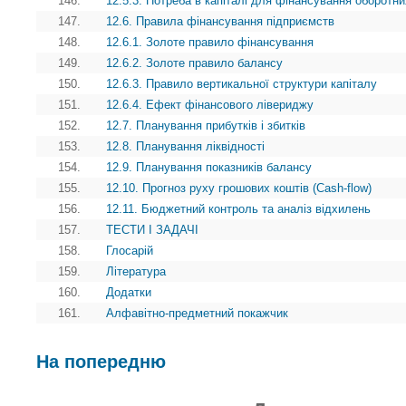
146.
12.5.3. Потреба в капіталі для фінансування оборотни
147.
12.6. Правила фінансування підприємств
148.
12.6.1. Золоте правило фінансування
149.
12.6.2. Золоте правило балансу
150.
12.6.3. Правило вертикальної структури капіталу
151.
12.6.4. Ефект фінансового лівериджу
152.
12.7. Планування прибутків і збитків
153.
12.8. Планування ліквідності
154.
12.9. Планування показників балансу
155.
12.10. Прогноз руху грошових коштів (Cash-flow)
156.
12.11. Бюджетний контроль та аналіз відхилень
157.
ТЕСТИ І ЗАДАЧІ
158.
Глосарій
159.
Література
160.
Додатки
161.
Алфавітно-предметний покажчик
На попередню