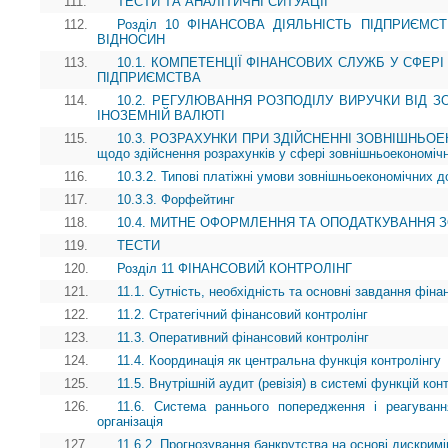
111.
ТЕСТИ ТА АНАЛІТИЧНІ СИТУАЦІЇ
112.
Розділ 10 ФІНАНСОВА ДІЯЛЬНІСТЬ ПІДПРИЄМ
ВІДНОСИН
113.
10.1. КОМПЕТЕНЦІЇ ФІНАНСОВИХ СЛУЖБ У СФЕР
ПІДПРИЄМСТВА
114.
10.2. РЕГУЛЮВАННЯ РОЗПОДІЛУ ВИРУЧКИ ВІД З
ІНОЗЕМНІЙ ВАЛЮТІ
115.
10.3. РОЗРАХУНКИ ПРИ ЗДІЙСНЕННІ ЗОВНІШНЬОЕК
щодо здійснення розрахунків у сфері зовнішньоекономічн
116.
10.3.2. Типові платіжні умови зовнішньоекономічних до
117.
10.3.3. Форфейтинг
118.
10.4. МИТНЕ ОФОРМЛЕННЯ ТА ОПОДАТКУВАННЯ 
119.
ТЕСТИ
120.
Розділ 11 ФІНАНСОВИЙ КОНТРОЛІНГ
121.
11.1. Сутність, необхідність та основні завдання фіна
122.
11.2. Стратегічний фінансовий контролінг
123.
11.3. Оперативний фінансовий контролінг
124.
11.4. Координація як центральна функція контролінгу
125.
11.5. Внутрішній аудит (ревізія) в системі функцій кон
126.
11.6. Система раннього попередження і реагуванн
організація
127.
11.6.2. Прогнозування банкрутства на основі дискримі