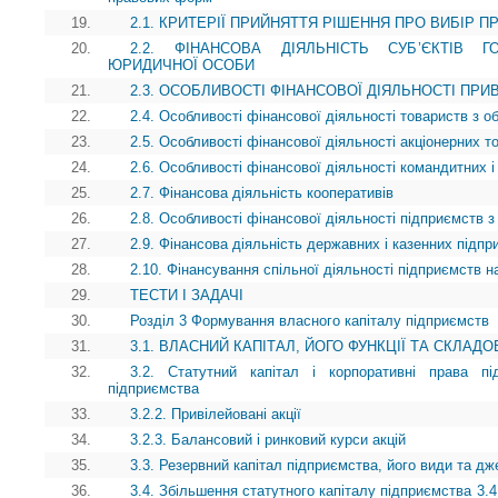
19.
2.1. КРИТЕРІЇ ПРИЙНЯТТЯ РІШЕННЯ ПРО ВИБІР П
20.
2.2. ФІНАНСОВА ДІЯЛЬНІСТЬ СУБ’ЄКТІВ
ЮРИДИЧНОЇ ОСОБИ
21.
2.3. ОСОБЛИВОСТІ ФІНАНСОВОЇ ДІЯЛЬНОСТІ ПР
22.
2.4. Особливості фінансової діяльності товариств з 
23.
2.5. Особливості фінансової діяльності акціонерних т
24.
2.6. Особливості фінансової діяльності командитних і
25.
2.7. Фінансова діяльність кооперативів
26.
2.8. Особливості фінансової діяльності підприємств з
27.
2.9. Фінансова діяльність державних і казенних підпр
28.
2.10. Фінансування спільної діяльності підприємств на
29.
ТЕСТИ І ЗАДАЧІ
30.
Розділ 3 Формування власного капіталу підприємств
31.
3.1. ВЛАСНИЙ КАПІТАЛ, ЙОГО ФУНКЦІЇ ТА СКЛАДО
32.
3.2. Статутний капітал і корпоративні права пі
підприємства
33.
3.2.2. Привілейовані акції
34.
3.2.3. Балансовий і ринковий курси акцій
35.
3.3. Резервний капітал підприємства, його види та 
36.
3.4. Збільшення статутного капіталу підприємства 3.4