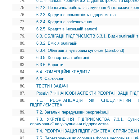
74.
6.2. Фінансові кредити 6.2.1. Довгострокові та коротко
75.
6.2.2. Практична робота із залучення банківських кред
76.
6.2.3. Кредитоспроможність підприємства
77.
6.2.4. Кредитне забезпечення
78.
6.2.5. Кредит в іноземній валюті
79.
6.3. ОБЛІГАЦІЇ ПІДПРИЄМСТВ 6.3.1. Види облігацій т
80.
6.3.2. Емісія облігацій
81.
6.3.4. Облігації з нульовим купоном (Zerobond)
82.
6.3.5. Конвертовані облігації
83.
6.3.6. Варанти
84.
6.4. КОМЕРЦІЙНІ КРЕДИТИ
85.
6.5. Факторинг
86.
ТЕСТИ І ЗАДАЧІ
87.
Розділ 7 ФІНАНСОВІ АСПЕКТИ РЕОРГАНІЗАЦІЇ ПІ
88.
7.1. РЕОРГАНІЗАЦІЯ ЯК СПЕЦИФІЧНИЙ 
ПІДПРИЄМСТВА
89.
7.2. Загальні передумови реорганізації
90.
7.3. УКРУПНЕННЯ ПІДПРИЄМСТВА 7.3.1. Сутність
спрямованої на укрупнення підприємства
91.
7.4. РЕОРГАНІЗАЦІЯ ПІДПРИЄМСТВА, СПРЯМОВА
92.
7.5. Перетворення як особлива форма реорганізації п