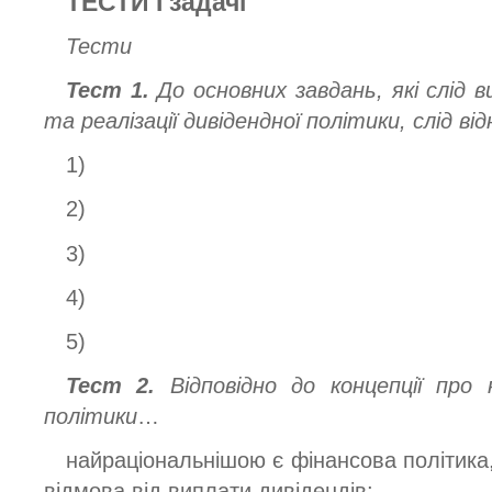
ТЕСТИ І задачі
Тести
Тест 1.
До основних завдань, які слід 
та реалізації дивідендної політики, слід ві
1)
2)
3)
4)
5)
Тест 2.
Відповідно до концепції про 
політики
…
найраціональнішою є фінансова політика,
відмова від виплати дивідендів;