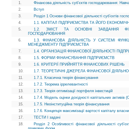
1.
Фінансова діяльність суб’єктів господарювання: Навч
2.
Вступ
3.
Розділ 1 Основи фінансової діяльності суб’єктів гос
4.
1.1. КАПІТАЛ ПІДПРИЄМСТВА ТА ЙОГО ЕКОНОМІЧ
5.
1.2. ЗМІСТ ТА ОСНОВНІ ЗАВДАННЯ ФІН
ГОСПОДАРЮВАННЯ
6.
1.3. ФІНАНСОВА ДІЯЛЬНІСТЬ У СИСТЕМІ ФУН
МЕНЕДЖМЕНТУ ПІДПРИЄМСТВА
7.
1.4. ОРГАНІЗАЦІЯ ФІНАНСОВОЇ ДІЯЛЬНОСТІ ПІДП
8.
1.5. ФОРМИ ФІНАНСУВАННЯ ПІДПРИЄМСТВ
9.
1.6. КРИТЕРІЇ ПРИЙНЯТТЯ ФІНАНСОВИХ РІШЕНЬ
10.
1.7. ТЕОРЕТИЧНІ ДЖЕРЕЛА ФІНАНСОВОЇ ДІЯЛЬН
11.
1.7.1. Класична теорія фінансування
12.
1.7.2. Теорема іррелевантності
13.
1.7.3. Теорія оптимізації портфеля інвестицій
14.
1.7.4. Модель оцінки дохідності капітальних активів 
15.
1.7.5. Неоінституційна теорія фінансування
16.
1.7.6. Концепція максимізації вартості капіталу власни
17.
ТЕСТИ І задачі
18.
Розділ 2 Особливості фінансової діяльності суб’єкт
правових форм