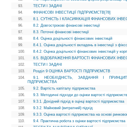
93.
ТЕСТИ І ЗАДАЧІ
94.
ФІНАНСОВІ ІНВЕСТИЦІЇ ПІДПРИЄМСТВ[78]
95.
8.1. СУТНІСТЬ І КЛАСИФІКАЦІЯ ФІНАНСОВИХ ІНВ
96.
8.2. Довгострокові фінансові інвестиції
97.
8.3. Поточні фінансові інвестиції
98.
8.4. Оцінка доцільності фінансових інвестицій
99.
8.4.1. Оцінка доцільності вкладень в інвестиції з фік
100.
8.4.2. Оцінка доцільності фінансових інвестицій у кор
101.
8.5. ВІДОБРАЖЕННЯ ВАРТОСТІ ФІНАНСОВИХ ІНВЕС
102.
ТЕСТИ І ЗАДАЧІ
103.
Розділ 9 ОЦІНКА ВАРТОСТІ ПІДПРИЄМСТВ
104.
9.1. НЕОБХІДНІСТЬ, ЗАВДАННЯ І ПРИНЦИ
ПІДПРИЄМСТВА
105.
9.2. Вартість капіталу підприємства
106.
9.3. Методичні підходи до оцінки вартості підприємст
107.
9.3.1. Дохідний підхід в оцінці вартості підприємства
108.
9.3.2. Майновий (витратний) підхід
109.
9.3.3. Оцінка вартості підприємства на основі ринково
110.
9.4. Практична робота з оцінки вартості підприємства