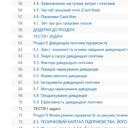
55.
4.4. Забезпечення наступних витрат i платежів
56.
4.5. Чистий грошовий потік (Cash-flow)
57.
4.6. Показники Cash-flow
58.
4.7. Звіт про рух грошових коштів
59.
ДОДАТКИ ДО РОЗДІЛУ
60.
ТЕСТИ І ЗАДАЧІ
61.
Розділ 5 Дивідендна політика підприємств
62.
5.1. Зміст, значення та основні завдання дивідендної 
63.
5.2. Теорії в галузі дивідендної політики
64.
5.3. Фактори дивідендної політики
65.
5.4. Порядок нарахування дивідендів
66.
5.5. Форми виплати дивідендів
67.
5.6. Інструменти дивідендної політики
68.
5.7. Методи нарахування дивідендів
69.
5.8. Оподаткування дивідендів
70.
5.9. Ефективність дивідендної політики
71.
ТЕСТИ І задачі
72.
Розділ 6 Фінансування підприємств за рахунок позичк
73.
6.1. ПОЗИЧКОВИЙ КАПІТАЛ ПІДПРИЄМСТВА, ЙОГО