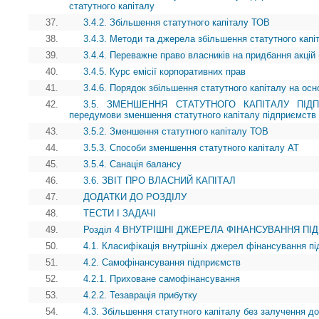
статутного капіталу
37.
3.4.2. Збільшення статутного капіталу ТОВ
38.
3.4.3. Методи та джерела збільшення статутного капі
39.
3.4.4. Переважне право власників на придбання акцій 
40.
3.4.5. Курс емісії корпоративних прав
41.
3.4.6. Порядок збільшення статутного капіталу на осн
42.
3.5. ЗМЕНШЕННЯ СТАТУТНОГО КАПІТАЛУ ПІДПРИ
передумови зменшення статутного капіталу підприємств
43.
3.5.2. Зменшення статутного капіталу ТОВ
44.
3.5.3. Способи зменшення статутного капіталу АТ
45.
3.5.4. Санація балансу
46.
3.6. ЗВІТ ПРО ВЛАСНИЙ КАПІТАЛ
47.
ДОДАТКИ ДО РОЗДІЛУ
48.
ТЕСТИ І ЗАДАЧІ
49.
Розділ 4 ВНУТРІШНІ ДЖЕРЕЛА ФІНАНСУВАННЯ П
50.
4.1. Класифікація внутрішніх джерел фінансування п
51.
4.2. Самофінансування підприємств
52.
4.2.1. Приховане самофінансування
53.
4.2.2. Тезаврація прибутку
54.
4.3. Збільшення статутного капіталу без залучення д