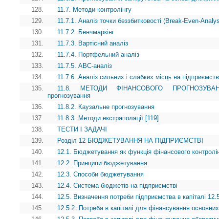
128.
11.7. Методи контролінгу
129.
11.7.1. Аналіз точки беззбитковості (Break-Even-Analy
130.
11.7.2. Бенчмаркінг
131.
11.7.3. Вартісний аналіз
132.
11.7.4. Портфельний аналіз
133.
11.7.5. АВС-аналіз
134.
11.7.6. Аналіз сильних і слабких місць на підприємств
135.
11.8. МЕТОДИ ФІНАНСОВОГО ПРОГНОЗУВАННЯ 
прогнозування
136.
11.8.2. Каузальне прогнозування
137.
11.8.3. Методи екстраполяції [119]
138.
ТЕСТИ І ЗАДАЧІ
139.
Розділ 12 БЮДЖЕТУВАННЯ НА ПІДПРИЄМСТВІ
140.
12.1. Бюджетування як функція фінансового контролі
141.
12.2. Принципи бюджетування
142.
12.3. Способи бюджетування
143.
12.4. Система бюджетів на підприємстві
144.
12.5. Визначення потреби підприємства в капіталі 12.5
145.
12.5.2. Потреба в капіталі для фінансування основних