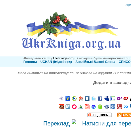
Укр
Матеріали сайту
UkrKniga.org.ua
можуть бути використані лиш
Головна
UCHAN (іміджборд)
Англійські Базові Слова
СПИСОК
Маса дивиться на інтелектуала, як бджола на трутня. / Володим
Додати в закладк
Переклад