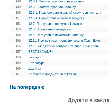
148.
12.6.1. Золоте правило фінансування
149.
12.6.2. Золоте правило балансу
150.
12.6.3. Правило вертикальної структури капіталу
151.
12.6.4. Ефект фінансового лівериджу
152.
12.7. Планування прибутків і збитків
153.
12.8. Планування ліквідності
154.
12.9. Планування показників балансу
155.
12.10. Прогноз руху грошових коштів (Cash-flow)
156.
12.11. Бюджетний контроль та аналіз відхилень
157.
ТЕСТИ І ЗАДАЧІ
158.
Глосарій
159.
Література
160.
Додатки
161.
Алфавітно-предметний покажчик
На попередню
Додати в закл