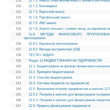
129.
11.7.1. Аналіз точки беззбитковості (Break-Even-Analy
130.
11.7.2. Бенчмаркінг
131.
11.7.3. Вартісний аналіз
132.
11.7.4. Портфельний аналіз
133.
11.7.5. АВС-аналіз
134.
11.7.6. Аналіз сильних і слабких місць на підприємств
135.
11.8. МЕТОДИ ФІНАНСОВОГО ПРОГНОЗУВАННЯ 
прогнозування
136.
11.8.2. Каузальне прогнозування
137.
11.8.3. Методи екстраполяції [119]
138.
ТЕСТИ І ЗАДАЧІ
139.
Розділ 12 БЮДЖЕТУВАННЯ НА ПІДПРИЄМСТВІ
140.
12.1. Бюджетування як функція фінансового контролі
141.
12.2. Принципи бюджетування
142.
12.3. Способи бюджетування
143.
12.4. Система бюджетів на підприємстві
144.
12.5. Визначення потреби підприємства в капіталі 12.5
145.
12.5.2. Потреба в капіталі для фінансування основних
146.
12.5.3. Потреба в капіталі для фінансування оборотни
147.
12.6. Правила фінансування підприємств