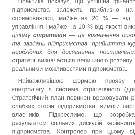
Практика показує, що успішна фінансов
підприємства залежить приблизно на
спрямованості, майже на 20 % — від е
управління і майже на 10 % від якості ви
цілому
стратегія
— це визначення осно
та завдань підприємства, прийняття курсу
необхідних для досягнення поставлени
стратегії визначається величиною розриву 
реальними можливостями підприємства.
Найважливішою формою прояву стр
контролінгу є система стратегічного (до
Стратегічний план повинен враховувати ре
слабких сторін підприємства, вимоги парт
власників. Підкреслимо, що розробк
результатом спільних дискусій керівниц
підприємства. Контролер при цьому від