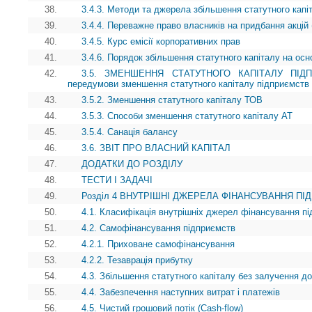
38.
3.4.3. Методи та джерела збільшення статутного капі
39.
3.4.4. Переважне право власників на придбання акцій 
40.
3.4.5. Курс емісії корпоративних прав
41.
3.4.6. Порядок збільшення статутного капіталу на осн
42.
3.5. ЗМЕНШЕННЯ СТАТУТНОГО КАПІТАЛУ ПІДПРИ
передумови зменшення статутного капіталу підприємств
43.
3.5.2. Зменшення статутного капіталу ТОВ
44.
3.5.3. Способи зменшення статутного капіталу АТ
45.
3.5.4. Санація балансу
46.
3.6. ЗВІТ ПРО ВЛАСНИЙ КАПІТАЛ
47.
ДОДАТКИ ДО РОЗДІЛУ
48.
ТЕСТИ І ЗАДАЧІ
49.
Розділ 4 ВНУТРІШНІ ДЖЕРЕЛА ФІНАНСУВАННЯ П
50.
4.1. Класифікація внутрішніх джерел фінансування п
51.
4.2. Самофінансування підприємств
52.
4.2.1. Приховане самофінансування
53.
4.2.2. Тезаврація прибутку
54.
4.3. Збільшення статутного капіталу без залучення д
55.
4.4. Забезпечення наступних витрат i платежів
56.
4.5. Чистий грошовий потік (Cash-flow)