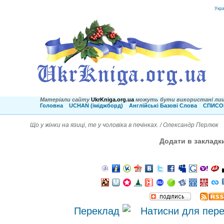
Укр
Матеріали сайту
UkrKniga.org.ua
можуть бути використані лиш
Головна
UCHAN (іміджборд)
Англійські Базові Слова
СПИСОК
Що у жінки на язиці, те у чоловіка в печінках. / Олександр Перлюк
Додати в закладк
Переклад