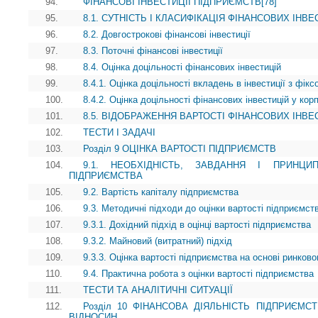
94.
ФІНАНСОВІ ІНВЕСТИЦІЇ ПІДПРИЄМСТВ[78]
95.
8.1. СУТНІСТЬ І КЛАСИФІКАЦІЯ ФІНАНСОВИХ ІНВ
96.
8.2. Довгострокові фінансові інвестиції
97.
8.3. Поточні фінансові інвестиції
98.
8.4. Оцінка доцільності фінансових інвестицій
99.
8.4.1. Оцінка доцільності вкладень в інвестиції з фік
100.
8.4.2. Оцінка доцільності фінансових інвестицій у кор
101.
8.5. ВІДОБРАЖЕННЯ ВАРТОСТІ ФІНАНСОВИХ ІНВЕС
102.
ТЕСТИ І ЗАДАЧІ
103.
Розділ 9 ОЦІНКА ВАРТОСТІ ПІДПРИЄМСТВ
104.
9.1. НЕОБХІДНІСТЬ, ЗАВДАННЯ І ПРИНЦИ
ПІДПРИЄМСТВА
105.
9.2. Вартість капіталу підприємства
106.
9.3. Методичні підходи до оцінки вартості підприємст
107.
9.3.1. Дохідний підхід в оцінці вартості підприємства
108.
9.3.2. Майновий (витратний) підхід
109.
9.3.3. Оцінка вартості підприємства на основі ринково
110.
9.4. Практична робота з оцінки вартості підприємства
111.
ТЕСТИ ТА АНАЛІТИЧНІ СИТУАЦІЇ
112.
Розділ 10 ФІНАНСОВА ДІЯЛЬНІСТЬ ПІДПРИЄМ
ВІДНОСИН