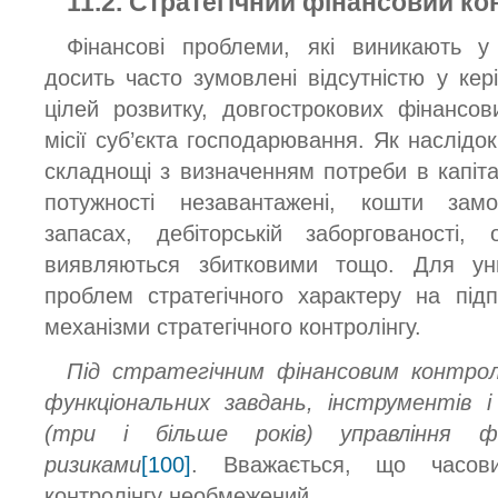
11.2. Стратегічний фінансовий ко
Фінансові проблеми, які виникають у 
досить часто зумовлені відсутністю у кері
цілей розвитку, довгострокових фінансо
місії суб’єкта господарювання. Як наслідок
складнощі з визначенням потреби в капіта
потужності незавантажені, кошти зам
запасах, дебіторській заборгованості, 
виявляються збитковими тощо. Для уник
проблем стратегічного характеру на під­
механізми стратегічного контролінгу.
Під стратегічним фінансовим контрол
функціональних завдань, інструментів 
(три і більше років) управління 
ризиками
[100]
. Вважається, що часовий
контролінгу необмежений.