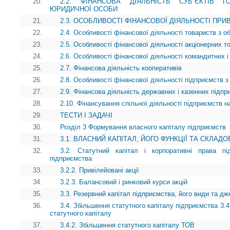
20.
2.2. ФІНАНСОВА ДІЯЛЬНІСТЬ СУБ’ЄКТІВ
ЮРИДИЧНОЇ ОСОБИ
21.
2.3. ОСОБЛИВОСТІ ФІНАНСОВОЇ ДІЯЛЬНОСТІ ПР
22.
2.4. Особливості фінансової діяльності товариств з 
23.
2.5. Особливості фінансової діяльності акціонерних т
24.
2.6. Особливості фінансової діяльності командитних і
25.
2.7. Фінансова діяльність кооперативів
26.
2.8. Особливості фінансової діяльності підприємств з
27.
2.9. Фінансова діяльність державних і казенних підпр
28.
2.10. Фінансування спільної діяльності підприємств на
29.
ТЕСТИ І ЗАДАЧІ
30.
Розділ 3 Формування власного капіталу підприємств
31.
3.1. ВЛАСНИЙ КАПІТАЛ, ЙОГО ФУНКЦІЇ ТА СКЛАДО
32.
3.2. Статутний капітал і корпоративні права пі
підприємства
33.
3.2.2. Привілейовані акції
34.
3.2.3. Балансовий і ринковий курси акцій
35.
3.3. Резервний капітал підприємства, його види та 
36.
3.4. Збільшення статутного капіталу підприємства 3.4
статутного капіталу
37.
3.4.2. Збільшення статутного капіталу ТОВ