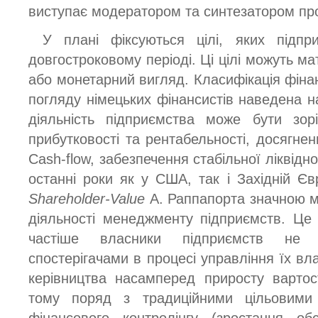
виступає модератором та синтезатором пр
У плані фіксуються цілі, яких підпр
довгостроковому періоді. Ці цілі можуть мат
або монетарний вигляд. Класифікація фіна
погляду німецьких фінансистів наведена на
діяльність підприємства може бути зор
прибутковості та рентабельності, досягнен
Cash-flow, забезпечення стабільної ліквідн
останні роки як у США, так і Західній Єв
Share­holder-Value
А. Раппапорта значною м
діяльності менеджменту підприємств. Це
частіше власники підприємств не 
спостерігачами в процесі управління їх вл
керівництва насамперед приросту вартос
тому поряд з традиційними цільовими о