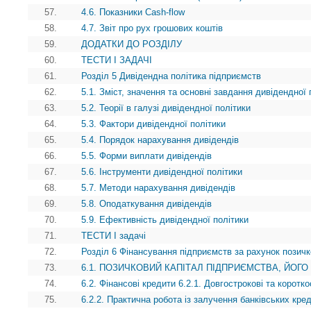
57.
4.6. Показники Cash-flow
58.
4.7. Звіт про рух грошових коштів
59.
ДОДАТКИ ДО РОЗДІЛУ
60.
ТЕСТИ І ЗАДАЧІ
61.
Розділ 5 Дивідендна політика підприємств
62.
5.1. Зміст, значення та основні завдання дивідендної 
63.
5.2. Теорії в галузі дивідендної політики
64.
5.3. Фактори дивідендної політики
65.
5.4. Порядок нарахування дивідендів
66.
5.5. Форми виплати дивідендів
67.
5.6. Інструменти дивідендної політики
68.
5.7. Методи нарахування дивідендів
69.
5.8. Оподаткування дивідендів
70.
5.9. Ефективність дивідендної політики
71.
ТЕСТИ І задачі
72.
Розділ 6 Фінансування підприємств за рахунок позичк
73.
6.1. ПОЗИЧКОВИЙ КАПІТАЛ ПІДПРИЄМСТВА, ЙОГО
74.
6.2. Фінансові кредити 6.2.1. Довгострокові та коротко
75.
6.2.2. Практична робота із залучення банківських кред