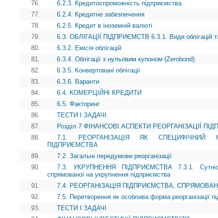
76.
6.2.3. Кредитоспроможність підприємства
77.
6.2.4. Кредитне забезпечення
78.
6.2.5. Кредит в іноземній валюті
79.
6.3. ОБЛІГАЦІЇ ПІДПРИЄМСТВ 6.3.1. Види облігацій т
80.
6.3.2. Емісія облігацій
81.
6.3.4. Облігації з нульовим купоном (Zerobond)
82.
6.3.5. Конвертовані облігації
83.
6.3.6. Варанти
84.
6.4. КОМЕРЦІЙНІ КРЕДИТИ
85.
6.5. Факторинг
86.
ТЕСТИ І ЗАДАЧІ
87.
Розділ 7 ФІНАНСОВІ АСПЕКТИ РЕОРГАНІЗАЦІЇ ПІ
88.
7.1. РЕОРГАНІЗАЦІЯ ЯК СПЕЦИФІЧНИЙ 
ПІДПРИЄМСТВА
89.
7.2. Загальні передумови реорганізації
90.
7.3. УКРУПНЕННЯ ПІДПРИЄМСТВА 7.3.1. Сутність
спрямованої на укрупнення підприємства
91.
7.4. РЕОРГАНІЗАЦІЯ ПІДПРИЄМСТВА, СПРЯМОВА
92.
7.5. Перетворення як особлива форма реорганізації п
93.
ТЕСТИ І ЗАДАЧІ