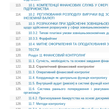
113.
10.1. КОМПЕТЕНЦІЇ ФІНАНСОВИХ СЛУЖБ У СФЕР
ПІДПРИЄМСТВА
114.
10.2. РЕГУЛЮВАННЯ РОЗПОДІЛУ ВИРУЧКИ ВІД З
ІНОЗЕМНІЙ ВАЛЮТІ
115.
10.3. РОЗРАХУНКИ ПРИ ЗДІЙСНЕННІ ЗОВНІШНЬОЕК
щодо здійснення розрахунків у сфері зовнішньоекономічн
116.
10.3.2. Типові платіжні умови зовнішньоекономічних до
117.
10.3.3. Форфейтинг
118.
10.4. МИТНЕ ОФОРМЛЕННЯ ТА ОПОДАТКУВАННЯ 
119.
ТЕСТИ
120.
Розділ 11 ФІНАНСОВИЙ КОНТРОЛІНГ
121.
11.1. Сутність, необхідність та основні завдання фіна
122.
11.2. Стратегічний фінансовий контролінг
123.
11.3. Оперативний фінансовий контролінг
124.
11.4. Координація як центральна функція контролінгу
125.
11.5. Внутрішній аудит (ревізія) в системі функцій кон
126.
11.6. Система раннього попередження і реагуванн
організація
127.
11.6.2. Прогнозування банкрутства на основі дискримі
128.
11.7. Методи контролінгу