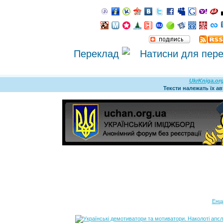
Переклад
UkrKniga.or
Тексти належать їх а
Енц