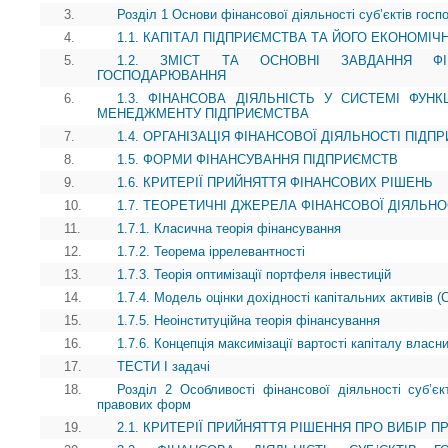
3.
Розділ 1 Основи фінансової діяльності суб’єктів гос
4.
1.1. КАПІТАЛ ПІДПРИЄМСТВА ТА ЙОГО ЕКОНОМІЧ
5.
1.2. ЗМІСТ ТА ОСНОВНІ ЗАВДАННЯ ФІН
ГОСПОДАРЮВАННЯ
6.
1.3. ФІНАНСОВА ДІЯЛЬНІСТЬ У СИСТЕМІ ФУН
МЕНЕДЖМЕНТУ ПІДПРИЄМСТВА
7.
1.4. ОРГАНІЗАЦІЯ ФІНАНСОВОЇ ДІЯЛЬНОСТІ ПІДП
8.
1.5. ФОРМИ ФІНАНСУВАННЯ ПІДПРИЄМСТВ
9.
1.6. КРИТЕРІЇ ПРИЙНЯТТЯ ФІНАНСОВИХ РІШЕНЬ
10.
1.7. ТЕОРЕТИЧНІ ДЖЕРЕЛА ФІНАНСОВОЇ ДІЯЛЬН
11.
1.7.1. Класична теорія фінансування
12.
1.7.2. Теорема іррелевантності
13.
1.7.3. Теорія оптимізації портфеля інвестицій
14.
1.7.4. Модель оцінки дохідності капітальних активів 
15.
1.7.5. Неоінституційна теорія фінансування
16.
1.7.6. Концепція максимізації вартості капіталу власни
17.
ТЕСТИ І задачі
18.
Розділ 2 Особливості фінансової діяльності суб’єкт
правових форм
19.
2.1. КРИТЕРІЇ ПРИЙНЯТТЯ РІШЕННЯ ПРО ВИБІР П