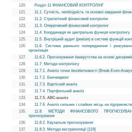
120.
Розділ 11 ФІНАНСОВИЙ КОНТРОЛІНГ
121.
11.1. Сутність, необхідність та основні завдання фіна
122.
11.2. Стратегічний фінансовий контролінг
123.
11.3. Оперативний фінансовий контролінг
124.
11.4. Координація як центральна функція контролінгу
125.
11.5. Внутрішній аудит (ревізія) в системі функцій кон
126.
11.6. Система раннього попередження і реагуванн
організація
127.
11.6.2. Прогнозування банкрутства на основі дискримі
128.
11.7. Методи контролінгу
129.
11.7.1. Аналіз точки беззбитковості (Break-Even-Analy
130.
11.7.2. Бенчмаркінг
131.
11.7.3. Вартісний аналіз
132.
11.7.4. Портфельний аналіз
133.
11.7.5. АВС-аналіз
134.
11.7.6. Аналіз сильних і слабких місць на підприємств
135.
11.8. МЕТОДИ ФІНАНСОВОГО ПРОГНОЗУВАННЯ 
прогнозування
136.
11.8.2. Каузальне прогнозування
137.
11.8.3. Методи екстраполяції [119]