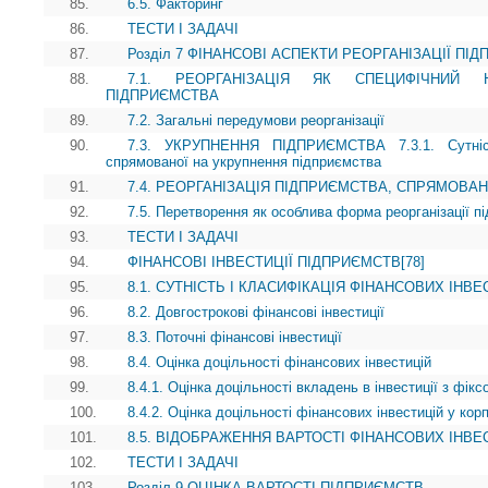
85.
6.5. Факторинг
86.
ТЕСТИ І ЗАДАЧІ
87.
Розділ 7 ФІНАНСОВІ АСПЕКТИ РЕОРГАНІЗАЦІЇ ПІ
88.
7.1. РЕОРГАНІЗАЦІЯ ЯК СПЕЦИФІЧНИЙ 
ПІДПРИЄМСТВА
89.
7.2. Загальні передумови реорганізації
90.
7.3. УКРУПНЕННЯ ПІДПРИЄМСТВА 7.3.1. Сутність
спрямованої на укрупнення підприємства
91.
7.4. РЕОРГАНІЗАЦІЯ ПІДПРИЄМСТВА, СПРЯМОВА
92.
7.5. Перетворення як особлива форма реорганізації п
93.
ТЕСТИ І ЗАДАЧІ
94.
ФІНАНСОВІ ІНВЕСТИЦІЇ ПІДПРИЄМСТВ[78]
95.
8.1. СУТНІСТЬ І КЛАСИФІКАЦІЯ ФІНАНСОВИХ ІНВ
96.
8.2. Довгострокові фінансові інвестиції
97.
8.3. Поточні фінансові інвестиції
98.
8.4. Оцінка доцільності фінансових інвестицій
99.
8.4.1. Оцінка доцільності вкладень в інвестиції з фік
100.
8.4.2. Оцінка доцільності фінансових інвестицій у кор
101.
8.5. ВІДОБРАЖЕННЯ ВАРТОСТІ ФІНАНСОВИХ ІНВЕС
102.
ТЕСТИ І ЗАДАЧІ
103.
Розділ 9 ОЦІНКА ВАРТОСТІ ПІДПРИЄМСТВ