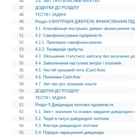
46.
3.6. ЗВІТ ПРО ВЛАСНИЙ КАПІТАЛ
47.
ДОДАТКИ ДО РОЗДІЛУ
48.
ТЕСТИ І ЗАДАЧІ
49.
Розділ 4 ВНУТРІШНІ ДЖЕРЕЛА ФІНАНСУВАННЯ П
50.
4.1. Класифікація внутрішніх джерел фінансування п
51.
4.2. Самофінансування підприємств
52.
4.2.1. Приховане самофінансування
53.
4.2.2. Тезаврація прибутку
54.
4.3. Збільшення статутного капіталу без залучення д
55.
4.4. Забезпечення наступних витрат i платежів
56.
4.5. Чистий грошовий потік (Cash-flow)
57.
4.6. Показники Cash-flow
58.
4.7. Звіт про рух грошових коштів
59.
ДОДАТКИ ДО РОЗДІЛУ
60.
ТЕСТИ І ЗАДАЧІ
61.
Розділ 5 Дивідендна політика підприємств
62.
5.1. Зміст, значення та основні завдання дивідендної 
63.
5.2. Теорії в галузі дивідендної політики
64.
5.3. Фактори дивідендної політики
65.
5.4. Порядок нарахування дивідендів