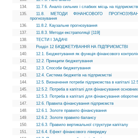
134.
11.7.6. Аналіз сильних і слабких місць на підприємств
135.
11.8. МЕТОДИ ФІНАНСОВОГО ПРОГНОЗУВАННЯ 
прогнозування
136.
11.8.2. Каузальне прогнозування
137.
11.8.3. Методи екстраполяції [119]
138.
ТЕСТИ І ЗАДАЧІ
139.
Розділ 12 БЮДЖЕТУВАННЯ НА ПІДПРИЄМСТВІ
140.
12.1. Бюджетування як функція фінансового контролі
141.
12.2. Принципи бюджетування
142.
12.3. Способи бюджетування
143.
12.4. Система бюджетів на підприємстві
144.
12.5. Визначення потреби підприємства в капіталі 12.5
145.
12.5.2. Потреба в капіталі для фінансування основних
146.
12.5.3. Потреба в капіталі для фінансування оборотни
147.
12.6. Правила фінансування підприємств
148.
12.6.1. Золоте правило фінансування
149.
12.6.2. Золоте правило балансу
150.
12.6.3. Правило вертикальної структури капіталу
151.
12.6.4. Ефект фінансового лівериджу