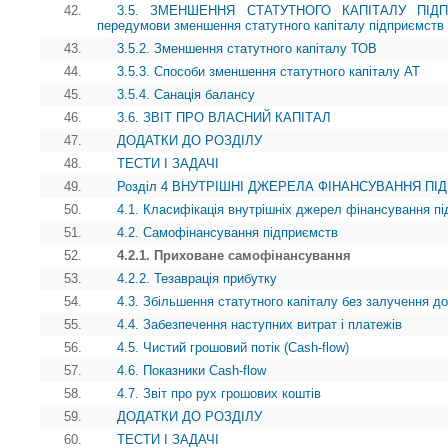
42.
3.5. ЗМЕНШЕННЯ СТАТУТНОГО КАПІТАЛУ ПІДПРИ
передумови зменшення статутного капіталу підприємств
43.
3.5.2. Зменшення статутного капіталу ТОВ
44.
3.5.3. Способи зменшення статутного капіталу АТ
45.
3.5.4. Санація балансу
46.
3.6. ЗВІТ ПРО ВЛАСНИЙ КАПІТАЛ
47.
ДОДАТКИ ДО РОЗДІЛУ
48.
ТЕСТИ І ЗАДАЧІ
49.
Розділ 4 ВНУТРІШНІ ДЖЕРЕЛА ФІНАНСУВАННЯ П
50.
4.1. Класифікація внутрішніх джерел фінансування п
51.
4.2. Самофінансування підприємств
52.
4.2.1. Приховане самофінансування
53.
4.2.2. Тезаврація прибутку
54.
4.3. Збільшення статутного капіталу без залучення д
55.
4.4. Забезпечення наступних витрат i платежів
56.
4.5. Чистий грошовий потік (Cash-flow)
57.
4.6. Показники Cash-flow
58.
4.7. Звіт про рух грошових коштів
59.
ДОДАТКИ ДО РОЗДІЛУ
60.
ТЕСТИ І ЗАДАЧІ