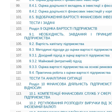
99.
8.4.1. Оцінка доцільності вкладень в інвестиції з фік
100.
8.4.2. Оцінка доцільності фінансових інвестицій у кор
101.
8.5. ВІДОБРАЖЕННЯ ВАРТОСТІ ФІНАНСОВИХ ІНВЕС
102.
ТЕСТИ І ЗАДАЧІ
103.
Розділ 9 ОЦІНКА ВАРТОСТІ ПІДПРИЄМСТВ
104.
9.1. НЕОБХІДНІСТЬ, ЗАВДАННЯ І ПРИНЦИ
ПІДПРИЄМСТВА
105.
9.2. Вартість капіталу підприємства
106.
9.3. Методичні підходи до оцінки вартості підприємст
107.
9.3.1. Дохідний підхід в оцінці вартості підприємства
108.
9.3.2. Майновий (витратний) підхід
109.
9.3.3. Оцінка вартості підприємства на основі ринково
110.
9.4. Практична робота з оцінки вартості підприємства
111.
ТЕСТИ ТА АНАЛІТИЧНІ СИТУАЦІЇ
112.
Розділ 10 ФІНАНСОВА ДІЯЛЬНІСТЬ ПІДПРИЄМ
ВІДНОСИН
113.
10.1. КОМПЕТЕНЦІЇ ФІНАНСОВИХ СЛУЖБ У СФЕР
ПІДПРИЄМСТВА
114.
10.2. РЕГУЛЮВАННЯ РОЗПОДІЛУ ВИРУЧКИ ВІД З
ІНОЗЕМНІЙ ВАЛЮТІ