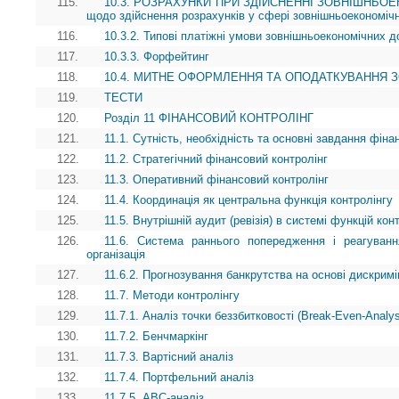
115.
10.3. РОЗРАХУНКИ ПРИ ЗДІЙСНЕННІ ЗОВНІШНЬОЕК
щодо здійснення розрахунків у сфері зовнішньоекономічн
116.
10.3.2. Типові платіжні умови зовнішньоекономічних до
117.
10.3.3. Форфейтинг
118.
10.4. МИТНЕ ОФОРМЛЕННЯ ТА ОПОДАТКУВАННЯ 
119.
ТЕСТИ
120.
Розділ 11 ФІНАНСОВИЙ КОНТРОЛІНГ
121.
11.1. Сутність, необхідність та основні завдання фіна
122.
11.2. Стратегічний фінансовий контролінг
123.
11.3. Оперативний фінансовий контролінг
124.
11.4. Координація як центральна функція контролінгу
125.
11.5. Внутрішній аудит (ревізія) в системі функцій кон
126.
11.6. Система раннього попередження і реагуванн
організація
127.
11.6.2. Прогнозування банкрутства на основі дискримі
128.
11.7. Методи контролінгу
129.
11.7.1. Аналіз точки беззбитковості (Break-Even-Analy
130.
11.7.2. Бенчмаркінг
131.
11.7.3. Вартісний аналіз
132.
11.7.4. Портфельний аналіз
133.
11.7.5. АВС-аналіз