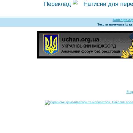
Переклад
UkrKniga.or
Тексти належать їх а
Енц