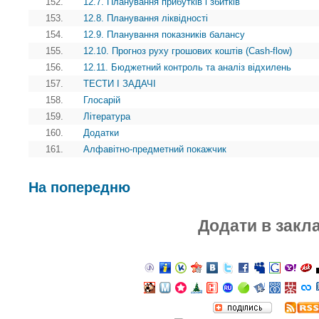
152.
12.7. Планування прибутків і збитків
153.
12.8. Планування ліквідності
154.
12.9. Планування показників балансу
155.
12.10. Прогноз руху грошових коштів (Cash-flow)
156.
12.11. Бюджетний контроль та аналіз відхилень
157.
ТЕСТИ І ЗАДАЧІ
158.
Глосарій
159.
Література
160.
Додатки
161.
Алфавітно-предметний покажчик
На попередню
Додати в закл