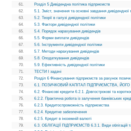
61.
Розділ 5 Дивідендна політика підприємств
62.
5.1. Зміст, значення та основні завдання дивідендної 
63.
5.2. Теорії в галузі дивідендної політики
64.
5.3. Фактори дивідендної політики
65.
5.4. Порядок нарахування дивідендів
66.
5.5. Форми виплати дивідендів
67.
5.6. Інструменти дивідендної політики
68.
5.7. Методи нарахування дивідендів
69.
5.8. Оподаткування дивідендів
70.
5.9. Ефективність дивідендної політики
71.
ТЕСТИ І задачі
72.
Розділ 6 Фінансування підприємств за рахунок позичк
73.
6.1. ПОЗИЧКОВИЙ КАПІТАЛ ПІДПРИЄМСТВА, ЙОГО
74.
6.2. Фінансові кредити 6.2.1. Довгострокові та коротко
75.
6.2.2. Практична робота із залучення банківських кред
76.
6.2.3. Кредитоспроможність підприємства
77.
6.2.4. Кредитне забезпечення
78.
6.2.5. Кредит в іноземній валюті
79.
6.3. ОБЛІГАЦІЇ ПІДПРИЄМСТВ 6.3.1. Види облігацій т