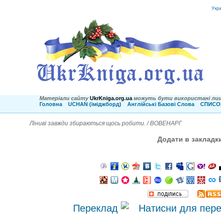
Укр
Матеріали сайту
UkrKniga.org.ua
можуть бути використані лиш
Головна
UCHAN (іміджборд)
Англійські Базові Слова
СПИСОК
Ліниві завжди збираються щось робити. / ВОВЕНАРГ
Додати в закладк
Переклад