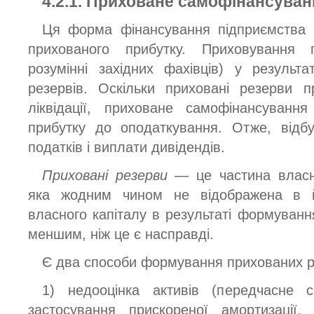
4.2.1. Приховане самофінансуван
Ця форма фінансування підприємства 
прихованого прибутку. Приховування 
розумінні західних фахівців) у результ
резервів. Оскільки приховані резерви 
ліквідації, приховане самофінансуванн
прибутку до оподаткування. Отже, відбу
податків і виплати дивідендів.
Приховані резерви
— це частина власно
яка жодним чином не відображена в й
власного капіталу в результаті формуванн
меншим, ніж це є насправді.
Є два способи формування прихованих ре
1) недооцінка активів (передчасне с
застосування прискореної амортизації, 