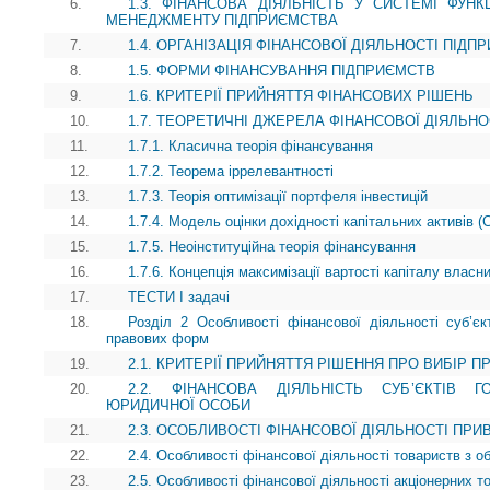
6.
1.3. ФІНАНСОВА ДІЯЛЬНІСТЬ У СИСТЕМІ ФУН
МЕНЕДЖМЕНТУ ПІДПРИЄМСТВА
7.
1.4. ОРГАНІЗАЦІЯ ФІНАНСОВОЇ ДІЯЛЬНОСТІ ПІДП
8.
1.5. ФОРМИ ФІНАНСУВАННЯ ПІДПРИЄМСТВ
9.
1.6. КРИТЕРІЇ ПРИЙНЯТТЯ ФІНАНСОВИХ РІШЕНЬ
10.
1.7. ТЕОРЕТИЧНІ ДЖЕРЕЛА ФІНАНСОВОЇ ДІЯЛЬН
11.
1.7.1. Класична теорія фінансування
12.
1.7.2. Теорема іррелевантності
13.
1.7.3. Теорія оптимізації портфеля інвестицій
14.
1.7.4. Модель оцінки дохідності капітальних активів 
15.
1.7.5. Неоінституційна теорія фінансування
16.
1.7.6. Концепція максимізації вартості капіталу власни
17.
ТЕСТИ І задачі
18.
Розділ 2 Особливості фінансової діяльності суб’єкт
правових форм
19.
2.1. КРИТЕРІЇ ПРИЙНЯТТЯ РІШЕННЯ ПРО ВИБІР П
20.
2.2. ФІНАНСОВА ДІЯЛЬНІСТЬ СУБ’ЄКТІВ
ЮРИДИЧНОЇ ОСОБИ
21.
2.3. ОСОБЛИВОСТІ ФІНАНСОВОЇ ДІЯЛЬНОСТІ ПР
22.
2.4. Особливості фінансової діяльності товариств з 
23.
2.5. Особливості фінансової діяльності акціонерних т