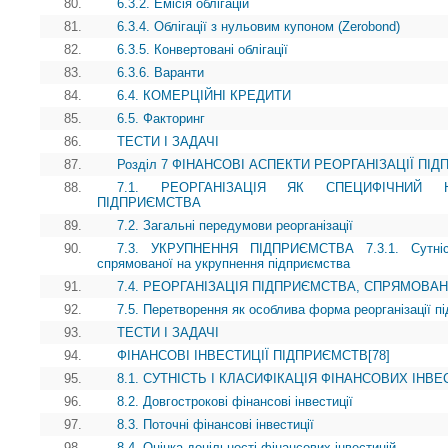
80.
6.3.2. Емісія облігацій
81.
6.3.4. Облігації з нульовим купоном (Zerobond)
82.
6.3.5. Конвертовані облігації
83.
6.3.6. Варанти
84.
6.4. КОМЕРЦІЙНІ КРЕДИТИ
85.
6.5. Факторинг
86.
ТЕСТИ І ЗАДАЧІ
87.
Розділ 7 ФІНАНСОВІ АСПЕКТИ РЕОРГАНІЗАЦІЇ ПІ
88.
7.1. РЕОРГАНІЗАЦІЯ ЯК СПЕЦИФІЧНИЙ 
ПІДПРИЄМСТВА
89.
7.2. Загальні передумови реорганізації
90.
7.3. УКРУПНЕННЯ ПІДПРИЄМСТВА 7.3.1. Сутність
спрямованої на укрупнення підприємства
91.
7.4. РЕОРГАНІЗАЦІЯ ПІДПРИЄМСТВА, СПРЯМОВА
92.
7.5. Перетворення як особлива форма реорганізації п
93.
ТЕСТИ І ЗАДАЧІ
94.
ФІНАНСОВІ ІНВЕСТИЦІЇ ПІДПРИЄМСТВ[78]
95.
8.1. СУТНІСТЬ І КЛАСИФІКАЦІЯ ФІНАНСОВИХ ІНВ
96.
8.2. Довгострокові фінансові інвестиції
97.
8.3. Поточні фінансові інвестиції
98.
8.4. Оцінка доцільності фінансових інвестицій