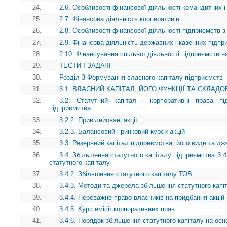
24.
2.6. Особливості фінансової діяльності командитних і
25.
2.7. Фінансова діяльність кооперативів
26.
2.8. Особливості фінансової діяльності підприємств з
27.
2.9. Фінансова діяльність державних і казенних підпр
28.
2.10. Фінансування спільної діяльності підприємств на
29.
ТЕСТИ І ЗАДАЧІ
30.
Розділ 3 Формування власного капіталу підприємств
31.
3.1. ВЛАСНИЙ КАПІТАЛ, ЙОГО ФУНКЦІЇ ТА СКЛАДО
32.
3.2. Статутний капітал і корпоративні права пі
підприємства
33.
3.2.2. Привілейовані акції
34.
3.2.3. Балансовий і ринковий курси акцій
35.
3.3. Резервний капітал підприємства, його види та 
36.
3.4. Збільшення статутного капіталу підприємства 3.4
статутного капіталу
37.
3.4.2. Збільшення статутного капіталу ТОВ
38.
3.4.3. Методи та джерела збільшення статутного капі
39.
3.4.4. Переважне право власників на придбання акцій 
40.
3.4.5. Курс емісії корпоративних прав
41.
3.4.6. Порядок збільшення статутного капіталу на осн