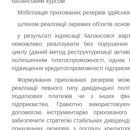
балансовим курсом.
Мобілізація прихованих резервів здійсню
шляхом реалізації окремих об’єктів основ
у результаті індексації балансової варт
неможливо реалізувати без порушення
циклу (даний метод реструктуризації актив
поліпшенням платоспроможності, однак 
підвищення кредитоспроможності підприємс
Формування прихованих резервів мож
реалізації певного типу дивідендної пол
податкових платежів чи з інших фіна
підприємства. Грамотно використовую
допомогою інструментарію прихованог
забезпечити стратегію стабільних дивіденді
прихованих резервів з погляду кредитор