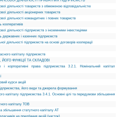
ІНАНСОВОЇ ДІЯЛЬНОСТІ ПРИВАТНИХ ПІДПРИЄМСТВ
ової діяльності товариств з обмеженою відповідальністю
ової діяльності акціонерних товариств
ової діяльності командитних і повних товариств
ть кооперативів
ової діяльності підприємств з іноземними інвестиціями
ть державних і казенних підприємств
ьної діяльності підприємств на основі договорів кооперації
асного капіталу підприємств
, ЙОГО ФУНКЦІЇ ТА СКЛАДОВІ
ал і корпоративні права підприємства 3.2.1. Номінальний капітал
ї
овий курси акцій
 підприємства, його види та джерела формування
ого капіталу підприємства 3.4.1. Основні цілі та передумови збільшення
тного капіталу ТОВ
а збільшення статутного капіталу АТ
власників на придбання акцій (часток)