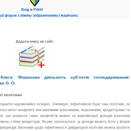
Вхід в УЧАН
ий форум з обміну зображеннями і жартами.
Додати книгу на сайт:
нига: Фінансова діяльність суб’єктів господарювання:
ко О. О.
ої політики
 оцінити надзвичайно складно. Очевидно, ефективною буде така політики, за
ципал-агент-конфлікту між окремими власниками, власниками, кредиторами та
о, що уникнути таких конфліктів можна за максимізації доходів власників
межень з боку кредиторів. Як уже зазначалося, ці доходи можуть бути у формі
 дивідендів. Висновки щодо ефективності дивідендної політики можна зробити