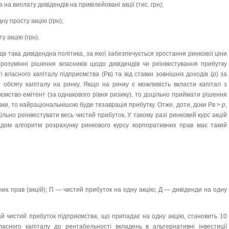
на виплату дивідендів на привілейовані акції (тис. грн);
ну просту акцію (грн);
у акцію (грн).
е така дивідендна політика, за якої забезпечується зростання ринкової ціни
розумінні рішення власників щодо дивідендів чи реінвестування прибутку
 власного капіталу підприємства (Рв) та від ставки зовнішніх доходів (
p
) за
 обсягу капіталу на ринку. Якщо на ринку є можливість вкласти капітал з
ємство-емітент (за однакового рівня ризику), то доцільно приймати рішення
ки, то найраціональнішою буде тезаврація прибутку. Отже, доти, доки Рв >
p
,
ільно реінвестувати весь чистий прибуток. У такому разі ринковий курс акцій
одом алгоритм розрахунку ринкового курсу корпоративних прав має такий
их прав (акцій); П — чистий прибуток на одну акцію; Д — дивіденди на одну
й чистий прибуток підприємства, що припадає на одну акцію, становить 10
асного капіталу до рентабельності вкладень в альтернативні інвестиції