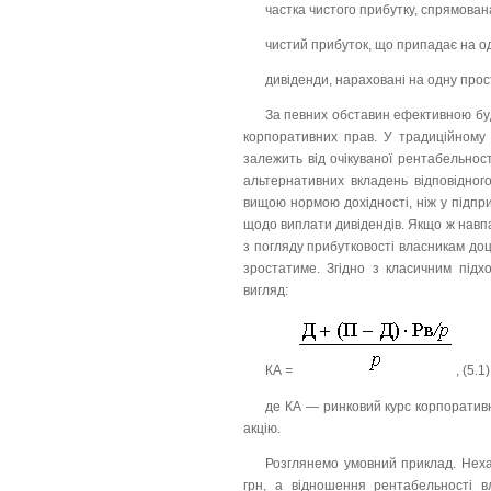
частка чистого прибутку, спрямована 
чистий прибуток, що припадає на од
дивіденди, нараховані на одну прост
За певних обставин ефективною буд
корпоративних прав. У традиційному 
залежить від очікуваної рентабельності
альтернативних вкладень відповідного
вищою нормою дохідності, ніж у підпри
щодо виплати дивідендів. Якщо ж навпа
з погляду прибутковості власникам доц
зростатиме. Згідно з класичним підх
вигляд:
КА
=
,
(5.1)
де КА — ринковий курс корпоративн
акцію.
Розглянемо умовний приклад. Неха
грн, а відношення рентабельності вл