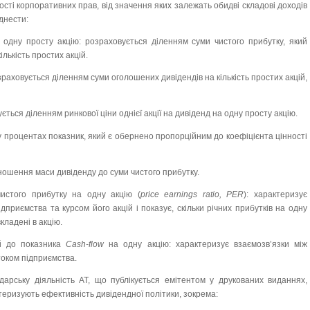
ості корпоративних прав, від значення яких залежать обидві складові доходів
іднести:
одну просту акцію: розраховується діленням суми чистого прибутку, який
лькість простих акцій.
зраховується діленням суми оголошених дивідендів на кількість простих акцій,
ується діленням ринкової ціни однієї акції на дивіденд на одну просту акцію.
у процентах показник, який є обернено пропорційним до коефіцієнта цінності
ношення маси дивіденду до суми чистого прибутку.
истого прибутку на одну акцію (
price earnings ratio, PER
): характеризує
дприємства та курсом його акцій і показує, скільки річних прибутків на одну
кладені в акцію.
ій до показника
Cash-flow
на одну акцію: характеризує взаємозв’язки між
током підприємства.
дарську діяльність АТ, що публікується емітентом у друкованих виданнях,
теризують ефективність дивідендної політики, зокрема: