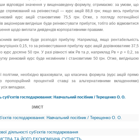
вши відповідні значення у вищенаведену формулу, отри­маємо: за умови, що
де спрямований на реінвестиції — курс акцій 88,8 грн; якщо весь прибуток
нковий курс акцій становитиме 75,5 грн. Отже, з погляду потенційної
в акціонерам вигідніше буде реінвестувати прибуток, тобто або відмовитися
рішення щодо виплати дивідендів корпоративними правами.
асників вигідним буде розподіл прибутку. Наприклад, якщо рентабельність
внутрішніх 0,15, то за реінвестування прибутку курс акцій дорівнюватиме 37,5
 курс досягне 50 грн. У разі рівності між Рв та
p
, наприклад Рв =
p
= 0,2, за
утку ринковий курс буде незмінним і становитиме 50 грн. Отже, вигіднішою
ї політики, необхідно враховувати, що класична формула (курс акцій прямо
о пропорційний процентній ставці за альтернативними вкладеннями)
 усіх випадках.
ь суб’єктів господарювання: Навчальний посібник / Терещенко О. О.
ЗМІСТ
б’єктів господарювання: Навчальний посібник / Терещенко О. О.
вої діяльності суб’єктів господарювання
ЄМСТВА ТА ЙОГО ЕКОНОМІЧНА СУТНІСТЬ