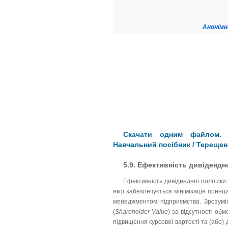
Анонімн
Скачати одним файлом. К
Навчальний посібник / Терещен
5.9. Ефективність дивідендн
Ефективність дивідендної політики
якої забезпечується мінімізація прин
менеджментом підприємства. Зрозуміл
(
Shareholder Value
) за відсутності об
підвищення курсової вартості та (або)