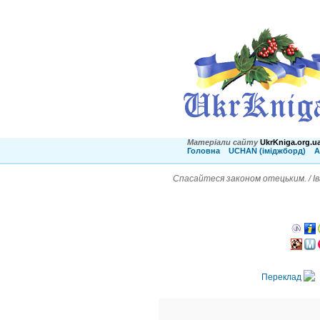
Матеріали сайту
UkrKniga.org.u
Головна
UCHAN (іміджборд)
А
Спасайтеся законом отецьким. / І
Переклад