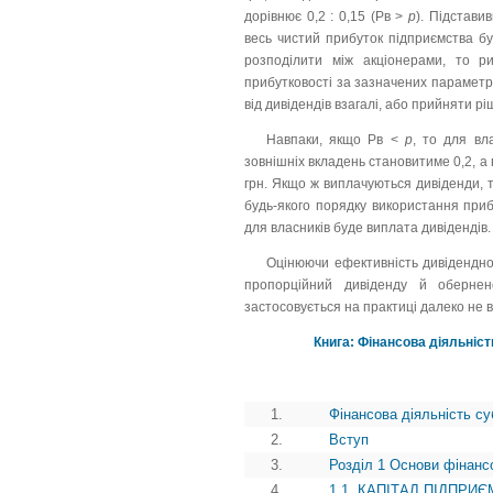
дорівнює 0,2 : 0,15 (Рв >
p
). Підстави
весь чистий прибуток підприємства бу
розподілити між акціонерами, то ри
прибутковості за зазначених параметрі
від дивідендів взагалі, або прийняти 
Навпаки, якщо Рв <
p
, то для вл
зовнішніх вкладень становитиме 0,2, а 
грн. Якщо ж виплачуються дивіденди, то
будь-якого порядку використання приб
для власників буде виплата дивідендів.
Оцінюючи ефективність дивідендно
пропорційний дивіденду й обернен
застосовується на практиці далеко не в
Книга: Фінансова діяльніст
1.
Фінансова діяльність су
2.
Вступ
3.
Розділ 1 Основи фінансо
4.
1.1. КАПІТАЛ ПІДПРИ