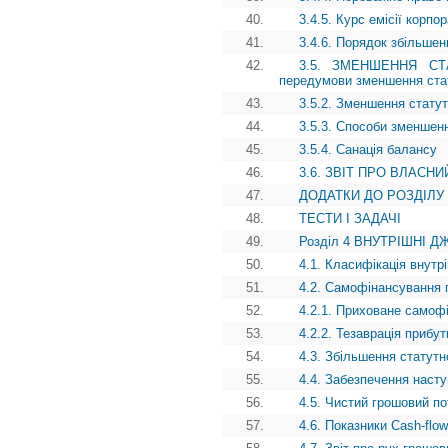
40.
3.4.5. Курс емісії корпо
41.
3.4.6. Порядок збільшен
42.
3.5. ЗМЕНШЕННЯ СТА
передумови зменшення стат
43.
3.5.2. Зменшення стату
44.
3.5.3. Способи зменшенн
45.
3.5.4. Санація балансу
46.
3.6. ЗВІТ ПРО ВЛАСНИ
47.
ДОДАТКИ ДО РОЗДІЛУ
48.
ТЕСТИ І ЗАДАЧІ
49.
Розділ 4 ВНУТРІШНІ
50.
4.1. Класифікація внут
51.
4.2. Самофінансування 
52.
4.2.1. Приховане самоф
53.
4.2.2. Тезаврація прибут
54.
4.3. Збільшення статутн
55.
4.4. Забезпечення насту
56.
4.5. Чистий грошовий пот
57.
4.6. Показники Cash-flow