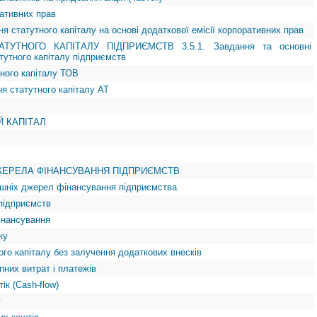
ративних прав
ня статутного капіталу на основі додаткової емісії корпоративних прав
ТУТНОГО КАПІТАЛУ ПІДПРИЄМСТВ 3.5.1. Завдання та основні
утного капіталу підприємств
тного капіталу ТОВ
я статутного капіталу АТ
Й КАПІТАЛ
 ДЖЕРЕЛА ФІНАНСУВАННЯ ПІДПРИЄМСТВ
рішніх джерел фінансування підприємства
підприємств
інансування
ку
ого капіталу без залучення додаткових внесків
пних витрат i платежів
ік (Cash-flow)