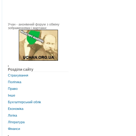
Учан - анонімний форум з обміну
зображеннями і жартами:
Розділи сайту
Страхування
Політика
Право
Інше
Бухгалтерський облік
Економіка
Логіка
Література
Фінанси