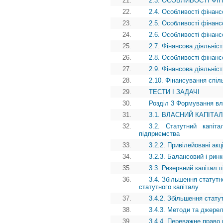
21.
2.3. ОСОБЛИВОСТІ Ф
22.
2.4. Особливості фінанс
23.
2.5. Особливості фінанс
24.
2.6. Особливості фінанс
25.
2.7. Фінансова діяльніс
26.
2.8. Особливості фінанс
27.
2.9. Фінансова діяльніс
28.
2.10. Фінансування спіл
29.
ТЕСТИ І ЗАДАЧІ
30.
Розділ 3 Формування вл
31.
3.1. ВЛАСНИЙ КАПІТАЛ
32.
3.2. Статутний капіт
підприємства
33.
3.2.2. Привілейовані акці
34.
3.2.3. Балансовий і ринк
35.
3.3. Резервний капітал
36.
3.4. Збільшення статутн
статутного капіталу
37.
3.4.2. Збільшення стату
38.
3.4.3. Методи та джерел
39.
3.4.4. Переважне право 