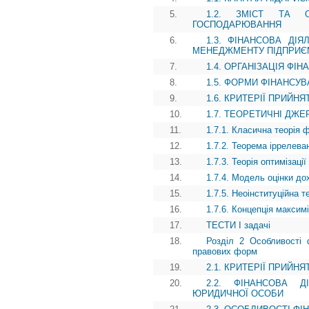
5.
1.2. ЗМІСТ ТА О
ГОСПОДАРЮВАННЯ
6.
1.3. ФІНАНСОВА ДІ
МЕНЕДЖМЕНТУ ПІДПРИЄ
7.
1.4. ОРГАНІЗАЦІЯ ФІ
8.
1.5. ФОРМИ ФІНАНСУ
9.
1.6. КРИТЕРІЇ ПРИЙН
10.
1.7. ТЕОРЕТИЧНІ ДЖ
11.
1.7.1. Класична теорія 
12.
1.7.2. Теорема іррелева
13.
1.7.3. Теорія оптимізаці
14.
1.7.4. Модель оцінки до
15.
1.7.5. Неоінституційна 
16.
1.7.6. Концепція максимі
17.
ТЕСТИ І задачі
18.
Розділ 2 Особливості ф
правових форм
19.
2.1. КРИТЕРІЇ ПРИЙН
20.
2.2. ФІНАНСОВА Д
ЮРИДИЧНОЇ ОСОБИ