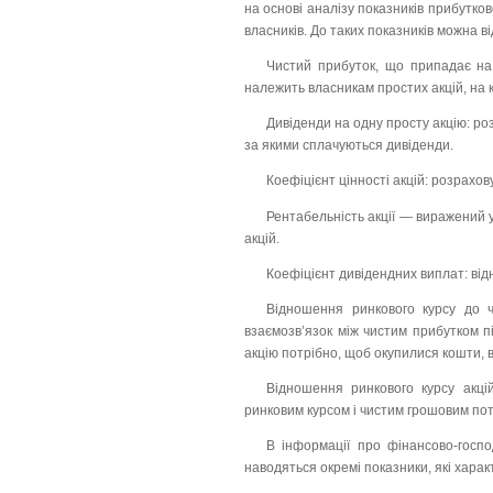
на основі аналізу показників прибутков
власників. До таких показників можна в
Чистий прибуток, що припадає на 
належить власникам простих акцій, на кі
Дивіденди на одну просту акцію: ро
за якими сплачуються дивіденди.
Коефіцієнт цінності акцій: розрахов
Рентабельність акції — виражений 
акцій.
Коефіцієнт дивідендних виплат: від
Відношення ринкового курсу до ч
взаємозв’язок між чистим прибутком пі
акцію потрібно, щоб окупилися кошти, в
Відношення ринкового курсу акц
ринковим курсом і чистим грошовим по
В інформації про фінансово-госпо
наводяться окремі показники, які харак