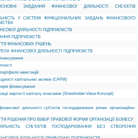
СНОВНІ ЗАВДАННЯ ФІНАНСОВОЇ ДІЯЛЬНОСТІ СУБ’ЄКТІВ
ЯЛЬНІСТЬ У СИСТЕМІ ФУНКЦІОНАЛЬНИХ ЗАВДАНЬ ФІНАНСОВОГО
МСТВА
НАНСОВОЇ ДІЯЛЬНОСТІ ПІДПРИЄМСТВ
ВАННЯ ПІДПРИЄМСТВ
ЯТТЯ ФІНАНСОВИХ РІШЕНЬ
ЕРЕЛА ФІНАНСОВОЇ ДІЯЛЬНОСТІ ПІДПРИЄМСТВ
фінансування
нтності
ї портфеля інвестицій
хідності капітальних активів (САРМ)
теорія фінансування
зації вартості капіталу власників (Shareholder-Value-Konzept)
інансової діяльності суб’єктів господарювання різних організаційно-
ЯТТЯ РІШЕННЯ ПРО ВИБІР ПРАВОВОЇ ФОРМИ ОРГАНІЗАЦІЇ БІЗНЕСУ
ІЯЛЬНІСТЬ СУБ’ЄКТІВ ГОСПОДАРЮВАННЯ БЕЗ СТВОРЕННЯ