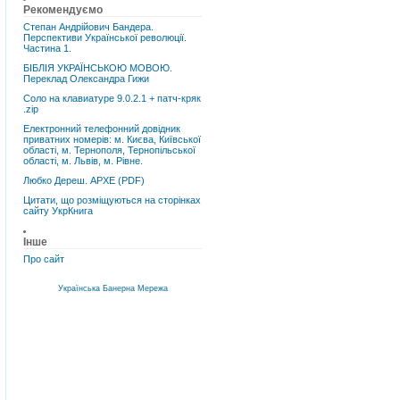
Рекомендуємо
Степан Андрійович Бандера.
Перспективи Української революції.
Частина 1.
БІБЛІЯ УКРАЇНСЬКОЮ МОВОЮ.
Переклад Олександра Гижи
Соло на клавиатуре 9.0.2.1 + патч-кряк
.zip
Електронний телефонний довідник
приватних номерів: м. Києва, Київської
області, м. Тернополя, Тернопільської
області, м. Львів, м. Рівне.
Любко Дереш. АРХЕ (PDF)
Цитати, що розміщуються на сторінках
сайту УкрКнига
Інше
Про сайт
Українська Банерна Мережа