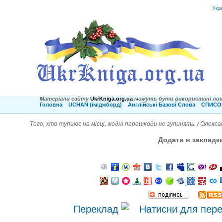
Укр
Матеріали сайту
UkrKniga.org.ua
можуть бути використані лиш
Головна
UCHAN (іміджборд)
Англійські Базові Слова
СПИСОК
Того, хто тупцює на місці, жодні перешкоди не зупинять. / Олекс
Додати в закладк
Переклад