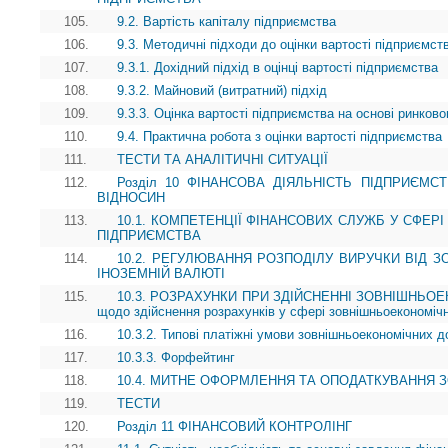
105.
9.2. Вартість капіталу підприємства
106.
9.3. Методичні підходи до оцінки вартості підприємст
107.
9.3.1. Дохідний підхід в оцінці вартості підприємства
108.
9.3.2. Майновий (витратний) підхід
109.
9.3.3. Оцінка вартості підприємства на основі ринково
110.
9.4. Практична робота з оцінки вартості підприємства
111.
ТЕСТИ ТА АНАЛІТИЧНІ СИТУАЦІЇ
112.
Розділ 10 ФІНАНСОВА ДІЯЛЬНІСТЬ ПІДПРИЄМ
ВІДНОСИН
113.
10.1. КОМПЕТЕНЦІЇ ФІНАНСОВИХ СЛУЖБ У СФЕР
ПІДПРИЄМСТВА
114.
10.2. РЕГУЛЮВАННЯ РОЗПОДІЛУ ВИРУЧКИ ВІД З
ІНОЗЕМНІЙ ВАЛЮТІ
115.
10.3. РОЗРАХУНКИ ПРИ ЗДІЙСНЕННІ ЗОВНІШНЬОЕК
щодо здійснення розрахунків у сфері зовнішньоекономічн
116.
10.3.2. Типові платіжні умови зовнішньоекономічних до
117.
10.3.3. Форфейтинг
118.
10.4. МИТНЕ ОФОРМЛЕННЯ ТА ОПОДАТКУВАННЯ 
119.
ТЕСТИ
120.
Розділ 11 ФІНАНСОВИЙ КОНТРОЛІНГ