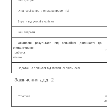
Фінансові витрати (сплата процентів)
Втрати від участі в капіталі
Інші витрати
Фінансові результати від звичайної діяльності до
оподаткування:
1
прибуток
збиток
Податок на прибуток від звичайної діяльності
Закінчення дод. 2
Стаття
з
п