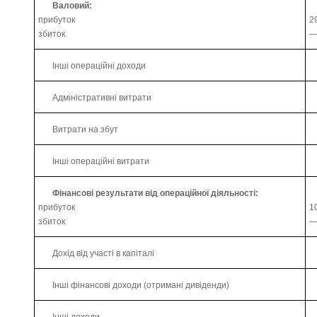
Валовий:
прибуток
2
збиток
Інші операційні доходи
Адміністративні витрати
Витрати на збут
Інші операційні витрати
Фінансові результати від операційної діяльності:
прибуток
1
збиток
Дохід від участі в капіталі
Інші фінансові доходи (отримані дивіденди)
Інші доходи