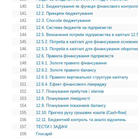
140.
12.1. Бюджетування як функція фінансового контролі
141.
12.2. Принципи бюджетування
142.
12.3. Способи бюджетування
143.
12.4. Система бюджетів на підприємстві
144.
12.5. Визначення потреби підприємства в капіталі 12.5
145.
12.5.2. Потреба в капіталі для фінансування основних
146.
12.5.3. Потреба в капіталі для фінансування оборотни
147.
12.6. Правила фінансування підприємств
148.
12.6.1. Золоте правило фінансування
149.
12.6.2. Золоте правило балансу
150.
12.6.3. Правило вертикальної структури капіталу
151.
12.6.4. Ефект фінансового лівериджу
152.
12.7. Планування прибутків і збитків
153.
12.8. Планування ліквідності
154.
12.9. Планування показників балансу
155.
12.10. Прогноз руху грошових коштів (Cash-flow)
156.
12.11. Бюджетний контроль та аналіз відхилень
157.
ТЕСТИ І ЗАДАЧІ
158.
Глосарій