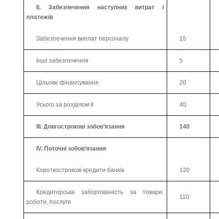
ІІ. Забезпечення наступних витрат і
платежів
Забезпечення виплат персоналу
15
Інші забезпечення
5
Цільове фінансування
20
Усього за розділом ІІ
40
ІІІ. Довгострокові зобов’язання
140
ІV. Поточні зобов’язання
Короткострокові кредити банків
120
Кредиторська заборгованість за товари,
110
роботи, послуги