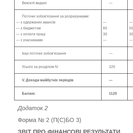
Векселі видані
—
Поточні зобов’язання за розрахунками:
— з одержаних авансів
—
—
— з бюджетом
60
5
— з оплати праці
30
3
— з учасниками
—
—
Інші поточні зобов’язання
—
Усього за розділом IV
320
V. Доходи майбутніх періодів
—
Баланс
1120
Додаток 2
Форма № 2 (П(С)БО 3)
ЗВІТ ПРО ФІНАНСОВІ РЕЗУЛЬТАТИ