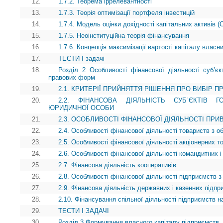
12.
1.7.2. Теорема іррелевантності
13.
1.7.3. Теорія оптимізації портфеля інвестицій
14.
1.7.4. Модель оцінки дохідності капітальних активів 
15.
1.7.5. Неоінституційна теорія фінансування
16.
1.7.6. Концепція максимізації вартості капіталу власни
17.
ТЕСТИ І задачі
18.
Розділ 2 Особливості фінансової діяльності суб’єкт
правових форм
19.
2.1. КРИТЕРІЇ ПРИЙНЯТТЯ РІШЕННЯ ПРО ВИБІР П
20.
2.2. ФІНАНСОВА ДІЯЛЬНІСТЬ СУБ’ЄКТІВ
ЮРИДИЧНОЇ ОСОБИ
21.
2.3. ОСОБЛИВОСТІ ФІНАНСОВОЇ ДІЯЛЬНОСТІ ПР
22.
2.4. Особливості фінансової діяльності товариств з 
23.
2.5. Особливості фінансової діяльності акціонерних т
24.
2.6. Особливості фінансової діяльності командитних і
25.
2.7. Фінансова діяльність кооперативів
26.
2.8. Особливості фінансової діяльності підприємств з
27.
2.9. Фінансова діяльність державних і казенних підпр
28.
2.10. Фінансування спільної діяльності підприємств на
29.
ТЕСТИ І ЗАДАЧІ
30.
Розділ 3 Формування власного капіталу підприємств