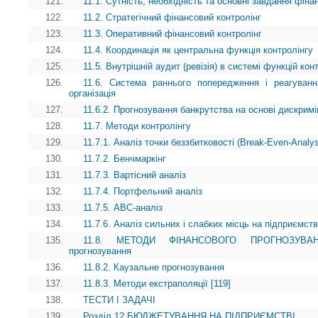
121.
11.1. Сутність, необхідність та основні завдання фіна
122.
11.2. Стратегічний фінансовий контролінг
123.
11.3. Оперативний фінансовий контролінг
124.
11.4. Координація як центральна функція контролінгу
125.
11.5. Внутрішній аудит (ревізія) в системі функцій кон
126.
11.6. Система раннього попередження і реагуванн
організація
127.
11.6.2. Прогнозування банкрутства на основі дискримі
128.
11.7. Методи контролінгу
129.
11.7.1. Аналіз точки беззбитковості (Break-Even-Analy
130.
11.7.2. Бенчмаркінг
131.
11.7.3. Вартісний аналіз
132.
11.7.4. Портфельний аналіз
133.
11.7.5. АВС-аналіз
134.
11.7.6. Аналіз сильних і слабких місць на підприємств
135.
11.8. МЕТОДИ ФІНАНСОВОГО ПРОГНОЗУВАННЯ 
прогнозування
136.
11.8.2. Каузальне прогнозування
137.
11.8.3. Методи екстраполяції [119]
138.
ТЕСТИ І ЗАДАЧІ
139.
Розділ 12 БЮДЖЕТУВАННЯ НА ПІДПРИЄМСТВІ