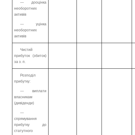
— дооцінка
необоротних
активів
— уцінка
необоротних
активів
Чистий
прибуток (збиток)
за з. п.
Розподіл
прибутку:
— виплати
власникам
(дивіденди)
—
спрямування
прибутку до
статутного