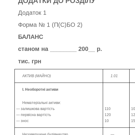
ДОДАТКИ ДО РОЗДІЛУ
Додаток 1
Форма № 1 (П(С)БО 2)
БАЛАНС
станом на ________ 200__ р.
тис. грн
АКТИВ (МАЙНО)
1.01
І. Необоротні активи
Нематеріальні активи:
— залишкова вартість
110
1
— первісна вартість
120
1
— знос
10
1
Незавершене будівництво
—