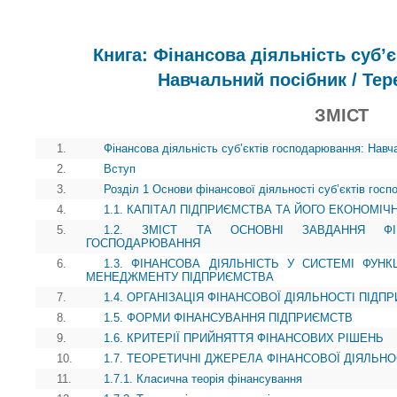
Книга: Фінансова діяльність суб’
Навчальний посібник / Тер
ЗМІСТ
1.
Фінансова діяльність суб’єктів господарювання: Навч
2.
Вступ
3.
Розділ 1 Основи фінансової діяльності суб’єктів гос
4.
1.1. КАПІТАЛ ПІДПРИЄМСТВА ТА ЙОГО ЕКОНОМІЧ
5.
1.2. ЗМІСТ ТА ОСНОВНІ ЗАВДАННЯ ФІН
ГОСПОДАРЮВАННЯ
6.
1.3. ФІНАНСОВА ДІЯЛЬНІСТЬ У СИСТЕМІ ФУН
МЕНЕДЖМЕНТУ ПІДПРИЄМСТВА
7.
1.4. ОРГАНІЗАЦІЯ ФІНАНСОВОЇ ДІЯЛЬНОСТІ ПІДП
8.
1.5. ФОРМИ ФІНАНСУВАННЯ ПІДПРИЄМСТВ
9.
1.6. КРИТЕРІЇ ПРИЙНЯТТЯ ФІНАНСОВИХ РІШЕНЬ
10.
1.7. ТЕОРЕТИЧНІ ДЖЕРЕЛА ФІНАНСОВОЇ ДІЯЛЬН
11.
1.7.1. Класична теорія фінансування