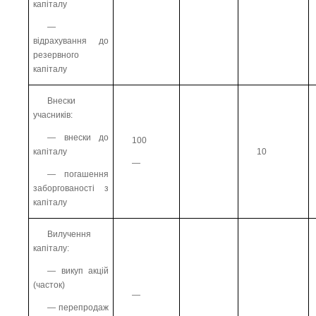
капіталу
—
відрахування до
резервного
капіталу
Внески
учасників:
— внески до
100
10
капіталу
—
— погашення
заборгованості з
капіталу
Вилучення
капіталу:
— викуп акцій
(часток)
—
— перепродаж