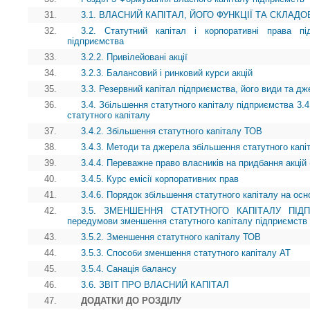
31.
3.1. ВЛАСНИЙ КАПІТАЛ, ЙОГО ФУНКЦІЇ ТА СКЛАДО
32.
3.2. Статутний капітал і корпоративні права пі
підприємства
33.
3.2.2. Привілейовані акції
34.
3.2.3. Балансовий і ринковий курси акцій
35.
3.3. Резервний капітал підприємства, його види та 
36.
3.4. Збільшення статутного капіталу підприємства 3.4
статутного капіталу
37.
3.4.2. Збільшення статутного капіталу ТОВ
38.
3.4.3. Методи та джерела збільшення статутного капі
39.
3.4.4. Переважне право власників на придбання акцій 
40.
3.4.5. Курс емісії корпоративних прав
41.
3.4.6. Порядок збільшення статутного капіталу на осн
42.
3.5. ЗМЕНШЕННЯ СТАТУТНОГО КАПІТАЛУ ПІДПРИ
передумови зменшення статутного капіталу підприємств
43.
3.5.2. Зменшення статутного капіталу ТОВ
44.
3.5.3. Способи зменшення статутного капіталу АТ
45.
3.5.4. Санація балансу
46.
3.6. ЗВІТ ПРО ВЛАСНИЙ КАПІТАЛ
47.
ДОДАТКИ ДО РОЗДІЛУ