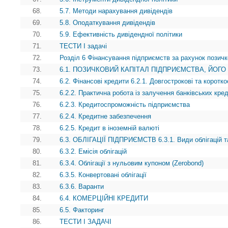
68.
5.7. Методи нарахування дивідендів
69.
5.8. Оподаткування дивідендів
70.
5.9. Ефективність дивідендної політики
71.
ТЕСТИ І задачі
72.
Розділ 6 Фінансування підприємств за рахунок позичк
73.
6.1. ПОЗИЧКОВИЙ КАПІТАЛ ПІДПРИЄМСТВА, ЙОГО
74.
6.2. Фінансові кредити 6.2.1. Довгострокові та коротко
75.
6.2.2. Практична робота із залучення банківських кред
76.
6.2.3. Кредитоспроможність підприємства
77.
6.2.4. Кредитне забезпечення
78.
6.2.5. Кредит в іноземній валюті
79.
6.3. ОБЛІГАЦІЇ ПІДПРИЄМСТВ 6.3.1. Види облігацій т
80.
6.3.2. Емісія облігацій
81.
6.3.4. Облігації з нульовим купоном (Zerobond)
82.
6.3.5. Конвертовані облігації
83.
6.3.6. Варанти
84.
6.4. КОМЕРЦІЙНІ КРЕДИТИ
85.
6.5. Факторинг
86.
ТЕСТИ І ЗАДАЧІ