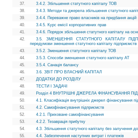
37.
3.4.2. Збільшення статутного капіталу ТОВ
38.
3.4.3. Методи та джерела збільшення статутного капі
39.
3.4.4. Переважне право власників на придбання акцій 
40.
3.4.5. Курс емісії корпоративних прав
41.
3.4.6. Порядок збільшення статутного капіталу на осн
42.
3.5. ЗМЕНШЕННЯ СТАТУТНОГО КАПІТАЛУ ПІДПРИ
передумови зменшення статутного капіталу підприємств
43.
3.5.2. Зменшення статутного капіталу ТОВ
44.
3.5.3. Способи зменшення статутного капіталу АТ
45.
3.5.4. Санація балансу
46.
3.6. ЗВІТ ПРО ВЛАСНИЙ КАПІТАЛ
47.
ДОДАТКИ ДО РОЗДІЛУ
48.
ТЕСТИ І ЗАДАЧІ
49.
Розділ 4 ВНУТРІШНІ ДЖЕРЕЛА ФІНАНСУВАННЯ П
50.
4.1. Класифікація внутрішніх джерел фінансування п
51.
4.2. Самофінансування підприємств
52.
4.2.1. Приховане самофінансування
53.
4.2.2. Тезаврація прибутку
54.
4.3. Збільшення статутного капіталу без залучення д
55.
4.4. Забезпечення наступних витрат i платежів