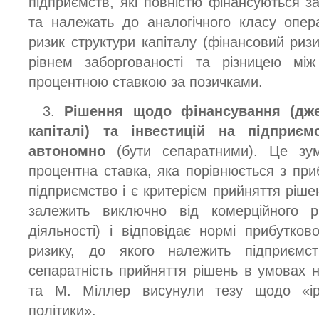
підприємств, які повністю фінансуються з
та належать до аналогічного класу опера
ризик структури капіталу (фінансовий риз
рівнем заборгованості та різницею між
процентною ставкою за позичками.
3.
Рішення щодо фінансування (дже
капіталі) та інвестицій на підприє
автономно
(бути сепаратними). Це зу
процентна ставка, яка порівнюється з при
підприємство і є критерієм прийняття ріш
залежить виключно від комерційного ри
діяльності) і відповідає нормі прибутко
ризику, до якого належить підприємс
сепаратність прийняття рішень в умовах н
та М. Міллер висунули тезу щодо «ірре
політики».