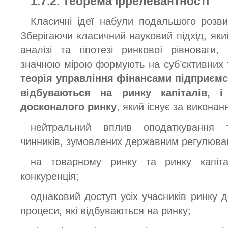
1.7.2. Теорема іррелевантності
Класичні ідеї набули подальшого розв
Зберігаючи класичний науковий підхід, як
аналізі та гіпотезі ринкової рівноваги
значною мірою формують на суб’єктивних
теорія управління фінансами підприємс
відбуваються на ринку капіталів, і
досконалого ринку
, який існує за викона
нейтральний вплив оподаткування 
чинників, зумовлених державним регулюва
на товарному ринку та ринку капіта
конкуренція;
однаковий доступ усіх учасників ринку д
процеси, які відбуваються на ринку;