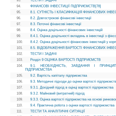
93.
ТЕСТИ І ЗАДАЧІ
94.
ФІНАНСОВІ ІНВЕСТИЦІЇ ПІДПРИЄМСТВ[78]
95.
8.1. СУТНІСТЬ І КЛАСИФІКАЦІЯ ФІНАНСОВИХ ІНВ
96.
8.2. Довгострокові фінансові інвестиції
97.
8.3. Поточні фінансові інвестиції
98.
8.4. Оцінка доцільності фінансових інвестицій
99.
8.4.1. Оцінка доцільності вкладень в інвестиції з фік
100.
8.4.2. Оцінка доцільності фінансових інвестицій у кор
101.
8.5. ВІДОБРАЖЕННЯ ВАРТОСТІ ФІНАНСОВИХ ІНВЕС
102.
ТЕСТИ І ЗАДАЧІ
103.
Розділ 9 ОЦІНКА ВАРТОСТІ ПІДПРИЄМСТВ
104.
9.1. НЕОБХІДНІСТЬ, ЗАВДАННЯ І ПРИНЦИ
ПІДПРИЄМСТВА
105.
9.2. Вартість капіталу підприємства
106.
9.3. Методичні підходи до оцінки вартості підприємст
107.
9.3.1. Дохідний підхід в оцінці вартості підприємства
108.
9.3.2. Майновий (витратний) підхід
109.
9.3.3. Оцінка вартості підприємства на основі ринково
110.
9.4. Практична робота з оцінки вартості підприємства
111.
ТЕСТИ ТА АНАЛІТИЧНІ СИТУАЦІЇ