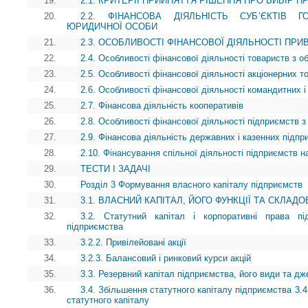
19.
2.1. КРИТЕРІЇ ПРИЙНЯТТЯ РІШЕННЯ ПРО ВИБІР П
20.
2.2. ФІНАНСОВА ДІЯЛЬНІСТЬ СУБ’ЄКТІВ
ЮРИДИЧНОЇ ОСОБИ
21.
2.3. ОСОБЛИВОСТІ ФІНАНСОВОЇ ДІЯЛЬНОСТІ ПР
22.
2.4. Особливості фінансової діяльності товариств з 
23.
2.5. Особливості фінансової діяльності акціонерних т
24.
2.6. Особливості фінансової діяльності командитних і
25.
2.7. Фінансова діяльність кооперативів
26.
2.8. Особливості фінансової діяльності підприємств з
27.
2.9. Фінансова діяльність державних і казенних підпр
28.
2.10. Фінансування спільної діяльності підприємств на
29.
ТЕСТИ І ЗАДАЧІ
30.
Розділ 3 Формування власного капіталу підприємств
31.
3.1. ВЛАСНИЙ КАПІТАЛ, ЙОГО ФУНКЦІЇ ТА СКЛАДО
32.
3.2. Статутний капітал і корпоративні права пі
підприємства
33.
3.2.2. Привілейовані акції
34.
3.2.3. Балансовий і ринковий курси акцій
35.
3.3. Резервний капітал підприємства, його види та 
36.
3.4. Збільшення статутного капіталу підприємства 3.4
статутного капіталу