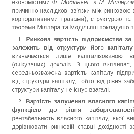
економістами
Ф. Модільяні
та
М. Міллеро
причинно-наслідкові зв’язки між ринковою 
корпоративними правами), структурою та в
теореми Міллера та Модільяні покладено т
1.
Ринкова вартість підприємства за 
залежить від структури його капіталу
визначається лише капіталізованою в
(очікуваних) доходів. З цього випливає
середньозважена вартість капіталу підп
від структури капіталу, тобто від рівня за
структури капіталу не існує взагалі.
2.
Вартість залучення власного капіт
функцією до рівня заборгованості
рентабельність власного капіталу, якої в
дорівнювати ринковій ставці дохідності