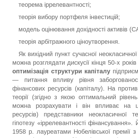
теорема іррелевантності;
теорія вибору портфеля інвестицій;
модель оцінювання дохідності активів (C
теорія арбітражного ціноутворення.
Як вихідний пункт сучасної неокласичної
можна розглядати дискусії кінця 50-х років
оптимізація структури капіталу
підприєм
— питання впливу рівня заборгованос
фінансових ресурсів (капіталу). На проти
теорії (згідно з якою оптимальний рівень
можна розрахувати і він впливає на ц
ресурсів) представники неокласичної т
гіпотезу «іррелевантності фінансування».
1958 р. лауреатами Нобелівської премії з