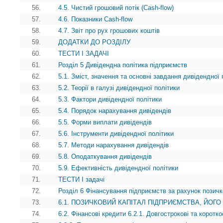
56.
4.5. Чистий грошовий потік (Cash-flow)
57.
4.6. Показники Cash-flow
58.
4.7. Звіт про рух грошових коштів
59.
ДОДАТКИ ДО РОЗДІЛУ
60.
ТЕСТИ І ЗАДАЧІ
61.
Розділ 5 Дивідендна політика підприємств
62.
5.1. Зміст, значення та основні завдання дивідендної 
63.
5.2. Теорії в галузі дивідендної політики
64.
5.3. Фактори дивідендної політики
65.
5.4. Порядок нарахування дивідендів
66.
5.5. Форми виплати дивідендів
67.
5.6. Інструменти дивідендної політики
68.
5.7. Методи нарахування дивідендів
69.
5.8. Оподаткування дивідендів
70.
5.9. Ефективність дивідендної політики
71.
ТЕСТИ І задачі
72.
Розділ 6 Фінансування підприємств за рахунок позичк
73.
6.1. ПОЗИЧКОВИЙ КАПІТАЛ ПІДПРИЄМСТВА, ЙОГО
74.
6.2. Фінансові кредити 6.2.1. Довгострокові та коротко