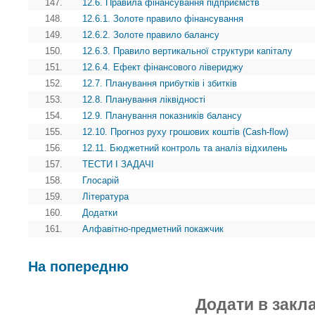
147.
12.6. Правила фінансування підприємств
148.
12.6.1. Золоте правило фінансування
149.
12.6.2. Золоте правило балансу
150.
12.6.3. Правило вертикальної структури капіталу
151.
12.6.4. Ефект фінансового лівериджу
152.
12.7. Планування прибутків і збитків
153.
12.8. Планування ліквідності
154.
12.9. Планування показників балансу
155.
12.10. Прогноз руху грошових коштів (Cash-flow)
156.
12.11. Бюджетний контроль та аналіз відхилень
157.
ТЕСТИ І ЗАДАЧІ
158.
Глосарій
159.
Література
160.
Додатки
161.
Алфавітно-предметний покажчик
На попередню
Додати в закл