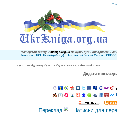
Укр
Матеріали сайту
UkrKniga.org.ua
можуть бути використані лиш
Головна
UCHAN (іміджборд)
Англійські Базові Слова
СПИСОК
Гордий — дурному брат. / Українська народна мудрість
Додати в закладк
Переклад