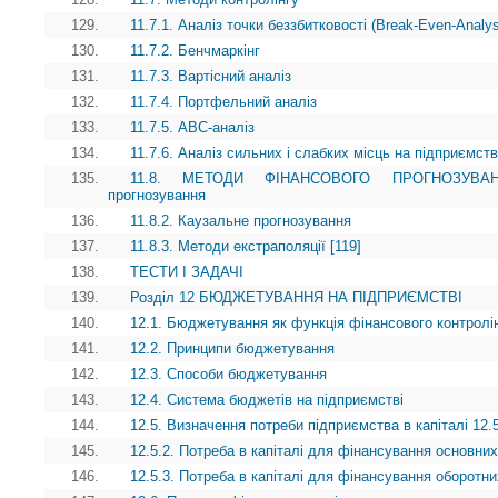
129.
11.7.1. Аналіз точки беззбитковості (Break-Even-Analy
130.
11.7.2. Бенчмаркінг
131.
11.7.3. Вартісний аналіз
132.
11.7.4. Портфельний аналіз
133.
11.7.5. АВС-аналіз
134.
11.7.6. Аналіз сильних і слабких місць на підприємств
135.
11.8. МЕТОДИ ФІНАНСОВОГО ПРОГНОЗУВАННЯ 
прогнозування
136.
11.8.2. Каузальне прогнозування
137.
11.8.3. Методи екстраполяції [119]
138.
ТЕСТИ І ЗАДАЧІ
139.
Розділ 12 БЮДЖЕТУВАННЯ НА ПІДПРИЄМСТВІ
140.
12.1. Бюджетування як функція фінансового контролі
141.
12.2. Принципи бюджетування
142.
12.3. Способи бюджетування
143.
12.4. Система бюджетів на підприємстві
144.
12.5. Визначення потреби підприємства в капіталі 12.5
145.
12.5.2. Потреба в капіталі для фінансування основних
146.
12.5.3. Потреба в капіталі для фінансування оборотни