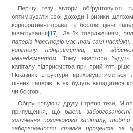
Першу тезу автори обґрунтовують т
оптимізувати свої доходи і ризики шляхом
корпоративні права та боргові цінні папе
інвестування
[17]
. За їх твердженням,
оп
паперів інвесторів має такі самі наслідки,
капіталу підприємства, що здійсн
менеджментом
. Тому інвестори будуть 
капіталу підприємства при прийнятті ріше
Показник структури враховуватиметься 
цінних паперів, в які будуть вкладатися 
чи боргові.
Обґрунтовуючи другу і третю тези, Мілл
припущення, що
рівень заборгованост
залучення позичкового капіталу, тобто 
заборгованості ставка процента за к