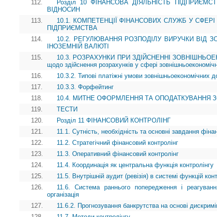
112.
Розділ 10 ФІНАНСОВА ДІЯЛЬНІСТЬ ПІДПРИЄМ
ВІДНОСИН
113.
10.1. КОМПЕТЕНЦІЇ ФІНАНСОВИХ СЛУЖБ У СФЕР
ПІДПРИЄМСТВА
114.
10.2. РЕГУЛЮВАННЯ РОЗПОДІЛУ ВИРУЧКИ ВІД З
ІНОЗЕМНІЙ ВАЛЮТІ
115.
10.3. РОЗРАХУНКИ ПРИ ЗДІЙСНЕННІ ЗОВНІШНЬОЕК
щодо здійснення розрахунків у сфері зовнішньоекономічн
116.
10.3.2. Типові платіжні умови зовнішньоекономічних до
117.
10.3.3. Форфейтинг
118.
10.4. МИТНЕ ОФОРМЛЕННЯ ТА ОПОДАТКУВАННЯ 
119.
ТЕСТИ
120.
Розділ 11 ФІНАНСОВИЙ КОНТРОЛІНГ
121.
11.1. Сутність, необхідність та основні завдання фіна
122.
11.2. Стратегічний фінансовий контролінг
123.
11.3. Оперативний фінансовий контролінг
124.
11.4. Координація як центральна функція контролінгу
125.
11.5. Внутрішній аудит (ревізія) в системі функцій кон
126.
11.6. Система раннього попередження і реагуванн
організація
127.
11.6.2. Прогнозування банкрутства на основі дискримі
128.
11.7. Методи контролінгу