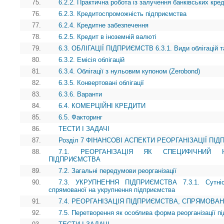
75.
6.2.2. Практична робота із залучення банківських кред
76.
6.2.3. Кредитоспроможність підприємства
77.
6.2.4. Кредитне забезпечення
78.
6.2.5. Кредит в іноземній валюті
79.
6.3. ОБЛІГАЦІЇ ПІДПРИЄМСТВ 6.3.1. Види облігацій т
80.
6.3.2. Емісія облігацій
81.
6.3.4. Облігації з нульовим купоном (Zerobond)
82.
6.3.5. Конвертовані облігації
83.
6.3.6. Варанти
84.
6.4. КОМЕРЦІЙНІ КРЕДИТИ
85.
6.5. Факторинг
86.
ТЕСТИ І ЗАДАЧІ
87.
Розділ 7 ФІНАНСОВІ АСПЕКТИ РЕОРГАНІЗАЦІЇ ПІ
88.
7.1. РЕОРГАНІЗАЦІЯ ЯК СПЕЦИФІЧНИЙ 
ПІДПРИЄМСТВА
89.
7.2. Загальні передумови реорганізації
90.
7.3. УКРУПНЕННЯ ПІДПРИЄМСТВА 7.3.1. Сутність
спрямованої на укрупнення підприємства
91.
7.4. РЕОРГАНІЗАЦІЯ ПІДПРИЄМСТВА, СПРЯМОВА
92.
7.5. Перетворення як особлива форма реорганізації п