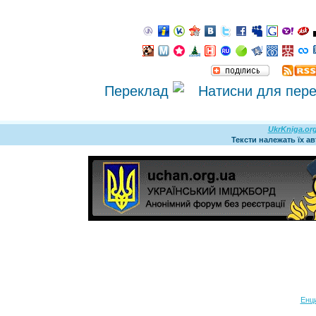
Переклад
UkrKniga.or
Тексти належать їх а
Енц