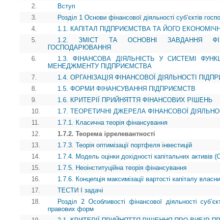
2.
Вступ
3.
Розділ 1 Основи фінансової діяльності суб’єктів гос
4.
1.1. КАПІТАЛ ПІДПРИЄМСТВА ТА ЙОГО ЕКОНОМІЧ
5.
1.2. ЗМІСТ ТА ОСНОВНІ ЗАВДАННЯ ФІН
ГОСПОДАРЮВАННЯ
6.
1.3. ФІНАНСОВА ДІЯЛЬНІСТЬ У СИСТЕМІ ФУН
МЕНЕДЖМЕНТУ ПІДПРИЄМСТВА
7.
1.4. ОРГАНІЗАЦІЯ ФІНАНСОВОЇ ДІЯЛЬНОСТІ ПІДП
8.
1.5. ФОРМИ ФІНАНСУВАННЯ ПІДПРИЄМСТВ
9.
1.6. КРИТЕРІЇ ПРИЙНЯТТЯ ФІНАНСОВИХ РІШЕНЬ
10.
1.7. ТЕОРЕТИЧНІ ДЖЕРЕЛА ФІНАНСОВОЇ ДІЯЛЬН
11.
1.7.1. Класична теорія фінансування
12.
1.7.2. Теорема іррелевантності
13.
1.7.3. Теорія оптимізації портфеля інвестицій
14.
1.7.4. Модель оцінки дохідності капітальних активів 
15.
1.7.5. Неоінституційна теорія фінансування
16.
1.7.6. Концепція максимізації вартості капіталу власни
17.
ТЕСТИ І задачі
18.
Розділ 2 Особливості фінансової діяльності суб’єкт
правових форм