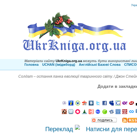
Укр
Матеріали сайту
UkrKniga.org.ua
можуть бути використані лиш
Головна
UCHAN (іміджборд)
Англійські Базові Слова
СПИСОК
Солдат – остання ланка еволюції тваринного світу. / Джон Стей
Додати в закладк
Переклад