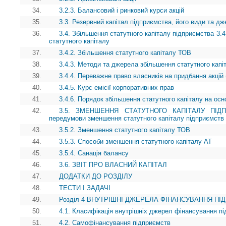
34.
3.2.3. Балансовий і ринковий курси акцій
35.
3.3. Резервний капітал підприємства, його види та 
36.
3.4. Збільшення статутного капіталу підприємства 3.4
статутного капіталу
37.
3.4.2. Збільшення статутного капіталу ТОВ
38.
3.4.3. Методи та джерела збільшення статутного капі
39.
3.4.4. Переважне право власників на придбання акцій 
40.
3.4.5. Курс емісії корпоративних прав
41.
3.4.6. Порядок збільшення статутного капіталу на осн
42.
3.5. ЗМЕНШЕННЯ СТАТУТНОГО КАПІТАЛУ ПІДПРИ
передумови зменшення статутного капіталу підприємств
43.
3.5.2. Зменшення статутного капіталу ТОВ
44.
3.5.3. Способи зменшення статутного капіталу АТ
45.
3.5.4. Санація балансу
46.
3.6. ЗВІТ ПРО ВЛАСНИЙ КАПІТАЛ
47.
ДОДАТКИ ДО РОЗДІЛУ
48.
ТЕСТИ І ЗАДАЧІ
49.
Розділ 4 ВНУТРІШНІ ДЖЕРЕЛА ФІНАНСУВАННЯ П
50.
4.1. Класифікація внутрішніх джерел фінансування п
51.
4.2. Самофінансування підприємств