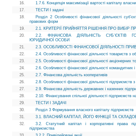
16.
1.7.6. Концепція максимізації вартості капіталу власни
17.
ТЕСТИ І задачі
18.
Розділ 2 Особливості фінансової діяльності суб’єкт
правових форм
19.
2.1. КРИТЕРІЇ ПРИЙНЯТТЯ РІШЕННЯ ПРО ВИБІР П
20.
2.2. ФІНАНСОВА ДІЯЛЬНІСТЬ СУБ’ЄКТІВ
ЮРИДИЧНОЇ ОСОБИ
21.
2.3. ОСОБЛИВОСТІ ФІНАНСОВОЇ ДІЯЛЬНОСТІ ПР
22.
2.4. Особливості фінансової діяльності товариств з 
23.
2.5. Особливості фінансової діяльності акціонерних т
24.
2.6. Особливості фінансової діяльності командитних і
25.
2.7. Фінансова діяльність кооперативів
26.
2.8. Особливості фінансової діяльності підприємств з
27.
2.9. Фінансова діяльність державних і казенних підпр
28.
2.10. Фінансування спільної діяльності підприємств на
29.
ТЕСТИ І ЗАДАЧІ
30.
Розділ 3 Формування власного капіталу підприємств
31.
3.1. ВЛАСНИЙ КАПІТАЛ, ЙОГО ФУНКЦІЇ ТА СКЛАДО
32.
3.2. Статутний капітал і корпоративні права пі
підприємства
33.
3.2.2. Привілейовані акції