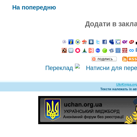
На попередню
Додати в закл
Переклад
UkrKniga.or
Тексти належать їх а