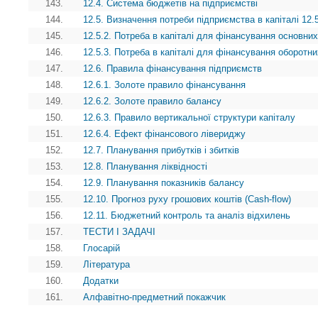
143.
12.4. Система бюджетів на підприємстві
144.
12.5. Визначення потреби підприємства в капіталі 12.5
145.
12.5.2. Потреба в капіталі для фінансування основних
146.
12.5.3. Потреба в капіталі для фінансування оборотни
147.
12.6. Правила фінансування підприємств
148.
12.6.1. Золоте правило фінансування
149.
12.6.2. Золоте правило балансу
150.
12.6.3. Правило вертикальної структури капіталу
151.
12.6.4. Ефект фінансового лівериджу
152.
12.7. Планування прибутків і збитків
153.
12.8. Планування ліквідності
154.
12.9. Планування показників балансу
155.
12.10. Прогноз руху грошових коштів (Cash-flow)
156.
12.11. Бюджетний контроль та аналіз відхилень
157.
ТЕСТИ І ЗАДАЧІ
158.
Глосарій
159.
Література
160.
Додатки
161.
Алфавітно-предметний покажчик