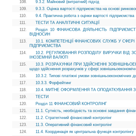
108.
9.3.2. Майновий (витратний) підхід
109.
9.3.3. Оцінка вартості підприємства на основі ринково
110.
9.4. Практична робота з оцінки вартості підприємства
111.
ТЕСТИ ТА АНАЛІТИЧНІ СИТУАЦІЇ
112.
Розділ 10 ФІНАНСОВА ДІЯЛЬНІСТЬ ПІДПРИЄМ
ВІДНОСИН
113.
10.1. КОМПЕТЕНЦІЇ ФІНАНСОВИХ СЛУЖБ У СФЕР
ПІДПРИЄМСТВА
114.
10.2. РЕГУЛЮВАННЯ РОЗПОДІЛУ ВИРУЧКИ ВІД З
ІНОЗЕМНІЙ ВАЛЮТІ
115.
10.3. РОЗРАХУНКИ ПРИ ЗДІЙСНЕННІ ЗОВНІШНЬОЕК
щодо здійснення розрахунків у сфері зовнішньоекономічн
116.
10.3.2. Типові платіжні умови зовнішньоекономічних до
117.
10.3.3. Форфейтинг
118.
10.4. МИТНЕ ОФОРМЛЕННЯ ТА ОПОДАТКУВАННЯ 
119.
ТЕСТИ
120.
Розділ 11 ФІНАНСОВИЙ КОНТРОЛІНГ
121.
11.1. Сутність, необхідність та основні завдання фіна
122.
11.2. Стратегічний фінансовий контролінг
123.
11.3. Оперативний фінансовий контролінг
124.
11.4. Координація як центральна функція контролінгу