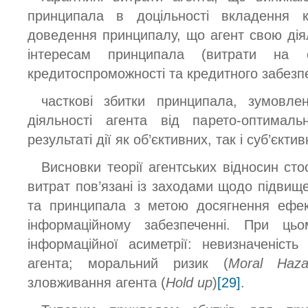
принципала в доцільності вкладення 
доведення принципалу, що агент свою дія
інтересам принципала (витрати на с
кредитоспроможності та кредитного забезп
часткові збитки принципала, зумовлен
діяльності агента від парето-оптимал
результаті дії як об’єктивних, так і суб’єкти
Висновки теорії агентських відносин сто
витрат пов’язані із заходами щодо підвище
та принципала з метою досягнення ефек
інформаційному забезпеченні. При ць
інформаційної асиметрії: невизначеність
агента; моральний ризик (
Moral Haza
зловживання агента (
Hold up
)
[29]
.