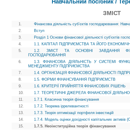
Навчальний посібник / Тер
ЗМІСТ
1.
Фінансова діяльність суб’єктів господарювання: Навч
2.
Вступ
3.
Розділ 1 Основи фінансової діяльності суб’єктів гос
4.
1.1. КАПІТАЛ ПІДПРИЄМСТВА ТА ЙОГО ЕКОНОМІЧ
5.
1.2. ЗМІСТ ТА ОСНОВНІ ЗАВДАННЯ ФІН
ГОСПОДАРЮВАННЯ
6.
1.3. ФІНАНСОВА ДІЯЛЬНІСТЬ У СИСТЕМІ ФУН
МЕНЕДЖМЕНТУ ПІДПРИЄМСТВА
7.
1.4. ОРГАНІЗАЦІЯ ФІНАНСОВОЇ ДІЯЛЬНОСТІ ПІДП
8.
1.5. ФОРМИ ФІНАНСУВАННЯ ПІДПРИЄМСТВ
9.
1.6. КРИТЕРІЇ ПРИЙНЯТТЯ ФІНАНСОВИХ РІШЕНЬ
10.
1.7. ТЕОРЕТИЧНІ ДЖЕРЕЛА ФІНАНСОВОЇ ДІЯЛЬН
11.
1.7.1. Класична теорія фінансування
12.
1.7.2. Теорема іррелевантності
13.
1.7.3. Теорія оптимізації портфеля інвестицій
14.
1.7.4. Модель оцінки дохідності капітальних активів 
15.
1.7.5. Неоінституційна теорія фінансування