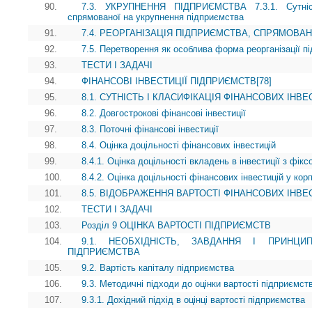
90.
7.3. УКРУПНЕННЯ ПІДПРИЄМСТВА 7.3.1. Сутність
спрямованої на укрупнення підприємства
91.
7.4. РЕОРГАНІЗАЦІЯ ПІДПРИЄМСТВА, СПРЯМОВА
92.
7.5. Перетворення як особлива форма реорганізації п
93.
ТЕСТИ І ЗАДАЧІ
94.
ФІНАНСОВІ ІНВЕСТИЦІЇ ПІДПРИЄМСТВ[78]
95.
8.1. СУТНІСТЬ І КЛАСИФІКАЦІЯ ФІНАНСОВИХ ІНВ
96.
8.2. Довгострокові фінансові інвестиції
97.
8.3. Поточні фінансові інвестиції
98.
8.4. Оцінка доцільності фінансових інвестицій
99.
8.4.1. Оцінка доцільності вкладень в інвестиції з фік
100.
8.4.2. Оцінка доцільності фінансових інвестицій у кор
101.
8.5. ВІДОБРАЖЕННЯ ВАРТОСТІ ФІНАНСОВИХ ІНВЕС
102.
ТЕСТИ І ЗАДАЧІ
103.
Розділ 9 ОЦІНКА ВАРТОСТІ ПІДПРИЄМСТВ
104.
9.1. НЕОБХІДНІСТЬ, ЗАВДАННЯ І ПРИНЦИ
ПІДПРИЄМСТВА
105.
9.2. Вартість капіталу підприємства
106.
9.3. Методичні підходи до оцінки вартості підприємст
107.
9.3.1. Дохідний підхід в оцінці вартості підприємства