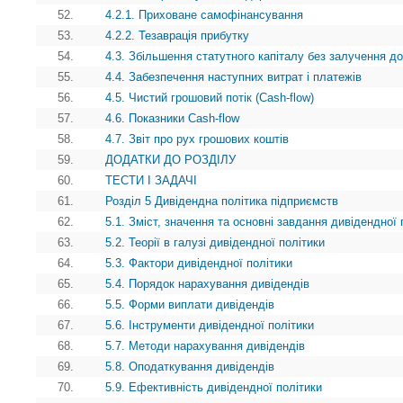
52.
4.2.1. Приховане самофінансування
53.
4.2.2. Тезаврація прибутку
54.
4.3. Збільшення статутного капіталу без залучення д
55.
4.4. Забезпечення наступних витрат i платежів
56.
4.5. Чистий грошовий потік (Cash-flow)
57.
4.6. Показники Cash-flow
58.
4.7. Звіт про рух грошових коштів
59.
ДОДАТКИ ДО РОЗДІЛУ
60.
ТЕСТИ І ЗАДАЧІ
61.
Розділ 5 Дивідендна політика підприємств
62.
5.1. Зміст, значення та основні завдання дивідендної 
63.
5.2. Теорії в галузі дивідендної політики
64.
5.3. Фактори дивідендної політики
65.
5.4. Порядок нарахування дивідендів
66.
5.5. Форми виплати дивідендів
67.
5.6. Інструменти дивідендної політики
68.
5.7. Методи нарахування дивідендів
69.
5.8. Оподаткування дивідендів
70.
5.9. Ефективність дивідендної політики