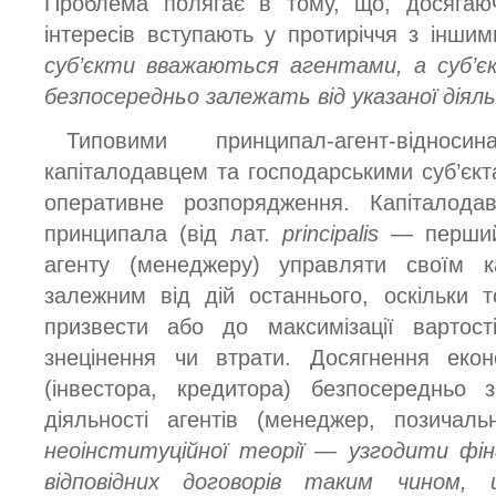
Проблема полягає в тому, що, досягаюч
інтересів вступають у протиріччя з інши
суб’єкти вважаються агентами, а суб’єк
безпосередньо залежать від указаної діял
Типовими принципал-агент-відн
капіталодавцем та господарськими суб’єкт
оперативне розпорядження. Капіталод
принципала (від лат.
principalis
— перший
агенту (менеджеру) управляти своїм к
залежним від дій останнього, оскільки 
призвести або до максимізації вартос
знецінення чи втрати. Досягнення екон
(інвестора, кредитора) безпосередньо 
діяльності агентів (менеджер, позичал
неоінституційної теорії — узгодити фін
відповідних договорів таким чином,