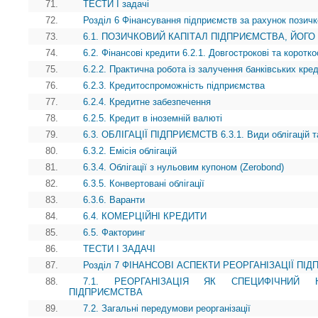
71.
ТЕСТИ І задачі
72.
Розділ 6 Фінансування підприємств за рахунок позичк
73.
6.1. ПОЗИЧКОВИЙ КАПІТАЛ ПІДПРИЄМСТВА, ЙОГО
74.
6.2. Фінансові кредити 6.2.1. Довгострокові та коротко
75.
6.2.2. Практична робота із залучення банківських кред
76.
6.2.3. Кредитоспроможність підприємства
77.
6.2.4. Кредитне забезпечення
78.
6.2.5. Кредит в іноземній валюті
79.
6.3. ОБЛІГАЦІЇ ПІДПРИЄМСТВ 6.3.1. Види облігацій т
80.
6.3.2. Емісія облігацій
81.
6.3.4. Облігації з нульовим купоном (Zerobond)
82.
6.3.5. Конвертовані облігації
83.
6.3.6. Варанти
84.
6.4. КОМЕРЦІЙНІ КРЕДИТИ
85.
6.5. Факторинг
86.
ТЕСТИ І ЗАДАЧІ
87.
Розділ 7 ФІНАНСОВІ АСПЕКТИ РЕОРГАНІЗАЦІЇ ПІ
88.
7.1. РЕОРГАНІЗАЦІЯ ЯК СПЕЦИФІЧНИЙ 
ПІДПРИЄМСТВА
89.
7.2. Загальні передумови реорганізації