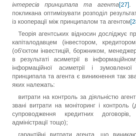
інтересів принципала та агента
[27]
.
І
покликана оптимізувати розподіл результат
із кооперації між принципалом та агентом
[2
Теорія агентських відносин досліджує пр
капіталодавцем (інвестором, кредиторо
(об’єктом інвестицій, боржником, менедже
в результаті асиметрії в інформаційном
інформаційної асиметрії і зумовлено
принципала та агента є виникнення так з
яких належать:
витрати на контроль за діяльністю агент
звані витрати на моніторинг і контроль (ді
супроводження кредитних договорів,
адміністрації тощо);
гарантійні витрати агента, що виника