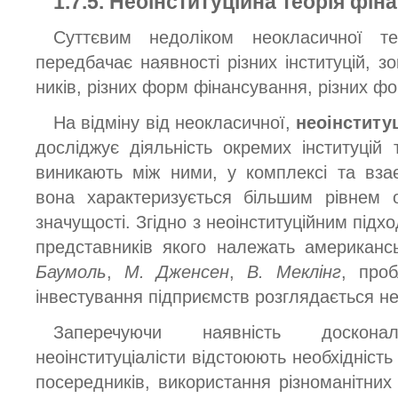
1.7.5. Неоінституційна теорія фі
Суттєвим недоліком неокласичної 
передбачає наявності різних інституцій, 
ників, різних форм фінансування, різних фор
На відміну від неокласичної,
неоінститу
досліджує діяльність окремих інституцій 
виникають між ними, у комплексі та вза
вона характеризується більшим рівнем о
значущості. Згідно з неоінституційним підх
представників якого належать американс
Баумоль
,
М. Дженсен
,
В. Меклінг
, про
інвестування підприємств розглядається не
Заперечуючи наявність доскона
неоінституціалісти відстоюють необхідніст
посередників, використання різноманітних 