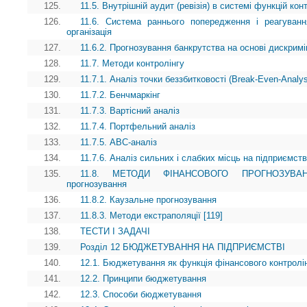
125.
11.5. Внутрішній аудит (ревізія) в системі функцій кон
126.
11.6. Система раннього попередження і реагуванн
організація
127.
11.6.2. Прогнозування банкрутства на основі дискримі
128.
11.7. Методи контролінгу
129.
11.7.1. Аналіз точки беззбитковості (Break-Even-Analy
130.
11.7.2. Бенчмаркінг
131.
11.7.3. Вартісний аналіз
132.
11.7.4. Портфельний аналіз
133.
11.7.5. АВС-аналіз
134.
11.7.6. Аналіз сильних і слабких місць на підприємств
135.
11.8. МЕТОДИ ФІНАНСОВОГО ПРОГНОЗУВАННЯ 
прогнозування
136.
11.8.2. Каузальне прогнозування
137.
11.8.3. Методи екстраполяції [119]
138.
ТЕСТИ І ЗАДАЧІ
139.
Розділ 12 БЮДЖЕТУВАННЯ НА ПІДПРИЄМСТВІ
140.
12.1. Бюджетування як функція фінансового контролі
141.
12.2. Принципи бюджетування
142.
12.3. Способи бюджетування