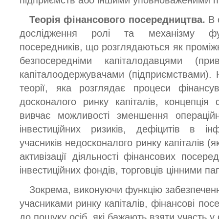
підприємств або іншими уповноваженими п
Теорія фінансового посередництва.
В 
дослідження ролі та механізму фун
посередників, що розглядаються як проміжна
безпосередніми капіталодавцями (при
капіталоодержувачами (підприємствами). Н
теорії, яка розглядає процеси фінансу
досконалого ринку капіталів, концепція
вивчає можливості зменшення операційн
інвестиційних ризиків, дефіцитів в ін
учасників недосконалого ринку капіталів (я
активізації діяльності фінансових посеред
інвестиційних фондів, торговців цінними пап
Зокрема, виконуючи функцію забезпечення
учасниками ринку капіталів, фінансові по
до пошуку осіб, які бажають взяти участь у