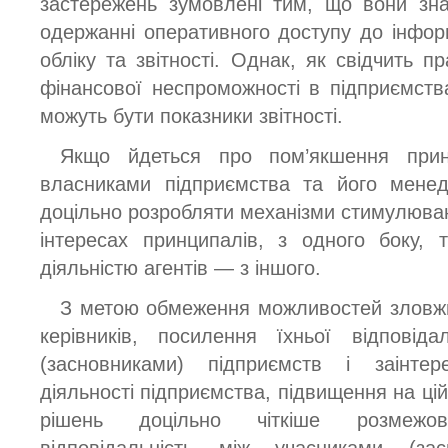
застережень зумовлені тим, що вони зн
одержанні оперативного доступу до інформ
обліку та звітності. Однак, як свідчить п
фінансової неспроможності в підприємст
можуть бути показники звітності.
Якщо йдеться про пом’якшення принц
власниками підприємства та його менед
доцільно розробляти механізми стимулюван
інтересах принципалів, з одного боку,
діяльністю агентів — з іншого.
З метою обмеження можливостей зловжив
керівників, посилення їхньої відповід
(засновниками) підприємств і заінтер
діяльності підприємства, підвищення на цій
рішень доцільно чіткіше розмежо