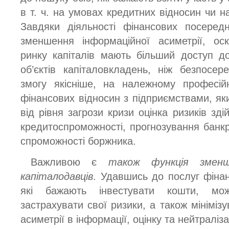
в т. ч. на умовах кредитних відносин чи на
Завдяки діяльності фінансових посередн
зменшення інформаційної асиметрії, оск
ринку капіталів мають більший доступ до
об’єктів капіталовкладень, ніж безпосер
змогу якісніше, на належному професійн
фінансових відносин з підприємствами, як
від рівня загрози кризи оцінка ризиків зді
кредитоспроможності, прогнозування банкр
спроможності боржника.
Важливою є
також функція змен
капіталодавців
. Удавшись до послуг фінан
які бажають інвестувати кошти, мож
застрахувати свої ризики, а також мінімі
асиметрії в інформації, оцінку та нейтраліза