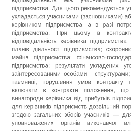
відповідальність між учасниками (за
підприємства. Для цього рекомендується у
укладається учасниками (засновниками) а
керівником підприємства, а в разі пот
підприємства. При цьому в контракт
відповідальність керівника підприємства 
планів діяльності підприємства; схоронні
майна підприємства; фінансово-господар
підприємства; результати укладених у
заінтересованими особами і структурами
таємниці; пору­шення умов контракту 
включати в контракти положення, що 
винагороди керівника від прибутків підпр
для керівників підприємств дозвільний пор
згодою загальних зборів учасників — дл
уповноважених органів виконавчої