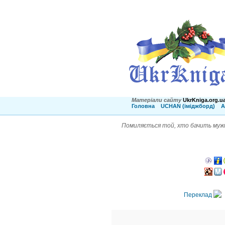
Матеріали сайту
UkrKniga.org.u
Головна
UCHAN (іміджборд)
А
Помиляється той, хто бачить мужні
Переклад