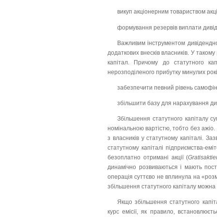
викуп акціонерним товариством акці
формування резервів виплати дивід
Важливим інструментом дивідендно
додаткових внесків власників.
У такому
капітал. Причому до статутного ка
нерозподіленого прибутку минулих рокі
забезпечити певний рівень самофін
збільшити базу для нарахування ди
Збільшення статутного капіталу су
номінальною вартістю, тобто без ажіо. 
з власників у статутному капіталі. Заз
статутному капіталі підприємства-емі
безоплатно отримані акції (
Gratisaktie
динамічно розвиваються і мають пості
операція суттєво не вплинула на «розм
збільшення статутного капіталу можна 
Якщо збільшення статутного капіта
курс емісії, як правило, встановлює