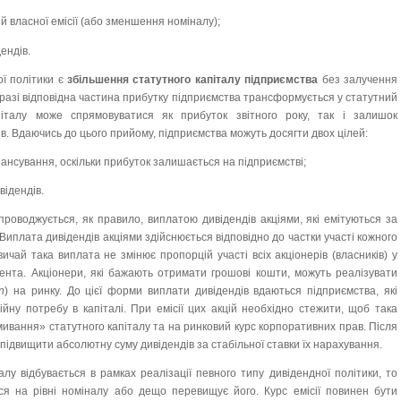
й власної емісії (або зменшення номіналу);
ендів.
ї політики є
збільшення статутного капіталу підприємства
без залучення
 разі відповідна частина прибутку підприємства трансформується у статутний
піталу може спрямовуватися як прибуток звітного року, так і залишок
в. Вдаючись до цього прийому, підприємства можуть досягти двох цілей:
ансування, оскільки прибуток залишається на підприємстві;
відендів.
проводжується, як правило, виплатою дивідендів акціями, які емітуються за
Виплата дивідендів акціями здійснюється відповідно до частки участі кожного
вичай така виплата не змінює пропорцій участі всіх акціонерів (власників) у
тента. Акціонери, які бажають отримати грошові кошти, можуть реалізувати
n
) на ринку. До цієї форми виплати дивідендів вдаються підприємства, які
йну потребу в капіталі. При емісії цих акцій необхідно стежити, щоб така
ивання» статутного капіталу та на ринковий курс корпоративних прав. Після
підвищити абсолютну суму дивідендів за стабільної ставки їх нарахування.
лу відбувається в рамках реалізації певного типу дивідендної політики, то
ться на рівні номіналу або дещо перевищує його.
Курс емісії повинен бути