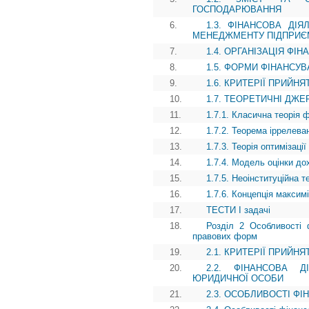
ГОСПОДАРЮВАННЯ
6.
1.3. ФІНАНСОВА ДІ
МЕНЕДЖМЕНТУ ПІДПРИЄ
7.
1.4. ОРГАНІЗАЦІЯ ФІ
8.
1.5. ФОРМИ ФІНАНСУ
9.
1.6. КРИТЕРІЇ ПРИЙН
10.
1.7. ТЕОРЕТИЧНІ ДЖ
11.
1.7.1. Класична теорія 
12.
1.7.2. Теорема іррелева
13.
1.7.3. Теорія оптимізаці
14.
1.7.4. Модель оцінки до
15.
1.7.5. Неоінституційна 
16.
1.7.6. Концепція максимі
17.
ТЕСТИ І задачі
18.
Розділ 2 Особливості ф
правових форм
19.
2.1. КРИТЕРІЇ ПРИЙН
20.
2.2. ФІНАНСОВА Д
ЮРИДИЧНОЇ ОСОБИ
21.
2.3. ОСОБЛИВОСТІ Ф