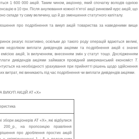
ться 1 600 000 акцій. Таким чином, акціонер, який спочатку володів однією
нсацію в 10 грн. Після анулювання кожної п’ятої акції ринковий курс акцій, що
рно складе ту саму величину, що й до зменшення статутного капіталу.
олошення про подрібнення та викуп акцій товариства за наведеними вище
ринок реагує позитивно, оскільки до такого роду операцій вдаються великі,
им недоліком виплати дивідендів акціями та подрібнення акцій є значні
 емісією акцій, їх вилученням, внесенням змін у статут тощо. Дослідженням
иплати дивідендів акціями займався провідний американський економіст
Т.
центується на необхідності урахування при прийнятті рішень щодо здійснення
х витрат, які виникають під час подрібнення чи виплати дивідендів акціями.
ВИКУП АКЦІЙ АТ «Х»
еристика
і збори акціонерів АТ «Х», які відбулися
я 200_р., на пропозицію правління
рішення про дроблення простих акцій
а у співвідношенні 1 : 5 з подальшим