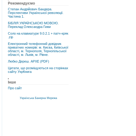
Рекомендуємо
Степан Андрійович Бандера.
Перспективи Української революції.
Частина 1.
БІБЛІЯ УКРАЇНСЬКОЮ МОВОЮ.
Переклад Олександра Гижи
Соло на клавиатуре 9.0.2.1 + патч-кряк
.zip
Електронний телефонний довідник
приватних номерів: м. Києва, Київської
області, м. Тернополя, Тернопільської
області, м. Львів, м. Рівне.
Любко Дереш. АРХЕ (PDF)
Цитати, що розміщуються на сторінках
сайту УкрКнига
Інше
Про сайт
Українська Банерна Мережа