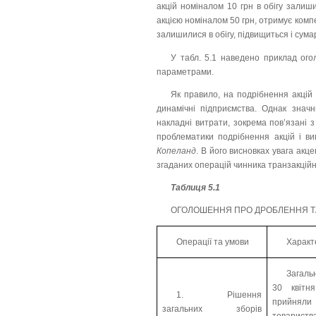
акцій номіналом 10 грн в обігу залиши
акцією номіналом 50 грн, отримує компе
залишилися в обігу, підвищиться і сума
У табл. 5.1 наведено приклад ог
параметрами.
Як правило, на подрібнення акцій 
динамічні підприємства. Однак значн
накладні витрати, зокрема пов’язані з
проблематики подрібнення акцій і в
Копеланд
. В його висновках увага ак
згаданих операцій чинника транзакційни
Таблиця 5.1
ОГОЛОШЕННЯ ПРО ДРОБЛЕННЯ ТА 
Операції та умови
Характ
Загальн
30 квітн
1. Рішення
прийняли 
загальних зборів
товариств