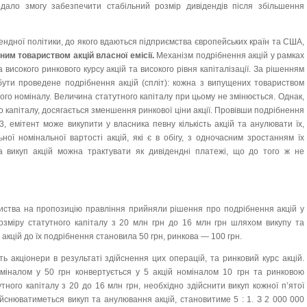
ало змогу забезпечити стабільний розмір дивідендів після збільшення
ендної політики, до якого вдаються підприємства європейських країн та США,
ним товариством акцій власної емісії.
Механізм подрібнення акцій у рамках
 високого ринкового курсу акцій та високого рівня капіталізації. За рішенням
бути проведене подрібнення акцій (спліт): кожна з випущених товариством
шого номіналу. Величина статутного капіталу при цьому не змінюється. Однак,
го капіталу, досягається зменшення ринкової ціни акції. Провівши подрібнення
 3, емітент може викупити у власника певну кількість акцій та анулювати їх,
ї номінальної вартості акцій, які є в обігу, з одночасним зростанням їх
за викуп акцій можна трактувати як дивідендні платежі, що до того ж не
риства на пропозицію правління прийняли рішення про подрібнення акцій у
озміру статутного капіталу з 20 млн грн до 16 млн грн шляхом викупу та
акцій до їх подрібнення становила 50 грн, ринкова — 100 грн.
ь акціонери в результаті здійснення цих операцій, та ринковий курс акцій.
міналом у 50 грн конвертується у 5 акцій номіналом 10 грн та ринковою
ного капіталу з 20 до 16 млн грн, необхідно здійснити викуп кожної п’ятої
дійснюватиметься викуп та анулювання акцій, становитиме 5 : 1. З 2 000 000