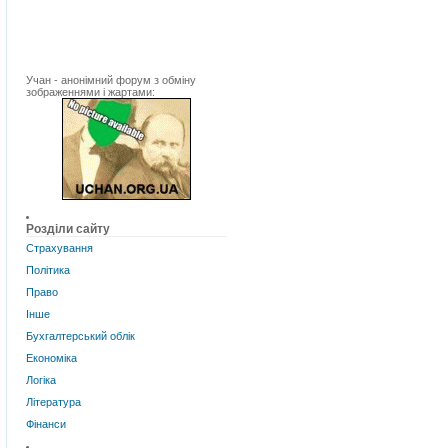
Учан - анонімний форум з обміну
зображеннями і жартами:
Розділи сайту
Страхування
Політика
Право
Інше
Бухгалтерський облік
Економіка
Логіка
Література
Фінанси