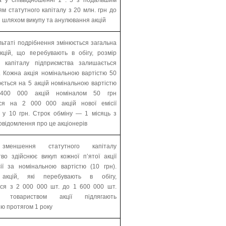
м статутного капіталу з 20 млн. грн до
н шляхом викупу та анулювання акцій
льтаті подрібнення змінюється загальна
 акцій, що перебувають в обігу, розмір
о капіталу підприємства залишається
. Кожна акція номінальною вартістю 50
юється на 5 акцій номінальною вартістю
400 000 акцій номіналом 50 грн
ся на 2 000 000 акцій нової емісії
 у 10 грн. Строк обміну — 1 місяць з
овідомлення про це акціонерів
меншення статутного капіталу
тво здійснює викуп кожної п’ятої акції
сії за номінальною вартістю (10 грн).
ь акцій, які перебувають в обігу,
ся з 2 000 000 шт. до 1 600 000 шт.
і товариством акції підлягають
ю протягом 1 року