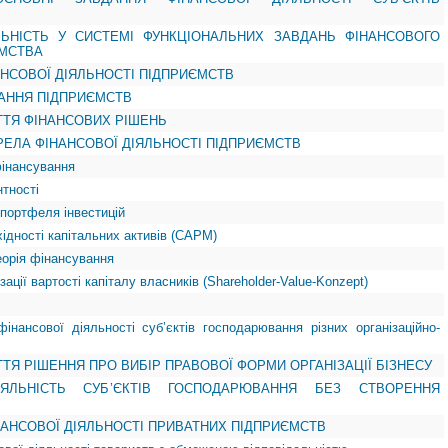
ЯЛЬНІСТЬ У СИСТЕМІ ФУНКЦІОНАЛЬНИХ ЗАВДАНЬ ФІНАНСОВОГО
МСТВА
НАНСОВОЇ ДІЯЛЬНОСТІ ПІДПРИЄМСТВ
ВАННЯ ПІДПРИЄМСТВ
ЯТТЯ ФІНАНСОВИХ РІШЕНЬ
ЕРЕЛА ФІНАНСОВОЇ ДІЯЛЬНОСТІ ПІДПРИЄМСТВ
фінансування
нтності
ї портфеля інвестицій
хідності капітальних активів (САРМ)
теорія фінансування
зації вартості капіталу власників (Shareholder-Value-Konzept)
інансової діяльності суб’єктів господарювання різних організаційно-
ЯТТЯ РІШЕННЯ ПРО ВИБІР ПРАВОВОЇ ФОРМИ ОРГАНІЗАЦІЇ БІЗНЕСУ
ІЯЛЬНІСТЬ СУБ’ЄКТІВ ГОСПОДАРЮВАННЯ БЕЗ СТВОРЕННЯ
ІНАНСОВОЇ ДІЯЛЬНОСТІ ПРИВАТНИХ ПІДПРИЄМСТВ