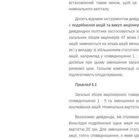
встановлений таким чином, щоб це д
номінального капіталу.
Досить відомим інструментом дивід
є
подрібнення акцій та викуп акціонер
дивідендної політики застосовується за
загальних зборів акціонерів АТ може 
акцій замінюється на кілька акцій мен
як і у випадку зі збільшенням статутно
акцій, наприклад у співвідношенні 1 :
досягши при цьому зменшення загально
ринкової ціни. Грошові компенсації 
підлягатимуть оподаткуванню.
Приклад 5.1
Загальні збори акціонерного това
співвідношенні 1 : 5 та зменшення р
анулювання акцій. Номінальна вартість 
Визначимо дивіденди, які отримают
Внаслідок подрібнення одна акція но
вартістю 20 грн. Для зменшення статут
акції, тобто співвідношення, з яким з