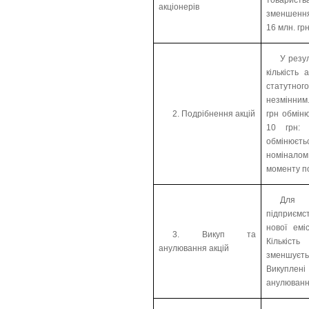
акціонерів
зменшення
16 млн. гр
У резу
кількість
статутног
незмінним
2. Подрібнення акцій
грн обмін
10 грн: 
обмінюєть
номіналом
моменту п
Для з
підприємс
нової емі
3. Викуп та
Кількіст
анулювання акцій
зменшуєть
Викуплен
анулюванн