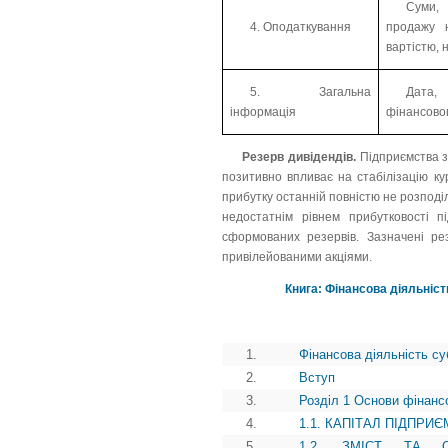
Суми,
4. Оподаткування
продажу 
вартістю, 
5. Загальна
Дата,
інформація
фінансово
Резерв дивідендів.
Підприємства з
позитивно впливає на стабілізацію ку
прибутку останній повністю не розподіл
недостатнім рівнем прибутковості 
сформованих резервів. Зазначені ре
привілейовани­ми акціями.
Книга: Фінансова діяльніст
1.
Фінансова діяльність су
2.
Вступ
3.
Розділ 1 Основи фінансо
4.
1.1. КАПІТАЛ ПІДПРИ
5.
1.2. ЗМІСТ ТА О