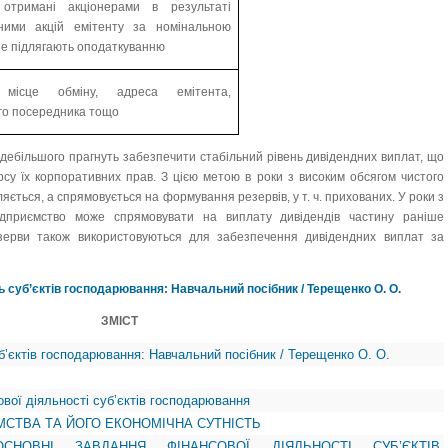
 отримані акціонерами в результаті
ними акцій емітенту за номінальною
не підлягають оподаткуванню
 місце обміну, адреса емітента,
го посередника тощо
дебільшого прагнуть забезпечити стабільний рівень дивідендних виплат, що
рсу їх корпоративних прав. З цією метою в роки з високим обсягом чистого
яється, а спрямовується на формування резервів, у т. ч. прихованих. У роки з
підприємство може спрямовувати на виплату дивідендів частину раніше
зерви також використовуються для забезпечення дивідендних виплат за
ь суб’єктів господарювання: Навчальний посібник / Терещенко О. О.
ЗМІСТ
б’єктів господарювання: Навчальний посібник / Терещенко О. О.
вої діяльності суб’єктів господарювання
ЄМСТВА ТА ЙОГО ЕКОНОМІЧНА СУТНІСТЬ
СНОВНІ ЗАВДАННЯ ФІНАНСОВОЇ ДІЯЛЬНОСТІ СУБ’ЄКТІВ