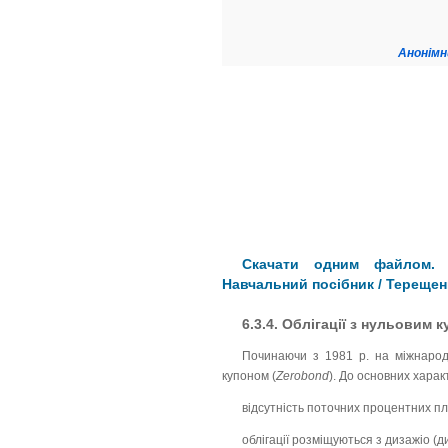
Анонімн
Скачати одним файлом. К
Навчальний посібник / Терещен
6.3.4. Облігації з нульовим 
Починаючи з 1981 р. на міжнародн
купоном (
Zerobond
). До основних харак
відсутність поточних процентних пл
облігації розміщуються з дизажіо (д