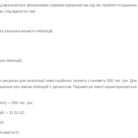
лід визначитися фінансовим службам підприємства під час прийняття рішення
, слід віднести такі:
та загальна кількість облігацій;
ня облігацій.
ресурсах для реалізації інвестиційного проекту становить 500 тис. грн. Для
ішення про емісію облігацій з дисконтом. Параметри емісії характеризуються
сії) — 500 тис. грн;
ій — 31.01.02;
10;
ї вартості;