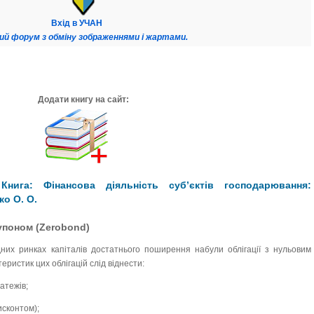
Вхід в УЧАН
ий форум з обміну зображеннями і жартами.
Додати книгу на сайт:
нига: Фінансова діяльність суб’єктів господарювання:
ко О. О.
купоном (Zerobond)
их ринках капіталів достатнього поширення набули облігації з нульовим
теристик цих облігацій слід віднести:
атежів;
исконтом);