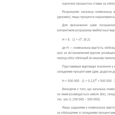
оціночна процентна ставка за облі
Розрахуємо загальну номінальну ва
(дизажіо), якщо проценти нараховуються
Для визначення суми погашення 
алгоритмом розрахунку майбутньої вар
n
Н = Е · (1 +
r
)
, (6.2)
де Н — номінальна вартість облігаці
грн) за встановленим курсом розміще
період обігу облігацій (в нашому приклад
Підставивши відповідні значення у
складними процентами (див. додаток до
8
Н = 500 000 · (1 + 0,12)
= 500 000 · 
Виходячи з того, що загальна номіна
за яким розміщується емісія (Ке), скл
тис. грн (1 238 000 – 500 000).
Якщо заданими є номінальна вартість 
за облігаціями зі складними процента