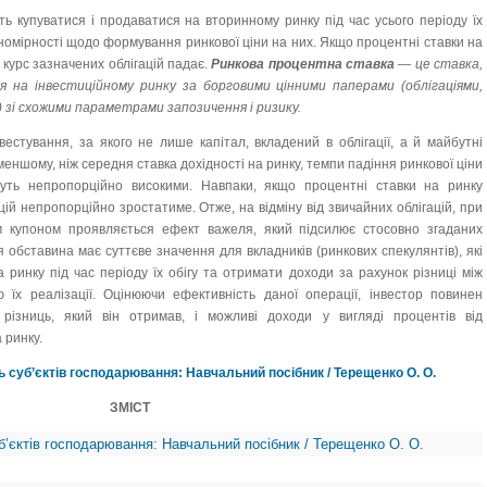
ть купуватися і продаватися на вторинному ринку під час усього періоду їх
ономірності щодо формування ринкової ціни на них. Якщо процентні ставки на
 курс зазначених облігацій падає.
Ринкова процентна ставка
— це ставка,
я на інвестиційному ринку за борговими цінними паперами (облігаціями,
зі схожими параметрами запозичення i ризику.
естування, за якого не лише капітал, вкладений в облігації, а й майбутні
меншому, ніж середня ставка дохідності на ринку, темпи падіння ринкової ціни
дуть непропорційно високими. Навпаки, якщо процентні ставки на ринку
цій непропорційно зростатиме. Отже, на відміну від звичайних облігацій, при
им купоном проявляється ефект важеля, який підсилює стосовно згаданих
Ця обставина має суттєве значення для вкладників (ринкових спекулянтів), які
а ринку під час періоду їх обігу та отримати доходи за рахунок різниці між
ю їх реалізації. Оцінюючи ефективність даної операції, інвестор повинен
 різниць, який він отримав, і можливі доходи у вигляді процентів від
 ринку.
ь суб’єктів господарювання: Навчальний посібник / Терещенко О. О.
ЗМІСТ
б’єктів господарювання: Навчальний посібник / Терещенко О. О.