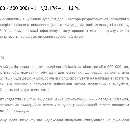
за облігаціями з нульовим купоном для інвестора розраховується, виходячи з
перів та ціною їх погашення (характеризує дохід капіталодавця) і капіталу,
ій. У нашому прикладі ефективну ставку процента можна розрахувати як
 кількість періодів до емісійної вартості облігацій:
5 %.
ий дохід інвесторів, які придбали облігації за ціною емісії в 500 000 грн,
ртість обслуговування облігацій для емітента. Щоправда, загальна ціна
блігацій буде дещо іншою, оскільки її слід скоригувати на накладні витрати та
х, яка виникає в результаті віднесення затрат, пов’язаних з випуском,
, на валові витрати емітента.
законодавства,
збитки від розміщення дисконтних цінних паперів (дизажіо),
осяться до складу його валових витрат у податковий період, протягом
их цінних паперів.
бліку
суми дисконту та нараховані проценти списуються на фінансові