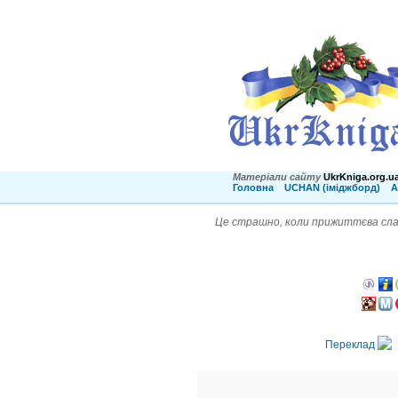
Матеріали сайту
UkrKniga.org.u
Головна
UCHAN (іміджборд)
А
Це страшно, коли прижиттєва сла
Переклад