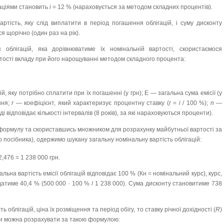
гаціями становить
і
= 12 % (нараховується за методом складних процентів).
ртість, яку слід виплатити в період погашення облігацій, і суму дисконту
 щорічно (один раз на рік).
облігацій, яка дорівнюватиме їх номінальній вартості, скористаємося
тості вкладу при його нарощуванні методом складного процента:
й, яку потрібно сплатити при їх погашенні (у грн); Е — загальна сума емісії (у
ння;
r
— коефіцієнт, який характеризує процентну ставку (
r
=
i
/ 100 %);
n
—
і відповідає кількості інтервалів (8 років), за які нараховуються проценти).
 формулу та скориставшись множником для розрахунку майбутньої вартості за
 посібника), одержимо шукану загальну номінальну вартість облігацій:
2,476 = 1 238 000 грн.
льна вартість емісії облігацій відповідає 100 % (Кн = номінальний курс), курс,
адатиме 40,4 % (500 000 · 100 % / 1 238 000). Сума дисконту становитиме 738
облігацій, ціна їх розміщення та період обігу, то ставку річної дохідності (
R
)
ми можна розрахувати за такою формулою: