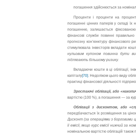
погашення здійснюється за номінал
Проценти і проценти на процент
погашенні цінних паперів у складі їх н
погашенню, залишається фіксованою п
фінансові служби повинні правильно 
прогнозну кон’юнктуру фінансового рин
стимулювала інвесторів вкладати кошт
нульовим купоном повинна бути вищ
підлягають більшому ризику.
Вкладаючи кошти в ці облігації, ін
капіталу
[70]
. Недоліком цього виду облі
практиці фінансової діяльності підприє
Зростаючі облігації, або «накопи
вартістю (100 %), а погашення — за кур
Облігації з дисконтом, або «сп
передбачається їх розміщення за ціно
Дисконт (за операціями з борговими ц
її емісії, якщо курс емісії нижчий за н
номінальною вартістю облігацій також 