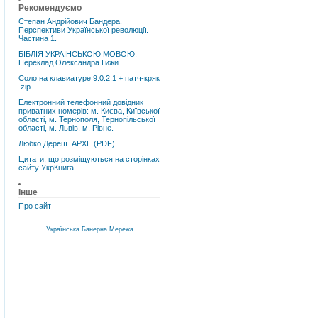
Рекомендуємо
Степан Андрійович Бандера.
Перспективи Української революції.
Частина 1.
БІБЛІЯ УКРАЇНСЬКОЮ МОВОЮ.
Переклад Олександра Гижи
Соло на клавиатуре 9.0.2.1 + патч-кряк
.zip
Електронний телефонний довідник
приватних номерів: м. Києва, Київської
області, м. Тернополя, Тернопільської
області, м. Львів, м. Рівне.
Любко Дереш. АРХЕ (PDF)
Цитати, що розміщуються на сторінках
сайту УкрКнига
Інше
Про сайт
Українська Банерна Мережа