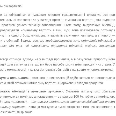
ьною вартістю.
и за облігаціями з нульовим купоном тезавруються і виплачуються при
омінальної вартості або у вигляді премії. Номінальна вартість, яка підлягає
ротягом усього терміну запозичення. Саме тому, випус­каючи облігації,
розрахувати номінальну вартість з тим, щоб вона враховувала поточну і
ку і, з одного боку, мінімізувала вартість залучення капіталу, а з іншого —
и в облігації. Вважається, що
кредитоспроможність емітентів облігацій з
ою, ніж тих, які випускають процентні облігації, оскільки інвестори
вестор отримує доходи не у вигляді процентів, а в результаті приросту його
гацій для емітента є те, що він бере на себе ризик зміни процентних ставок. У
мств можна зустріти кілька різновидів облігацій з нульовим купоном, зокрема:
чувачі процентів».
Розміщення цих облігацій здійснюється за номінальною
сом, який включає номінальну вартість і нараховані складні проценти.
равжні облігації з нульовим купоном».
Умовами випуску цих облігацій
ю, нижчою за номінал, а погашення — за курсом 100 %, тобто за номіналом.
інними паперами) — різниця між номінальною вартістю облігації та курсом
омінальну вартість
. Різницю між курсом емісії, якщо він є меншим за номінал, і
позначають як дизажіо.