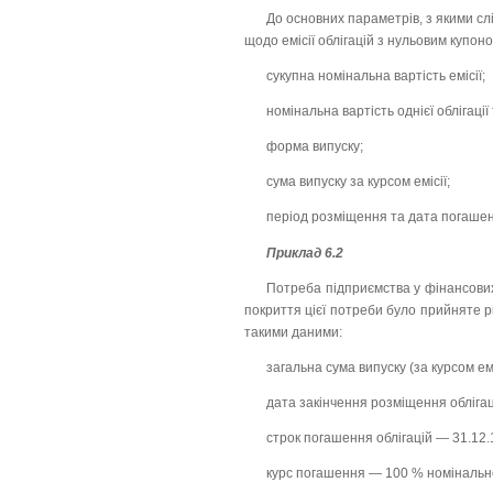
До основних параметрів, з якими с
щодо емісії облігацій з нульовим купоном
сукупна номінальна вартість емісії;
номінальна вартість однієї облігації 
форма випуску;
сума випуску за курсом емісії;
період розміщення та дата погашен
Приклад 6.2
Потреба підприємства у фінансових 
покриття цієї потреби було прийняте р
такими даними:
загальна сума випуску (за курсом емі
дата закінчення розміщення облігац
строк погашення облігацій — 31.12.
курс погашення — 100 % номінально