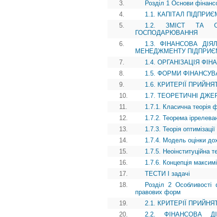
3.
Розділ 1 Основи фінансо
4.
1.1. КАПІТАЛ ПІДПРИ
5.
1.2. ЗМІСТ ТА О
ГОСПОДАРЮВАННЯ
6.
1.3. ФІНАНСОВА ДІ
МЕНЕДЖМЕНТУ ПІДПРИЄ
7.
1.4. ОРГАНІЗАЦІЯ ФІ
8.
1.5. ФОРМИ ФІНАНСУ
9.
1.6. КРИТЕРІЇ ПРИЙН
10.
1.7. ТЕОРЕТИЧНІ ДЖ
11.
1.7.1. Класична теорія 
12.
1.7.2. Теорема іррелева
13.
1.7.3. Теорія оптимізаці
14.
1.7.4. Модель оцінки до
15.
1.7.5. Неоінституційна 
16.
1.7.6. Концепція максимі
17.
ТЕСТИ І задачі
18.
Розділ 2 Особливості ф
правових форм
19.
2.1. КРИТЕРІЇ ПРИЙН
20.
2.2. ФІНАНСОВА Д