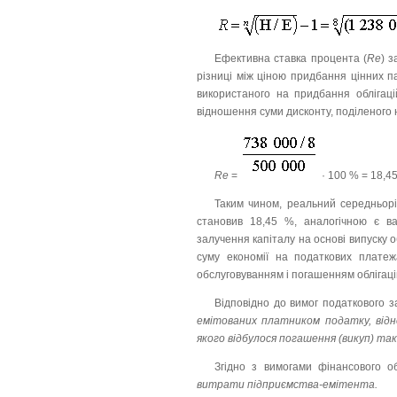
Ефективна ставка процента (
Re
) 
різниці між ціною придбання цінних па
використаного на придбання облігац
відношення суми дисконту, поділеного на
Re
=
· 100 % = 18,4
Таким чином, реальний середньорічн
становив 18,45 %, аналогічною є ва
залучення капіталу на основі випуску о
суму економії на податкових платежа
обслуговуванням і погашенням облігацій
Відповідно до вимог податкового 
емітованих платником податку, відн
якого відбулося погашення (викуп) так
Згідно з вимогами фінансового о
витрати підприємства-емітента.