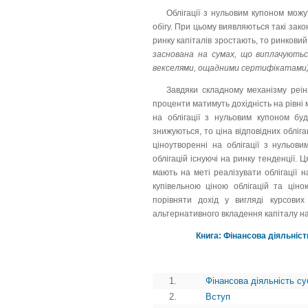
Облігації з нульовим купоном можу
обігу. При цьому виявляються такі зак
ринку капіталів зростають, то ринковий
заснована на сумах, що виплачуютьс
векселями, ощадними сертифікатами) 
Завдяки складному механізму реінв
проценти матимуть дохідність на рівні 
на облігації з нульовим купоном бу
знижуються, то ціна відповідних обліга
ціноутворенні на облігації з нульов
облігацій існуючі на ринку тенденції. 
мають на меті реалізувати облігації н
купівельною ціною облігацій та ціно
порівняти дохід у вигляді курсових
альтернативного вкладення капіталу на
Книга: Фінансова діяльніст
1.
Фінансова діяльність су
2.
Вступ