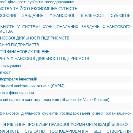
вої діяльності суб’єктів господарювання
ЄМСТВА ТА ЙОГО ЕКОНОМІЧНА СУТНІСТЬ
СНОВНІ ЗАВДАННЯ ФІНАНСОВОЇ ДІЯЛЬНОСТІ СУБ’ЄКТІВ
ЯЛЬНІСТЬ У СИСТЕМІ ФУНКЦІОНАЛЬНИХ ЗАВДАНЬ ФІНАНСОВОГО
МСТВА
НАНСОВОЇ ДІЯЛЬНОСТІ ПІДПРИЄМСТВ
ВАННЯ ПІДПРИЄМСТВ
ЯТТЯ ФІНАНСОВИХ РІШЕНЬ
ЕРЕЛА ФІНАНСОВОЇ ДІЯЛЬНОСТІ ПІДПРИЄМСТВ
фінансування
нтності
ї портфеля інвестицій
хідності капітальних активів (САРМ)
теорія фінансування
зації вартості капіталу власників (Shareholder-Value-Konzept)
інансової діяльності суб’єктів господарювання різних організаційно-
ЯТТЯ РІШЕННЯ ПРО ВИБІР ПРАВОВОЇ ФОРМИ ОРГАНІЗАЦІЇ БІЗНЕСУ
ІЯЛЬНІСТЬ СУБ’ЄКТІВ ГОСПОДАРЮВАННЯ БЕЗ СТВОРЕННЯ