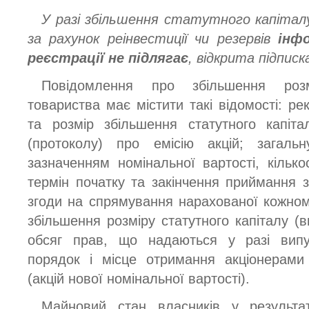
У разі збільшення статутного капітал
за рахунок реінвестиції чи резервів
інф
реєстрації не підлягає
, відкрита підписк
Повідомлення про збільшення розм
товариства має містити такі відомості: рек
та розмір збільшення статутного капіт
(протоколу) про емісію акцій; загаль
зазначенням номінальної вартості, кількост
термін початку та закінчення приймання за
згоди на спрямування нарахованої кожном
збільшення розміру статутного капіталу (в
обсяг прав, що надаються у разі випус
порядок і місце отримання акціонерами 
(акцій нової номінальної вартості).
Майновий стан власників у результат