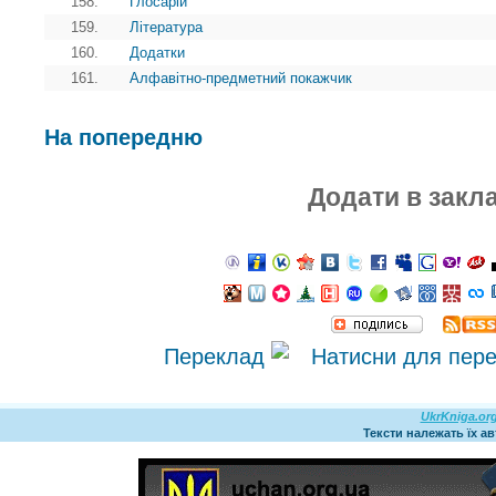
158.
Глосарій
159.
Література
160.
Додатки
161.
Алфавітно-предметний покажчик
На попередню
Додати в закл
Переклад
UkrKniga.or
Тексти належать їх а