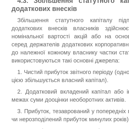
4.3. Збільшення статутного ка
додаткових внесків
Збільшення статутного капіталу під
додаткових внесків власників здійсн
номінальної вартості акцій або на осно
серед держателів додаткових корпоративни
до належної кожному власнику частки стат
використовуються такі основні джерела:
1. Чистий прибуток звітного періоду (одно
цією збільшується власний капітал).
2. Додатковий вкладений капітал або і
межах суми дооцінки необоротних активів.
3. Прибуток, тезаврований у попередніх 
чи нерозподілений прибуток минулих років)