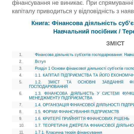
фінансування не виникає. При спрямуванні ї
капіталу приводиться у відповідність з на
Книга: Фінансова діяльність суб’
Навчальний посібник / Тер
ЗМІСТ
1.
Фінансова діяльність суб’єктів господарювання: Навч
2.
Вступ
3.
Розділ 1 Основи фінансової діяльності суб’єктів гос
4.
1.1. КАПІТАЛ ПІДПРИЄМСТВА ТА ЙОГО ЕКОНОМІЧ
5.
1.2. ЗМІСТ ТА ОСНОВНІ ЗАВДАННЯ ФІН
ГОСПОДАРЮВАННЯ
6.
1.3. ФІНАНСОВА ДІЯЛЬНІСТЬ У СИСТЕМІ ФУН
МЕНЕДЖМЕНТУ ПІДПРИЄМСТВА
7.
1.4. ОРГАНІЗАЦІЯ ФІНАНСОВОЇ ДІЯЛЬНОСТІ ПІДП
8.
1.5. ФОРМИ ФІНАНСУВАННЯ ПІДПРИЄМСТВ
9.
1.6. КРИТЕРІЇ ПРИЙНЯТТЯ ФІНАНСОВИХ РІШЕНЬ
10.
1.7. ТЕОРЕТИЧНІ ДЖЕРЕЛА ФІНАНСОВОЇ ДІЯЛЬН
11.
1.7.1. Класична теорія фінансування