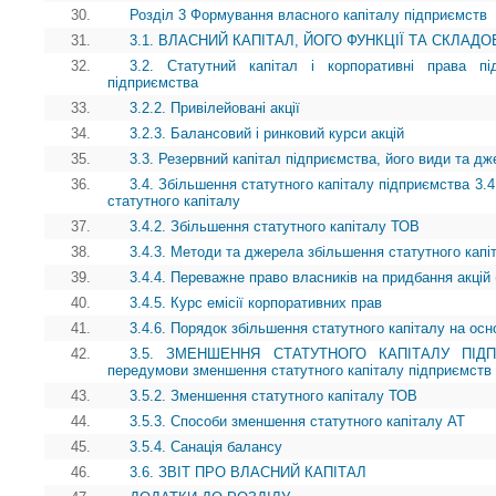
30.
Розділ 3 Формування власного капіталу підприємств
31.
3.1. ВЛАСНИЙ КАПІТАЛ, ЙОГО ФУНКЦІЇ ТА СКЛАДО
32.
3.2. Статутний капітал і корпоративні права пі
підприємства
33.
3.2.2. Привілейовані акції
34.
3.2.3. Балансовий і ринковий курси акцій
35.
3.3. Резервний капітал підприємства, його види та 
36.
3.4. Збільшення статутного капіталу підприємства 3.4
статутного капіталу
37.
3.4.2. Збільшення статутного капіталу ТОВ
38.
3.4.3. Методи та джерела збільшення статутного капі
39.
3.4.4. Переважне право власників на придбання акцій 
40.
3.4.5. Курс емісії корпоративних прав
41.
3.4.6. Порядок збільшення статутного капіталу на осн
42.
3.5. ЗМЕНШЕННЯ СТАТУТНОГО КАПІТАЛУ ПІДПРИ
передумови зменшення статутного капіталу підприємств
43.
3.5.2. Зменшення статутного капіталу ТОВ
44.
3.5.3. Способи зменшення статутного капіталу АТ
45.
3.5.4. Санація балансу
46.
3.6. ЗВІТ ПРО ВЛАСНИЙ КАПІТАЛ