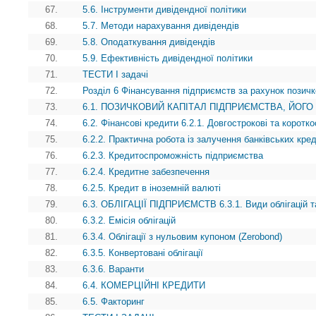
67.
5.6. Інструменти дивідендної політики
68.
5.7. Методи нарахування дивідендів
69.
5.8. Оподаткування дивідендів
70.
5.9. Ефективність дивідендної політики
71.
ТЕСТИ І задачі
72.
Розділ 6 Фінансування підприємств за рахунок позичк
73.
6.1. ПОЗИЧКОВИЙ КАПІТАЛ ПІДПРИЄМСТВА, ЙОГО
74.
6.2. Фінансові кредити 6.2.1. Довгострокові та коротко
75.
6.2.2. Практична робота із залучення банківських кред
76.
6.2.3. Кредитоспроможність підприємства
77.
6.2.4. Кредитне забезпечення
78.
6.2.5. Кредит в іноземній валюті
79.
6.3. ОБЛІГАЦІЇ ПІДПРИЄМСТВ 6.3.1. Види облігацій т
80.
6.3.2. Емісія облігацій
81.
6.3.4. Облігації з нульовим купоном (Zerobond)
82.
6.3.5. Конвертовані облігації
83.
6.3.6. Варанти
84.
6.4. КОМЕРЦІЙНІ КРЕДИТИ
85.
6.5. Факторинг