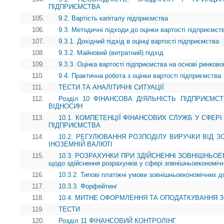
ПІДПРИЄМСТВА
105.
9.2. Вартість капіталу підприємства
106.
9.3. Методичні підходи до оцінки вартості підприємст
107.
9.3.1. Дохідний підхід в оцінці вартості підприємства
108.
9.3.2. Майновий (витратний) підхід
109.
9.3.3. Оцінка вартості підприємства на основі ринково
110.
9.4. Практична робота з оцінки вартості підприємства
111.
ТЕСТИ ТА АНАЛІТИЧНІ СИТУАЦІЇ
112.
Розділ 10 ФІНАНСОВА ДІЯЛЬНІСТЬ ПІДПРИЄМ
ВІДНОСИН
113.
10.1. КОМПЕТЕНЦІЇ ФІНАНСОВИХ СЛУЖБ У СФЕР
ПІДПРИЄМСТВА
114.
10.2. РЕГУЛЮВАННЯ РОЗПОДІЛУ ВИРУЧКИ ВІД З
ІНОЗЕМНІЙ ВАЛЮТІ
115.
10.3. РОЗРАХУНКИ ПРИ ЗДІЙСНЕННІ ЗОВНІШНЬОЕК
щодо здійснення розрахунків у сфері зовнішньоекономічн
116.
10.3.2. Типові платіжні умови зовнішньоекономічних до
117.
10.3.3. Форфейтинг
118.
10.4. МИТНЕ ОФОРМЛЕННЯ ТА ОПОДАТКУВАННЯ 
119.
ТЕСТИ
120.
Розділ 11 ФІНАНСОВИЙ КОНТРОЛІНГ