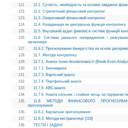
121.
11.1. Сутність, необхідність та основні завдання фіна
122.
11.2. Стратегічний фінансовий контролінг
123.
11.3. Оперативний фінансовий контролінг
124.
11.4. Координація як центральна функція контролінгу
125.
11.5. Внутрішній аудит (ревізія) в системі функцій кон
126.
11.6. Система раннього попередження і реагуванн
організація
127.
11.6.2. Прогнозування банкрутства на основі дискримі
128.
11.7. Методи контролінгу
129.
11.7.1. Аналіз точки беззбитковості (Break-Even-Analy
130.
11.7.2. Бенчмаркінг
131.
11.7.3. Вартісний аналіз
132.
11.7.4. Портфельний аналіз
133.
11.7.5. АВС-аналіз
134.
11.7.6. Аналіз сильних і слабких місць на підприємств
135.
11.8. МЕТОДИ ФІНАНСОВОГО ПРОГНОЗУВАННЯ 
прогнозування
136.
11.8.2. Каузальне прогнозування
137.
11.8.3. Методи екстраполяції [119]
138.
ТЕСТИ І ЗАДАЧІ