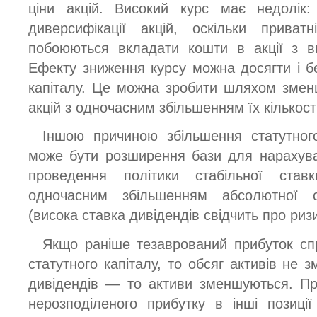
ціни акцій. Високий курс має недолік
диверсифікації акцій, оскільки приват
побоюються вкладати кошти в акції з в
Ефекту зниження курсу можна досягти і б
капіталу. Це можна зробити шляхом змен
акцій з одночасним збільшенням їх кількості
Іншою причиною збільшення статутног
може бути розширення бази для нарахув
проведення політики стабільної став
одночасним збільшенням абсолютної 
(висока ставка дивідендів свідчить про риз
Якщо раніше тезаврований прибуток сп
статутного капіталу, то обсяг активів не 
дивідендів — то активи зменшуються. Пр
нерозподіленого прибутку в інші позиці