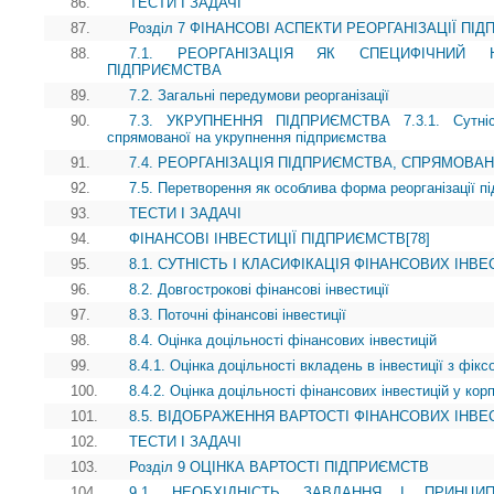
86.
ТЕСТИ І ЗАДАЧІ
87.
Розділ 7 ФІНАНСОВІ АСПЕКТИ РЕОРГАНІЗАЦІЇ ПІ
88.
7.1. РЕОРГАНІЗАЦІЯ ЯК СПЕЦИФІЧНИЙ 
ПІДПРИЄМСТВА
89.
7.2. Загальні передумови реорганізації
90.
7.3. УКРУПНЕННЯ ПІДПРИЄМСТВА 7.3.1. Сутність
спрямованої на укрупнення підприємства
91.
7.4. РЕОРГАНІЗАЦІЯ ПІДПРИЄМСТВА, СПРЯМОВА
92.
7.5. Перетворення як особлива форма реорганізації п
93.
ТЕСТИ І ЗАДАЧІ
94.
ФІНАНСОВІ ІНВЕСТИЦІЇ ПІДПРИЄМСТВ[78]
95.
8.1. СУТНІСТЬ І КЛАСИФІКАЦІЯ ФІНАНСОВИХ ІНВ
96.
8.2. Довгострокові фінансові інвестиції
97.
8.3. Поточні фінансові інвестиції
98.
8.4. Оцінка доцільності фінансових інвестицій
99.
8.4.1. Оцінка доцільності вкладень в інвестиції з фік
100.
8.4.2. Оцінка доцільності фінансових інвестицій у кор
101.
8.5. ВІДОБРАЖЕННЯ ВАРТОСТІ ФІНАНСОВИХ ІНВЕС
102.
ТЕСТИ І ЗАДАЧІ
103.
Розділ 9 ОЦІНКА ВАРТОСТІ ПІДПРИЄМСТВ
104.
9.1. НЕОБХІДНІСТЬ, ЗАВДАННЯ І ПРИНЦИ