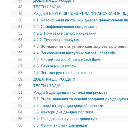
47.
ДОДАТКИ ДО РОЗДІЛУ
48.
ТЕСТИ І ЗАДАЧІ
49.
Розділ 4 ВНУТРІШНІ ДЖЕРЕЛА ФІНАНСУВАННЯ П
50.
4.1. Класифікація внутрішніх джерел фінансування п
51.
4.2. Самофінансування підприємств
52.
4.2.1. Приховане самофінансування
53.
4.2.2. Тезаврація прибутку
54.
4.3. Збільшення статутного капіталу без залученн
55.
4.4. Забезпечення наступних витрат i платежів
56.
4.5. Чистий грошовий потік (Cash-flow)
57.
4.6. Показники Cash-flow
58.
4.7. Звіт про рух грошових коштів
59.
ДОДАТКИ ДО РОЗДІЛУ
60.
ТЕСТИ І ЗАДАЧІ
61.
Розділ 5 Дивідендна політика підприємств
62.
5.1. Зміст, значення та основні завдання дивідендної 
63.
5.2. Теорії в галузі дивідендної політики
64.
5.3. Фактори дивідендної політики
65.
5.4. Порядок нарахування дивідендів
66.
5.5. Форми виплати дивідендів