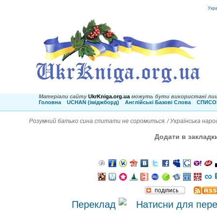
Укр
Матеріали сайту
UkrKniga.org.ua
можуть бути використані лиш
Головна
UCHAN (іміджборд)
Англійські Базові Слова
СПИСОК
Розумний батько сина спитати не соромиться. / Українська наро
Додати в закладк
Переклад