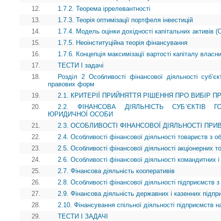
12.
1.7.2. Теорема іррелевантності
13.
1.7.3. Теорія оптимізації портфеля інвестицій
14.
1.7.4. Модель оцінки дохідності капітальних активів 
15.
1.7.5. Неоінституційна теорія фінансування
16.
1.7.6. Концепція максимізації вартості капіталу власни
17.
ТЕСТИ І задачі
18.
Розділ 2 Особливості фінансової діяльності суб’єкт
правових форм
19.
2.1. КРИТЕРІЇ ПРИЙНЯТТЯ РІШЕННЯ ПРО ВИБІР П
20.
2.2. ФІНАНСОВА ДІЯЛЬНІСТЬ СУБ’ЄКТІВ
ЮРИДИЧНОЇ ОСОБИ
21.
2.3. ОСОБЛИВОСТІ ФІНАНСОВОЇ ДІЯЛЬНОСТІ ПР
22.
2.4. Особливості фінансової діяльності товариств з 
23.
2.5. Особливості фінансової діяльності акціонерних т
24.
2.6. Особливості фінансової діяльності командитних і
25.
2.7. Фінансова діяльність кооперативів
26.
2.8. Особливості фінансової діяльності підприємств з
27.
2.9. Фінансова діяльність державних і казенних підпр
28.
2.10. Фінансування спільної діяльності підприємств на
29.
ТЕСТИ І ЗАДАЧІ