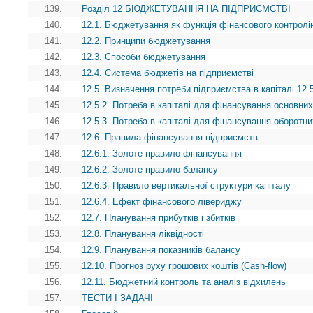
139.
Розділ 12 БЮДЖЕТУВАННЯ НА ПІДПРИЄМСТВІ
140.
12.1. Бюджетування як функція фінансового контролі
141.
12.2. Принципи бюджетування
142.
12.3. Способи бюджетування
143.
12.4. Система бюджетів на підприємстві
144.
12.5. Визначення потреби підприємства в капіталі 12.5
145.
12.5.2. Потреба в капіталі для фінансування основних
146.
12.5.3. Потреба в капіталі для фінансування оборотни
147.
12.6. Правила фінансування підприємств
148.
12.6.1. Золоте правило фінансування
149.
12.6.2. Золоте правило балансу
150.
12.6.3. Правило вертикальної структури капіталу
151.
12.6.4. Ефект фінансового лівериджу
152.
12.7. Планування прибутків і збитків
153.
12.8. Планування ліквідності
154.
12.9. Планування показників балансу
155.
12.10. Прогноз руху грошових коштів (Cash-flow)
156.
12.11. Бюджетний контроль та аналіз відхилень
157.
ТЕСТИ І ЗАДАЧІ