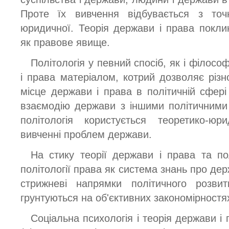
Проте їх вивчення відбувається з точ
юридичної. Теорія держави і права покл
як правове явище.
Політологія у певний спосіб, як і філос
і права матеріалом, котрий дозволяє різн
місце держави і права в політичній сфері
взаємодію держави з іншими політичними 
політологія користується теоретико-ю
вивченні проблем держави.
На стику теорії держави і права та по
політології права як система знань про дер
стрижневі напрямки політичного розв
грунтуються на об'єктивних закономірностях
Соціальна психологія і теорія держави і