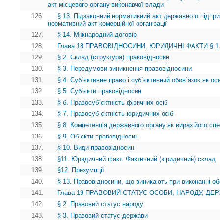
акт місцевого органу виконавчої влади
126.
§ 13. Підзаконний нормативний акт державного підприє
нормативний акт комерційної організації
127.
§ 14. Міжнародний договір
128.
Глава 18 ПРАВОВІДНОСИНИ. ЮРИДИЧНІ ФАКТИ § 1. П
129.
§ 2. Склад (структура) правовідносин
130.
§ 3. Передумови виникнення правовідносини
131.
§ 4. Суб`єктивне право і суб`єктивний обов`язок як о
132.
§ 5. Суб`єкти правовідносин
133.
§ б. Правосуб`єктність фізичних осіб
134.
§ 7. Правосуб`єктність юридичних осіб
135.
§ 8. Компетенція державного органу як вираз його спе
136.
§ 9. Об`єкти правовідносин
137.
§ 10. Види правовідносин
138.
§11. Юридичний факт. Фактичний (юридичний) склад
139.
§12. Презумпції
140.
§ 13. Правовідносини, що виникають при виконанні об
141.
Глава 19 ПРАВОВИЙ СТАТУС ОСОБИ, НАРОДУ, ДЕРЖА
142.
§ 2. Правовий статус народу
143.
§ 3. Правовий статус держави