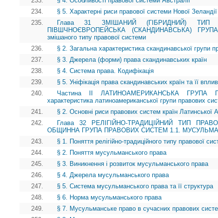
233.
§ 4. Особливості правової системи Австралії
234.
§ 5. Характерні риси правової системи Нової Зеландії
235.
Глава 31 ЗМІШАНИЙ (ГІБРИДНИЙ) ТИП 
ПІВШЧНОЄВРОПЕЙСЬКА (СКАНДИНАВСЬКА) ГРУП
змішаного типу правової системи
236.
§ 2. Загальна характеристика скандинавської групи 
237.
§ 3. Джерела (форми) права скандинавських країн
238.
§ 4. Система права. Кодифікація
239.
§ 5. Уніфікація права скандинавських країн та її впли
240.
Частина II ЛАТИНОАМЕРИКАНСЬКА ГРУПА 
характеристика латиноамериканської групи правових си
241.
§ 2. Основні риси правових систем країн Латинської 
242.
Глава 32 РЕЛІГІЙНО-ТРАДИЦІЙНИЙ ТИП ПРАВО
ОБЩИННА ГРУПА ПРАВОВИХ СИСТЕМ 1.1. МУСУЛЬМ
243.
§ 1. Поняття релігійно-традиційного типу правової си
244.
§ 2. Поняття мусульманського права
245.
§ 3. Виникнення і розвиток мусульманського права
246.
§ 4. Джерела мусульманського права
247.
§ 5. Система мусульманського права та її структура
248.
§ 6. Норма мусульманського права
249.
§ 7. Мусульманське право в сучасних правових систе