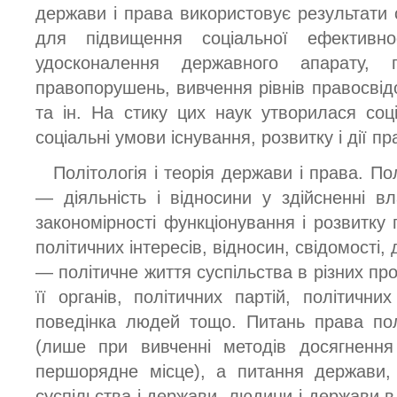
держави і права використовує результати 
для підвищення соціальної ефективно
удосконалення державного апарату, 
правопорушень, вивчення рівнів правосвідо
та ін. На стику цих наук утворилася соц
соціальні умови існування, розвитку і дії пр
Політологія і теорія держави і права. По
— діяльність і відносини у здійсненні вл
закономірності функціонування і розвитку п
політичних інтересів, відносин, свідомості, д
— політичне життя суспільства в різних про
її органів, політичних партій, політичних
поведінка людей тощо. Питань права пол
(лише при вивченні методів досягнення
першорядне місце), а питання держави, 
суспільства і держави, людини і держави в 