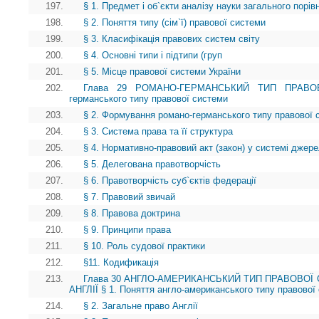
197.
§ 1. Предмет і об`єкти аналізу науки загального порі
198.
§ 2. Поняття типу (сім`ї) правової системи
199.
§ 3. Класифікація правових систем світу
200.
§ 4. Основні типи і підтипи (груп
201.
§ 5. Місце правової системи України
202.
Глава 29 РОМАНО-ГЕРМАНСЬКИЙ ТИП ПРАВОВ
германського типу правової системи
203.
§ 2. Формування романо-германського типу правової 
204.
§ 3. Система права та її структура
205.
§ 4. Нормативно-правовий акт (закон) у системі джер
206.
§ 5. Делегована правотворчість
207.
§ 6. Правотворчість суб`єктів федерації
208.
§ 7. Правовий звичай
209.
§ 8. Правова доктрина
210.
§ 9. Принципи права
211.
§ 10. Роль судової практики
212.
§11. Кодификація
213.
Глава 30 АНГЛО-АМЕРИКАНСЬКИЙ ТИП ПРАВОВОЇ 
АНГЛІЇ § 1. Поняття англо-американського типу правової
214.
§ 2. Загальне право Англії