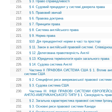
215.
§ 3. Право справедливості
216.
§ 4. Судовий прецедент у системі джерела права
217.
§ 5. Правовий звичай
218.
§ 6. Правова доктрина
219.
§ 7. Принципи права
220.
§ 8. Система англійського права
221.
§ 9. Норма права
222.
§10. Дія прецедентної норми в часі та просторі
223.
§ 11. Закон в англійській правовій системі. Співвідно
224.
§ 12. Делегована правотворчість Англії
225.
§ 13. Юридична термінологія країн загального права
226.
§ 14. Судова система Англії
227.
Частина II ПРАВОВА СИСТЕМА США § 1. Вплив англі
системи США
228.
§ 2. Специфічні риси американської правової системи 
229.
§ 3. Судова система США
230.
Частина ІІІ. ІНШІ ПРАВОВІ СИСТЕМИ ЄВРОПЕЙ
АНГЛО-АМЕРИКАНСЬКОГО ТИПУ § 1. Своєрідність право
231.
§ 2. Загальна характеристика правової системи Ірланд
232.
§ 3. Основні риси правової системи Канади