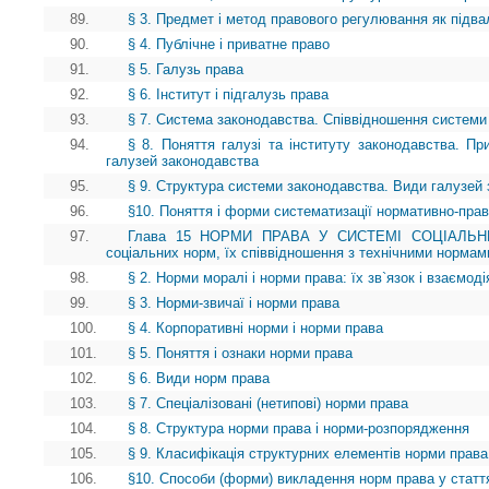
89.
§ 3. Предмет і метод правового регулювання як під
90.
§ 4. Публічне і приватне право
91.
§ 5. Галузь права
92.
§ 6. Інститут і підгалузь права
93.
§ 7. Система законодавства. Співвідношення системи
94.
§ 8. Поняття галузі та інституту законодавства. Пр
галузей законодавства
95.
§ 9. Структура системи законодавства. Види галузей
96.
§10. Поняття і форми систематизації нормативно-прав
97.
Глава 15 НОРМИ ПРАВА У СИСТЕМІ СОЦІАЛЬНИХ
соціальних норм, їх співвідношення з технічними нормам
98.
§ 2. Норми моралі і норми права: їх зв`язок і взаємоді
99.
§ 3. Норми-звичаї і норми права
100.
§ 4. Корпоративні норми і норми права
101.
§ 5. Поняття і ознаки норми права
102.
§ 6. Види норм права
103.
§ 7. Спеціалізовані (нетипові) норми права
104.
§ 8. Структура норми права і норми-розпорядження
105.
§ 9. Класифікація структурних елементів норми права
106.
§10. Способи (форми) викладення норм права у статт