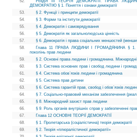
52.
Розділ III ТЕОРІЯ ДЕМОКРАТІЇ. ПРАВА ЛЮД
ДЕМОКРАТІЮ § 1. Поняття і ознаки демократії
53.
§ 2. Функції і принципи демократії
54.
§ 3. Форми та інститути демократії
55.
§ 4. Демократія і самоврядування
56.
§ 5. Демократія як загальнолюдська цінність
57.
§ 6. Демократія і права соціальних меншостей (менши
58.
Глава 11 ПРАВА ЛЮДИНИ І ГРОМАДЯНИНА § 1. Іст
поколінь прав людини
59.
§ 2. Основні права людини і громадянина. Міжнародні
60.
§ 3. Система основних прав і свобод людини і грома
61.
§ 4. Система обов`язків людини і громадянина
62.
§ 5. Система прав дитини
63.
§ 6. Система гарантій прав, свобод і обов`язків люди
64.
§ 7. Соціально-правовий механізм забезпечення (реалі
65.
§ 8. Міжнародний захист прав людини
66.
§ 9. Роль органів внутрішніх справ у забезпеченні пр
67.
Глава 12 ОСНОВНІ ТЕОРІЇ ДЕМОКРАТІЇ
68.
§ 1. Пролетарська (соціалістична) теорія демократії
69.
§ 2. Теорія «плюралістичної демократії»
70.
§ 3. Теорія елітарної демократії