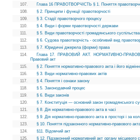
107.
Глава 16 ПРАВОТВОРЧІСТЬ § 1. Поняття правотворчості
108.
§ 2. Принципи і функції правотворчості
109.
§ 3. Стадії правотворчого процесу
110.
§ 4. Види і форми правотворчості держави
111.
§ 5. Види правотворчості громадянського суспільства
112.
§ 6. Судова правотворчість - особливий вид правотво
113.
§ 7. Юридичні джерела (форми) права
114.
Глава 17. ПРАВОВИЙ АКТ. НОРМАТИВНО-ПРАВОВ
Правовий акт
115.
§ 2. Поняття нормативно-правового акта і його відмінн
116.
§ 3. Види нормативно-правових актів
117.
§ 4. Поняття і ознаки закону
118.
§ 5. Законодавчий процес
119.
§ 6. Види законів
120.
§ 7. Конституція — основний закон громадянського су
121.
§ 8. Дія нормативно-правового акта в часі
122.
§ 9. Дія нормативно-правового акта в просторі і за ко
123.
§ 10. Поняття підзаконного нормативно-правового акта
124.
§11. Відомчий акт
125.
§ 12. Підзаконний нормативний акт органу місцевого