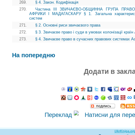
269.
§ 4. Закон. Кодифікація
270.
Частина III ЗВИЧАЄВО-ОБЩИННА ГРУПА ПРАВ
АФРИКИ І МАДАГАСКАРУ § 1. Загальна характеристи
систем
271.
§ 2. Основні риси звичаєвого права
272.
§ 3. Звичаєве право і суди в умовах колонізації краї
273.
§ 4. Звичаєве право в сучасних правових системах А
На попередню
Додати в закл
Переклад
UkrKniga.or