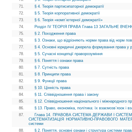
71.
§ 4. Теорія партисипаторної демократії
72.
§ 5. Теорія корпоративної демократії
73.
§ 6. Теорія «комп`ютерної демократії»
74.
Розділ IV ТЕОРІЯ ПРАВА Глава 13 ЗАГАЛЬНЕ ВЧЕНН
75.
§ 2. Походження права
76.
§ 3. Ознаки, що відрізняють норми права від норм пов
77.
§ 4. Основні юридичні джерела формування права у рі
78.
§ 5. Сучасні концепції праворозуміння
79.
§ 6. Поняття і ознаки права
80.
§ 7. Сутність права
81.
§ 8. Принципи права
82.
§ 9. Функції права
83.
§ 10. Цінність права
84.
§ 11. Співвідношення права і закону
85.
§ 12. Співвідношення національного і міжнародного п
86.
§ 13. Право, економіка, політика: їх взаємозв`язок і 
87.
Глава 14. ПРАВОВА СИСТЕМА ДЕРЖАВИ І СИСТЕ
СИСТЕМАТИЗАЦІЯ НОРМАТИВНО-ПРАВОВОГО МАТЕРІАЛУ
системи
88.
§ 2. Поняття, основні ознаки і структура системи прав