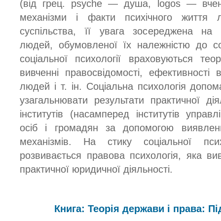
(від грец. psyche — душа, logos — вчен
механізми і факти психічного життя л
суспільства, її увага зосереджена на 
людей, обумовленої їх належністю до со
соціальної психології враховуються те
вивченні правосвідомості, ефективності
людей і т. ін. Соціальна психологія допом
узагальнювати результати практичної ді
інститутів (насамперед інститутів управл
осіб і громадян за допомогою виявленн
механізмів. На стику соціальної пси
розвивається правова психологія, яка вив
практичної юридичної діяльності.
Книга: Теорія держави і права: Пі