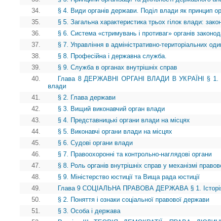
34.
§ 4. Види органів держави. Поділ влади як принцип ор
35.
§ 5. Загальна характеристика трьох гілок влади: зако
36.
§ 6. Система «стримувань і противаг» органів законод
37.
§ 7. Управління в адміністративно-територіальних о
38.
§ 8. Професійна і державна служба.
39.
§ 9. Служба в органах внутрішніх справ
40.
Глава 8 ДЕРЖАВНІ ОРГАНІ ВЛАДИ В УКРАЇНІ § 1. В
влади
41.
§ 2. Глава держави
42.
§ 3. Вищий виконавчий орган влади
43.
§ 4. Представницькі органи влади на місцях
44.
§ 5. Виконавчі органи влади на місцях
45.
§ 6. Судові органи влади
46.
§ 7. Правоохоронні та контрольно-наглядові органи
47.
§ 8. Роль органів внутрішніх справ у механізмі право
48.
§ 9. Міністерство юстиції та Вища рада юстиції
49.
Глава 9 СОЦІАЛЬНА ПРАВОВА ДЕРЖАВА § 1. Історія і
50.
§ 2. Поняття і ознаки соціальної правової держави
51.
§ 3. Особа і держава