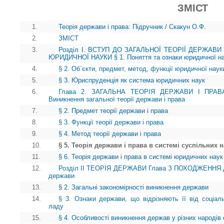
ЗМІСТ
1.
Теорія держави і права: Підручник / Скакун О.Ф.
2.
ЗМІСТ
3.
Розділ І. ВСТУП ДО ЗАГАЛЬНОЇ ТЕОРІЇ ДЕРЖАВИ
ЮРИДИЧНОЇ НАУКИ § 1. Поняття та ознаки юридичної н
4.
§ 2. Об`єкти, предмет, метод, функції юридичної наук
5.
§ 3. Юриспруденція як система юридичних наук
6.
Глава 2. ЗАГАЛЬНА ТЕОРІЯ ДЕРЖАВИ І ПРА
Виникнення загальної теорії держави і права
7.
§ 2. Предмет теорії держави і права
8.
§ 3. Функції теорії держави і права
9.
§ 4. Метод теорії держави і права
10.
§ 5. Теорія держави і права в системі суспільних 
11.
§ 6. Теорія держави і права в системі юридичних наук
12.
Розділ II ТЕОРІЯ ДЕРЖАВИ Глава З ПОХОДЖЕННЯ ДЕ
держави
13.
§ 2. Загальні закономірності виникнення держави
14.
§ 3. Ознаки держави, що відрізняють її від соціаль
ладу
15.
§ 4. Особливості виникнення держав у різних народів 