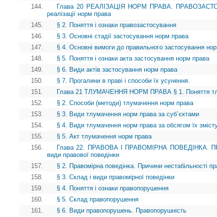
144.
Глава 20 РЕАЛІЗАЦІЯ НОРМ ПРАВА. ПРАВОЗАСТОС
реалізації норм права
145.
§ 2. Поняття і ознаки правозастосування
146.
§ 3. Основні стадії застосування норм права
147.
§ 4. Основні вимоги до правильного застосування но
148.
§ 5. Поняття і ознаки акта застосування норм права
149.
§ 6. Види актів застосування норм права
150.
§ 7. Прогалини в праві і способи їх усунення.
151.
Глава 21 ТЛУМАЧЕННЯ НОРМ ПРАВА § 1. Поняття тл
152.
§ 2. Способи (методи) тлумачення норм права
153.
§ 3. Види тлумачення норм права за суб`єктами
154.
§ 4. Види тлумачення норм права за обсягом їх зміст
155.
§ 5. Акт тлумачення норм права
156.
Глава 22. ПРАВОВА І ПРАВОМІРНА ПОВЕДІНКА. ПР
види правової поведінки
157.
§ 2. Правомірна поведінка. Причини нестабільності пр
158.
§ 3. Склад і види правомірної поведінки
159.
§ 4. Поняття і ознаки правопорушення
160.
§ 5. Склад правопорушення
161.
§ 6. Види правопорушень. Правопорушність