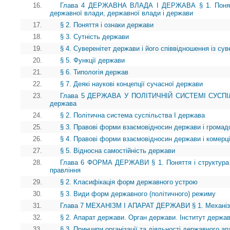
16.
Глава 4 ДЕРЖАВНА ВЛАДА І ДЕРЖАВА § 1. Поняття
державної влади, державної влади і держави
17.
§ 2. Поняття і ознаки держави
18.
§ 3. Сутність держави
19.
§ 4. Суверенітет держави і його співвідношення із сув
20.
§ 5. Функції держави
21.
§ 6. Типологія держав
22.
§ 7. Деякі наукові концепції сучасної держави
23.
Глава 5 ДЕРЖАВА У ПОЛІТИЧНІЙ СИСТЕМІ СУСПІЛЬ
держава
24.
§ 2. Політична система суспільства І держава
25.
§ 3. Правові форми взаємовідносин держави і громад
26.
§ 4. Правові форми взаємовідносин держави і комерці
27.
§ 5. Відносна самостійність держави
28.
Глава 6 ФОРМА ДЕРЖАВИ § 1. Поняття і структура
правління
29.
§ 2. Класифікація форм державного устрою
30.
§ 3. Види форм державного (політичного) режиму
31.
Глава 7 МЕХАНІЗМ І АПАРАТ ДЕРЖАВИ § 1. Механі
32.
§ 2. Апарат держави. Орган держави. Інститут держа
33.
§ 3. Принципи організації та діяльності державного ап