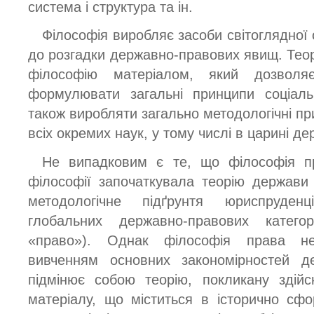
система і структура та ін.
Філософія виробляє засоби світоглядної 
до розгадки державно-правових явищ. Теор
філософію матеріалом, який дозволя
формулювати загальні принципи соціаль
також виробляти загально методологічні пр
всіх окремих наук, у тому числі в царині де
Не випадковим є те, що філософія пр
філософії започаткувала теорію держави
методологічне підґрунтя юриспруден
глобальних державно-правових категор
«право»). Однак філософія права не
вивченням основних закономірностей 
підмінює собою теорію, покликану здійс
матеріалу, що міститься в історично сф