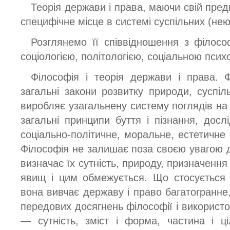
Теорія держави і права, маючи свій предм
специфічне місце в системі суспільних (не
Розглянемо її співвідношення з філосо
соціологією, політологією, соціальною псих
Філософія і теорія держави і права.
загальні закони розвитку природи, суспіл
виробляє узагальнену систему поглядів на 
загальні принципи буття і пізнання, дослі
соціально-політичне, моральне, естетичне
Філософія не залишає поза своєю увагою д
визначає їх сутність, природу, призначення 
явищ і цим обмежується. Що стосується 
вона вивчає державу і право багатогранне
передових досягнень філософії і використо
— сутність, зміст і форма, частина і ціл