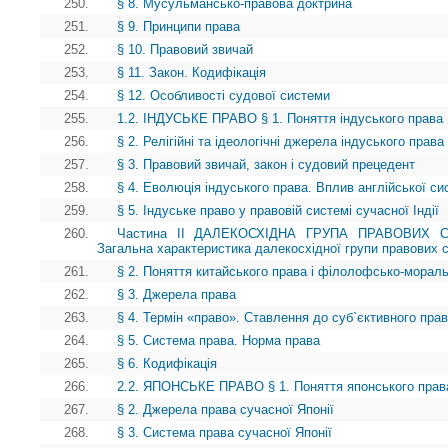
250.
§ 8. Мусульмансько-правова доктрина
251.
§ 9. Принципи права
252.
§ 10. Правовий звичай
253.
§ 11. Закон. Кодифікація
254.
§ 12. Особливості судової системи
255.
1.2. ІНДУСЬКЕ ПРАВО § 1. Поняття індуського права
256.
§ 2. Релігійні та ідеологічні джерела індуського права
257.
§ 3. Правовий звичай, закон і судовий прецедент
258.
§ 4. Еволюція індуського права. Вплив англійської с
259.
§ 5. Індуське право у правовій системі сучасної Індії
260.
Частина II ДАЛЕКОСХІДНА ГРУПА ПРАВОВИХ 
Загальна характеристика далекосхідної групи правових 
261.
§ 2. Поняття китайського права і філолофсько-морал
262.
§ 3. Джерела права
263.
§ 4. Термін «право». Ставлення до суб`єктивного пра
264.
§ 5. Система права. Норма права
265.
§ 6. Кодифікація
266.
2.2. ЯПОНСЬКЕ ПРАВО § 1. Поняття японського права
267.
§ 2. Джерела права сучасної Японії
268.
§ 3. Система права сучасної Японії