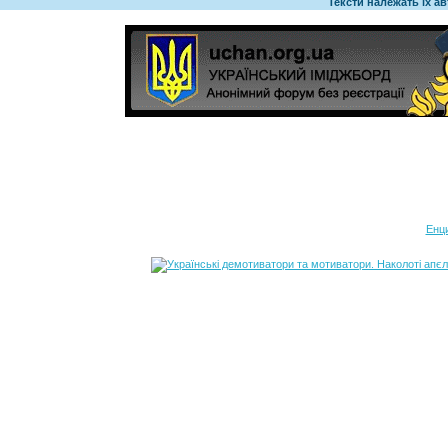
Тексти належать їх а
Енц