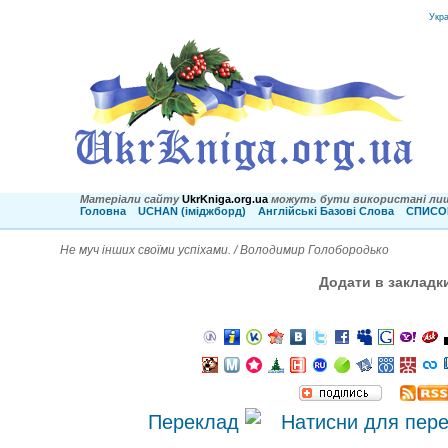
Укр
Матеріали сайту
UkrKniga.org.ua
можуть бути використані лиш
Головна
UCHAN (іміджборд)
Англійські Базові Слова
СПИСОК
Не муч інших своїми успіхами. / Володимир Голобородько
Додати в закладк
Переклад