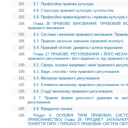
181.
§ 7. Професійна правова культура
182.
§ 8. Структура правової культури суспільства
183.
§ 9. Професійна правосвідомість і правова культура сп
184.
Глава 26 ПРАВОВЕ ВИХОВАННЯ. ПРАВОВИЙ ВСЕОБ
правового виховання
185.
§ 2. Система і механізм правового виховання. Правов
186.
§ 3. Правове загальне навчання (правовий всеобуч)
187.
§ 4. Правовий нігілізм: джерела і шляхи подолання
188.
Глава 27 ПРАВОВЕ РЕГУЛЮВАННЯ І ЙОГО МЕХАНІ
правового регулювання і його відмінність від правового 
189.
§ 2. Сфера, основні напрямки і межі правового регул
190.
§ 3, Види, способи і типи правового регулювання
191.
§ 4. Механізм правового регулювання
192.
§ 5. Елементи механізму правового регулювання та ї
193.
§ 6. Стадії механізму правового регулювання
194.
§ 7. Правові форми діяльності держави як засі
регулювання
195.
§ 8. Юридична техніка
196.
Розділ V. ОСНОВНІ ТИПИ ПРАВОВИХ СИСТЕ
ПРАВОЗНАВСТВО) Глава 28. ПРЕДМЕТ ЗАГАЛЬНО
ПОНЯТТЯ ТИПУ І ТИПОЛОГІЇ ПРАВОВИХ СИСТЕМ СВІ