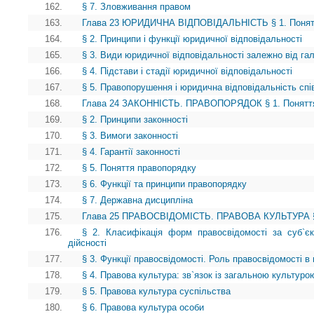
162.
§ 7. Зловживання правом
163.
Глава 23 ЮРИДИЧНА ВІДПОВІДАЛЬНІСТЬ § 1. Поняття 
164.
§ 2. Принципи і функції юридичної відповідальності
165.
§ 3. Види юридичної відповідальності залежно від га
166.
§ 4. Підстави і стадії юридичної відповідальності
167.
§ 5. Правопорушення і юридична відповідальність спів
168.
Глава 24 ЗАКОННІСТЬ. ПРАВОПОРЯДОК § 1. Поняття
169.
§ 2. Принципи законності
170.
§ 3. Вимоги законності
171.
§ 4. Гарантії законності
172.
§ 5. Поняття правопорядку
173.
§ 6. Функції та принципи правопорядку
174.
§ 7. Державна дисципліна
175.
Глава 25 ПРАВОСВІДОМІСТЬ. ПРАВОВА КУЛЬТУРА § 1.
176.
§ 2. Класифікація форм правосвідомості за суб`є
дійсності
177.
§ 3. Функції правосвідомості. Роль правосвідомості в 
178.
§ 4. Правова культура: зв`язок із загальною культуро
179.
§ 5. Правова культура суспільства
180.
§ 6. Правова культура особи