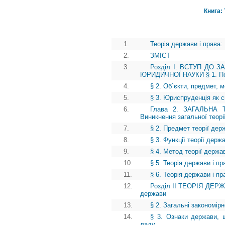
Книга: 
1.
Теорія держави і права:
2.
ЗМІСТ
3.
Розділ І. ВСТУП ДО 
ЮРИДИЧНОЇ НАУКИ § 1. Пон
4.
§ 2. Об`єкти, предмет, 
5.
§ 3. Юриспруденція як 
6.
Глава 2. ЗАГАЛЬНА
Виникнення загальної теорі
7.
§ 2. Предмет теорії дер
8.
§ 3. Функції теорії держ
9.
§ 4. Метод теорії держа
10.
§ 5. Теорія держави і пр
11.
§ 6. Теорія держави і п
12.
Розділ II ТЕОРІЯ ДЕР
держави
13.
§ 2. Загальні закономір
14.
§ 3. Ознаки держави, щ
ладу