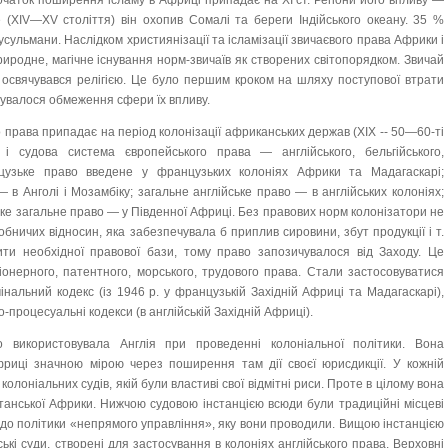
аток поширення ісламу в Африці припадає на XI ст. Регіони його впливу —
 (XIV—XV століття) він охопив Сомалі та береги Індійського океану. 35 %
ульмани. Наслідком християнізації та ісламізації звичаєвого права Африки і
иродне, магічне існування норм-звичаїв як створених світопорядком. Звичай
 освячувався релігією. Це було першим кроком на шляху поступової втрати
дбувалося обмеження сфери їх впливу.
о права припадає на період колонізації африканських держав (XIX -- 50—60-ті
і судова система європейського права — англійського, бельгійського,
нцузьке право введене у французьких колоніях Африки та Мадагаскарі;
— в Анголі і Мозамбіку; загальне англійське право — в англійських колоніях;
ьке загальне право — у Південної Африці. Без правових норм колонізатори не
бничих відносин, яка забезпечувала б приплив сировини, збут продукції і т.
ти необхідної правової бази, тому право запозичувалося від Заходу. Це
іонерного, патентного, морського, трудового права. Стали застосовуватися
нальний кодекс (із 1946 р. у французькій Західній Африці та Мадагаскарі),
-процесуальні кодекси (в англійській Західній Африці).
використовувала Англія при проведенні колоніальної політики. Вона
риці значною мірою через поширення там дії своєї юрисдикції. У кожній
олоніальних судів, якій були властиві свої відмітні риси. Проте в цілому вона
итанської Африки. Нижчою судовою інстанцією всюди були традиційні місцеві
 до політики «непрямого управління», яку вони проводили. Вищою інстанцією
ькі суди, створені для застосування в колоніях англійського права. Верховні