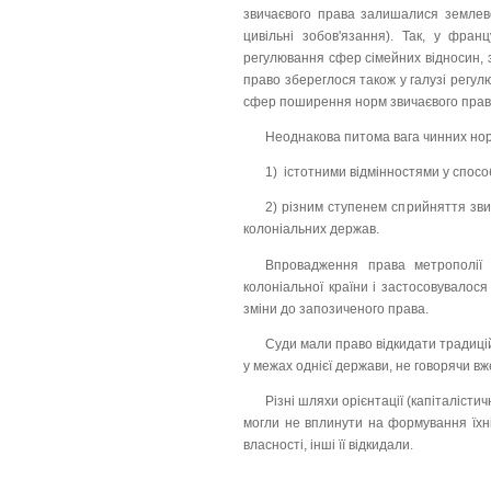
звичаєвого права залишалися землевол
цивільні зобов'язання). Так, у фра
регулювання сфер сімейних відносин, з
право збереглося також у галузі регул
сфер поширення норм звичаєвого права
Неоднакова питома вага чинних нор
1) істотними відмінностями у способі
2) різним ступенем сприйняття зв
колоніальних держав.
Впровадження права метрополії 
колоніальної країни і застосовувалося
зміни до запозиченого права.
Суди мали право відкидати традиційн
у межах однієї держави, не говорячи вже
Різні шляхи орієнтації (капіталіст
могли не вплинути на формування їхні
власності, інші її відкидали.