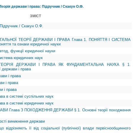
Теорія держави і права: Підручник / Скакун О.Ф.
ЗМІСТ
 Підручник / Скакун О.Ф.
ЗАГАЛЬНОЇ ТЕОРІЇ ДЕРЖАВИ І ПРАВА Глава 1. ПОНЯТТЯ І СИСТЕМА
яття та ознаки юридичної науки
метод, функції юридичної науки
система юридичних наук
 ТЕОРІЯ ДЕРЖАВИ І ПРАВА ЯК ФУНДАМЕНТАЛЬНА НАУКА § 1.
ї держави і права
жави і права
ави і права
ви і права
ава в системі суспільних наук
рава в системі юридичних наук
ЖАВИ Глава З ПОХОДЖЕННЯ ДЕРЖАВИ § 1. Основні теорії походження
ності виникнення держави
о відрізняють її від соціальної (публічної) влади первіснообщинного