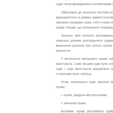
суди також формувалися англійськими 
Увійшовши до загальної системи ко
відправлялося в рамках адміністрати
звичаєво-правових норм, тобто норм об
права. Норми, що суперечили «справедл
Значних змін зазнало регулюванн
земельні ділянки розглядалися суддя
виконання рішення про сплату боргів
власністю.
У витисненні звичаєвого права най
магістратів. Саме місцеві суди були з
суди і суди магістратів керувалися 
сторонами були тубільці.
Отже, колоніальні суди змінили 
права:
• право, уведене метрополіями;
• звичаєве право.
Іноземне право регулювало адміні