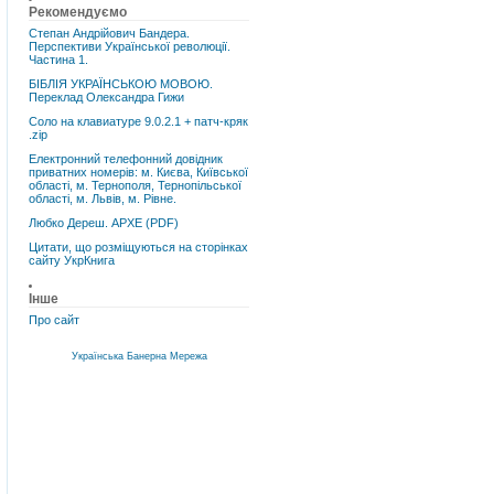
Рекомендуємо
Степан Андрійович Бандера.
Перспективи Української революції.
Частина 1.
БІБЛІЯ УКРАЇНСЬКОЮ МОВОЮ.
Переклад Олександра Гижи
Соло на клавиатуре 9.0.2.1 + патч-кряк
.zip
Електронний телефонний довідник
приватних номерів: м. Києва, Київської
області, м. Тернополя, Тернопільської
області, м. Львів, м. Рівне.
Любко Дереш. АРХЕ (PDF)
Цитати, що розміщуються на сторінках
сайту УкрКнига
Інше
Про сайт
Українська Банерна Мережа