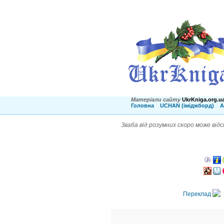
Матеріали сайту
UkrKniga.org.u
Головна
UCHAN (іміджборд)
А
Зваба від розумних скоро може відс
Переклад