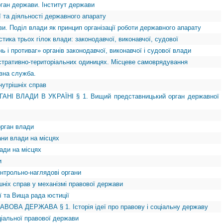
рган держави. Інститут держави
ії та діяльності державного апарату
ви. Поділ влади як принцип організації роботи державного апарату
стика трьох гілок влади: законодавчої, виконавчої, судової
ь і противаг» органів законодавчої, виконавчої і судової влади
ністративно-територіальних одиницях. Місцеве самоврядування
авна служба.
нутрішніх справ
АНІ ВЛАДИ В УКРАЇНІ § 1. Вищий представницький орган державної
орган влади
ани влади на місцях
лади на місцях
и
онтрольно-наглядові органи
ішніх справ у механізмі правової держави
ії та Вища рада юстиції
ВОВА ДЕРЖАВА § 1. Історія ідеї про правову і соціальну державу
оціальної правової держави