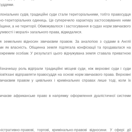
суддями.
лоніальних судів, традиційні суди стали територіальними, тобто правосудця
вно-територіальних одиниць. Це суперечило характеру застосовуваних ними
щини, а не території. Обмежувалося і застосування в судах норм звичаєвого
ивості і моралі» загального права, відкидалися.
я земельних відносин звичаєвим правом. За аналогією з судами в Англії
ми як власність. Общинна земля підлягала конфіскації та продавалася на
 окремим особам. У результаті цього відчужувана земля ставала приватною
значнішу роль відіграли традиційні місцеві суди, ніж верховні суди і суди
обов'язані відправляти правосуддя на основі норм звичаєвого права. Верховні
звичаєвим правом у цивільних і кримінальних справах лише тоді, коли їх
звичаєве африканське право в напрямку оформлення дуалістичної системи
стративно-правові, торгові, кримінально-правові відносини. У сфері дії