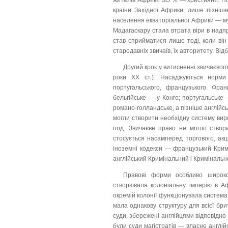
жителів Африки ЗО % — християни. Поч
країни Західної Африки, лише пізніше
населення екваторіальної Африки — мус
Мадагаскару стала втрата віри в надпр
став сприйматися лише тоді, коли він
стародавніх звичаїв, їх авторитету. Ві
Другий крок у витисненні звичаєвог
роки XX ст.). Насаджуються норми 
португальського, французького. Фра
бельгійське — у Конго; португальське 
романо-голландське, а пізніше англійс
могли створити необхідну систему виро
под. Звичаєве право не могло створи
стосується насамперед торгового, акц
іноземні кодекси — французький Кримі
англійський Кримінальний і Кримінально
Правові форми особливо широко 
створювала колоніальну імперію в Аф
окремій колонії функціонувала система к
мала однакову структуру для всієї бр
суди, збережені англійцями відповідно
були суди магістратів — власне англійс