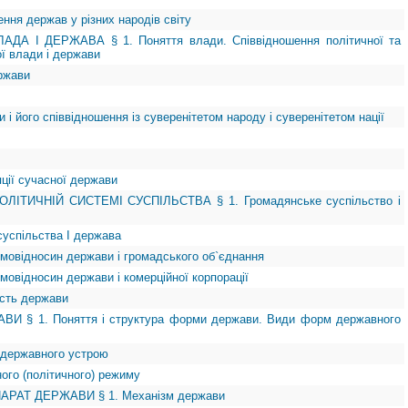
ення держав у різних народів світу
ДА І ДЕРЖАВА § 1. Поняття влади. Співвідношення політичної та
ї влади і держави
ержави
 і його співвідношення із суверенітетом народу і суверенітетом нації
пції сучасної держави
ЛІТИЧНІЙ СИСТЕМІ СУСПІЛЬСТВА § 1. Громадянське суспільство і
суспільства І держава
ємовідносин держави і громадського об`єднання
мовідносин держави і комерційної корпорації
ість держави
И § 1. Поняття і структура форми держави. Види форм державного
 державного устрою
ого (політичного) режиму
ПАРАТ ДЕРЖАВИ § 1. Механізм держави