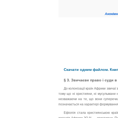
Анонімн
Скачати одним файлом. Книга
§ 3. Звичаєве право і суди в
До колонізації країн Африки звичаї
тому що ні християни, ні мусульмани н
незважаючи на те, що вони суперечили
позначається на характері формування
Ефіопія стала християнською краї