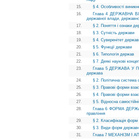
15.
§ 4. Особливості виникн
16.
Глава 4 ДЕРЖАВНА ВЛА
державної влади, державно
17.
§ 2. Поняття і ознаки д
18.
§ 3. Сутність держави
19.
§ 4. Суверенітет держави
20.
§ 5. Функції держави
21.
§ 6. Типологія держав
22.
§ 7. Деякі наукові конце
23.
Глава 5 ДЕРЖАВА У ПО
держава
24.
§ 2. Політична система 
25.
§ 3. Правові форми вза
26.
§ 4. Правові форми взає
27.
§ 5. Відносна самостійн
28.
Глава 6 ФОРМА ДЕРЖАВ
правління
29.
§ 2. Класифікація форм
30.
§ 3. Види форм державн
31.
Глава 7 МЕХАНІЗМ І А