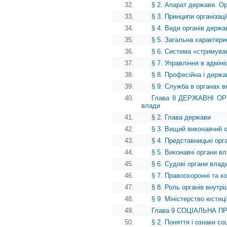
32.
§ 2. Апарат держави. О
33.
§ 3. Принципи організац
34.
§ 4. Види органів держа
35.
§ 5. Загальна характери
36.
§ 6. Система «стримуван
37.
§ 7. Управління в адмі
38.
§ 8. Професійна і держ
39.
§ 9. Служба в органах в
40.
Глава 8 ДЕРЖАВНІ ОРГ
влади
41.
§ 2. Глава держави
42.
§ 3. Вищий виконавчий 
43.
§ 4. Представницькі орг
44.
§ 5. Виконавчі органи в
45.
§ 6. Судові органи влад
46.
§ 7. Правоохоронні та к
47.
§ 8. Роль органів внутр
48.
§ 9. Міністерство юстиц
49.
Глава 9 СОЦІАЛЬНА ПРА
50.
§ 2. Поняття і ознаки с