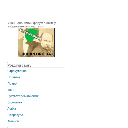
Учан - анонімний форум з обміну
зображеннями і жартами:
Розділи сайту
Страхування
Політика
Право
Інше
Бухгалтерський облік
Економіка
Логіка
Література
Фінанси