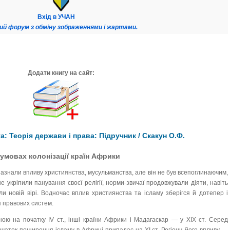
Вхід в УЧАН
ий форум з обміну зображеннями і жартами.
Додати книгу на сайт:
: Теорія держави і права: Підручник / Скакун О.Ф.
 умовах колонізації країн Африки
 зазнали впливу християнства, мусульманства, але він не був всепоглинаючим,
е укріпили панування своєї релігії, норми-звичаї продовжували діяти, навіть
 новій вірі. Водночас вплив християнства та ісламу зберігся й дотепер і
 правових систем.
ною на початку IV ст., інші країни Африки і Мадагаскар — у XIX ст. Серед