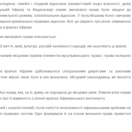
одіння, сімейні і спадкові відносини (прижиттєвий поділ власності, деякі
нцузькій Африці та Мадагаскарі норми звичаєвого права були зведені до
емельного режиму, зобов'язальних відносин. У бельгійському Конго звичаєве
ювання кримінально-правових відносин. Все це свідчить про різне обмеження
 в країнах Африки.
м звичаєвого права пояснюється:
 життя, мові, культурі, расовій належності народів, які населяють ці країни;
ичаєвим місцевим правом елементів мусульманського права і права колишніх
в країнах Африки здійснювалося спеціальними декретами та законами
 тією мірою, якою було в них визначено. Місцевий законодавець міг вносити
у норму, яка, на їх думку, не підходила до місцевих умов. З'явили різні норми
 про їх відмінність у різних країнах Африканського континенту.
ичний і соціалістичний) після набуття незалежності африканськими країнами не
х правових систем. Одні формували їх на основі визнання права приватної