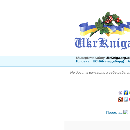
Матеріали сайту
UkrKniga.org.u
Головна
UCHAN (іміджборд)
А
Не досить вичавити з себе раба, 
Переклад