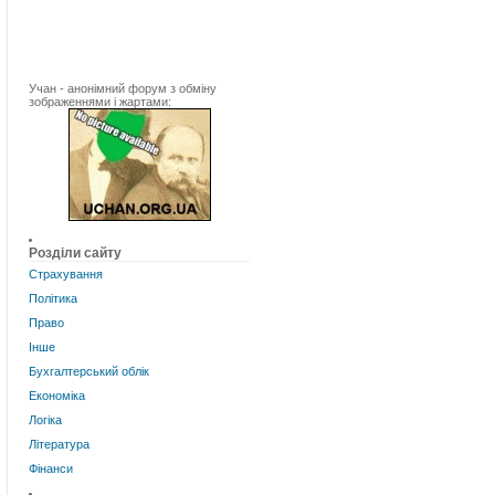
Учан - анонімний форум з обміну
зображеннями і жартами:
Розділи сайту
Страхування
Політика
Право
Інше
Бухгалтерський облік
Економіка
Логіка
Література
Фінанси