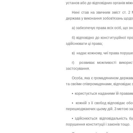
установ або до відповідних органів міжн
Нині став на звичним зміст ст. 2 
держава у виконання зобов'язань щодо
а) забезпечує права всіх осіб, що зн
б) відповідно до конституційної п
здійснювати ці права;
в) надає кожному, чиї права порушен
г) розвиває можливості використ
застосування.
Особа, яка є громадянином держави
та своїми співгромадянами, відповідає 
• користується наданими їй правам
• кожній з її свобод відповідає о
перешкоджаючих цьому дій. З метою захи
• здійснюється відповідальність б
порушення конституції і законів тощо.