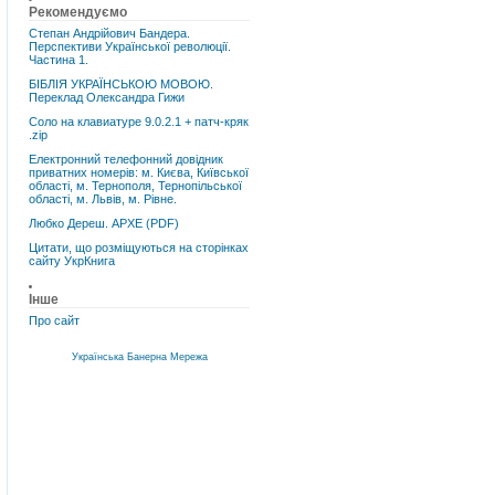
Рекомендуємо
Степан Андрійович Бандера.
Перспективи Української революції.
Частина 1.
БІБЛІЯ УКРАЇНСЬКОЮ МОВОЮ.
Переклад Олександра Гижи
Соло на клавиатуре 9.0.2.1 + патч-кряк
.zip
Електронний телефонний довідник
приватних номерів: м. Києва, Київської
області, м. Тернополя, Тернопільської
області, м. Львів, м. Рівне.
Любко Дереш. АРХЕ (PDF)
Цитати, що розміщуються на сторінках
сайту УкрКнига
Інше
Про сайт
Українська Банерна Мережа