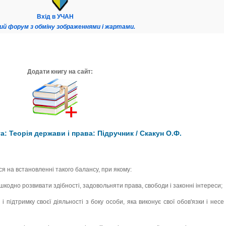
Вхід в УЧАН
ий форум з обміну зображеннями і жартами.
Додати книгу на сайт:
: Теорія держави і права: Підручник / Скакун О.Ф.
я на встановленні такого балансу, при якому:
кодно розвивати здібності, задовольняти права, свободи і законні інтереси;
підтримку своєї діяльності з боку особи, яка виконує свої обов'язки і несе