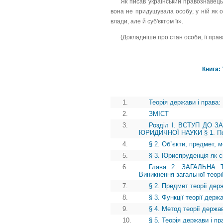
Як писав український правознавець 
вона не придушувала особу; у ній як 
влади, але й суб'єктом її».
(Докладніше про стан особи, її права
Книга: 
1.
Теорія держави і права:
2.
ЗМІСТ
3.
Розділ І. ВСТУП ДО 
ЮРИДИЧНОЇ НАУКИ § 1. Пон
4.
§ 2. Об`єкти, предмет, 
5.
§ 3. Юриспруденція як 
6.
Глава 2. ЗАГАЛЬНА
Виникнення загальної теорі
7.
§ 2. Предмет теорії дер
8.
§ 3. Функції теорії держ
9.
§ 4. Метод теорії держа
10.
§ 5. Теорія держави і пр