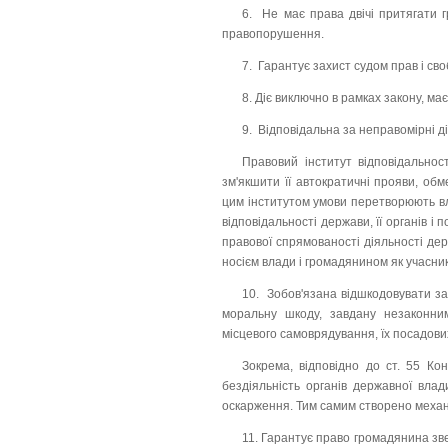
6. Не має права двічі притягати 
правопорушення.
7. Гарантує захист судом прав і св
8. Діє виключно в рамках закону, ма
9. Відповідальна за неправомірні 
Правовий інститут відповідальнос
зм'якшити її автократичні прояви, об
цим інститутом умови перетворюють вл
відповідальності держави, її органів 
правової спрямованості діяльності де
носієм влади і громадянином як учасник
10. Зобов'язана відшкодовувати за
моральну шкоду, завдану незаконним
місцевого самоврядування, їх посадових
Зокрема, відповідно до ст. 55 Ко
бездіяльність органів державної влад
оскарження. Тим самим створено механ
11. Гарантує право громадянина зве