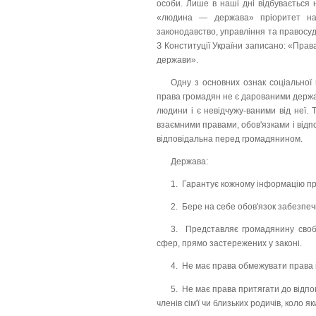
особи. Лише в наші дні відбувається
«людина — держава» пріоритет нал
законодавство, управління та правосудд
З Конституції України записано: «Права
держави».
Одну з основних ознак соціальної
права громадян не є дарованими держа
людини і є невідчужу-ваними від неї. 
взаємними правами, обов'язками і відп
відповідальна перед громадянином.
Держава:
1. Гарантує кожному інформацію про
2. Бере на себе обов'язок забезпеч
3. Представляє громадянину свобо
сфер, прямо застережених у законі.
4. Не має права обмежувати права 
5. Не має права притягати до відп
членів сім'ї чи близьких родичів, коло 