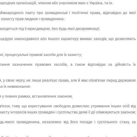
ародних організацій, членом або учасником яких є Україна, та ін.
Міжнародного пакту про громадянські і політичні права, відповідно до якої
 захисту прав людини і громадянина:
аходяться під її юрисдикцією, без будь-якої дискримінації;
роцедури законодавчого або Іншого характеру вживає заходів, що дозволяють
і, процесуальні правові засоби для їх захисту;
ання зазначених правових засобів, а також відповідає за дійовість їх
, у свою чергу, не лише реалізує права, але й має обов'язки перед державою
за їх невиконання:
и у певних рамках, встановлених законом;
бов'язок, тому що користування свободою домислює утримання інших осіб від
сту інтересів інших громадян і суспільства деякі її дії обмежуються законом;
удь-якого громадянина, незалежно від його посади і суспільного стану, за