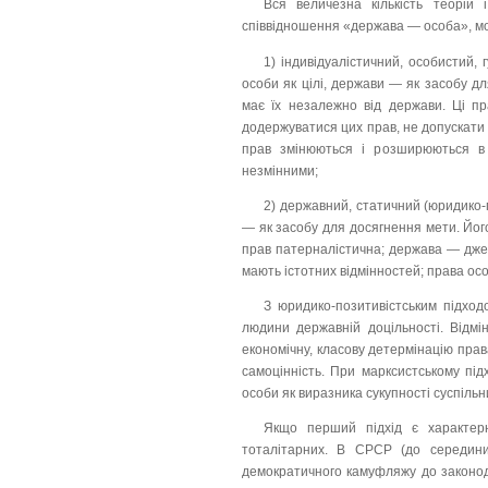
Вся величезна кількість теорій і
співвідношення «держава — особа», мож
1) індивідуалістичний, особистий, 
особи як цілі, держави — як засобу д
має їх незалежно від держави. Ці пр
додержуватися цих прав, не допускати ї
прав змінюються і розширюються в 
незмінними;
2) державний, статичний (юридико-п
— як засобу для досягнення мети. Його
прав патерналістична; держава — джере
мають істотних відмінностей; права ос
З юридико-позитивістським підход
людини державній доцільності. Відмі
економічну, класову детермінацію прав
самоцінність. При марксистському пі
особи як виразника сукупності суспільн
Якщо перший підхід є характер
тоталітарних. В СРСР (до середини
демократичного камуфляжу до законода