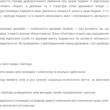
 набуття справді демократичного уявлення про права людини. У відносинах
ежить людині, а держава та її структури (гілки державної влади —
я) покликані підкорити свою діяльність охороні й захисту прав людини. У ст.
 і свободи людини та їх гарантії визначають зміст і спрямованість діяльності
 правової держави — пов'язаність держави правом — слід розуміти так, що
вою, а мають власне обгрунтування. Вони об'єктивно існують від народження
Тому відносини особи та держави мають будуватися на основі їх зв'язаності
овідальністю. Як громадянин є відповідальним перед державою, так і держава
 його права і свободи.
ити права своїх громадян і забезпечує їх реальне здійснення.
ду виявити себе в усіх галузях соціально-політичного життя, за винятком
і свободи громадянина, крім випадків, прямо передбачених законом.
овідальності громадян за відмову давати показання або пояснення щодо себе,
яких визначається законом.