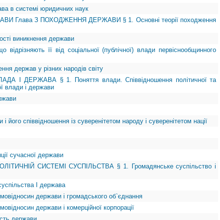
рава в системі юридичних наук
ЖАВИ Глава З ПОХОДЖЕННЯ ДЕРЖАВИ § 1. Основні теорії походження
ності виникнення держави
о відрізняють її від соціальної (публічної) влади первіснообщинного
ення держав у різних народів світу
ДА І ДЕРЖАВА § 1. Поняття влади. Співвідношення політичної та
ї влади і держави
ержави
 і його співвідношення із суверенітетом народу і суверенітетом нації
пції сучасної держави
ЛІТИЧНІЙ СИСТЕМІ СУСПІЛЬСТВА § 1. Громадянське суспільство і
суспільства І держава
ємовідносин держави і громадського об`єднання
мовідносин держави і комерційної корпорації
ість держави