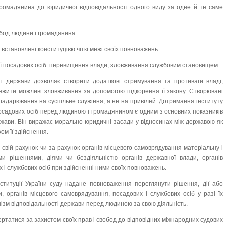
громадянина до юридичної відповідальності одного виду за одне й те саме
обод людини і громадянина.
є встановлені конституцією чіткі межі своїх повноважень.
дії посадових осіб: перевищення влади, зловживання службовим становищем.
ті держави дозволяє створити додаткові стримування та противаги владі,
межити можливі зловживання за допомогою підкорення її закону. Створювані
адарювання на суспільне служіння, а не на привілей. Дотримання інституту
і посадових осіб перед людиною і громадянином є одним з основних показників
ржави. Він виражає морально-юридичні засади у відносинах між державою як
ом її здійснення.
 свій рахунок чи за рахунок органів місцевого самоврядування матеріальну і
и рішеннями, діями чи бездіяльністю органів державної влади, органів
 і службових осіб при здійсненні ними своїх повноважень.
нституції України суду надане повноваження переглянути рішення, дії або
и, органів місцевого самоврядування, посадових і службових осіб у разі їх
ізм відповідальності держави перед людиною за свою діяльність.
ртатися за захистом своїх прав і свобод до відповідних міжнародних судових