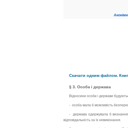
Анонімн
Скачати одним файлом. Книга
§ 3. Особа і держава
Відносини особи і держави будуютьс
- особа мала б можливість безпереш
- держава одержувала б визнання і 
відповідальність за їх невиконання.