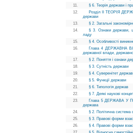
11.
§ 6. Теорія держави і п
12.
Розділ II ТЕОРІЯ ДЕР
держави
13.
§ 2. Загальні закономір
14.
§ 3. Ознаки держави, щ
ладу
15.
§ 4. Особливості виникн
16.
Глава 4 ДЕРЖАВНА ВЛА
державної влади, державно
17.
§ 2. Поняття і ознаки д
18.
§ 3. Сутність держави
19.
§ 4. Суверенітет держави
20.
§ 5. Функції держави
21.
§ 6. Типологія держав
22.
§ 7. Деякі наукові конце
23.
Глава 5 ДЕРЖАВА У ПО
держава
24.
§ 2. Політична система 
25.
§ 3. Правові форми вза
26.
§ 4. Правові форми взає
27.
§ 5. Відносна самостійн