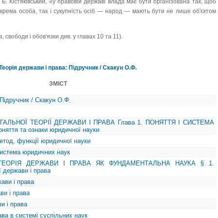
Б. Кістяківський, «у правовій державі влада має бути організована так, щоб
окрема особа, так і сукупність осіб — народ — мають бути не лише об'єктом
, свободи і обов'язки див. у главах 10 та 11).
Теорія держави і права: Підручник / Скакун О.Ф.
ЗМІСТ
 Підручник / Скакун О.Ф.
ЗАГАЛЬНОЇ ТЕОРІЇ ДЕРЖАВИ І ПРАВА Глава 1. ПОНЯТТЯ І СИСТЕМА
яття та ознаки юридичної науки
метод, функції юридичної науки
система юридичних наук
 ТЕОРІЯ ДЕРЖАВИ І ПРАВА ЯК ФУНДАМЕНТАЛЬНА НАУКА § 1.
ї держави і права
жави і права
ави і права
ви і права
ава в системі суспільних наук