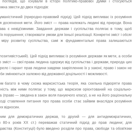
 поглядів, що існували в історії політико-правової думки і стосуються
на звести до двох підходів:
гуманістичний (природно-правовий підхід). Цей підхід випливає із розуміння
ля досягнення мети. Його зміст — права належать людині від природи. Вона
ава є невід'ємними. Завдання держави і суспільства полягає в тому, щоб
х порушення; створювати умови для їхньої реалізації. Конкретні зміст і обсяг
міру розвитку суспільства, самі ж фундаментальні права залишаються
озитивістський). Цей підхід випливає із розуміння держави як мети, а особи
 зміст — свої права людина одержує від суспільства і держави, природа цих
ло і гарант прав людини завдяки закріпленню їх у законі; право і закон не
оби змінюються залежно від державної доцільності і можливості.
ом багато в чому схожа марксистська теорія, яка схильна підкоряти права
нність між ними полягає у тому, що марксизм орієнтований на соціально-
а (право — зведена в закон воля пануючого класу), а не на його раціональну
дході ставлення питання про права особи стає зайвим внаслідок розуміння
их відносин.
ним для демократичних держав, то другий — для антидемократичних,
 80-х років XX ст.) переважав статичний підхід до прав людини; для
вства (Конституції) було введено розділи про права, свободи та обов'язки