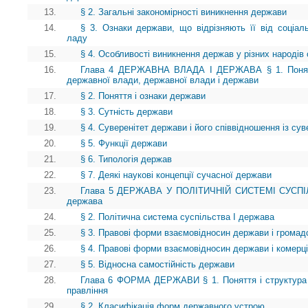
13.
§ 2. Загальні закономірності виникнення держави
14.
§ 3. Ознаки держави, що відрізняють її від соціаль
ладу
15.
§ 4. Особливості виникнення держав у різних народів 
16.
Глава 4 ДЕРЖАВНА ВЛАДА І ДЕРЖАВА § 1. Поняття
державної влади, державної влади і держави
17.
§ 2. Поняття і ознаки держави
18.
§ 3. Сутність держави
19.
§ 4. Суверенітет держави і його співвідношення із сув
20.
§ 5. Функції держави
21.
§ 6. Типологія держав
22.
§ 7. Деякі наукові концепції сучасної держави
23.
Глава 5 ДЕРЖАВА У ПОЛІТИЧНІЙ СИСТЕМІ СУСПІЛЬ
держава
24.
§ 2. Політична система суспільства І держава
25.
§ 3. Правові форми взаємовідносин держави і громад
26.
§ 4. Правові форми взаємовідносин держави і комерці
27.
§ 5. Відносна самостійність держави
28.
Глава 6 ФОРМА ДЕРЖАВИ § 1. Поняття і структура
правління
29.
§ 2. Класифікація форм державного устрою