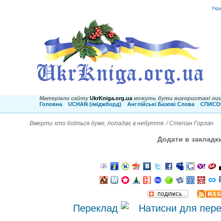
Укр
Матеріали сайту
UkrKniga.org.ua
можуть бути використані лиш
Головна
UCHAN (іміджборд)
Англійські Базові Слова
СПИСОК
Вмерти хто боїться дуже, попадає в небуття. / Степан Горлач
Додати в закладк
Переклад