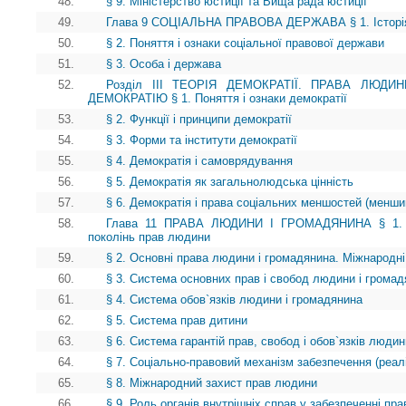
48.
§ 9. Міністерство юстиції та Вища рада юстиції
49.
Глава 9 СОЦІАЛЬНА ПРАВОВА ДЕРЖАВА § 1. Історія і
50.
§ 2. Поняття і ознаки соціальної правової держави
51.
§ 3. Особа і держава
52.
Розділ III ТЕОРІЯ ДЕМОКРАТІЇ. ПРАВА ЛЮД
ДЕМОКРАТІЮ § 1. Поняття і ознаки демократії
53.
§ 2. Функції і принципи демократії
54.
§ 3. Форми та інститути демократії
55.
§ 4. Демократія і самоврядування
56.
§ 5. Демократія як загальнолюдська цінність
57.
§ 6. Демократія і права соціальних меншостей (менши
58.
Глава 11 ПРАВА ЛЮДИНИ І ГРОМАДЯНИНА § 1. Іст
поколінь прав людини
59.
§ 2. Основні права людини і громадянина. Міжнародні
60.
§ 3. Система основних прав і свобод людини і грома
61.
§ 4. Система обов`язків людини і громадянина
62.
§ 5. Система прав дитини
63.
§ 6. Система гарантій прав, свобод і обов`язків люди
64.
§ 7. Соціально-правовий механізм забезпечення (реалі
65.
§ 8. Міжнародний захист прав людини
66.
§ 9. Роль органів внутрішніх справ у забезпеченні пр