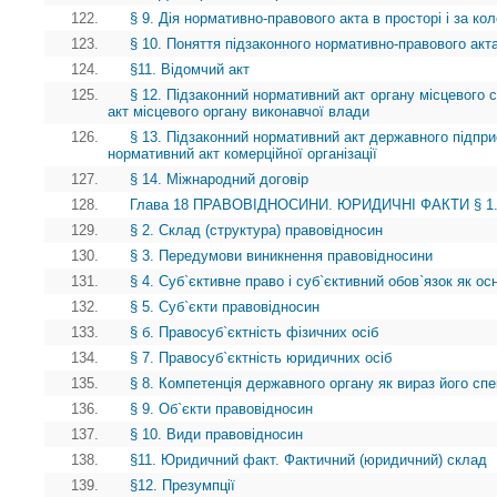
122.
§ 9. Дія нормативно-правового акта в просторі і за ко
123.
§ 10. Поняття підзаконного нормативно-правового акта
124.
§11. Відомчий акт
125.
§ 12. Підзаконний нормативний акт органу місцевого
акт місцевого органу виконавчої влади
126.
§ 13. Підзаконний нормативний акт державного підприє
нормативний акт комерційної організації
127.
§ 14. Міжнародний договір
128.
Глава 18 ПРАВОВІДНОСИНИ. ЮРИДИЧНІ ФАКТИ § 1. П
129.
§ 2. Склад (структура) правовідносин
130.
§ 3. Передумови виникнення правовідносини
131.
§ 4. Суб`єктивне право і суб`єктивний обов`язок як о
132.
§ 5. Суб`єкти правовідносин
133.
§ б. Правосуб`єктність фізичних осіб
134.
§ 7. Правосуб`єктність юридичних осіб
135.
§ 8. Компетенція державного органу як вираз його спе
136.
§ 9. Об`єкти правовідносин
137.
§ 10. Види правовідносин
138.
§11. Юридичний факт. Фактичний (юридичний) склад
139.
§12. Презумпції