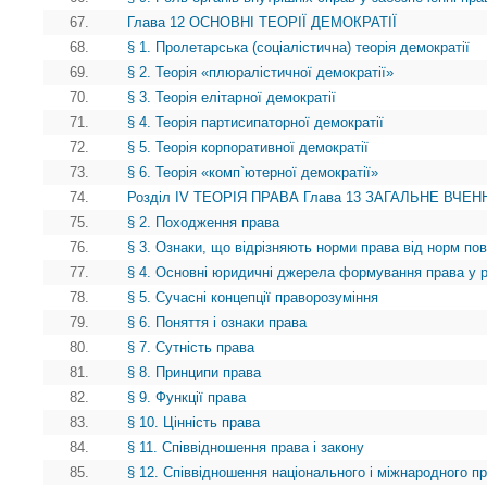
67.
Глава 12 ОСНОВНІ ТЕОРІЇ ДЕМОКРАТІЇ
68.
§ 1. Пролетарська (соціалістична) теорія демократії
69.
§ 2. Теорія «плюралістичної демократії»
70.
§ 3. Теорія елітарної демократії
71.
§ 4. Теорія партисипаторної демократії
72.
§ 5. Теорія корпоративної демократії
73.
§ 6. Теорія «комп`ютерної демократії»
74.
Розділ IV ТЕОРІЯ ПРАВА Глава 13 ЗАГАЛЬНЕ ВЧЕНН
75.
§ 2. Походження права
76.
§ 3. Ознаки, що відрізняють норми права від норм пов
77.
§ 4. Основні юридичні джерела формування права у рі
78.
§ 5. Сучасні концепції праворозуміння
79.
§ 6. Поняття і ознаки права
80.
§ 7. Сутність права
81.
§ 8. Принципи права
82.
§ 9. Функції права
83.
§ 10. Цінність права
84.
§ 11. Співвідношення права і закону
85.
§ 12. Співвідношення національного і міжнародного п