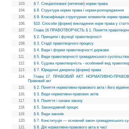
103.
§ 7. Спеціалізовані (нетипові) норми права
104.
§ 8. Структура норми права і норми-розпорядження
105.
§ 9. Класифікація структурних елементів норми права
106.
§10. Способи (форми) викладення норм права у статт
107.
Глава 16 ПРАВОТВОРЧІСТЬ § 1. Поняття правотворчості
108.
§ 2. Принципи і функції правотворчості
109.
§ 3. Стадії правотворчого процесу
110.
§ 4. Види і форми правотворчості держави
111.
§ 5. Види правотворчості громадянського суспільства
112.
§ 6. Судова правотворчість - особливий вид правотво
113.
§ 7. Юридичні джерела (форми) права
114.
Глава 17. ПРАВОВИЙ АКТ. НОРМАТИВНО-ПРАВОВ
Правовий акт
115.
§ 2. Поняття нормативно-правового акта і його відмінн
116.
§ 3. Види нормативно-правових актів
117.
§ 4. Поняття і ознаки закону
118.
§ 5. Законодавчий процес
119.
§ 6. Види законів
120.
§ 7. Конституція — основний закон громадянського су
121.
§ 8. Дія нормативно-правового акта в часі