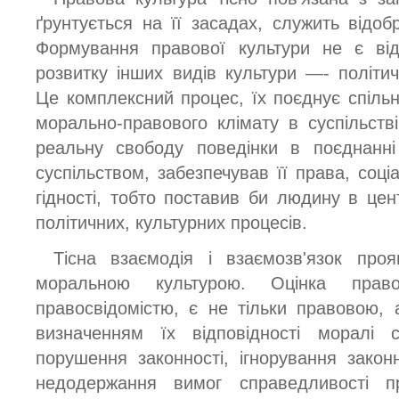
ґрунтується на її засадах, служить відоб
Формування правової культури не є ві
розвитку інших видів культури —- політич
Це комплексний процес, їх поєднує спіль
морально-правового клімату в суспільстві
реальну свободу поведінки в поєднанні
суспільством, забезпечував її права, соціа
гідності, тобто поставив би людину в цен
політичних, культурних процесів.
Тісна взаємодія і взаємозв'язок про
моральною культурою. Оцінка прав
правосвідомістю, є не тільки правовою,
визначенням їх відповідності моралі с
порушення законності, ігнорування законн
недодержання вимог справедливості п