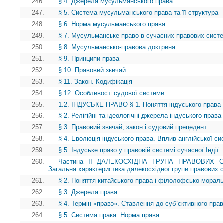
246.
§ 4. Джерела мусульманського права
247.
§ 5. Система мусульманського права та її структура
248.
§ 6. Норма мусульманського права
249.
§ 7. Мусульманське право в сучасних правових систе
250.
§ 8. Мусульмансько-правова доктрина
251.
§ 9. Принципи права
252.
§ 10. Правовий звичай
253.
§ 11. Закон. Кодифікація
254.
§ 12. Особливості судової системи
255.
1.2. ІНДУСЬКЕ ПРАВО § 1. Поняття індуського права
256.
§ 2. Релігійні та ідеологічні джерела індуського права
257.
§ 3. Правовий звичай, закон і судовий прецедент
258.
§ 4. Еволюція індуського права. Вплив англійської с
259.
§ 5. Індуське право у правовій системі сучасної Індії
260.
Частина II ДАЛЕКОСХІДНА ГРУПА ПРАВОВИХ 
Загальна характеристика далекосхідної групи правових 
261.
§ 2. Поняття китайського права і філолофсько-морал
262.
§ 3. Джерела права
263.
§ 4. Термін «право». Ставлення до суб`єктивного пра
264.
§ 5. Система права. Норма права