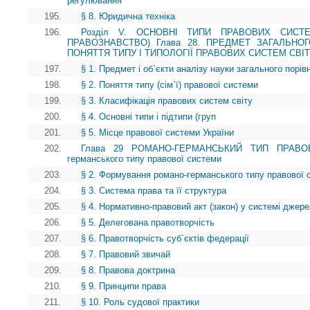
регулювання
195.
§ 8. Юридична техніка
196.
Розділ V. ОСНОВНІ ТИПИ ПРАВОВИХ СИСТЕ
ПРАВОЗНАВСТВО) Глава 28. ПРЕДМЕТ ЗАГАЛЬНО
ПОНЯТТЯ ТИПУ І ТИПОЛОГІЇ ПРАВОВИХ СИСТЕМ СВІ
197.
§ 1. Предмет і об`єкти аналізу науки загального порі
198.
§ 2. Поняття типу (сім`ї) правової системи
199.
§ 3. Класифікація правових систем світу
200.
§ 4. Основні типи і підтипи (груп
201.
§ 5. Місце правової системи України
202.
Глава 29 РОМАНО-ГЕРМАНСЬКИЙ ТИП ПРАВОВ
германського типу правової системи
203.
§ 2. Формування романо-германського типу правової 
204.
§ 3. Система права та її структура
205.
§ 4. Нормативно-правовий акт (закон) у системі джер
206.
§ 5. Делегована правотворчість
207.
§ 6. Правотворчість суб`єктів федерації
208.
§ 7. Правовий звичай
209.
§ 8. Правова доктрина
210.
§ 9. Принципи права
211.
§ 10. Роль судової практики