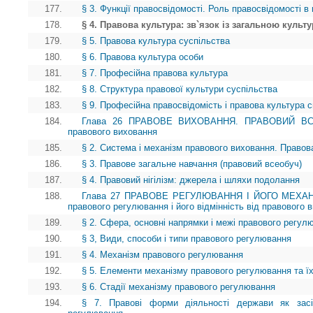
177.
§ 3. Функції правосвідомості. Роль правосвідомості в 
178.
§ 4. Правова культура: зв`язок із загальною куль
179.
§ 5. Правова культура суспільства
180.
§ 6. Правова культура особи
181.
§ 7. Професійна правова культура
182.
§ 8. Структура правової культури суспільства
183.
§ 9. Професійна правосвідомість і правова культура сп
184.
Глава 26 ПРАВОВЕ ВИХОВАННЯ. ПРАВОВИЙ ВСЕОБ
правового виховання
185.
§ 2. Система і механізм правового виховання. Правов
186.
§ 3. Правове загальне навчання (правовий всеобуч)
187.
§ 4. Правовий нігілізм: джерела і шляхи подолання
188.
Глава 27 ПРАВОВЕ РЕГУЛЮВАННЯ І ЙОГО МЕХАНІ
правового регулювання і його відмінність від правового 
189.
§ 2. Сфера, основні напрямки і межі правового регул
190.
§ 3, Види, способи і типи правового регулювання
191.
§ 4. Механізм правового регулювання
192.
§ 5. Елементи механізму правового регулювання та ї
193.
§ 6. Стадії механізму правового регулювання
194.
§ 7. Правові форми діяльності держави як засі