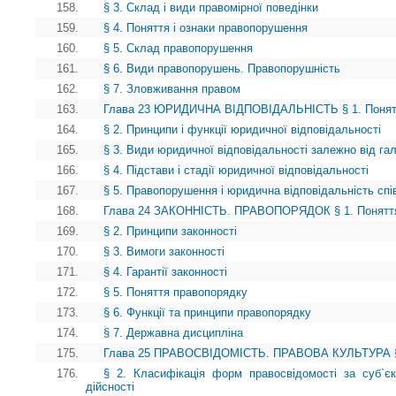
158.
§ 3. Склад і види правомірної поведінки
159.
§ 4. Поняття і ознаки правопорушення
160.
§ 5. Склад правопорушення
161.
§ 6. Види правопорушень. Правопорушність
162.
§ 7. Зловживання правом
163.
Глава 23 ЮРИДИЧНА ВІДПОВІДАЛЬНІСТЬ § 1. Поняття 
164.
§ 2. Принципи і функції юридичної відповідальності
165.
§ 3. Види юридичної відповідальності залежно від га
166.
§ 4. Підстави і стадії юридичної відповідальності
167.
§ 5. Правопорушення і юридична відповідальність спів
168.
Глава 24 ЗАКОННІСТЬ. ПРАВОПОРЯДОК § 1. Поняття
169.
§ 2. Принципи законності
170.
§ 3. Вимоги законності
171.
§ 4. Гарантії законності
172.
§ 5. Поняття правопорядку
173.
§ 6. Функції та принципи правопорядку
174.
§ 7. Державна дисципліна
175.
Глава 25 ПРАВОСВІДОМІСТЬ. ПРАВОВА КУЛЬТУРА § 1.
176.
§ 2. Класифікація форм правосвідомості за суб`є
дійсності