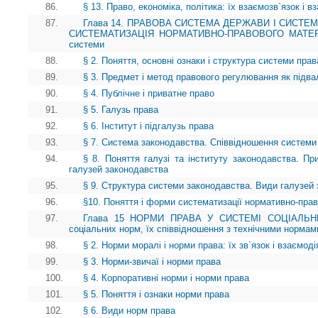
86.
§ 13. Право, економіка, політика: їх взаємозв`язок і 
87.
Глава 14. ПРАВОВА СИСТЕМА ДЕРЖАВИ І СИСТЕ
СИСТЕМАТИЗАЦІЯ НОРМАТИВНО-ПРАВОВОГО МАТЕРІАЛУ
системи
88.
§ 2. Поняття, основні ознаки і структура системи прав
89.
§ 3. Предмет і метод правового регулювання як під
90.
§ 4. Публічне і приватне право
91.
§ 5. Галузь права
92.
§ 6. Інститут і підгалузь права
93.
§ 7. Система законодавства. Співвідношення системи
94.
§ 8. Поняття галузі та інституту законодавства. Пр
галузей законодавства
95.
§ 9. Структура системи законодавства. Види галузей
96.
§10. Поняття і форми систематизації нормативно-прав
97.
Глава 15 НОРМИ ПРАВА У СИСТЕМІ СОЦІАЛЬНИХ
соціальних норм, їх співвідношення з технічними нормам
98.
§ 2. Норми моралі і норми права: їх зв`язок і взаємоді
99.
§ 3. Норми-звичаї і норми права
100.
§ 4. Корпоративні норми і норми права
101.
§ 5. Поняття і ознаки норми права
102.
§ 6. Види норм права