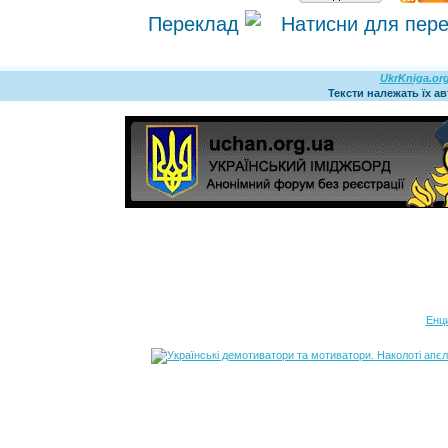
Переклад
UkrKniga.or
Тексти належать їх а
Енц