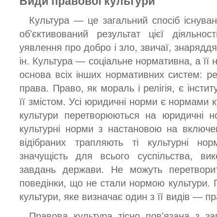
Види правової культури
Культура — це загальний спосіб існуван
об'єктивований результат цієї діяльнос
уявлення про добро і зло, звичаї, знаряддя 
ін. Культура — соціальне нормативна, а її 
основа всіх інших нормативних систем: релі
права. Право, як мораль і релігія, є інсти
її змістом. Усі юридичні норми є нормами к
культури перетворюються на юридичні н
культурні норми з настановою на включе
відібраних трапляють ті культурні н
значущість для всього суспільства, вик
завдань держави. Не можуть перетвори
поведінки, що не стали нормою культури. 
культури, яке визначає один з її видів — пр
Правова культура тісно пов'язана з за