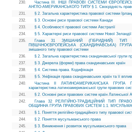
230.
Частина ІІІ. ІНШІ ПРАВОВІ СИСТЕМИ ЄВРОПЕЙ
АНГЛО-АМЕРИКАНСЬКОГО ТИПУ § 1. Своєрідність право
231.
§ 2. Загальна характеристика правової системи Ірланд
232.
§ 3. Основні риси правової системи Канади
233.
§ 4. Особливості правової системи Австралії
234.
§ 5. Характерні риси правової системи Нової Зеландії
235.
Глава 31 ЗМІШАНИЙ (ГІБРИДНИЙ) ТИП 
ПІВШЧНОЄВРОПЕЙСЬКА (СКАНДИНАВСЬКА) ГРУП
змішаного типу правової системи
236.
§ 2. Загальна характеристика скандинавської групи 
237.
§ 3. Джерела (форми) права скандинавських країн
238.
§ 4. Система права. Кодифікація
239.
§ 5. Уніфікація права скандинавських країн та її впли
240.
Частина II ЛАТИНОАМЕРИКАНСЬКА ГРУПА 
характеристика латиноамериканської групи правових си
241.
§ 2. Основні риси правових систем країн Латинської 
242.
Глава 32 РЕЛІГІЙНО-ТРАДИЦІЙНИЙ ТИП ПРАВО
ОБЩИННА ГРУПА ПРАВОВИХ СИСТЕМ 1.1. МУСУЛЬМ
243.
§ 1. Поняття релігійно-традиційного типу правової си
244.
§ 2. Поняття мусульманського права
245.
§ 3. Виникнення і розвиток мусульманського права