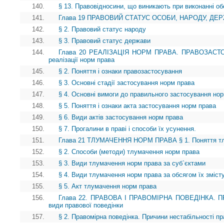
140.
§ 13. Правовідносини, що виникають при виконанні об
141.
Глава 19 ПРАВОВИЙ СТАТУС ОСОБИ, НАРОДУ, ДЕРЖА
142.
§ 2. Правовий статус народу
143.
§ 3. Правовий статус держави
144.
Глава 20 РЕАЛІЗАЦІЯ НОРМ ПРАВА. ПРАВОЗАСТОС
реалізації норм права
145.
§ 2. Поняття і ознаки правозастосування
146.
§ 3. Основні стадії застосування норм права
147.
§ 4. Основні вимоги до правильного застосування но
148.
§ 5. Поняття і ознаки акта застосування норм права
149.
§ 6. Види актів застосування норм права
150.
§ 7. Прогалини в праві і способи їх усунення.
151.
Глава 21 ТЛУМАЧЕННЯ НОРМ ПРАВА § 1. Поняття тл
152.
§ 2. Способи (методи) тлумачення норм права
153.
§ 3. Види тлумачення норм права за суб`єктами
154.
§ 4. Види тлумачення норм права за обсягом їх зміст
155.
§ 5. Акт тлумачення норм права
156.
Глава 22. ПРАВОВА І ПРАВОМІРНА ПОВЕДІНКА. ПР
види правової поведінки
157.
§ 2. Правомірна поведінка. Причини нестабільності пр