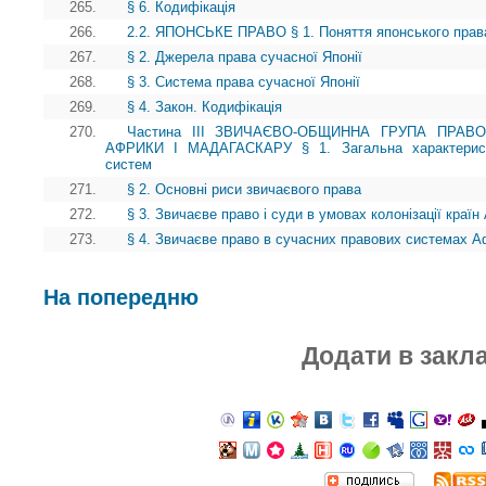
265.
§ 6. Кодифікація
266.
2.2. ЯПОНСЬКЕ ПРАВО § 1. Поняття японського права
267.
§ 2. Джерела права сучасної Японії
268.
§ 3. Система права сучасної Японії
269.
§ 4. Закон. Кодифікація
270.
Частина III ЗВИЧАЄВО-ОБЩИННА ГРУПА ПРАВ
АФРИКИ І МАДАГАСКАРУ § 1. Загальна характеристи
систем
271.
§ 2. Основні риси звичаєвого права
272.
§ 3. Звичаєве право і суди в умовах колонізації краї
273.
§ 4. Звичаєве право в сучасних правових системах А
На попередню
Додати в закл