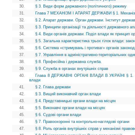
30.
§ 3. Види форм державного (політичного) режиму
31.
Глава 7 МЕХАНІЗМ І АПАРАТ ДЕРЖАВИ § 1. Механі
32.
§ 2. Апарат держави. Орган держави. Інститут держа
33.
§ 3. Принципи організації та діяльності державного ап
34.
§ 4. Види органів держави. Поділ влади як принцип ор
35.
§ 5. Загальна характеристика трьох гілок влади: зако
36.
§ 6. Система «стримувань і противаг» органів законод
37.
§ 7. Управління в адміністративно-територіальних о
38.
§ 8. Професійна і державна служба.
39.
§ 9. Служба в органах внутрішніх справ
40.
Глава 8 ДЕРЖАВНІ ОРГАНІ ВЛАДИ В УКРАЇНІ § 1. В
влади
41.
§ 2. Глава держави
42.
§ 3. Вищий виконавчий орган влади
43.
§ 4. Представницькі органи влади на місцях
44.
§ 5. Виконавчі органи влади на місцях
45.
§ 6. Судові органи влади
46.
§ 7. Правоохоронні та контрольно-наглядові органи
47.
§ 8. Роль органів внутрішніх справ у механізмі право