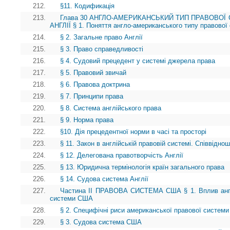
212.
§11. Кодификація
213.
Глава 30 АНГЛО-АМЕРИКАНСЬКИЙ ТИП ПРАВОВОЇ 
АНГЛІЇ § 1. Поняття англо-американського типу правової
214.
§ 2. Загальне право Англії
215.
§ 3. Право справедливості
216.
§ 4. Судовий прецедент у системі джерела права
217.
§ 5. Правовий звичай
218.
§ 6. Правова доктрина
219.
§ 7. Принципи права
220.
§ 8. Система англійського права
221.
§ 9. Норма права
222.
§10. Дія прецедентної норми в часі та просторі
223.
§ 11. Закон в англійській правовій системі. Співвідно
224.
§ 12. Делегована правотворчість Англії
225.
§ 13. Юридична термінологія країн загального права
226.
§ 14. Судова система Англії
227.
Частина II ПРАВОВА СИСТЕМА США § 1. Вплив англі
системи США
228.
§ 2. Специфічні риси американської правової системи 
229.
§ 3. Судова система США