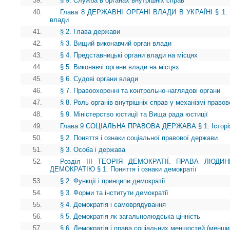
39.
§ 9. Служба в органах внутрішніх справ
40.
Глава 8 ДЕРЖАВНІ ОРГАНІ ВЛАДИ В УКРАЇНІ § 1. В
влади
41.
§ 2. Глава держави
42.
§ 3. Вищий виконавчий орган влади
43.
§ 4. Представницькі органи влади на місцях
44.
§ 5. Виконавчі органи влади на місцях
45.
§ 6. Судові органи влади
46.
§ 7. Правоохоронні та контрольно-наглядові органи
47.
§ 8. Роль органів внутрішніх справ у механізмі право
48.
§ 9. Міністерство юстиції та Вища рада юстиції
49.
Глава 9 СОЦІАЛЬНА ПРАВОВА ДЕРЖАВА § 1. Історія і
50.
§ 2. Поняття і ознаки соціальної правової держави
51.
§ 3. Особа і держава
52.
Розділ III ТЕОРІЯ ДЕМОКРАТІЇ. ПРАВА ЛЮД
ДЕМОКРАТІЮ § 1. Поняття і ознаки демократії
53.
§ 2. Функції і принципи демократії
54.
§ 3. Форми та інститути демократії
55.
§ 4. Демократія і самоврядування
56.
§ 5. Демократія як загальнолюдська цінність
57.
§ 6. Демократія і права соціальних меншостей (менши