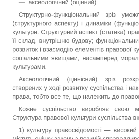
— аксеологічний (оцінний).
Структурно-функціональний зріз умож
(структурного аспекту) і динаміки (функці
культури. Структурний аспект (статика) пра
її склад, внутрішню будову; функціональн
розвиток і взаємодію елементів правової ку
соціальними явищами, насамперед морал
культурами.
Аксеологічний (ціннісний) зріз розк
створених у ході розвитку суспільства і на
права, тобто все те, що належить до право
Кожне суспільство виробляє свою мо
Структура правової культури суспільства в
1) культуру правосвідомості — високий 
містить оцінку закону з позицій справедлив