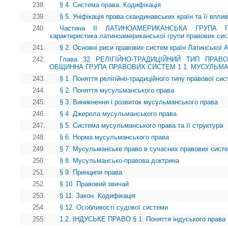
238.
§ 4. Система права. Кодифікація
239.
§ 5. Уніфікація права скандинавських країн та її впли
240.
Частина II ЛАТИНОАМЕРИКАНСЬКА ГРУПА 
характеристика латиноамериканської групи правових си
241.
§ 2. Основні риси правових систем країн Латинської 
242.
Глава 32 РЕЛІГІЙНО-ТРАДИЦІЙНИЙ ТИП ПРАВО
ОБЩИННА ГРУПА ПРАВОВИХ СИСТЕМ 1.1. МУСУЛЬМ
243.
§ 1. Поняття релігійно-традиційного типу правової си
244.
§ 2. Поняття мусульманського права
245.
§ 3. Виникнення і розвиток мусульманського права
246.
§ 4. Джерела мусульманського права
247.
§ 5. Система мусульманського права та її структура
248.
§ 6. Норма мусульманського права
249.
§ 7. Мусульманське право в сучасних правових систе
250.
§ 8. Мусульмансько-правова доктрина
251.
§ 9. Принципи права
252.
§ 10. Правовий звичай
253.
§ 11. Закон. Кодифікація
254.
§ 12. Особливості судової системи
255.
1.2. ІНДУСЬКЕ ПРАВО § 1. Поняття індуського права