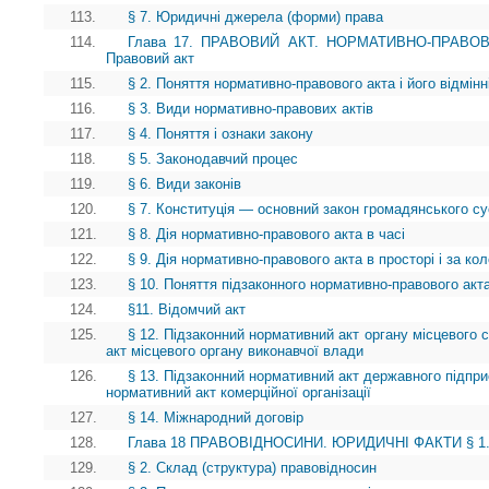
113.
§ 7. Юридичні джерела (форми) права
114.
Глава 17. ПРАВОВИЙ АКТ. НОРМАТИВНО-ПРАВОВ
Правовий акт
115.
§ 2. Поняття нормативно-правового акта і його відмінн
116.
§ 3. Види нормативно-правових актів
117.
§ 4. Поняття і ознаки закону
118.
§ 5. Законодавчий процес
119.
§ 6. Види законів
120.
§ 7. Конституція — основний закон громадянського су
121.
§ 8. Дія нормативно-правового акта в часі
122.
§ 9. Дія нормативно-правового акта в просторі і за ко
123.
§ 10. Поняття підзаконного нормативно-правового акта
124.
§11. Відомчий акт
125.
§ 12. Підзаконний нормативний акт органу місцевого
акт місцевого органу виконавчої влади
126.
§ 13. Підзаконний нормативний акт державного підприє
нормативний акт комерційної організації
127.
§ 14. Міжнародний договір
128.
Глава 18 ПРАВОВІДНОСИНИ. ЮРИДИЧНІ ФАКТИ § 1. П
129.
§ 2. Склад (структура) правовідносин