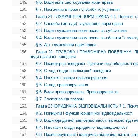
149.
§ 6. Види актів застосування норм права
150.
§ 7. Прогалини в праві і способи їх усунення.
151.
Глава 21 ТЛУМАЧЕННЯ НОРМ ПРАВА § 1. Поняття тл
152.
§ 2. Способи (методи) тлумачення норм права
153.
§ 3. Види тлумачення норм права за суб`єктами
154.
§ 4. Види тлумачення норм права за обсягом їх зміст
155.
§ 5. Акт тлумачення норм права
156.
Глава 22. ПРАВОВА І ПРАВОМІРНА ПОВЕДІНКА. ПР
види правової поведінки
157.
§ 2. Правомірна поведінка. Причини нестабільності пр
158.
§ 3. Склад і види правомірної поведінки
159.
§ 4. Поняття і ознаки правопорушення
160.
§ 5. Склад правопорушення
161.
§ 6. Види правопорушень. Правопорушність
162.
§ 7. Зловживання правом
163.
Глава 23 ЮРИДИЧНА ВІДПОВІДАЛЬНІСТЬ § 1. Поняття 
164.
§ 2. Принципи і функції юридичної відповідальності
165.
§ 3. Види юридичної відповідальності залежно від га
166.
§ 4. Підстави і стадії юридичної відповідальності
167.
§ 5. Правопорушення і юридична відповідальність спів