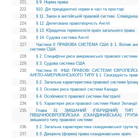
221.
§ 9. Норма права
222.
§10. Дія прецедентної норми в часі та просторі
223.
§ 11. Закон в англійській правовій системі. Співвідно
224.
§ 12. Делегована правотворчість Англії
225.
§ 13. Юридична термінологія країн загального права
226.
§ 14. Судова система Англії
227.
Частина II ПРАВОВА СИСТЕМА США § 1. Вплив англі
системи США
228.
§ 2. Специфічні риси американської правової системи 
229.
§ 3. Судова система США
230.
Частина ІІІ. ІНШІ ПРАВОВІ СИСТЕМИ ЄВРОПЕЙ
АНГЛО-АМЕРИКАНСЬКОГО ТИПУ § 1. Своєрідність право
231.
§ 2. Загальна характеристика правової системи Ірланд
232.
§ 3. Основні риси правової системи Канади
233.
§ 4. Особливості правової системи Австралії
234.
§ 5. Характерні риси правової системи Нової Зеландії
235.
Глава 31 ЗМІШАНИЙ (ГІБРИДНИЙ) ТИП 
ПІВШЧНОЄВРОПЕЙСЬКА (СКАНДИНАВСЬКА) ГРУП
змішаного типу правової системи
236.
§ 2. Загальна характеристика скандинавської групи 
237.
§ 3. Джерела (форми) права скандинавських країн