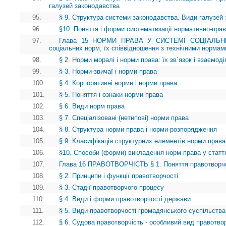
галузей законодавства
95.
§ 9. Структура системи законодавства. Види галузей
96.
§10. Поняття і форми систематизації нормативно-прав
97.
Глава 15 НОРМИ ПРАВА У СИСТЕМІ СОЦІАЛЬНИХ
соціальних норм, їх співвідношення з технічними нормам
98.
§ 2. Норми моралі і норми права: їх зв`язок і взаємоді
99.
§ 3. Норми-звичаї і норми права
100.
§ 4. Корпоративні норми і норми права
101.
§ 5. Поняття і ознаки норми права
102.
§ 6. Види норм права
103.
§ 7. Спеціалізовані (нетипові) норми права
104.
§ 8. Структура норми права і норми-розпорядження
105.
§ 9. Класифікація структурних елементів норми права
106.
§10. Способи (форми) викладення норм права у статт
107.
Глава 16 ПРАВОТВОРЧІСТЬ § 1. Поняття правотворчості
108.
§ 2. Принципи і функції правотворчості
109.
§ 3. Стадії правотворчого процесу
110.
§ 4. Види і форми правотворчості держави
111.
§ 5. Види правотворчості громадянського суспільства
112.
§ 6. Судова правотворчість - особливий вид правотво