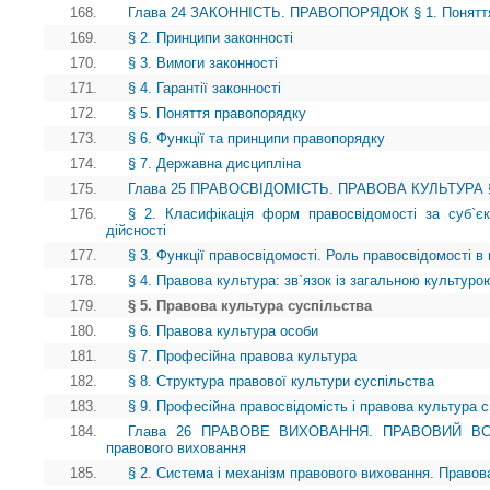
168.
Глава 24 ЗАКОННІСТЬ. ПРАВОПОРЯДОК § 1. Поняття
169.
§ 2. Принципи законності
170.
§ 3. Вимоги законності
171.
§ 4. Гарантії законності
172.
§ 5. Поняття правопорядку
173.
§ 6. Функції та принципи правопорядку
174.
§ 7. Державна дисципліна
175.
Глава 25 ПРАВОСВІДОМІСТЬ. ПРАВОВА КУЛЬТУРА § 1.
176.
§ 2. Класифікація форм правосвідомості за суб`є
дійсності
177.
§ 3. Функції правосвідомості. Роль правосвідомості в 
178.
§ 4. Правова культура: зв`язок із загальною культуро
179.
§ 5. Правова культура суспільства
180.
§ 6. Правова культура особи
181.
§ 7. Професійна правова культура
182.
§ 8. Структура правової культури суспільства
183.
§ 9. Професійна правосвідомість і правова культура сп
184.
Глава 26 ПРАВОВЕ ВИХОВАННЯ. ПРАВОВИЙ ВСЕОБ
правового виховання
185.
§ 2. Система і механізм правового виховання. Правов