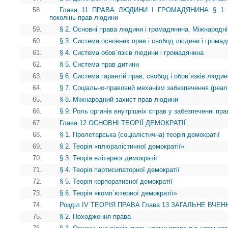
58.
Глава 11 ПРАВА ЛЮДИНИ І ГРОМАДЯНИНА § 1. Іст
поколінь прав людини
59.
§ 2. Основні права людини і громадянина. Міжнародні
60.
§ 3. Система основних прав і свобод людини і грома
61.
§ 4. Система обов`язків людини і громадянина
62.
§ 5. Система прав дитини
63.
§ 6. Система гарантій прав, свобод і обов`язків люди
64.
§ 7. Соціально-правовий механізм забезпечення (реалі
65.
§ 8. Міжнародний захист прав людини
66.
§ 9. Роль органів внутрішніх справ у забезпеченні пр
67.
Глава 12 ОСНОВНІ ТЕОРІЇ ДЕМОКРАТІЇ
68.
§ 1. Пролетарська (соціалістична) теорія демократії
69.
§ 2. Теорія «плюралістичної демократії»
70.
§ 3. Теорія елітарної демократії
71.
§ 4. Теорія партисипаторної демократії
72.
§ 5. Теорія корпоративної демократії
73.
§ 6. Теорія «комп`ютерної демократії»
74.
Розділ IV ТЕОРІЯ ПРАВА Глава 13 ЗАГАЛЬНЕ ВЧЕНН
75.
§ 2. Походження права