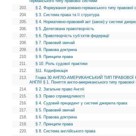
германського типу правової системи
203.
§ 2. Формування романо-германського типу правової 
204.
§ 3. Система права та її структура
205.
§ 4. Нормативно-правовий акт (закон) у системі джер
206.
§ 5. Делегована правотворчість
207.
§ 6. Правотворчість суб`єктів федерації
208.
§ 7. Правовий звичай
209.
§ 8. Правова доктрина
210.
§ 9. Принципи права
211.
§ 10. Роль судової практики
212.
§11. Кодификація
213.
Глава 30 АНГЛО-АМЕРИКАНСЬКИЙ ТИП ПРАВОВОЇ 
АНГЛІЇ § 1. Поняття англо-американського типу правової
214.
§ 2. Загальне право Англії
215.
§ 3. Право справедливості
216.
§ 4. Судовий прецедент у системі джерела права
217.
§ 5. Правовий звичай
218.
§ 6. Правова доктрина
219.
§ 7. Принципи права
220.
§ 8. Система англійського права