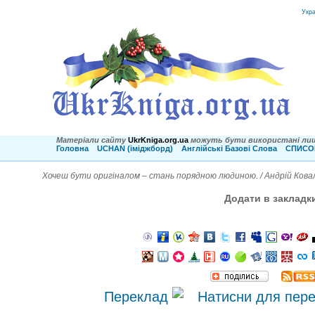
Укр
Матеріали сайту
UkrKniga.org.ua
можуть бути використані лиш
Головна
UCHAN (іміджборд)
Англійські Базові Слова
СПИСОК
Хочеш бути оригіналом – стань порядною людиною. / Андрій Кова
Додати в закладк
Переклад