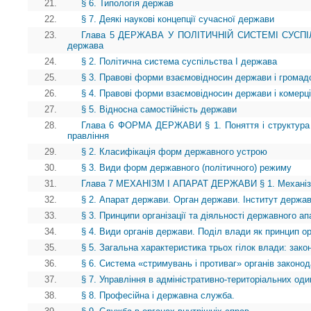
21.
§ 6. Типологія держав
22.
§ 7. Деякі наукові концепції сучасної держави
23.
Глава 5 ДЕРЖАВА У ПОЛІТИЧНІЙ СИСТЕМІ СУСПІЛЬ
держава
24.
§ 2. Політична система суспільства І держава
25.
§ 3. Правові форми взаємовідносин держави і громад
26.
§ 4. Правові форми взаємовідносин держави і комерці
27.
§ 5. Відносна самостійність держави
28.
Глава 6 ФОРМА ДЕРЖАВИ § 1. Поняття і структура
правління
29.
§ 2. Класифікація форм державного устрою
30.
§ 3. Види форм державного (політичного) режиму
31.
Глава 7 МЕХАНІЗМ І АПАРАТ ДЕРЖАВИ § 1. Механі
32.
§ 2. Апарат держави. Орган держави. Інститут держа
33.
§ 3. Принципи організації та діяльності державного ап
34.
§ 4. Види органів держави. Поділ влади як принцип ор
35.
§ 5. Загальна характеристика трьох гілок влади: зако
36.
§ 6. Система «стримувань і противаг» органів законод
37.
§ 7. Управління в адміністративно-територіальних о
38.
§ 8. Професійна і державна служба.