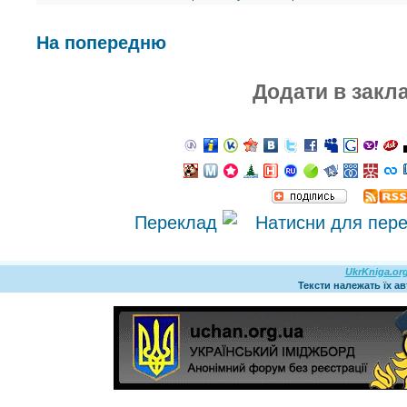
На попередню
Додати в закл
Переклад
UkrKniga.or
Тексти належать їх а