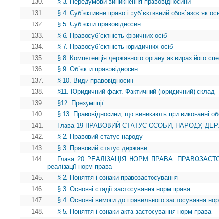
130.
§ 3. Передумови виникнення правовідносини
131.
§ 4. Суб`єктивне право і суб`єктивний обов`язок як о
132.
§ 5. Суб`єкти правовідносин
133.
§ б. Правосуб`єктність фізичних осіб
134.
§ 7. Правосуб`єктність юридичних осіб
135.
§ 8. Компетенція державного органу як вираз його спе
136.
§ 9. Об`єкти правовідносин
137.
§ 10. Види правовідносин
138.
§11. Юридичний факт. Фактичний (юридичний) склад
139.
§12. Презумпції
140.
§ 13. Правовідносини, що виникають при виконанні об
141.
Глава 19 ПРАВОВИЙ СТАТУС ОСОБИ, НАРОДУ, ДЕРЖА
142.
§ 2. Правовий статус народу
143.
§ 3. Правовий статус держави
144.
Глава 20 РЕАЛІЗАЦІЯ НОРМ ПРАВА. ПРАВОЗАСТОС
реалізації норм права
145.
§ 2. Поняття і ознаки правозастосування
146.
§ 3. Основні стадії застосування норм права
147.
§ 4. Основні вимоги до правильного застосування но
148.
§ 5. Поняття і ознаки акта застосування норм права