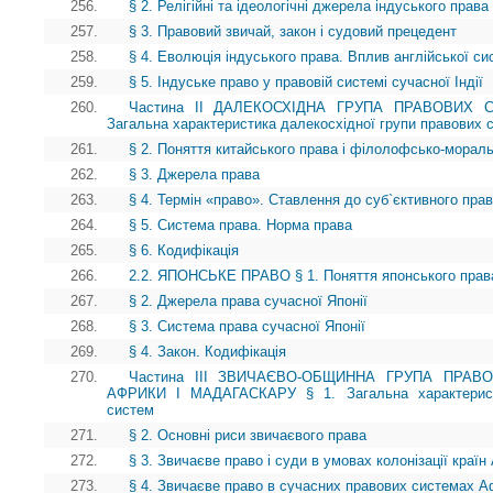
256.
§ 2. Релігійні та ідеологічні джерела індуського права
257.
§ 3. Правовий звичай, закон і судовий прецедент
258.
§ 4. Еволюція індуського права. Вплив англійської с
259.
§ 5. Індуське право у правовій системі сучасної Індії
260.
Частина II ДАЛЕКОСХІДНА ГРУПА ПРАВОВИХ 
Загальна характеристика далекосхідної групи правових 
261.
§ 2. Поняття китайського права і філолофсько-морал
262.
§ 3. Джерела права
263.
§ 4. Термін «право». Ставлення до суб`єктивного пра
264.
§ 5. Система права. Норма права
265.
§ 6. Кодифікація
266.
2.2. ЯПОНСЬКЕ ПРАВО § 1. Поняття японського права
267.
§ 2. Джерела права сучасної Японії
268.
§ 3. Система права сучасної Японії
269.
§ 4. Закон. Кодифікація
270.
Частина III ЗВИЧАЄВО-ОБЩИННА ГРУПА ПРАВ
АФРИКИ І МАДАГАСКАРУ § 1. Загальна характеристи
систем
271.
§ 2. Основні риси звичаєвого права
272.
§ 3. Звичаєве право і суди в умовах колонізації краї
273.
§ 4. Звичаєве право в сучасних правових системах А