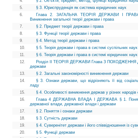
4.
§ 2. Об`єкти, предмет, метод, функції юридичної наук
5.
§ 3. Юриспруденція як система юридичних наук
6.
Глава 2. ЗАГАЛЬНА ТЕОРІЯ ДЕРЖАВИ І ПРА
Виникнення загальної теорії держави і права
7.
§ 2. Предмет теорії держави і права
8.
§ 3. Функції теорії держави і права
9.
§ 4. Метод теорії держави і права
10.
§ 5. Теорія держави і права в системі суспільних наук
11.
§ 6. Теорія держави і права в системі юридичних наук
12.
Розділ II ТЕОРІЯ ДЕРЖАВИ Глава З ПОХОДЖЕННЯ ДЕ
держави
13.
§ 2. Загальні закономірності виникнення держави
14.
§ 3. Ознаки держави, що відрізняють її від соціаль
ладу
15.
§ 4. Особливості виникнення держав у різних народів 
16.
Глава 4 ДЕРЖАВНА ВЛАДА І ДЕРЖАВА § 1. Поняття
державної влади, державної влади і держави
17.
§ 2. Поняття і ознаки держави
18.
§ 3. Сутність держави
19.
§ 4. Суверенітет держави і його співвідношення із сув
20.
§ 5. Функції держави