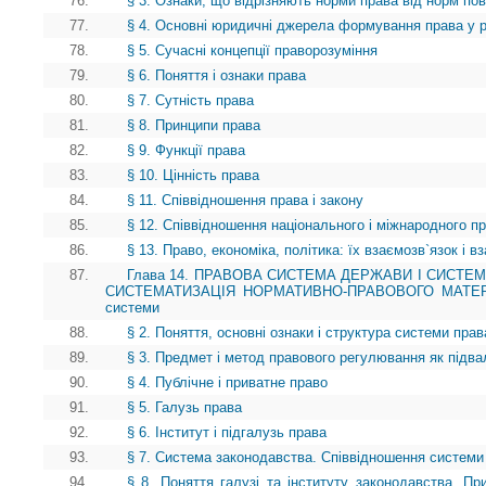
76.
§ 3. Ознаки, що відрізняють норми права від норм пов
77.
§ 4. Основні юридичні джерела формування права у рі
78.
§ 5. Сучасні концепції праворозуміння
79.
§ 6. Поняття і ознаки права
80.
§ 7. Сутність права
81.
§ 8. Принципи права
82.
§ 9. Функції права
83.
§ 10. Цінність права
84.
§ 11. Співвідношення права і закону
85.
§ 12. Співвідношення національного і міжнародного п
86.
§ 13. Право, економіка, політика: їх взаємозв`язок і 
87.
Глава 14. ПРАВОВА СИСТЕМА ДЕРЖАВИ І СИСТЕ
СИСТЕМАТИЗАЦІЯ НОРМАТИВНО-ПРАВОВОГО МАТЕРІАЛУ
системи
88.
§ 2. Поняття, основні ознаки і структура системи прав
89.
§ 3. Предмет і метод правового регулювання як під
90.
§ 4. Публічне і приватне право
91.
§ 5. Галузь права
92.
§ 6. Інститут і підгалузь права
93.
§ 7. Система законодавства. Співвідношення системи
94.
§ 8. Поняття галузі та інституту законодавства. Пр