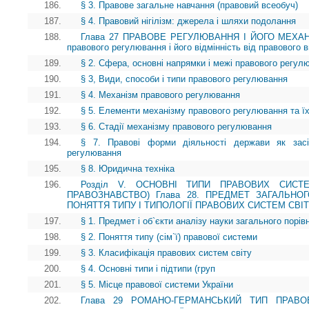
186.
§ 3. Правове загальне навчання (правовий всеобуч)
187.
§ 4. Правовий нігілізм: джерела і шляхи подолання
188.
Глава 27 ПРАВОВЕ РЕГУЛЮВАННЯ І ЙОГО МЕХАНІ
правового регулювання і його відмінність від правового 
189.
§ 2. Сфера, основні напрямки і межі правового регул
190.
§ 3, Види, способи і типи правового регулювання
191.
§ 4. Механізм правового регулювання
192.
§ 5. Елементи механізму правового регулювання та ї
193.
§ 6. Стадії механізму правового регулювання
194.
§ 7. Правові форми діяльності держави як засі
регулювання
195.
§ 8. Юридична техніка
196.
Розділ V. ОСНОВНІ ТИПИ ПРАВОВИХ СИСТЕ
ПРАВОЗНАВСТВО) Глава 28. ПРЕДМЕТ ЗАГАЛЬНО
ПОНЯТТЯ ТИПУ І ТИПОЛОГІЇ ПРАВОВИХ СИСТЕМ СВІ
197.
§ 1. Предмет і об`єкти аналізу науки загального порі
198.
§ 2. Поняття типу (сім`ї) правової системи
199.
§ 3. Класифікація правових систем світу
200.
§ 4. Основні типи і підтипи (груп
201.
§ 5. Місце правової системи України
202.
Глава 29 РОМАНО-ГЕРМАНСЬКИЙ ТИП ПРАВОВ