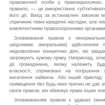
правомочної особи у правовідносинах
правило, — це використання суб'єктивно
його дії. Вихід за встановлені законом м
спричиняє певні юридичні наслідки, але ли
компетентними правоохоронними органами
Зловживання правом є ненормальни
шкідливим, аморальним) здійсненням 
недозволених конкретних діях, які завд
загрожують чужому праву. Наприклад, зло
дії громадянина, якому належить буд
власності, спрямовані на погіршення
виселення наймача. Або інший приклад: 
приміщення без будь-яких причин не дає з
своїм правом, він обмежує права інших член
Зловживанням правом є удавані (мним