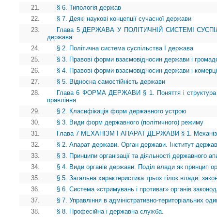
21.
§ 6. Типологія держав
22.
§ 7. Деякі наукові концепції сучасної держави
23.
Глава 5 ДЕРЖАВА У ПОЛІТИЧНІЙ СИСТЕМІ СУСПІЛЬ
держава
24.
§ 2. Політична система суспільства І держава
25.
§ 3. Правові форми взаємовідносин держави і громад
26.
§ 4. Правові форми взаємовідносин держави і комерці
27.
§ 5. Відносна самостійність держави
28.
Глава 6 ФОРМА ДЕРЖАВИ § 1. Поняття і структура
правління
29.
§ 2. Класифікація форм державного устрою
30.
§ 3. Види форм державного (політичного) режиму
31.
Глава 7 МЕХАНІЗМ І АПАРАТ ДЕРЖАВИ § 1. Механі
32.
§ 2. Апарат держави. Орган держави. Інститут держа
33.
§ 3. Принципи організації та діяльності державного ап
34.
§ 4. Види органів держави. Поділ влади як принцип ор
35.
§ 5. Загальна характеристика трьох гілок влади: зако
36.
§ 6. Система «стримувань і противаг» органів законод
37.
§ 7. Управління в адміністративно-територіальних о
38.
§ 8. Професійна і державна служба.