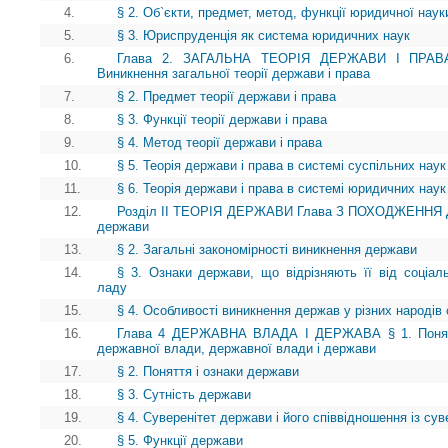
4.
§ 2. Об`єкти, предмет, метод, функції юридичної наук
5.
§ 3. Юриспруденція як система юридичних наук
6.
Глава 2. ЗАГАЛЬНА ТЕОРІЯ ДЕРЖАВИ І ПРА
Виникнення загальної теорії держави і права
7.
§ 2. Предмет теорії держави і права
8.
§ 3. Функції теорії держави і права
9.
§ 4. Метод теорії держави і права
10.
§ 5. Теорія держави і права в системі суспільних наук
11.
§ 6. Теорія держави і права в системі юридичних наук
12.
Розділ II ТЕОРІЯ ДЕРЖАВИ Глава З ПОХОДЖЕННЯ ДЕ
держави
13.
§ 2. Загальні закономірності виникнення держави
14.
§ 3. Ознаки держави, що відрізняють її від соціаль
ладу
15.
§ 4. Особливості виникнення держав у різних народів 
16.
Глава 4 ДЕРЖАВНА ВЛАДА І ДЕРЖАВА § 1. Поняття
державної влади, державної влади і держави
17.
§ 2. Поняття і ознаки держави
18.
§ 3. Сутність держави
19.
§ 4. Суверенітет держави і його співвідношення із сув
20.
§ 5. Функції держави