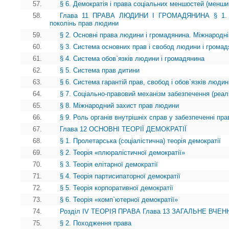
57.
§ 6. Демократія і права соціальних меншостей (менши
58.
Глава 11 ПРАВА ЛЮДИНИ І ГРОМАДЯНИНА § 1. Іст
поколінь прав людини
59.
§ 2. Основні права людини і громадянина. Міжнародні
60.
§ 3. Система основних прав і свобод людини і грома
61.
§ 4. Система обов`язків людини і громадянина
62.
§ 5. Система прав дитини
63.
§ 6. Система гарантій прав, свобод і обов`язків люди
64.
§ 7. Соціально-правовий механізм забезпечення (реалі
65.
§ 8. Міжнародний захист прав людини
66.
§ 9. Роль органів внутрішніх справ у забезпеченні пр
67.
Глава 12 ОСНОВНІ ТЕОРІЇ ДЕМОКРАТІЇ
68.
§ 1. Пролетарська (соціалістична) теорія демократії
69.
§ 2. Теорія «плюралістичної демократії»
70.
§ 3. Теорія елітарної демократії
71.
§ 4. Теорія партисипаторної демократії
72.
§ 5. Теорія корпоративної демократії
73.
§ 6. Теорія «комп`ютерної демократії»
74.
Розділ IV ТЕОРІЯ ПРАВА Глава 13 ЗАГАЛЬНЕ ВЧЕНН
75.
§ 2. Походження права