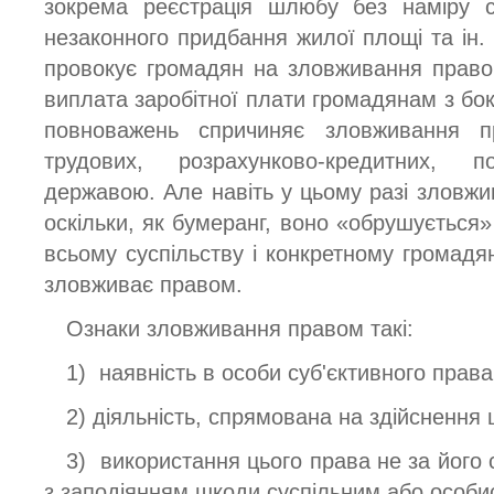
зокрема реєстрація шлюбу без наміру с
незаконного придбання жилої площі та ін.
провокує громадян на зловживання право
виплата заробітної плати громадянам з бо
повноважень спричиняє зловживання 
трудових, розрахунково-кредитних, 
державою. Але навіть у цьому разі зловж
оскільки, як бумеранг, воно «обрушується
всьому суспільству і конкретному громадян
зловживає правом.
Ознаки зловживання правом такі:
1) наявність в особи суб'єктивного права
2) діяльність, спрямована на здійснення 
3) використання цього права не за його
з заподіянням шкоди суспільним або особи