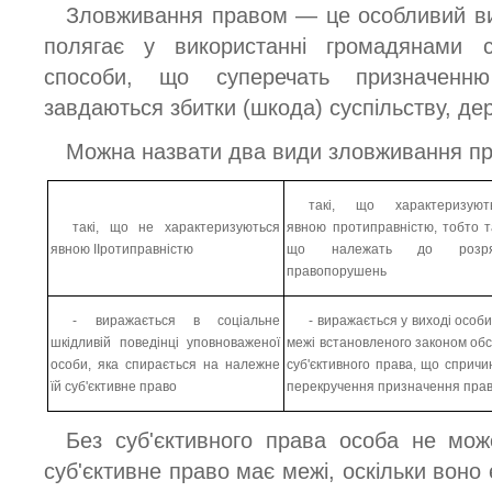
Зловживання правом — це особливий вид
полягає у використанні громадянами 
способи, що суперечать призначенню
завдаються збитки (шкода) суспільству, дер
Можна назвати два види зловживання п
такі, що характеризуют
такі, що не характеризуються
явною протиправністю, тобто та
явною ІІротиправністю
що належать до розря
правопорушень
- виражається в соціальне
- виражається у виході особи
шкідливій поведінці уповноваженої
межі встановленого законом обс
особи, яка спирається на належне
суб'єктивного права, що спричи
їй суб'єктивне право
перекручення призначення пра
Без суб'єктивного права особа не мож
суб'єктивне право має межі, оскільки воно