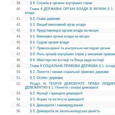
39.
§ 9. Служба в органах внутрішніх справ
40.
Глава 8 ДЕРЖАВНІ ОРГАНІ ВЛАДИ В УКРАЇНІ § 1. В
влади
41.
§ 2. Глава держави
42.
§ 3. Вищий виконавчий орган влади
43.
§ 4. Представницькі органи влади на місцях
44.
§ 5. Виконавчі органи влади на місцях
45.
§ 6. Судові органи влади
46.
§ 7. Правоохоронні та контрольно-наглядові органи
47.
§ 8. Роль органів внутрішніх справ у механізмі право
48.
§ 9. Міністерство юстиції та Вища рада юстиції
49.
Глава 9 СОЦІАЛЬНА ПРАВОВА ДЕРЖАВА § 1. Історія і
50.
§ 2. Поняття і ознаки соціальної правової держави
51.
§ 3. Особа і держава
52.
Розділ III ТЕОРІЯ ДЕМОКРАТІЇ. ПРАВА ЛЮД
ДЕМОКРАТІЮ § 1. Поняття і ознаки демократії
53.
§ 2. Функції і принципи демократії
54.
§ 3. Форми та інститути демократії
55.
§ 4. Демократія і самоврядування
56.
§ 5. Демократія як загальнолюдська цінність