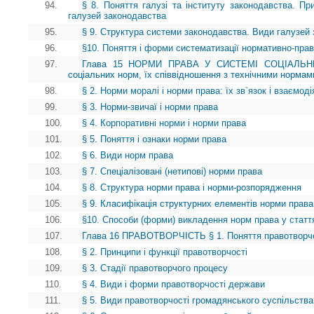
94.
§ 8. Поняття галузі та інституту законодавства. Пр
галузей законодавства
95.
§ 9. Структура системи законодавства. Види галузей
96.
§10. Поняття і форми систематизації нормативно-прав
97.
Глава 15 НОРМИ ПРАВА У СИСТЕМІ СОЦІАЛЬНИХ
соціальних норм, їх співвідношення з технічними нормам
98.
§ 2. Норми моралі і норми права: їх зв`язок і взаємоді
99.
§ 3. Норми-звичаї і норми права
100.
§ 4. Корпоративні норми і норми права
101.
§ 5. Поняття і ознаки норми права
102.
§ 6. Види норм права
103.
§ 7. Спеціалізовані (нетипові) норми права
104.
§ 8. Структура норми права і норми-розпорядження
105.
§ 9. Класифікація структурних елементів норми права
106.
§10. Способи (форми) викладення норм права у статт
107.
Глава 16 ПРАВОТВОРЧІСТЬ § 1. Поняття правотворчості
108.
§ 2. Принципи і функції правотворчості
109.
§ 3. Стадії правотворчого процесу
110.
§ 4. Види і форми правотворчості держави
111.
§ 5. Види правотворчості громадянського суспільства