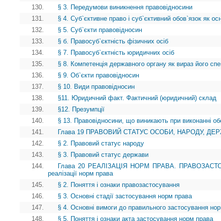
130.
§ 3. Передумови виникнення правовідносини
131.
§ 4. Суб`єктивне право і суб`єктивний обов`язок як о
132.
§ 5. Суб`єкти правовідносин
133.
§ б. Правосуб`єктність фізичних осіб
134.
§ 7. Правосуб`єктність юридичних осіб
135.
§ 8. Компетенція державного органу як вираз його спе
136.
§ 9. Об`єкти правовідносин
137.
§ 10. Види правовідносин
138.
§11. Юридичний факт. Фактичний (юридичний) склад
139.
§12. Презумпції
140.
§ 13. Правовідносини, що виникають при виконанні об
141.
Глава 19 ПРАВОВИЙ СТАТУС ОСОБИ, НАРОДУ, ДЕРЖА
142.
§ 2. Правовий статус народу
143.
§ 3. Правовий статус держави
144.
Глава 20 РЕАЛІЗАЦІЯ НОРМ ПРАВА. ПРАВОЗАСТОС
реалізації норм права
145.
§ 2. Поняття і ознаки правозастосування
146.
§ 3. Основні стадії застосування норм права
147.
§ 4. Основні вимоги до правильного застосування но
148.
§ 5. Поняття і ознаки акта застосування норм права