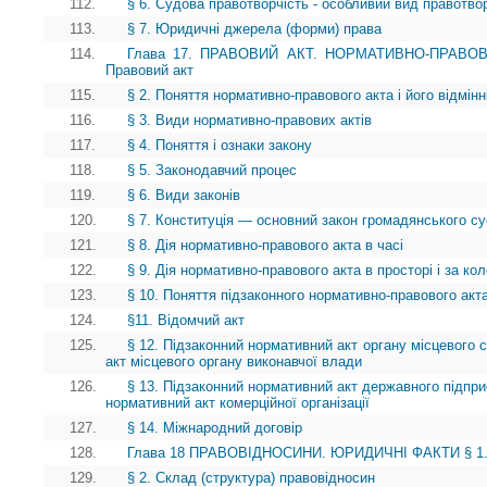
112.
§ 6. Судова правотворчість - особливий вид правотво
113.
§ 7. Юридичні джерела (форми) права
114.
Глава 17. ПРАВОВИЙ АКТ. НОРМАТИВНО-ПРАВОВ
Правовий акт
115.
§ 2. Поняття нормативно-правового акта і його відмінн
116.
§ 3. Види нормативно-правових актів
117.
§ 4. Поняття і ознаки закону
118.
§ 5. Законодавчий процес
119.
§ 6. Види законів
120.
§ 7. Конституція — основний закон громадянського су
121.
§ 8. Дія нормативно-правового акта в часі
122.
§ 9. Дія нормативно-правового акта в просторі і за ко
123.
§ 10. Поняття підзаконного нормативно-правового акта
124.
§11. Відомчий акт
125.
§ 12. Підзаконний нормативний акт органу місцевого
акт місцевого органу виконавчої влади
126.
§ 13. Підзаконний нормативний акт державного підприє
нормативний акт комерційної організації
127.
§ 14. Міжнародний договір
128.
Глава 18 ПРАВОВІДНОСИНИ. ЮРИДИЧНІ ФАКТИ § 1. П
129.
§ 2. Склад (структура) правовідносин