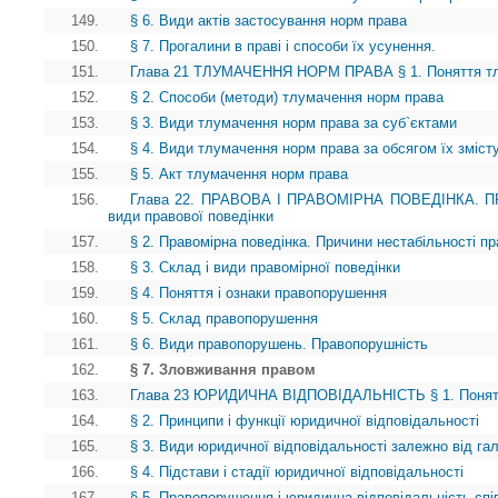
149.
§ 6. Види актів застосування норм права
150.
§ 7. Прогалини в праві і способи їх усунення.
151.
Глава 21 ТЛУМАЧЕННЯ НОРМ ПРАВА § 1. Поняття тл
152.
§ 2. Способи (методи) тлумачення норм права
153.
§ 3. Види тлумачення норм права за суб`єктами
154.
§ 4. Види тлумачення норм права за обсягом їх зміст
155.
§ 5. Акт тлумачення норм права
156.
Глава 22. ПРАВОВА І ПРАВОМІРНА ПОВЕДІНКА. ПР
види правової поведінки
157.
§ 2. Правомірна поведінка. Причини нестабільності пр
158.
§ 3. Склад і види правомірної поведінки
159.
§ 4. Поняття і ознаки правопорушення
160.
§ 5. Склад правопорушення
161.
§ 6. Види правопорушень. Правопорушність
162.
§ 7. Зловживання правом
163.
Глава 23 ЮРИДИЧНА ВІДПОВІДАЛЬНІСТЬ § 1. Поняття 
164.
§ 2. Принципи і функції юридичної відповідальності
165.
§ 3. Види юридичної відповідальності залежно від га
166.
§ 4. Підстави і стадії юридичної відповідальності
167.
§ 5. Правопорушення і юридична відповідальність спів