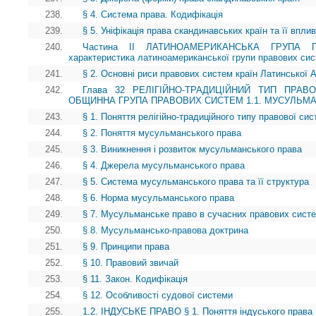
238.
§ 4. Система права. Кодифікація
239.
§ 5. Уніфікація права скандинавських країн та її впли
240.
Частина II ЛАТИНОАМЕРИКАНСЬКА ГРУПА 
характеристика латиноамериканської групи правових си
241.
§ 2. Основні риси правових систем країн Латинської 
242.
Глава 32 РЕЛІГІЙНО-ТРАДИЦІЙНИЙ ТИП ПРАВО
ОБЩИННА ГРУПА ПРАВОВИХ СИСТЕМ 1.1. МУСУЛЬМ
243.
§ 1. Поняття релігійно-традиційного типу правової си
244.
§ 2. Поняття мусульманського права
245.
§ 3. Виникнення і розвиток мусульманського права
246.
§ 4. Джерела мусульманського права
247.
§ 5. Система мусульманського права та її структура
248.
§ 6. Норма мусульманського права
249.
§ 7. Мусульманське право в сучасних правових систе
250.
§ 8. Мусульмансько-правова доктрина
251.
§ 9. Принципи права
252.
§ 10. Правовий звичай
253.
§ 11. Закон. Кодифікація
254.
§ 12. Особливості судової системи
255.
1.2. ІНДУСЬКЕ ПРАВО § 1. Поняття індуського права