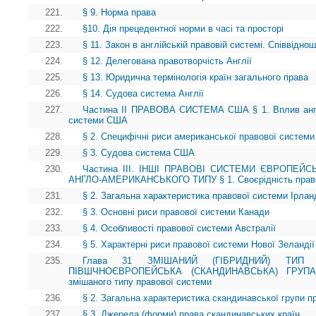
221.
§ 9. Норма права
222.
§10. Дія прецедентної норми в часі та просторі
223.
§ 11. Закон в англійській правовій системі. Співвідно
224.
§ 12. Делегована правотворчість Англії
225.
§ 13. Юридична термінологія країн загального права
226.
§ 14. Судова система Англії
227.
Частина II ПРАВОВА СИСТЕМА США § 1. Вплив англі
системи США
228.
§ 2. Специфічні риси американської правової системи 
229.
§ 3. Судова система США
230.
Частина ІІІ. ІНШІ ПРАВОВІ СИСТЕМИ ЄВРОПЕЙ
АНГЛО-АМЕРИКАНСЬКОГО ТИПУ § 1. Своєрідність право
231.
§ 2. Загальна характеристика правової системи Ірланд
232.
§ 3. Основні риси правової системи Канади
233.
§ 4. Особливості правової системи Австралії
234.
§ 5. Характерні риси правової системи Нової Зеландії
235.
Глава 31 ЗМІШАНИЙ (ГІБРИДНИЙ) ТИП 
ПІВШЧНОЄВРОПЕЙСЬКА (СКАНДИНАВСЬКА) ГРУП
змішаного типу правової системи
236.
§ 2. Загальна характеристика скандинавської групи 
237.
§ 3. Джерела (форми) права скандинавських країн