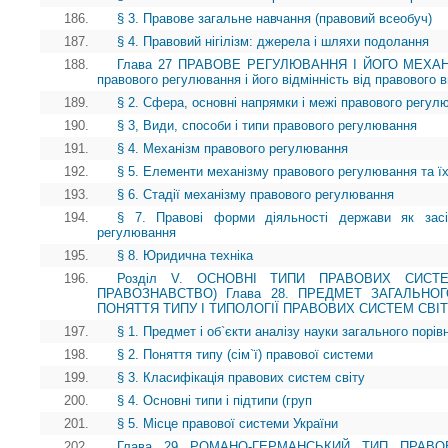
186.
§ 3. Правове загальне навчання (правовий всеобуч)
187.
§ 4. Правовий нігілізм: джерела і шляхи подолання
188.
Глава 27 ПРАВОВЕ РЕГУЛЮВАННЯ І ЙОГО МЕХАНІ
правового регулювання і його відмінність від правового 
189.
§ 2. Сфера, основні напрямки і межі правового регул
190.
§ 3, Види, способи і типи правового регулювання
191.
§ 4. Механізм правового регулювання
192.
§ 5. Елементи механізму правового регулювання та ї
193.
§ 6. Стадії механізму правового регулювання
194.
§ 7. Правові форми діяльності держави як засі
регулювання
195.
§ 8. Юридична техніка
196.
Розділ V. ОСНОВНІ ТИПИ ПРАВОВИХ СИСТЕ
ПРАВОЗНАВСТВО) Глава 28. ПРЕДМЕТ ЗАГАЛЬНО
ПОНЯТТЯ ТИПУ І ТИПОЛОГІЇ ПРАВОВИХ СИСТЕМ СВІ
197.
§ 1. Предмет і об`єкти аналізу науки загального порі
198.
§ 2. Поняття типу (сім`ї) правової системи
199.
§ 3. Класифікація правових систем світу
200.
§ 4. Основні типи і підтипи (груп
201.
§ 5. Місце правової системи України
202.
Глава 29 РОМАНО-ГЕРМАНСЬКИЙ ТИП ПРАВОВ