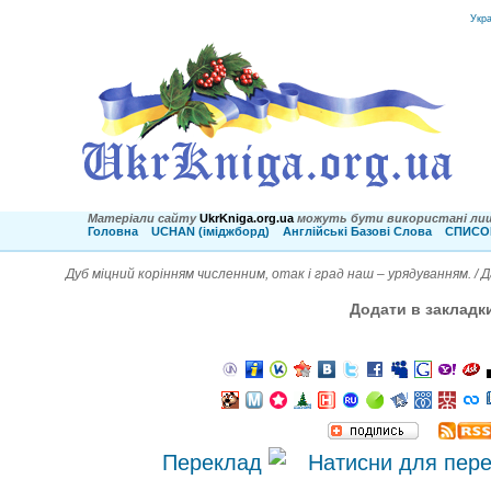
Укр
Матеріали сайту
UkrKniga.org.ua
можуть бути використані лиш
Головна
UCHAN (іміджборд)
Англійські Базові Слова
СПИСОК
Дуб міцний корінням численним, отак і град наш – урядуванням. /
Додати в закладк
Переклад