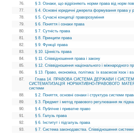
76.
§ 3. Ознаки, що відрізняють норми права від норм пов
77.
§ 4. Основні юридичні джерела формування права у рі
78.
§ 5. Сучасні концепції праворозуміння
79.
§ 6. Поняття і ознаки права
80.
§ 7. Сутність права
81.
§ 8. Принципи права
82.
§ 9. Функції права
83.
§ 10. Цінність права
84.
§ 11. Співвідношення права і закону
85.
§ 12. Співвідношення національного і міжнародного п
86.
§ 13. Право, економіка, політика: їх взаємозв`язок і 
87.
Глава 14. ПРАВОВА СИСТЕМА ДЕРЖАВИ І СИСТЕ
СИСТЕМАТИЗАЦІЯ НОРМАТИВНО-ПРАВОВОГО МАТЕРІАЛУ
системи
88.
§ 2. Поняття, основні ознаки і структура системи прав
89.
§ 3. Предмет і метод правового регулювання як під
90.
§ 4. Публічне і приватне право
91.
§ 5. Галузь права
92.
§ 6. Інститут і підгалузь права
93.
§ 7. Система законодавства. Співвідношення системи