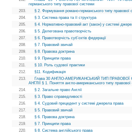
германського типу правової системи
203.
§ 2. Формування романо-германського типу правової 
204.
§ 3. Система права та її структура
205.
§ 4. Нормативно-правовий акт (закон) у системі джер
206.
§ 5. Делегована правотворчість
207.
§ 6. Правотворчість суб`єктів федерації
208.
§ 7. Правовий звичай
209.
§ 8. Правова доктрина
210.
§ 9. Принципи права
211.
§ 10. Роль судової практики
212.
§11. Кодификація
213.
Глава 30 АНГЛО-АМЕРИКАНСЬКИЙ ТИП ПРАВОВОЇ 
АНГЛІЇ § 1. Поняття англо-американського типу правової
214.
§ 2. Загальне право Англії
215.
§ 3. Право справедливості
216.
§ 4. Судовий прецедент у системі джерела права
217.
§ 5. Правовий звичай
218.
§ 6. Правова доктрина
219.
§ 7. Принципи права
220.
§ 8. Система англійського права