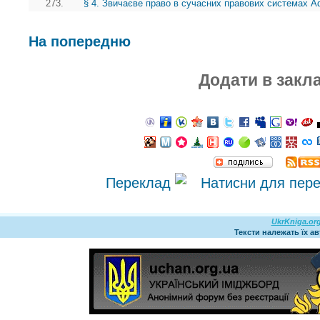
273.
§ 4. Звичаєве право в сучасних правових системах А
На попередню
Додати в закл
Переклад
UkrKniga.or
Тексти належать їх а