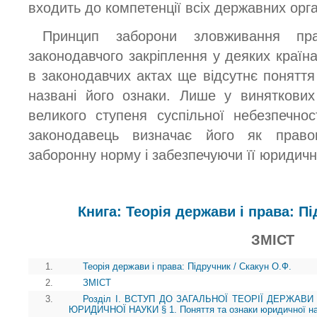
входить до компетенції всіх державних орга
Принцип заборони зловживання пра
законодавчого закріплення у деяких країнах
в законодавчих актах ще відсутнє понятт
названі його ознаки. Лише у виняткови
великого ступеня суспільної небезпечн
законодавець визначає його як право
заборонну норму і забезпечуючи її юридичн
Книга: Теорія держави і права: Пі
ЗМІСТ
1.
Теорія держави і права: Підручник / Скакун О.Ф.
2.
ЗМІСТ
3.
Розділ І. ВСТУП ДО ЗАГАЛЬНОЇ ТЕОРІЇ ДЕРЖАВИ
ЮРИДИЧНОЇ НАУКИ § 1. Поняття та ознаки юридичної н