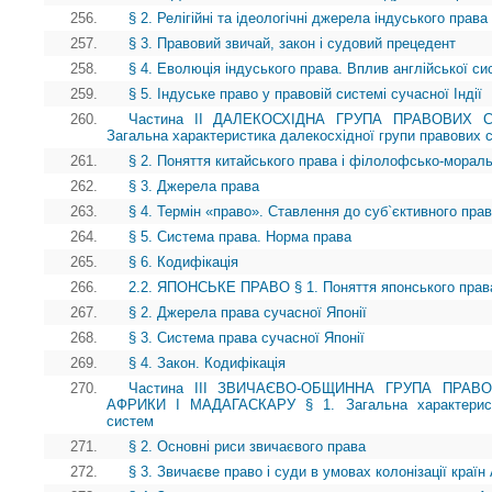
256.
§ 2. Релігійні та ідеологічні джерела індуського права
257.
§ 3. Правовий звичай, закон і судовий прецедент
258.
§ 4. Еволюція індуського права. Вплив англійської с
259.
§ 5. Індуське право у правовій системі сучасної Індії
260.
Частина II ДАЛЕКОСХІДНА ГРУПА ПРАВОВИХ 
Загальна характеристика далекосхідної групи правових 
261.
§ 2. Поняття китайського права і філолофсько-морал
262.
§ 3. Джерела права
263.
§ 4. Термін «право». Ставлення до суб`єктивного пра
264.
§ 5. Система права. Норма права
265.
§ 6. Кодифікація
266.
2.2. ЯПОНСЬКЕ ПРАВО § 1. Поняття японського права
267.
§ 2. Джерела права сучасної Японії
268.
§ 3. Система права сучасної Японії
269.
§ 4. Закон. Кодифікація
270.
Частина III ЗВИЧАЄВО-ОБЩИННА ГРУПА ПРАВ
АФРИКИ І МАДАГАСКАРУ § 1. Загальна характеристи
систем
271.
§ 2. Основні риси звичаєвого права
272.
§ 3. Звичаєве право і суди в умовах колонізації краї