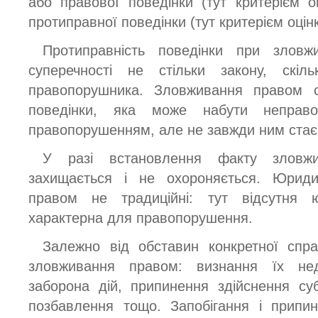
або правової поведінки (тут критерієм о
протиправної поведінки (тут критерієм оцінк
Протиправність поведінки при зловж
суперечності не стільки закону, скі
правопорушника. Зловживання правом с
поведінки, яка може набути неправом
правопорушенням, але не завжди ним стає
У разі встановлення факту зловж
захищається і не охороняється. Юриди
правом не традиційні: тут відсутня юр
характерна для правопорушення.
Залежно від обставин конкретної спра
зловживання правом: визнання їх неді
заборона дій, припинення здійснення су
позбавлення тощо. Запобігання і припи