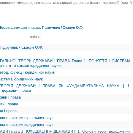
ринципи міжнародного права, міжнародні договори (пакти, конвенції) (див. §
Теорія держави і права: Підручник / Скакун О.Ф.
ЗМІСТ
 Підручник / Скакун О.Ф.
ЗАГАЛЬНОЇ ТЕОРІЇ ДЕРЖАВИ І ПРАВА Глава 1. ПОНЯТТЯ І СИСТЕМА
яття та ознаки юридичної науки
метод, функції юридичної науки
система юридичних наук
 ТЕОРІЯ ДЕРЖАВИ І ПРАВА ЯК ФУНДАМЕНТАЛЬНА НАУКА § 1.
ї держави і права
жави і права
ави і права
ви і права
ава в системі суспільних наук
рава в системі юридичних наук
ЖАВИ Глава З ПОХОДЖЕННЯ ДЕРЖАВИ § 1. Основні теорії походження