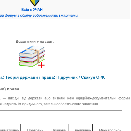
Вхід в УЧАН
ий форум з обміну зображеннями і жартами.
Додати книгу на сайт:
: Теорія держави і права: Підручник / Скакун О.Ф.
ми) права
 — вихідні від держави або визнані нею офіційно-документальні форми
кі надають їм юридичного, загальнообов'язкового значення.
ормативно-
Правовий
Правова
Релігійно-
Міжнародно-