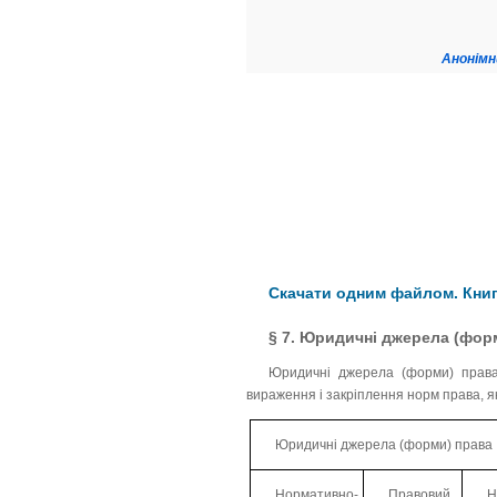
Анонімн
Скачати одним файлом. Книга
§ 7. Юридичні джерела (фор
Юридичні джерела (форми) права
вираження і закріплення норм права, я
Юридичні джерела (форми) права
Нормативно-
Правовий
Н