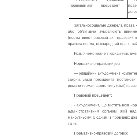
правовий акт
прецедент
прав
дого
Загальносоціальні джерела права --
або об'єктивно зумовлюють виникн
(нормативно-правовий акт, правовий п
правова норма, міжнародний-право-вий
Розглянемо кожне з юридичних дже
Нормативно-правовий jucr:
— офіційний акт-документ компетен
закони, укази президента, постанови
романо-герман-ського типу (сім'ї) право
Правовий прецедент:
- акт-документ, що містить нові н
адміністративним органом, якій на
майбутньому. Є одним із провідних дж
та ін.
Нормативно-правовий договір: