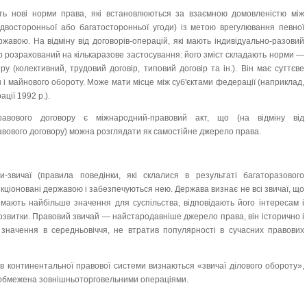
ить нові норми права, які встановлюються за взаємною домовленістю між
 двосторонньої або багатосторонньої угоди) із метою врегулювання певної
ержавою. На відміну від договорів-операцій, які мають індивідуально-разовий
р розрахований на кількаразове застосування: його зміст складають норми —
у (колективний, трудовий договір, типовий договір та ін.). Він має суттєве
 і майнового обороту. Може мати місце між суб'єктами федерації (наприклад,
ції 1992 p.).
авового договору є міжнародний-правовий акт, що (на відміну від
ового договору) можна розглядати як самостійне джерело права.
и-звичаї (правила поведінки, які склалися в результаті багаторазового
нкціоновані державою і забезпечуються нею. Держава визнає не всі звичаї, що
о мають найбільше значення для суспільства, відповідають його інтересам і
озвитки. Правовий звичай — найстародавніше джерело права, він історично і
 значення в середньовіччя, не втратив популярності в сучасних правових
в континентальної правової системи визнаються «звичаї ділового обороту»,
 обмежена зовнішньоторговельними операціями.