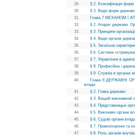
29.
§ 2. Класифікація форм
30.
§ 3. Види форм державн
31.
Глава 7 МЕХАНІЗМ І А
32.
§ 2. Апарат держави. О
33.
§ 3. Принципи організац
34.
§ 4. Види органів держа
35.
§ 5. Загальна характери
36.
§ 6. Система «стримуван
37.
§ 7. Управління в адмі
38.
§ 8. Професійна і держ
39.
§ 9. Служба в органах в
40.
Глава 8 ДЕРЖАВНІ ОРГ
влади
41.
§ 2. Глава держави
42.
§ 3. Вищий виконавчий 
43.
§ 4. Представницькі орг
44.
§ 5. Виконавчі органи в
45.
§ 6. Судові органи влад
46.
§ 7. Правоохоронні та к
47.
§ 8. Роль органів внутр