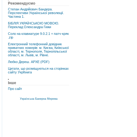
Рекомендуємо
Степан Андрійович Бандера.
Перспективи Української революції.
Частина 1.
БІБЛІЯ УКРАЇНСЬКОЮ МОВОЮ.
Переклад Олександра Гижи
Соло на клавиатуре 9.0.2.1 + патч-кряк
.zip
Електронний телефонний довідник
приватних номерів: м. Києва, Київської
області, м. Тернополя, Тернопільської
області, м. Львів, м. Рівне.
Любко Дереш. АРХЕ (PDF)
Цитати, що розміщуються на сторінках
сайту УкрКнига
Інше
Про сайт
Українська Банерна Мережа