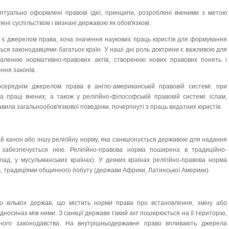
птуально оформлені правові ідеї, принципи, розроблені вченими з метою
ні суспільством і визнані державою як обов'язкові.
ах є джерелом права, хоча значення наукових праць юристів для формування
ься законодавцями багатьох країн. У наші дні роль доктрини є важливою для
наленню нормативно-правових актів, створенню нових правових понять і
ення законів.
середнім джерелом права в англо-американській правовій системі: при
 праці вчених; а також у релігійно-філософській правовій системі: іслам,
равила загальнообов'язкової поведінки, почерпнуті з праць видатних юристів.
ий канон або іншу релігійну норму, яка санкціонується державою для надання
і забезпечується нею. Релігійно-правова норма поширена в традиційно-
лад, у мусульманських країнах). У деяких країнах релігійно-правова норма
м, традиціями общинного побуту (держави Африки, Латинської Америки).
о кількох держав, що містить норми права про встановлення, зміну або
відносинах між ними. З санкції держави такий акт поширюється на її територію,
ьного законодавства. На внутрішньодержавне право впливають джерела