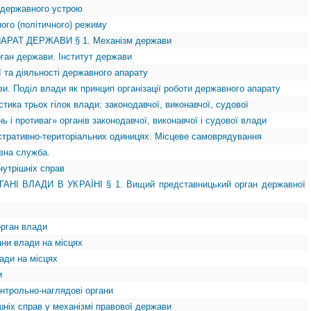
 державного устрою
ого (політичного) режиму
ПАРАТ ДЕРЖАВИ § 1. Механізм держави
рган держави. Інститут держави
ії та діяльності державного апарату
ви. Поділ влади як принцип організації роботи державного апарату
стика трьох гілок влади: законодавчої, виконавчої, судової
ь і противаг» органів законодавчої, виконавчої і судової влади
ністративно-територіальних одиницях. Місцеве самоврядування
авна служба.
нутрішніх справ
АНІ ВЛАДИ В УКРАЇНІ § 1. Вищий представницький орган державної
орган влади
ани влади на місцях
лади на місцях
и
онтрольно-наглядові органи
ішніх справ у механізмі правової держави