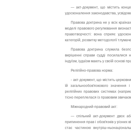
— акт-документ, що містить конце
удосконалення законодавства, усвідомле
Правова доктрина не у всіх країн
моделі правового регулювання визнаєт
правотворчості: вона сприяє удоско
категорій, розвитку методології тлумач
Правова доктрина служила безпо
вирішенні справи судді посилалися на
індуїзм, іудаїзм мають у своїй основі п
Релігійно-правова норма:
- акт-документ, що містить церковн
їй загальнообов'язкового значення 
релігійних правових системах (наприк
тісно переплелася із правовим звичає
Міжнародний-правовий акт:
— спільний акт-документ двох аб
припинення прав і обов'язків у різних 
стає частиною внутріш-ньонаціонал