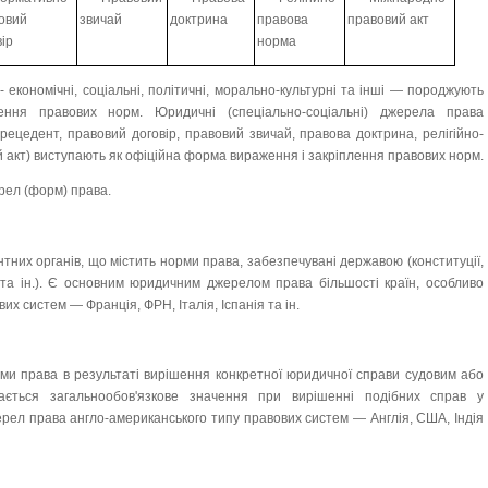
овий
звичай
доктрина
правова
правовий акт
вір
норма
 економічні, соціальні, політичні, морально-культурні та інші — породжують
ення правових норм. Юридичні (спеціально-соціальні) джерела права
рецедент, правовий договір, правовий звичай, правова доктрина, релігійно-
 акт) виступають як офіційна форма вираження і закріплення правових норм.
рел (форм) права.
тних органів, що містить норми права, забезпечувані державою (конституції,
 та ін.). Є основним юридичним джерелом права більшості країн, особливо
вих систем — Франція, ФРН, Італія, Іспанія та ін.
орми права в результаті вирішення конкретної юридичної справи судовим або
дається загальнообов'язкове значення при вирішенні подібних справ у
ерел права англо-американського типу правових систем — Англія, США, Індія