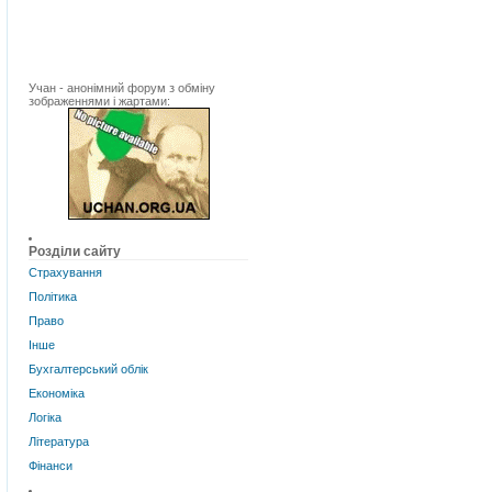
Учан - анонімний форум з обміну
зображеннями і жартами:
Розділи сайту
Страхування
Політика
Право
Інше
Бухгалтерський облік
Економіка
Логіка
Література
Фінанси