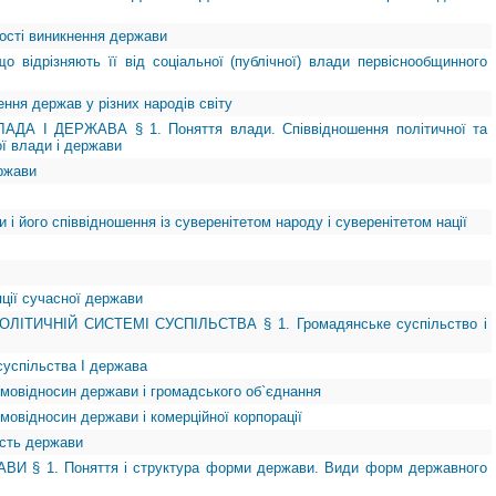
ності виникнення держави
о відрізняють її від соціальної (публічної) влади первіснообщинного
ення держав у різних народів світу
ДА І ДЕРЖАВА § 1. Поняття влади. Співвідношення політичної та
ї влади і держави
ержави
 і його співвідношення із суверенітетом народу і суверенітетом нації
пції сучасної держави
ЛІТИЧНІЙ СИСТЕМІ СУСПІЛЬСТВА § 1. Громадянське суспільство і
суспільства І держава
ємовідносин держави і громадського об`єднання
мовідносин держави і комерційної корпорації
ість держави
И § 1. Поняття і структура форми держави. Види форм державного