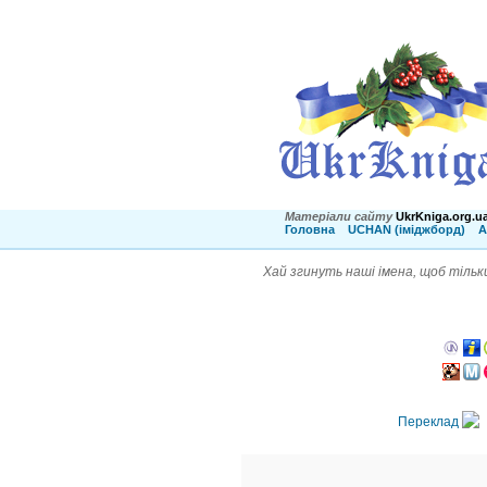
Матеріали сайту
UkrKniga.org.u
Головна
UCHAN (іміджборд)
А
Хай згинуть наші імена, щоб тільки
Переклад