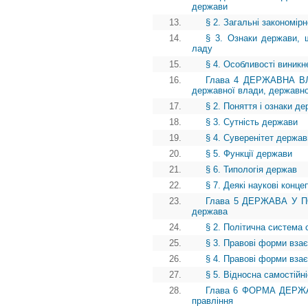
держави
13.
§ 2. Загальні закономір
14.
§ 3. Ознаки держави, щ
ладу
15.
§ 4. Особливості виникн
16.
Глава 4 ДЕРЖАВНА ВЛА
державної влади, державно
17.
§ 2. Поняття і ознаки д
18.
§ 3. Сутність держави
19.
§ 4. Суверенітет держави
20.
§ 5. Функції держави
21.
§ 6. Типологія держав
22.
§ 7. Деякі наукові конце
23.
Глава 5 ДЕРЖАВА У ПО
держава
24.
§ 2. Політична система 
25.
§ 3. Правові форми вза
26.
§ 4. Правові форми взає
27.
§ 5. Відносна самостійн
28.
Глава 6 ФОРМА ДЕРЖАВ
правління