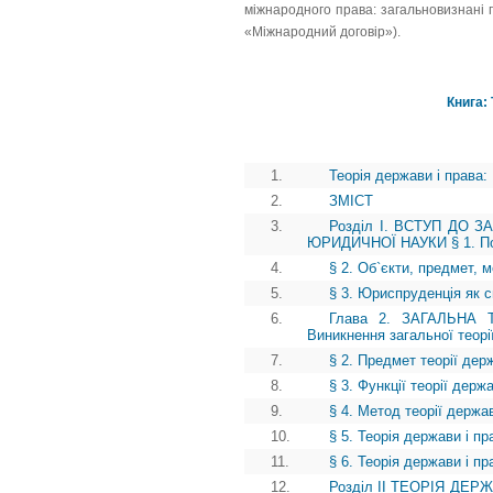
міжнародного права: загальновизнані п
«Міжнародний договір»).
Книга: 
1.
Теорія держави і права:
2.
ЗМІСТ
3.
Розділ І. ВСТУП ДО 
ЮРИДИЧНОЇ НАУКИ § 1. Пон
4.
§ 2. Об`єкти, предмет, 
5.
§ 3. Юриспруденція як 
6.
Глава 2. ЗАГАЛЬНА
Виникнення загальної теорі
7.
§ 2. Предмет теорії дер
8.
§ 3. Функції теорії держ
9.
§ 4. Метод теорії держа
10.
§ 5. Теорія держави і пр
11.
§ 6. Теорія держави і п
12.
Розділ II ТЕОРІЯ ДЕР