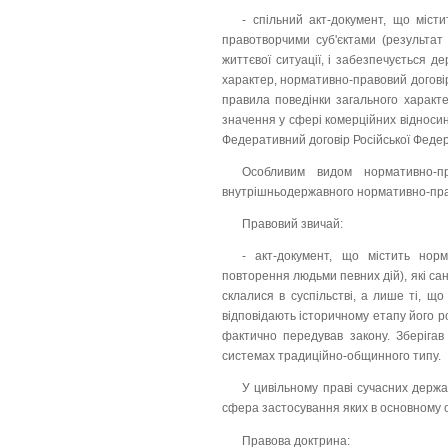
- спільний акт-документ, що міст
правотворчими суб'єктами (результат
життєвої ситуації, і забезпечується д
характер, нормативно-правовий догові
правила поведінки загального характер
значення у сфері комерційних відносин
Федеративний договір Російської Федера
Особливим видом нормативно-пр
внутрішньодержавного нормативно-прав
Правовий звичай:
- акт-документ, що містить норм
повторення людьми певних дій), які са
склалися в суспільстві, а лише ті, щ
відповідають історичному етапу його р
фактично передував закону. Зберігав
системах традиційно-общинного типу.
У цивільному праві сучасних держа
сфера застосування яких в основному
Правова доктрина: