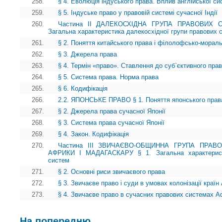
258.
§ 4. Еволюція індуського права. Вплив англійської с
259.
§ 5. Індуське право у правовій системі сучасної Індії
260.
Частина II ДАЛЕКОСХІДНА ГРУПА ПРАВОВИХ 
Загальна характеристика далекосхідної групи правових 
261.
§ 2. Поняття китайського права і філолофсько-морал
262.
§ 3. Джерела права
263.
§ 4. Термін «право». Ставлення до суб`єктивного пра
264.
§ 5. Система права. Норма права
265.
§ 6. Кодифікація
266.
2.2. ЯПОНСЬКЕ ПРАВО § 1. Поняття японського права
267.
§ 2. Джерела права сучасної Японії
268.
§ 3. Система права сучасної Японії
269.
§ 4. Закон. Кодифікація
270.
Частина III ЗВИЧАЄВО-ОБЩИННА ГРУПА ПРАВ
АФРИКИ І МАДАГАСКАРУ § 1. Загальна характеристи
систем
271.
§ 2. Основні риси звичаєвого права
272.
§ 3. Звичаєве право і суди в умовах колонізації краї
273.
§ 4. Звичаєве право в сучасних правових системах А
На попередню