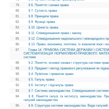
79.
§ 6. Поняття і ознаки права
80.
§ 7. Сутність права
81.
§ 8. Принципи права
82.
§ 9. Функції права
83.
§ 10. Цінність права
84.
§ 11. Співвідношення права і закону
85.
§ 12. Співвідношення національного і міжнародного п
86.
§ 13. Право, економіка, політика: їх взаємозв`язок і 
87.
Глава 14. ПРАВОВА СИСТЕМА ДЕРЖАВИ І СИСТЕ
СИСТЕМАТИЗАЦІЯ НОРМАТИВНО-ПРАВОВОГО МАТЕРІАЛУ
системи
88.
§ 2. Поняття, основні ознаки і структура системи прав
89.
§ 3. Предмет і метод правового регулювання як під
90.
§ 4. Публічне і приватне право
91.
§ 5. Галузь права
92.
§ 6. Інститут і підгалузь права
93.
§ 7. Система законодавства. Співвідношення системи
94.
§ 8. Поняття галузі та інституту законодавства. Пр
галузей законодавства
95.
§ 9. Структура системи законодавства. Види галузей