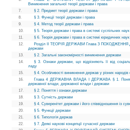
Виникнення загальної теорії держави і права
7.
§ 2. Предмет теорії держави і права
8.
§ 3. Функції теорії держави і права
9.
§ 4. Метод теорії держави і права
10.
§ 5. Теорія держави і права в системі суспільних наук
11.
§ 6. Теорія держави і права в системі юридичних наук
12.
Розділ II ТЕОРІЯ ДЕРЖАВИ Глава З ПОХОДЖЕННЯ ДЕ
держави
13.
§ 2. Загальні закономірності виникнення держави
14.
§ 3. Ознаки держави, що відрізняють її від соціаль
ладу
15.
§ 4. Особливості виникнення держав у різних народів 
16.
Глава 4 ДЕРЖАВНА ВЛАДА І ДЕРЖАВА § 1. Поняття
державної влади, державної влади і держави
17.
§ 2. Поняття і ознаки держави
18.
§ 3. Сутність держави
19.
§ 4. Суверенітет держави і його співвідношення із сув
20.
§ 5. Функції держави
21.
§ 6. Типологія держав
22.
§ 7. Деякі наукові концепції сучасної держави