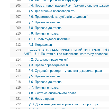
205.
§ 4. Нормативно-правовий акт (закон) у системі джер
206.
§ 5. Делегована правотворчість
207.
§ 6. Правотворчість суб`єктів федерації
208.
§ 7. Правовий звичай
209.
§ 8. Правова доктрина
210.
§ 9. Принципи права
211.
§ 10. Роль судової практики
212.
§11. Кодификація
213.
Глава 30 АНГЛО-АМЕРИКАНСЬКИЙ ТИП ПРАВОВОЇ 
АНГЛІЇ § 1. Поняття англо-американського типу правової
214.
§ 2. Загальне право Англії
215.
§ 3. Право справедливості
216.
§ 4. Судовий прецедент у системі джерела права
217.
§ 5. Правовий звичай
218.
§ 6. Правова доктрина
219.
§ 7. Принципи права
220.
§ 8. Система англійського права
221.
§ 9. Норма права
222.
§10. Дія прецедентної норми в часі та просторі