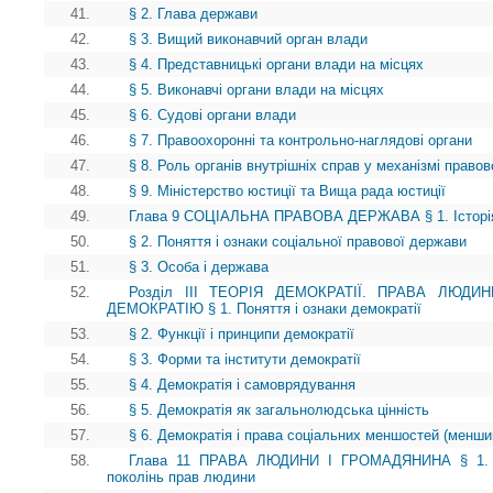
41.
§ 2. Глава держави
42.
§ 3. Вищий виконавчий орган влади
43.
§ 4. Представницькі органи влади на місцях
44.
§ 5. Виконавчі органи влади на місцях
45.
§ 6. Судові органи влади
46.
§ 7. Правоохоронні та контрольно-наглядові органи
47.
§ 8. Роль органів внутрішніх справ у механізмі право
48.
§ 9. Міністерство юстиції та Вища рада юстиції
49.
Глава 9 СОЦІАЛЬНА ПРАВОВА ДЕРЖАВА § 1. Історія і
50.
§ 2. Поняття і ознаки соціальної правової держави
51.
§ 3. Особа і держава
52.
Розділ III ТЕОРІЯ ДЕМОКРАТІЇ. ПРАВА ЛЮД
ДЕМОКРАТІЮ § 1. Поняття і ознаки демократії
53.
§ 2. Функції і принципи демократії
54.
§ 3. Форми та інститути демократії
55.
§ 4. Демократія і самоврядування
56.
§ 5. Демократія як загальнолюдська цінність
57.
§ 6. Демократія і права соціальних меншостей (менши
58.
Глава 11 ПРАВА ЛЮДИНИ І ГРОМАДЯНИНА § 1. Іст
поколінь прав людини