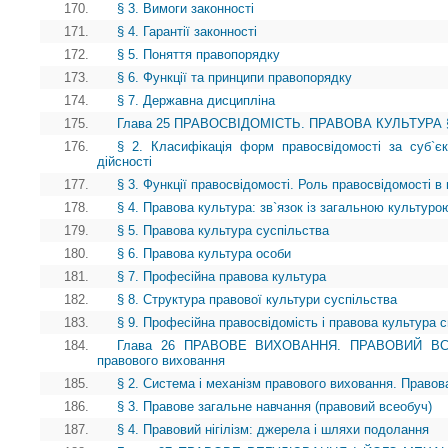
170.
§ 3. Вимоги законності
171.
§ 4. Гарантії законності
172.
§ 5. Поняття правопорядку
173.
§ 6. Функції та принципи правопорядку
174.
§ 7. Державна дисципліна
175.
Глава 25 ПРАВОСВІДОМІСТЬ. ПРАВОВА КУЛЬТУРА § 1.
176.
§ 2. Класифікація форм правосвідомості за суб`є
дійсності
177.
§ 3. Функції правосвідомості. Роль правосвідомості в 
178.
§ 4. Правова культура: зв`язок із загальною культуро
179.
§ 5. Правова культура суспільства
180.
§ 6. Правова культура особи
181.
§ 7. Професійна правова культура
182.
§ 8. Структура правової культури суспільства
183.
§ 9. Професійна правосвідомість і правова культура сп
184.
Глава 26 ПРАВОВЕ ВИХОВАННЯ. ПРАВОВИЙ ВСЕОБ
правового виховання
185.
§ 2. Система і механізм правового виховання. Правов
186.
§ 3. Правове загальне навчання (правовий всеобуч)
187.
§ 4. Правовий нігілізм: джерела і шляхи подолання