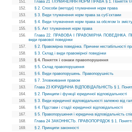
151.
Глава 21 ТЛУМАЧЕННЯ НОРМ ПРАВА § 1. Поняття тл
152.
§ 2. Способи (методи) тлумачення норм права
153.
§ 3. Види тлумачення норм права за суб`єктами
154.
§ 4. Види тлумачення норм права за обсягом їх зміст
155.
§ 5. Акт тлумачення норм права
156.
Глава 22. ПРАВОВА І ПРАВОМІРНА ПОВЕДІНКА. ПР
види правової поведінки
157.
§ 2. Правомірна поведінка. Причини нестабільності пр
158.
§ 3. Склад і види правомірної поведінки
159.
§ 4. Поняття і ознаки правопорушення
160.
§ 5. Склад правопорушення
161.
§ 6. Види правопорушень. Правопорушність
162.
§ 7. Зловживання правом
163.
Глава 23 ЮРИДИЧНА ВІДПОВІДАЛЬНІСТЬ § 1. Поняття 
164.
§ 2. Принципи і функції юридичної відповідальності
165.
§ 3. Види юридичної відповідальності залежно від га
166.
§ 4. Підстави і стадії юридичної відповідальності
167.
§ 5. Правопорушення і юридична відповідальність спів
168.
Глава 24 ЗАКОННІСТЬ. ПРАВОПОРЯДОК § 1. Поняття
169.
§ 2. Принципи законності