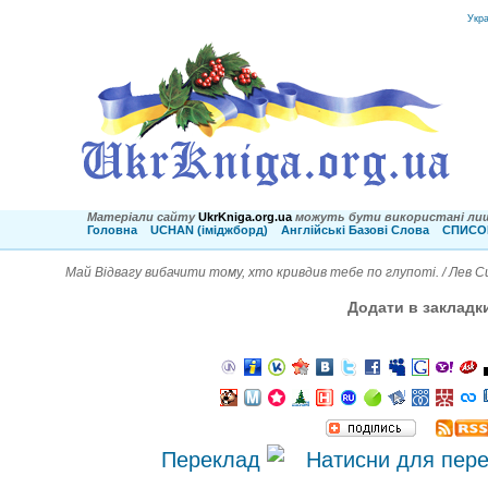
Укр
Матеріали сайту
UkrKniga.org.ua
можуть бути використані лиш
Головна
UCHAN (іміджборд)
Англійські Базові Слова
СПИСОК
Май Відвагу вибачити тому, хто кривдив тебе по глупоті. / Лев 
Додати в закладк
Переклад