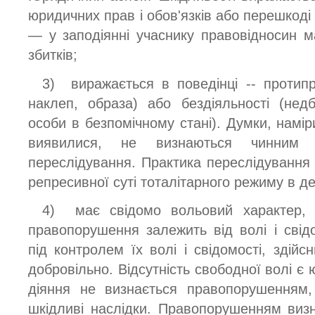
юридичних прав і обов'язків або перешкоді
— у заподіянні учаснику правовідносин 
збитків;
3) виражається в поведінці -- протипра
наклеп, образа) або бездіяльності (нед
особи в безпомічному стані). Думки, наміри
виявилися, не визнаються чинним з
переслідування. Практика переслідування
репресивної суті тоталітарного режиму в де
4) має свідомо вольовий характер, 
правопорушення залежить від волі і свідо
під контролем їх волі і свідомості, здій
добровільно. Відсутність свободної волі 
діяння не визнається правопорушенням,
шкідливі наслідки. Правопорушенням виз