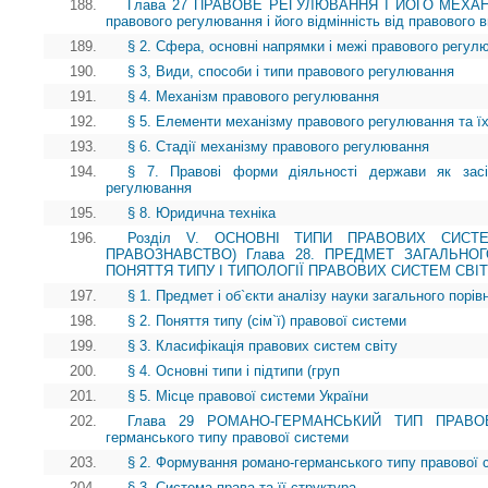
188.
Глава 27 ПРАВОВЕ РЕГУЛЮВАННЯ І ЙОГО МЕХАНІ
правового регулювання і його відмінність від правового 
189.
§ 2. Сфера, основні напрямки і межі правового регул
190.
§ 3, Види, способи і типи правового регулювання
191.
§ 4. Механізм правового регулювання
192.
§ 5. Елементи механізму правового регулювання та ї
193.
§ 6. Стадії механізму правового регулювання
194.
§ 7. Правові форми діяльності держави як засі
регулювання
195.
§ 8. Юридична техніка
196.
Розділ V. ОСНОВНІ ТИПИ ПРАВОВИХ СИСТЕ
ПРАВОЗНАВСТВО) Глава 28. ПРЕДМЕТ ЗАГАЛЬНО
ПОНЯТТЯ ТИПУ І ТИПОЛОГІЇ ПРАВОВИХ СИСТЕМ СВІ
197.
§ 1. Предмет і об`єкти аналізу науки загального порі
198.
§ 2. Поняття типу (сім`ї) правової системи
199.
§ 3. Класифікація правових систем світу
200.
§ 4. Основні типи і підтипи (груп
201.
§ 5. Місце правової системи України
202.
Глава 29 РОМАНО-ГЕРМАНСЬКИЙ ТИП ПРАВОВ
германського типу правової системи
203.
§ 2. Формування романо-германського типу правової 
204.
§ 3. Система права та її структура