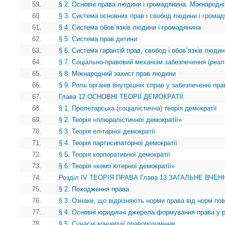
59.
§ 2. Основні права людини і громадянина. Міжнародні
60.
§ 3. Система основних прав і свобод людини і грома
61.
§ 4. Система обов`язків людини і громадянина
62.
§ 5. Система прав дитини
63.
§ 6. Система гарантій прав, свобод і обов`язків люди
64.
§ 7. Соціально-правовий механізм забезпечення (реалі
65.
§ 8. Міжнародний захист прав людини
66.
§ 9. Роль органів внутрішніх справ у забезпеченні пр
67.
Глава 12 ОСНОВНІ ТЕОРІЇ ДЕМОКРАТІЇ
68.
§ 1. Пролетарська (соціалістична) теорія демократії
69.
§ 2. Теорія «плюралістичної демократії»
70.
§ 3. Теорія елітарної демократії
71.
§ 4. Теорія партисипаторної демократії
72.
§ 5. Теорія корпоративної демократії
73.
§ 6. Теорія «комп`ютерної демократії»
74.
Розділ IV ТЕОРІЯ ПРАВА Глава 13 ЗАГАЛЬНЕ ВЧЕНН
75.
§ 2. Походження права
76.
§ 3. Ознаки, що відрізняють норми права від норм пов
77.
§ 4. Основні юридичні джерела формування права у рі
78.
§ 5. Сучасні концепції праворозуміння