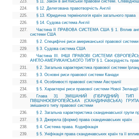
223.
§ 11. Закон в англійській правовій системі. Співвідно
224.
§ 12. Делегована правотворчість Англії
225.
§ 13. Юридична термінологія країн загального права
226.
§ 14. Судова система Англії
227.
Частина II ПРАВОВА СИСТЕМА США § 1. Вплив англі
системи США
228.
§ 2. Специфічні риси американської правової системи 
229.
§ 3. Судова система США
230.
Частина ІІІ. ІНШІ ПРАВОВІ СИСТЕМИ ЄВРОПЕЙ
АНГЛО-АМЕРИКАНСЬКОГО ТИПУ § 1. Своєрідність право
231.
§ 2. Загальна характеристика правової системи Ірланд
232.
§ 3. Основні риси правової системи Канади
233.
§ 4. Особливості правової системи Австралії
234.
§ 5. Характерні риси правової системи Нової Зеландії
235.
Глава 31 ЗМІШАНИЙ (ГІБРИДНИЙ) ТИП 
ПІВШЧНОЄВРОПЕЙСЬКА (СКАНДИНАВСЬКА) ГРУП
змішаного типу правової системи
236.
§ 2. Загальна характеристика скандинавської групи 
237.
§ 3. Джерела (форми) права скандинавських країн
238.
§ 4. Система права. Кодифікація
239.
§ 5. Уніфікація права скандинавських країн та її впли