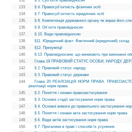
132.
§ 5. Суб`єкти правовідносин
133.
§ б. Правосуб`єктність фізичних осіб
134.
§ 7. Правосуб`єктність юридичних осіб
135.
§ 8. Компетенція державного органу як вираз його спе
136.
§ 9. Об`єкти правовідносин
137.
§ 10. Види правовідносин
138.
§11. Юридичний факт. Фактичний (юридичний) склад
139.
§12. Презумпції
140.
§ 13. Правовідносини, що виникають при виконанні об
141.
Глава 19 ПРАВОВИЙ СТАТУС ОСОБИ, НАРОДУ, ДЕРЖА
142.
§ 2. Правовий статус народу
143.
§ 3. Правовий статус держави
144.
Глава 20 РЕАЛІЗАЦІЯ НОРМ ПРАВА. ПРАВОЗАСТОС
реалізації норм права
145.
§ 2. Поняття і ознаки правозастосування
146.
§ 3. Основні стадії застосування норм права
147.
§ 4. Основні вимоги до правильного застосування но
148.
§ 5. Поняття і ознаки акта застосування норм права
149.
§ 6. Види актів застосування норм права
150.
§ 7. Прогалини в праві і способи їх усунення.