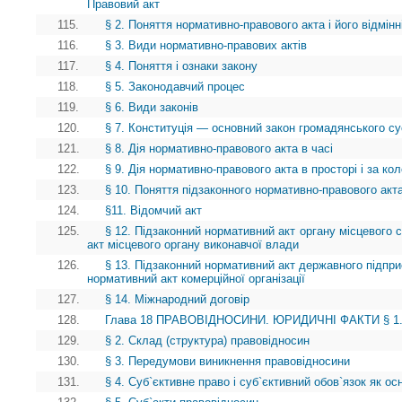
Правовий акт
115.
§ 2. Поняття нормативно-правового акта і його відмінн
116.
§ 3. Види нормативно-правових актів
117.
§ 4. Поняття і ознаки закону
118.
§ 5. Законодавчий процес
119.
§ 6. Види законів
120.
§ 7. Конституція — основний закон громадянського су
121.
§ 8. Дія нормативно-правового акта в часі
122.
§ 9. Дія нормативно-правового акта в просторі і за ко
123.
§ 10. Поняття підзаконного нормативно-правового акта
124.
§11. Відомчий акт
125.
§ 12. Підзаконний нормативний акт органу місцевого
акт місцевого органу виконавчої влади
126.
§ 13. Підзаконний нормативний акт державного підприє
нормативний акт комерційної організації
127.
§ 14. Міжнародний договір
128.
Глава 18 ПРАВОВІДНОСИНИ. ЮРИДИЧНІ ФАКТИ § 1. П
129.
§ 2. Склад (структура) правовідносин
130.
§ 3. Передумови виникнення правовідносини
131.
§ 4. Суб`єктивне право і суб`єктивний обов`язок як о