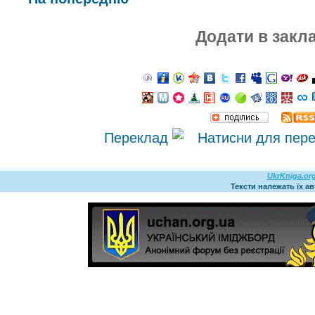
Додати в закл
Переклад
UkrKniga.or
Тексти належать їх а