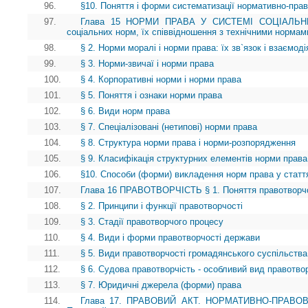
96.
§10. Поняття і форми систематизації нормативно-прав
97.
Глава 15 НОРМИ ПРАВА У СИСТЕМІ СОЦІАЛЬНИХ
соціальних норм, їх співвідношення з технічними нормам
98.
§ 2. Норми моралі і норми права: їх зв`язок і взаємоді
99.
§ 3. Норми-звичаї і норми права
100.
§ 4. Корпоративні норми і норми права
101.
§ 5. Поняття і ознаки норми права
102.
§ 6. Види норм права
103.
§ 7. Спеціалізовані (нетипові) норми права
104.
§ 8. Структура норми права і норми-розпорядження
105.
§ 9. Класифікація структурних елементів норми права
106.
§10. Способи (форми) викладення норм права у статт
107.
Глава 16 ПРАВОТВОРЧІСТЬ § 1. Поняття правотворчості
108.
§ 2. Принципи і функції правотворчості
109.
§ 3. Стадії правотворчого процесу
110.
§ 4. Види і форми правотворчості держави
111.
§ 5. Види правотворчості громадянського суспільства
112.
§ 6. Судова правотворчість - особливий вид правотво
113.
§ 7. Юридичні джерела (форми) права
114.
Глава 17. ПРАВОВИЙ АКТ. НОРМАТИВНО-ПРАВОВ