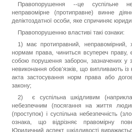
Правопорушення --це суспільне н
неправомірне (протиправне) винне діянн
деліктоздатної особи, яке спричиняє юриди
Правопорушенню властиві такі ознаки:
1) має протиправний, неправомірний, х
нормам права, чиниться всупереч праву, є
собою порушення заборон, зазначених у за
невиконання обов'язків, що випливають із
акта застосування норм права або догов
закону;
2) є суспільна шкідливим (наприклад
небезпечним (посягання на життя людин
(проступок) і суспільна небезпечність (з
ознака, що відрізняє правомірну пове
Юридичний аспект шкідливості виражаєтьс