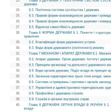
23.
Глава 5 ДЕРЖАВА У ПОЛІТИЧНІЙ СИСТЕМІ СУСПІЛЬ
держава
24.
§ 2. Політична система суспільства І держава
25.
§ 3. Правові форми взаємовідносин держави і громад
26.
§ 4. Правові форми взаємовідносин держави і комерці
27.
§ 5. Відносна самостійність держави
28.
Глава 6 ФОРМА ДЕРЖАВИ § 1. Поняття і структура
правління
29.
§ 2. Класифікація форм державного устрою
30.
§ 3. Види форм державного (політичного) режиму
31.
Глава 7 МЕХАНІЗМ І АПАРАТ ДЕРЖАВИ § 1. Механі
32.
§ 2. Апарат держави. Орган держави. Інститут держа
33.
§ 3. Принципи організації та діяльності державного ап
34.
§ 4. Види органів держави. Поділ влади як принцип ор
35.
§ 5. Загальна характеристика трьох гілок влади: зако
36.
§ 6. Система «стримувань і противаг» органів законод
37.
§ 7. Управління в адміністративно-територіальних о
38.
§ 8. Професійна і державна служба.
39.
§ 9. Служба в органах внутрішніх справ
40.
Глава 8 ДЕРЖАВНІ ОРГАНІ ВЛАДИ В УКРАЇНІ § 1. В
влади