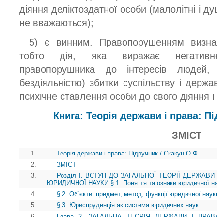
діяння деліктоздатної особи (малолітні і д
не вважаються);
5) є винним. Правопорушенням визна
тобто дія, яка виражає негативн
правопорушника до інтересів людей,
бездіяльністю) збитки суспільству і держа
психічне ставлення особи до свого діяння і 
Книга: Теорія держави і права: Пі
ЗМІСТ
1.
Теорія держави і права: Підручник / Скакун О.Ф.
2.
ЗМІСТ
3.
Розділ І. ВСТУП ДО ЗАГАЛЬНОЇ ТЕОРІЇ ДЕРЖАВИ
ЮРИДИЧНОЇ НАУКИ § 1. Поняття та ознаки юридичної н
4.
§ 2. Об`єкти, предмет, метод, функції юридичної наук
5.
§ 3. Юриспруденція як система юридичних наук
6.
Глава 2. ЗАГАЛЬНА ТЕОРІЯ ДЕРЖАВИ І ПРА