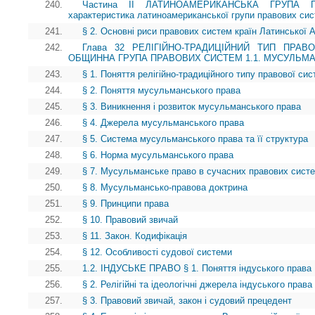
240.
Частина II ЛАТИНОАМЕРИКАНСЬКА ГРУПА 
характеристика латиноамериканської групи правових си
241.
§ 2. Основні риси правових систем країн Латинської 
242.
Глава 32 РЕЛІГІЙНО-ТРАДИЦІЙНИЙ ТИП ПРАВО
ОБЩИННА ГРУПА ПРАВОВИХ СИСТЕМ 1.1. МУСУЛЬМ
243.
§ 1. Поняття релігійно-традиційного типу правової си
244.
§ 2. Поняття мусульманського права
245.
§ 3. Виникнення і розвиток мусульманського права
246.
§ 4. Джерела мусульманського права
247.
§ 5. Система мусульманського права та її структура
248.
§ 6. Норма мусульманського права
249.
§ 7. Мусульманське право в сучасних правових систе
250.
§ 8. Мусульмансько-правова доктрина
251.
§ 9. Принципи права
252.
§ 10. Правовий звичай
253.
§ 11. Закон. Кодифікація
254.
§ 12. Особливості судової системи
255.
1.2. ІНДУСЬКЕ ПРАВО § 1. Поняття індуського права
256.
§ 2. Релігійні та ідеологічні джерела індуського права
257.
§ 3. Правовий звичай, закон і судовий прецедент