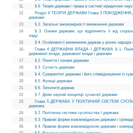
11.
§ 6. Теорія держави і права в системі юридичних наук
12.
Розділ II ТЕОРІЯ ДЕРЖАВИ Глава З ПОХОДЖЕННЯ ДЕ
держави
13.
§ 2. Загальні закономірності виникнення держави
14.
§ 3. Ознаки держави, що відрізняють її від соціаль
ладу
15.
§ 4. Особливості виникнення держав у різних народів 
16.
Глава 4 ДЕРЖАВНА ВЛАДА І ДЕРЖАВА § 1. Поняття
державної влади, державної влади і держави
17.
§ 2. Поняття і ознаки держави
18.
§ 3. Сутність держави
19.
§ 4. Суверенітет держави і його співвідношення із сув
20.
§ 5. Функції держави
21.
§ 6. Типологія держав
22.
§ 7. Деякі наукові концепції сучасної держави
23.
Глава 5 ДЕРЖАВА У ПОЛІТИЧНІЙ СИСТЕМІ СУСПІЛЬ
держава
24.
§ 2. Політична система суспільства І держава
25.
§ 3. Правові форми взаємовідносин держави і громад
26.
§ 4. Правові форми взаємовідносин держави і комерці