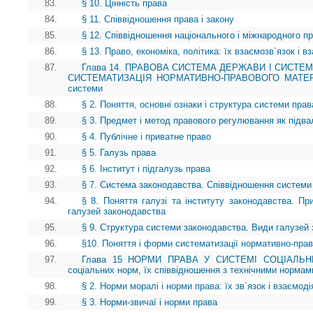
83.
§ 10. Цінність права
84.
§ 11. Співвідношення права і закону
85.
§ 12. Співвідношення національного і міжнародного п
86.
§ 13. Право, економіка, політика: їх взаємозв`язок і 
87.
Глава 14. ПРАВОВА СИСТЕМА ДЕРЖАВИ І СИСТЕ
СИСТЕМАТИЗАЦІЯ НОРМАТИВНО-ПРАВОВОГО МАТЕРІАЛУ
системи
88.
§ 2. Поняття, основні ознаки і структура системи прав
89.
§ 3. Предмет і метод правового регулювання як під
90.
§ 4. Публічне і приватне право
91.
§ 5. Галузь права
92.
§ 6. Інститут і підгалузь права
93.
§ 7. Система законодавства. Співвідношення системи
94.
§ 8. Поняття галузі та інституту законодавства. Пр
галузей законодавства
95.
§ 9. Структура системи законодавства. Види галузей
96.
§10. Поняття і форми систематизації нормативно-прав
97.
Глава 15 НОРМИ ПРАВА У СИСТЕМІ СОЦІАЛЬНИХ
соціальних норм, їх співвідношення з технічними нормам
98.
§ 2. Норми моралі і норми права: їх зв`язок і взаємоді
99.
§ 3. Норми-звичаї і норми права