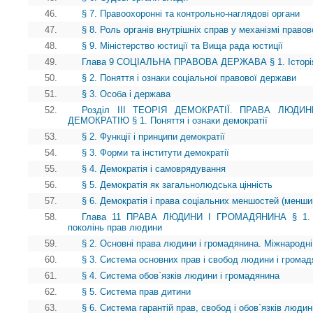
46.
§ 7. Правоохоронні та контрольно-наглядові органи
47.
§ 8. Роль органів внутрішніх справ у механізмі право
48.
§ 9. Міністерство юстиції та Вища рада юстиції
49.
Глава 9 СОЦІАЛЬНА ПРАВОВА ДЕРЖАВА § 1. Історія і
50.
§ 2. Поняття і ознаки соціальної правової держави
51.
§ 3. Особа і держава
52.
Розділ III ТЕОРІЯ ДЕМОКРАТІЇ. ПРАВА ЛЮД
ДЕМОКРАТІЮ § 1. Поняття і ознаки демократії
53.
§ 2. Функції і принципи демократії
54.
§ 3. Форми та інститути демократії
55.
§ 4. Демократія і самоврядування
56.
§ 5. Демократія як загальнолюдська цінність
57.
§ 6. Демократія і права соціальних меншостей (менши
58.
Глава 11 ПРАВА ЛЮДИНИ І ГРОМАДЯНИНА § 1. Іст
поколінь прав людини
59.
§ 2. Основні права людини і громадянина. Міжнародні
60.
§ 3. Система основних прав і свобод людини і грома
61.
§ 4. Система обов`язків людини і громадянина
62.
§ 5. Система прав дитини
63.
§ 6. Система гарантій прав, свобод і обов`язків люди