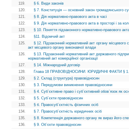
119.
§ 6. Види законів
120.
§ 7. Конституція — основний закон громадянського су
121.
§ 8. Дія нормативно-правового акта в часі
122.
§ 9. Дія нормативно-правового акта в просторі і за ко
123.
§ 10. Поняття підзаконного нормативно-правового акта
124.
§11. Відомчий акт
125.
§ 12. Підзаконний нормативний акт органу місцевого
акт місцевого органу виконавчої влади
126.
§ 13. Підзаконний нормативний акт державного підприє
нормативний акт комерційної організації
127.
§ 14. Міжнародний договір
128.
Глава 18 ПРАВОВІДНОСИНИ. ЮРИДИЧНІ ФАКТИ § 1. П
129.
§ 2. Склад (структура) правовідносин
130.
§ 3. Передумови виникнення правовідносини
131.
§ 4. Суб`єктивне право і суб`єктивний обов`язок як о
132.
§ 5. Суб`єкти правовідносин
133.
§ б. Правосуб`єктність фізичних осіб
134.
§ 7. Правосуб`єктність юридичних осіб
135.
§ 8. Компетенція державного органу як вираз його спе
136.
§ 9. Об`єкти правовідносин