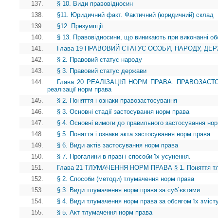
137.
§ 10. Види правовідносин
138.
§11. Юридичний факт. Фактичний (юридичний) склад
139.
§12. Презумпції
140.
§ 13. Правовідносини, що виникають при виконанні об
141.
Глава 19 ПРАВОВИЙ СТАТУС ОСОБИ, НАРОДУ, ДЕРЖА
142.
§ 2. Правовий статус народу
143.
§ 3. Правовий статус держави
144.
Глава 20 РЕАЛІЗАЦІЯ НОРМ ПРАВА. ПРАВОЗАСТОС
реалізації норм права
145.
§ 2. Поняття і ознаки правозастосування
146.
§ 3. Основні стадії застосування норм права
147.
§ 4. Основні вимоги до правильного застосування но
148.
§ 5. Поняття і ознаки акта застосування норм права
149.
§ 6. Види актів застосування норм права
150.
§ 7. Прогалини в праві і способи їх усунення.
151.
Глава 21 ТЛУМАЧЕННЯ НОРМ ПРАВА § 1. Поняття тл
152.
§ 2. Способи (методи) тлумачення норм права
153.
§ 3. Види тлумачення норм права за суб`єктами
154.
§ 4. Види тлумачення норм права за обсягом їх зміст
155.
§ 5. Акт тлумачення норм права