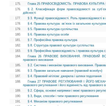
175.
Глава 25 ПРАВОСВІДОМІСТЬ. ПРАВОВА КУЛЬТУРА § 1.
176.
§ 2. Класифікація форм правосвідомості за суб`є
дійсності
177.
§ 3. Функції правосвідомості. Роль правосвідомості в 
178.
§ 4. Правова культура: зв`язок із загальною культуро
179.
§ 5. Правова культура суспільства
180.
§ 6. Правова культура особи
181.
§ 7. Професійна правова культура
182.
§ 8. Структура правової культури суспільства
183.
§ 9. Професійна правосвідомість і правова культура сп
184.
Глава 26 ПРАВОВЕ ВИХОВАННЯ. ПРАВОВИЙ ВСЕОБ
правового виховання
185.
§ 2. Система і механізм правового виховання. Правов
186.
§ 3. Правове загальне навчання (правовий всеобуч)
187.
§ 4. Правовий нігілізм: джерела і шляхи подолання
188.
Глава 27 ПРАВОВЕ РЕГУЛЮВАННЯ І ЙОГО МЕХАНІ
правового регулювання і його відмінність від правового 
189.
§ 2. Сфера, основні напрямки і межі правового регул
190.
§ 3, Види, способи і типи правового регулювання
191.
§ 4. Механізм правового регулювання