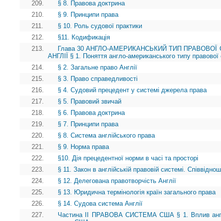
209.
§ 8. Правова доктрина
210.
§ 9. Принципи права
211.
§ 10. Роль судової практики
212.
§11. Кодификація
213.
Глава 30 АНГЛО-АМЕРИКАНСЬКИЙ ТИП ПРАВОВОЇ 
АНГЛІЇ § 1. Поняття англо-американського типу правової
214.
§ 2. Загальне право Англії
215.
§ 3. Право справедливості
216.
§ 4. Судовий прецедент у системі джерела права
217.
§ 5. Правовий звичай
218.
§ 6. Правова доктрина
219.
§ 7. Принципи права
220.
§ 8. Система англійського права
221.
§ 9. Норма права
222.
§10. Дія прецедентної норми в часі та просторі
223.
§ 11. Закон в англійській правовій системі. Співвідно
224.
§ 12. Делегована правотворчість Англії
225.
§ 13. Юридична термінологія країн загального права
226.
§ 14. Судова система Англії
227.
Частина II ПРАВОВА СИСТЕМА США § 1. Вплив англі