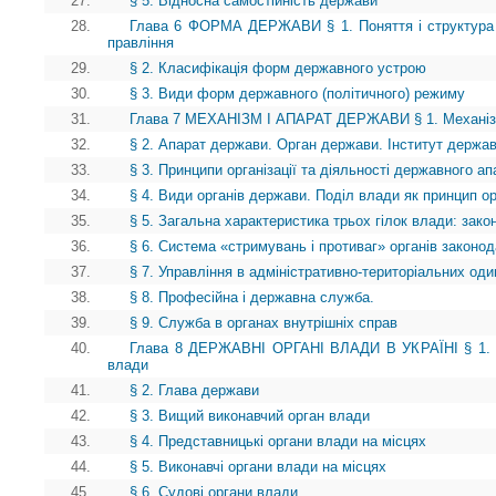
27.
§ 5. Відносна самостійність держави
28.
Глава 6 ФОРМА ДЕРЖАВИ § 1. Поняття і структура
правління
29.
§ 2. Класифікація форм державного устрою
30.
§ 3. Види форм державного (політичного) режиму
31.
Глава 7 МЕХАНІЗМ І АПАРАТ ДЕРЖАВИ § 1. Механі
32.
§ 2. Апарат держави. Орган держави. Інститут держа
33.
§ 3. Принципи організації та діяльності державного ап
34.
§ 4. Види органів держави. Поділ влади як принцип ор
35.
§ 5. Загальна характеристика трьох гілок влади: зако
36.
§ 6. Система «стримувань і противаг» органів законод
37.
§ 7. Управління в адміністративно-територіальних о
38.
§ 8. Професійна і державна служба.
39.
§ 9. Служба в органах внутрішніх справ
40.
Глава 8 ДЕРЖАВНІ ОРГАНІ ВЛАДИ В УКРАЇНІ § 1. В
влади
41.
§ 2. Глава держави
42.
§ 3. Вищий виконавчий орган влади
43.
§ 4. Представницькі органи влади на місцях
44.
§ 5. Виконавчі органи влади на місцях
45.
§ 6. Судові органи влади