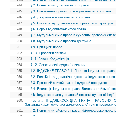
244.
§ 2. Поняття мусульманського права
245.
§ 3. Виникнення і розвиток мусульманського права
246.
§ 4. Джерела мусульманського права
247.
§ 5. Система мусульманського права та її структура
248.
§ 6. Норма мусульманського права
249.
§ 7. Мусульманське право в сучасних правових систе
250.
§ 8. Мусульмансько-правова доктрина
251.
§ 9. Принципи права
252.
§ 10. Правовий звичай
253.
§ 11. Закон. Кодифікація
254.
§ 12. Особливості судової системи
255.
1.2. ІНДУСЬКЕ ПРАВО § 1. Поняття індуського права
256.
§ 2. Релігійні та ідеологічні джерела індуського права
257.
§ 3. Правовий звичай, закон і судовий прецедент
258.
§ 4. Еволюція індуського права. Вплив англійської с
259.
§ 5. Індуське право у правовій системі сучасної Індії
260.
Частина II ДАЛЕКОСХІДНА ГРУПА ПРАВОВИХ 
Загальна характеристика далекосхідної групи правових 
261.
§ 2. Поняття китайського права і філолофсько-морал