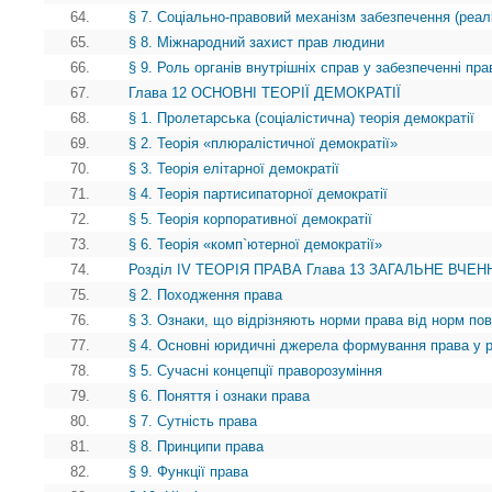
64.
§ 7. Соціально-правовий механізм забезпечення (реалі
65.
§ 8. Міжнародний захист прав людини
66.
§ 9. Роль органів внутрішніх справ у забезпеченні пр
67.
Глава 12 ОСНОВНІ ТЕОРІЇ ДЕМОКРАТІЇ
68.
§ 1. Пролетарська (соціалістична) теорія демократії
69.
§ 2. Теорія «плюралістичної демократії»
70.
§ 3. Теорія елітарної демократії
71.
§ 4. Теорія партисипаторної демократії
72.
§ 5. Теорія корпоративної демократії
73.
§ 6. Теорія «комп`ютерної демократії»
74.
Розділ IV ТЕОРІЯ ПРАВА Глава 13 ЗАГАЛЬНЕ ВЧЕНН
75.
§ 2. Походження права
76.
§ 3. Ознаки, що відрізняють норми права від норм пов
77.
§ 4. Основні юридичні джерела формування права у рі
78.
§ 5. Сучасні концепції праворозуміння
79.
§ 6. Поняття і ознаки права
80.
§ 7. Сутність права
81.
§ 8. Принципи права
82.
§ 9. Функції права