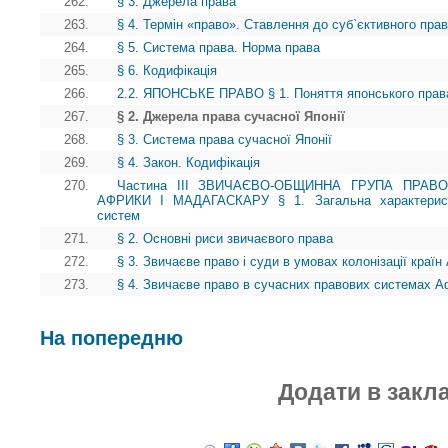
262.
§ 3. Джерела права
263.
§ 4. Термін «право». Ставлення до суб`єктивного пра
264.
§ 5. Система права. Норма права
265.
§ 6. Кодифікація
266.
2.2. ЯПОНСЬКЕ ПРАВО § 1. Поняття японського права
267.
§ 2. Джерела права сучасної Японії
268.
§ 3. Система права сучасної Японії
269.
§ 4. Закон. Кодифікація
270.
Частина III ЗВИЧАЄВО-ОБЩИННА ГРУПА ПРАВ
АФРИКИ І МАДАГАСКАРУ § 1. Загальна характеристи
систем
271.
§ 2. Основні риси звичаєвого права
272.
§ 3. Звичаєве право і суди в умовах колонізації краї
273.
§ 4. Звичаєве право в сучасних правових системах А
На попередню
Додати в закл