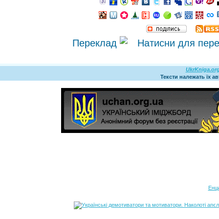
Переклад
UkrKniga.or
Тексти належать їх а
Енц