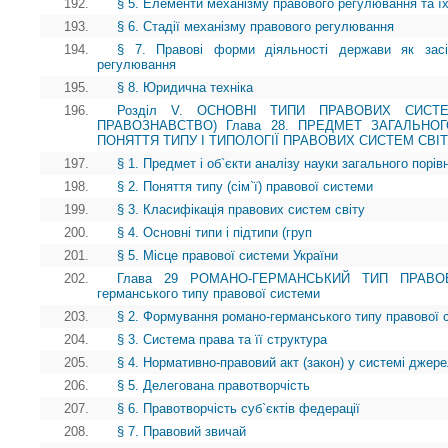
192.
§ 5. Елементи механізму правового регулювання та ї
193.
§ 6. Стадії механізму правового регулювання
194.
§ 7. Правові форми діяльності держави як засі
регулювання
195.
§ 8. Юридична техніка
196.
Розділ V. ОСНОВНІ ТИПИ ПРАВОВИХ СИСТЕ
ПРАВОЗНАВСТВО) Глава 28. ПРЕДМЕТ ЗАГАЛЬНО
ПОНЯТТЯ ТИПУ І ТИПОЛОГІЇ ПРАВОВИХ СИСТЕМ СВІ
197.
§ 1. Предмет і об`єкти аналізу науки загального порі
198.
§ 2. Поняття типу (сім`ї) правової системи
199.
§ 3. Класифікація правових систем світу
200.
§ 4. Основні типи і підтипи (груп
201.
§ 5. Місце правової системи України
202.
Глава 29 РОМАНО-ГЕРМАНСЬКИЙ ТИП ПРАВОВ
германського типу правової системи
203.
§ 2. Формування романо-германського типу правової 
204.
§ 3. Система права та її структура
205.
§ 4. Нормативно-правовий акт (закон) у системі джер
206.
§ 5. Делегована правотворчість
207.
§ 6. Правотворчість суб`єктів федерації
208.
§ 7. Правовий звичай