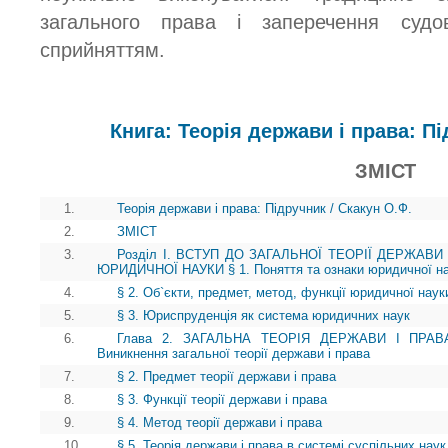
загального права і заперечення судо
сприйняттям.
Книга: Теорія держави і права: Пі
ЗМІСТ
1.
Теорія держави і права: Підручник / Скакун О.Ф.
2.
ЗМІСТ
3.
Розділ І. ВСТУП ДО ЗАГАЛЬНОЇ ТЕОРІЇ ДЕРЖАВИ
ЮРИДИЧНОЇ НАУКИ § 1. Поняття та ознаки юридичної н
4.
§ 2. Об`єкти, предмет, метод, функції юридичної наук
5.
§ 3. Юриспруденція як система юридичних наук
6.
Глава 2. ЗАГАЛЬНА ТЕОРІЯ ДЕРЖАВИ І ПРА
Виникнення загальної теорії держави і права
7.
§ 2. Предмет теорії держави і права
8.
§ 3. Функції теорії держави і права
9.
§ 4. Метод теорії держави і права
10.
§ 5. Теорія держави і права в системі суспільних наук