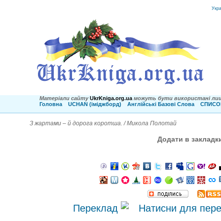
Укр
Матеріали сайту
UkrKniga.org.ua
можуть бути використані лиш
Головна
UCHAN (іміджборд)
Англійські Базові Слова
СПИСОК
З жартами – й дорога коротша. / Микола Полотай
Додати в закладк
Переклад