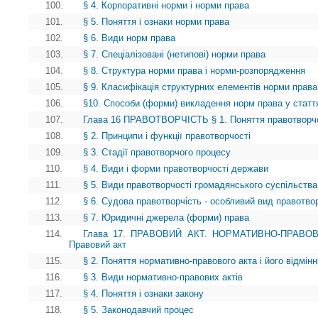
100.
§ 4. Корпоративні норми і норми права
101.
§ 5. Поняття і ознаки норми права
102.
§ 6. Види норм права
103.
§ 7. Спеціалізовані (нетипові) норми права
104.
§ 8. Структура норми права і норми-розпорядження
105.
§ 9. Класифікація структурних елементів норми права
106.
§10. Способи (форми) викладення норм права у статт
107.
Глава 16 ПРАВОТВОРЧІСТЬ § 1. Поняття правотворчості
108.
§ 2. Принципи і функції правотворчості
109.
§ 3. Стадії правотворчого процесу
110.
§ 4. Види і форми правотворчості держави
111.
§ 5. Види правотворчості громадянського суспільства
112.
§ 6. Судова правотворчість - особливий вид правотво
113.
§ 7. Юридичні джерела (форми) права
114.
Глава 17. ПРАВОВИЙ АКТ. НОРМАТИВНО-ПРАВОВ
Правовий акт
115.
§ 2. Поняття нормативно-правового акта і його відмінн
116.
§ 3. Види нормативно-правових актів
117.
§ 4. Поняття і ознаки закону
118.
§ 5. Законодавчий процес