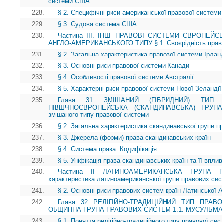
системи США
228.
§ 2. Специфічні риси американської правової системи 
229.
§ 3. Судова система США
230.
Частина ІІІ. ІНШІ ПРАВОВІ СИСТЕМИ ЄВРОПЕЙ
АНГЛО-АМЕРИКАНСЬКОГО ТИПУ § 1. Своєрідність право
231.
§ 2. Загальна характеристика правової системи Ірланд
232.
§ 3. Основні риси правової системи Канади
233.
§ 4. Особливості правової системи Австралії
234.
§ 5. Характерні риси правової системи Нової Зеландії
235.
Глава 31 ЗМІШАНИЙ (ГІБРИДНИЙ) ТИП 
ПІВШЧНОЄВРОПЕЙСЬКА (СКАНДИНАВСЬКА) ГРУП
змішаного типу правової системи
236.
§ 2. Загальна характеристика скандинавської групи 
237.
§ 3. Джерела (форми) права скандинавських країн
238.
§ 4. Система права. Кодифікація
239.
§ 5. Уніфікація права скандинавських країн та її впли
240.
Частина II ЛАТИНОАМЕРИКАНСЬКА ГРУПА 
характеристика латиноамериканської групи правових си
241.
§ 2. Основні риси правових систем країн Латинської 
242.
Глава 32 РЕЛІГІЙНО-ТРАДИЦІЙНИЙ ТИП ПРАВО
ОБЩИННА ГРУПА ПРАВОВИХ СИСТЕМ 1.1. МУСУЛЬМ
243.
§ 1. Поняття релігійно-традиційного типу правової си