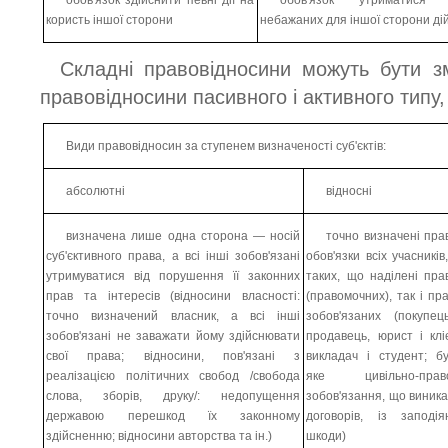
обов'язок здійснити певні дії на
обов'язок утриматися 
користь іншої сторони
небажаних для іншої сторони ді
Складні правовідносини можуть бути з
правовідносини пасивного і активного типу, 
Види правовідносин за ступенем визначеності суб'єктів:
абсолютні
відносні
визначена лише одна сторона — носій
точно визначені прав
суб'єктивного права, а всі інші зобов'язані
обов'язки всіх учасників
утримуватися від порушення її законних
таких, що наділені пра
прав та інтересів (відносини власності:
(правомочних), так і пр
точно визначений власник, а всі інші
зобов'язаних (покупец
зобов'язані не заважати йому здійснювати
продавець, юрист і кліє
свої права; відносини, пов'язані з
викладач і студент; бу
реалізацією політичних свобод /свобода
яке цивільно-прав
слова, зборів, друку/: недопущення
зобов'язання, що виника
державою перешкод їх законному
договорів, із заподія
здійсненню; відносини авторства та ін.)
шкоди)