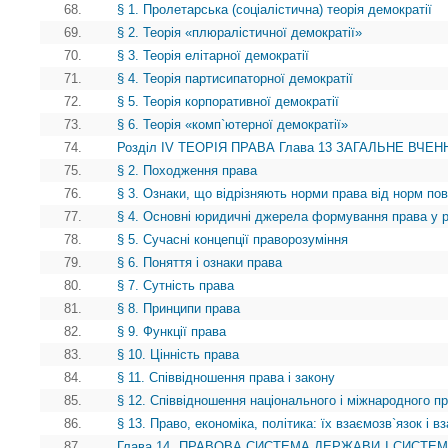
68.
§ 1. Пролетарська (соціалістична) теорія демократії
69.
§ 2. Теорія «плюралістичної демократії»
70.
§ 3. Теорія елітарної демократії
71.
§ 4. Теорія партисипаторної демократії
72.
§ 5. Теорія корпоративної демократії
73.
§ 6. Теорія «комп`ютерної демократії»
74.
Розділ IV ТЕОРІЯ ПРАВА Глава 13 ЗАГАЛЬНЕ ВЧЕНН
75.
§ 2. Походження права
76.
§ 3. Ознаки, що відрізняють норми права від норм пов
77.
§ 4. Основні юридичні джерела формування права у рі
78.
§ 5. Сучасні концепції праворозуміння
79.
§ 6. Поняття і ознаки права
80.
§ 7. Сутність права
81.
§ 8. Принципи права
82.
§ 9. Функції права
83.
§ 10. Цінність права
84.
§ 11. Співвідношення права і закону
85.
§ 12. Співвідношення національного і міжнародного п
86.
§ 13. Право, економіка, політика: їх взаємозв`язок і 
87.
Глава 14. ПРАВОВА СИСТЕМА ДЕРЖАВИ І СИСТЕ