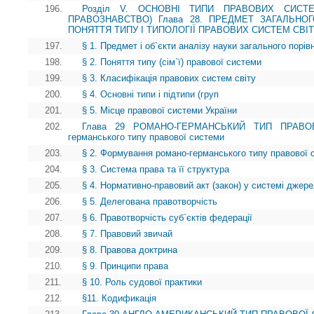
196.
Розділ V. ОСНОВНІ ТИПИ ПРАВОВИХ СИСТЕ
ПРАВОЗНАВСТВО) Глава 28. ПРЕДМЕТ ЗАГАЛЬНО
ПОНЯТТЯ ТИПУ І ТИПОЛОГІЇ ПРАВОВИХ СИСТЕМ СВІ
197.
§ 1. Предмет і об`єкти аналізу науки загального порі
198.
§ 2. Поняття типу (сім`ї) правової системи
199.
§ 3. Класифікація правових систем світу
200.
§ 4. Основні типи і підтипи (груп
201.
§ 5. Місце правової системи України
202.
Глава 29 РОМАНО-ГЕРМАНСЬКИЙ ТИП ПРАВОВ
германського типу правової системи
203.
§ 2. Формування романо-германського типу правової 
204.
§ 3. Система права та її структура
205.
§ 4. Нормативно-правовий акт (закон) у системі джер
206.
§ 5. Делегована правотворчість
207.
§ 6. Правотворчість суб`єктів федерації
208.
§ 7. Правовий звичай
209.
§ 8. Правова доктрина
210.
§ 9. Принципи права
211.
§ 10. Роль судової практики
212.
§11. Кодификація