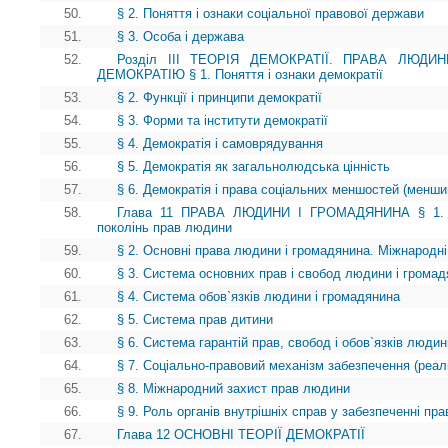
50.
§ 2. Поняття і ознаки соціальної правової держави
51.
§ 3. Особа і держава
52.
Розділ III ТЕОРІЯ ДЕМОКРАТІЇ. ПРАВА ЛЮД
ДЕМОКРАТІЮ § 1. Поняття і ознаки демократії
53.
§ 2. Функції і принципи демократії
54.
§ 3. Форми та інститути демократії
55.
§ 4. Демократія і самоврядування
56.
§ 5. Демократія як загальнолюдська цінність
57.
§ 6. Демократія і права соціальних меншостей (менши
58.
Глава 11 ПРАВА ЛЮДИНИ І ГРОМАДЯНИНА § 1. Іст
поколінь прав людини
59.
§ 2. Основні права людини і громадянина. Міжнародні
60.
§ 3. Система основних прав і свобод людини і грома
61.
§ 4. Система обов`язків людини і громадянина
62.
§ 5. Система прав дитини
63.
§ 6. Система гарантій прав, свобод і обов`язків люди
64.
§ 7. Соціально-правовий механізм забезпечення (реалі
65.
§ 8. Міжнародний захист прав людини
66.
§ 9. Роль органів внутрішніх справ у забезпеченні пр
67.
Глава 12 ОСНОВНІ ТЕОРІЇ ДЕМОКРАТІЇ