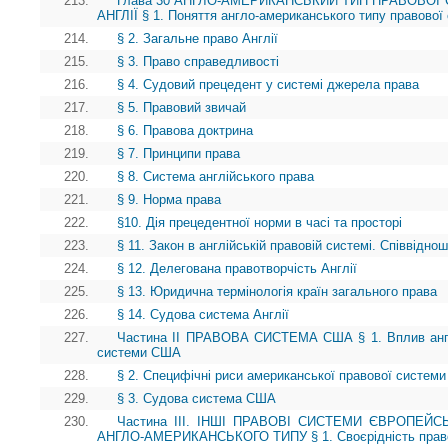
213.
Глава 30 АНГЛО-АМЕРИКАНСЬКИЙ ТИП ПРАВОВОЇ 
АНГЛІЇ § 1. Поняття англо-американського типу правової
214.
§ 2. Загальне право Англії
215.
§ 3. Право справедливості
216.
§ 4. Судовий прецедент у системі джерела права
217.
§ 5. Правовий звичай
218.
§ 6. Правова доктрина
219.
§ 7. Принципи права
220.
§ 8. Система англійського права
221.
§ 9. Норма права
222.
§10. Дія прецедентної норми в часі та просторі
223.
§ 11. Закон в англійській правовій системі. Співвідно
224.
§ 12. Делегована правотворчість Англії
225.
§ 13. Юридична термінологія країн загального права
226.
§ 14. Судова система Англії
227.
Частина II ПРАВОВА СИСТЕМА США § 1. Вплив англі
системи США
228.
§ 2. Специфічні риси американської правової системи 
229.
§ 3. Судова система США
230.
Частина ІІІ. ІНШІ ПРАВОВІ СИСТЕМИ ЄВРОПЕЙ
АНГЛО-АМЕРИКАНСЬКОГО ТИПУ § 1. Своєрідність право