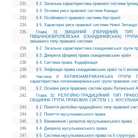
231.
§ 2. Загальна характеристика правової системи Ірланд
232.
§ 3. Основні риси правової системи Канади
233.
§ 4. Особливості правової системи Австралії
234.
§ 5. Характерні риси правової системи Нової Зеландії
235.
Глава 31 ЗМІШАНИЙ (ГІБРИДНИЙ) ТИП 
ПІВШЧНОЄВРОПЕЙСЬКА (СКАНДИНАВСЬКА) ГРУП
змішаного типу правової системи
236.
§ 2. Загальна характеристика скандинавської групи 
237.
§ 3. Джерела (форми) права скандинавських країн
238.
§ 4. Система права. Кодифікація
239.
§ 5. Уніфікація права скандинавських країн та її впли
240.
Частина II ЛАТИНОАМЕРИКАНСЬКА ГРУПА 
характеристика латиноамериканської групи правових си
241.
§ 2. Основні риси правових систем країн Латинської 
242.
Глава 32 РЕЛІГІЙНО-ТРАДИЦІЙНИЙ ТИП ПРАВО
ОБЩИННА ГРУПА ПРАВОВИХ СИСТЕМ 1.1. МУСУЛЬМ
243.
§ 1. Поняття релігійно-традиційного типу правової си
244.
§ 2. Поняття мусульманського права
245.
§ 3. Виникнення і розвиток мусульманського права
246.
§ 4. Джерела мусульманського права
247.
§ 5. Система мусульманського права та її структура