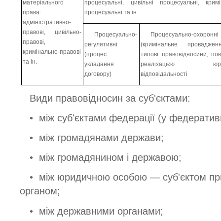
матеріального
процесуальні, цивільні процесуальні, кримі
права:
процесуальні та ін.
адміністративно-
правові, цивільно-
Процесуально-
Процесуально-охоронні
правові,
регулятивні
(кримінальне провадже
кримінально-правові
(процес
типові правовідносини, пов
та ін.
укладання
реалізацією юрид
договору)
відповідальності
Види правовідносин за суб'єктами:
• між суб'єктами федерації (у федеративн
• між громадянами держави;
• між громадянином і державою;
• між юридичною особою — суб'єктом пр
органом;
• між державними органами;