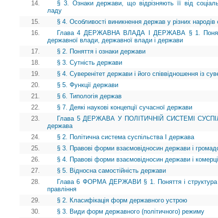
14.
§ 3. Ознаки держави, що відрізняють її від соціаль
ладу
15.
§ 4. Особливості виникнення держав у різних народів 
16.
Глава 4 ДЕРЖАВНА ВЛАДА І ДЕРЖАВА § 1. Поняття
державної влади, державної влади і держави
17.
§ 2. Поняття і ознаки держави
18.
§ 3. Сутність держави
19.
§ 4. Суверенітет держави і його співвідношення із сув
20.
§ 5. Функції держави
21.
§ 6. Типологія держав
22.
§ 7. Деякі наукові концепції сучасної держави
23.
Глава 5 ДЕРЖАВА У ПОЛІТИЧНІЙ СИСТЕМІ СУСПІЛЬ
держава
24.
§ 2. Політична система суспільства І держава
25.
§ 3. Правові форми взаємовідносин держави і громад
26.
§ 4. Правові форми взаємовідносин держави і комерці
27.
§ 5. Відносна самостійність держави
28.
Глава 6 ФОРМА ДЕРЖАВИ § 1. Поняття і структура
правління
29.
§ 2. Класифікація форм державного устрою
30.
§ 3. Види форм державного (політичного) режиму