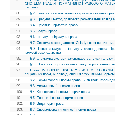
СИСТЕМАТИЗАЦІЯ НОРМАТИВНО-ПРАВОВОГО МАТЕРІАЛУ
системи
88.
§ 2. Поняття, основні ознаки і структура системи прав
89.
§ 3. Предмет і метод правового регулювання як під
90.
§ 4. Публічне і приватне право
91.
§ 5. Галузь права
92.
§ 6. Інститут і підгалузь права
93.
§ 7. Система законодавства. Співвідношення системи
94.
§ 8. Поняття галузі та інституту законодавства. Пр
галузей законодавства
95.
§ 9. Структура системи законодавства. Види галузей
96.
§10. Поняття і форми систематизації нормативно-прав
97.
Глава 15 НОРМИ ПРАВА У СИСТЕМІ СОЦІАЛЬНИХ
соціальних норм, їх співвідношення з технічними нормам
98.
§ 2. Норми моралі і норми права: їх зв`язок і взаємоді
99.
§ 3. Норми-звичаї і норми права
100.
§ 4. Корпоративні норми і норми права
101.
§ 5. Поняття і ознаки норми права
102.
§ 6. Види норм права
103.
§ 7. Спеціалізовані (нетипові) норми права