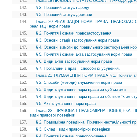
141.
Глава 19 ПРАВОВИЙ СТАТУС ОСОБИ, НАРОДУ, ДЕРЖА
142.
§ 2. Правовий статус народу
143.
§ 3. Правовий статус держави
144.
Глава 20 РЕАЛІЗАЦІЯ НОРМ ПРАВА. ПРАВОЗАСТОС
реалізації норм права
145.
§ 2. Поняття і ознаки правозастосування
146.
§ 3. Основні стадії застосування норм права
147.
§ 4. Основні вимоги до правильного застосування но
148.
§ 5. Поняття і ознаки акта застосування норм права
149.
§ 6. Види актів застосування норм права
150.
§ 7. Прогалини в праві і способи їх усунення.
151.
Глава 21 ТЛУМАЧЕННЯ НОРМ ПРАВА § 1. Поняття тл
152.
§ 2. Способи (методи) тлумачення норм права
153.
§ 3. Види тлумачення норм права за суб`єктами
154.
§ 4. Види тлумачення норм права за обсягом їх зміст
155.
§ 5. Акт тлумачення норм права
156.
Глава 22. ПРАВОВА І ПРАВОМІРНА ПОВЕДІНКА. ПР
види правової поведінки
157.
§ 2. Правомірна поведінка. Причини нестабільності пр
158.
§ 3. Склад і види правомірної поведінки
159.
§ 4. Поняття і ознаки правопорушення