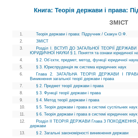
Книга: Теорія держави і права: Пі
ЗМІСТ
1.
Теорія держави і права: Підручник / Скакун О.Ф.
2.
ЗМІСТ
3.
Розділ І. ВСТУП ДО ЗАГАЛЬНОЇ ТЕОРІЇ ДЕРЖАВИ
ЮРИДИЧНОЇ НАУКИ § 1. Поняття та ознаки юридичної н
4.
§ 2. Об`єкти, предмет, метод, функції юридичної наук
5.
§ 3. Юриспруденція як система юридичних наук
6.
Глава 2. ЗАГАЛЬНА ТЕОРІЯ ДЕРЖАВИ І ПРА
Виникнення загальної теорії держави і права
7.
§ 2. Предмет теорії держави і права
8.
§ 3. Функції теорії держави і права
9.
§ 4. Метод теорії держави і права
10.
§ 5. Теорія держави і права в системі суспільних наук
11.
§ 6. Теорія держави і права в системі юридичних наук
12.
Розділ II ТЕОРІЯ ДЕРЖАВИ Глава З ПОХОДЖЕННЯ ДЕ
держави
13.
§ 2. Загальні закономірності виникнення держави