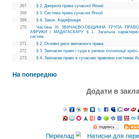
267.
§ 2. Джерела права сучасної Японії
268.
§ 3. Система права сучасної Японії
269.
§ 4. Закон. Кодифікація
270.
Частина III ЗВИЧАЄВО-ОБЩИННА ГРУПА ПРАВ
АФРИКИ І МАДАГАСКАРУ § 1. Загальна характеристи
систем
271.
§ 2. Основні риси звичаєвого права
272.
§ 3. Звичаєве право і суди в умовах колонізації краї
273.
§ 4. Звичаєве право в сучасних правових системах А
На попередню
Додати в закл
Переклад