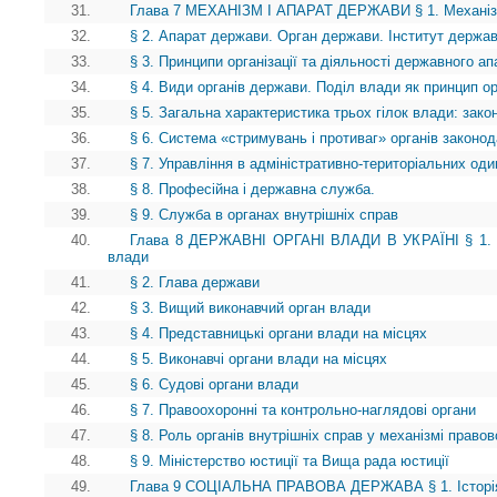
31.
Глава 7 МЕХАНІЗМ І АПАРАТ ДЕРЖАВИ § 1. Механі
32.
§ 2. Апарат держави. Орган держави. Інститут держа
33.
§ 3. Принципи організації та діяльності державного ап
34.
§ 4. Види органів держави. Поділ влади як принцип ор
35.
§ 5. Загальна характеристика трьох гілок влади: зако
36.
§ 6. Система «стримувань і противаг» органів законод
37.
§ 7. Управління в адміністративно-територіальних о
38.
§ 8. Професійна і державна служба.
39.
§ 9. Служба в органах внутрішніх справ
40.
Глава 8 ДЕРЖАВНІ ОРГАНІ ВЛАДИ В УКРАЇНІ § 1. В
влади
41.
§ 2. Глава держави
42.
§ 3. Вищий виконавчий орган влади
43.
§ 4. Представницькі органи влади на місцях
44.
§ 5. Виконавчі органи влади на місцях
45.
§ 6. Судові органи влади
46.
§ 7. Правоохоронні та контрольно-наглядові органи
47.
§ 8. Роль органів внутрішніх справ у механізмі право
48.
§ 9. Міністерство юстиції та Вища рада юстиції
49.
Глава 9 СОЦІАЛЬНА ПРАВОВА ДЕРЖАВА § 1. Історія і