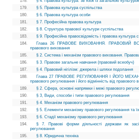
178.
§ 4. Правова культура: зв`язок із загальною культуро
179.
§ 5. Правова культура суспільства
180.
§ 6. Правова культура особи
181.
§ 7. Професійна правова культура
182.
§ 8. Структура правової культури суспільства
183.
§ 9. Професійна правосвідомість і правова культура сп
184.
Глава 26 ПРАВОВЕ ВИХОВАННЯ. ПРАВОВИЙ ВСЕОБ
правового виховання
185.
§ 2. Система і механізм правового виховання. Правов
186.
§ 3. Правове загальне навчання (правовий всеобуч)
187.
§ 4. Правовий нігілізм: джерела і шляхи подолання
188.
Глава 27 ПРАВОВЕ РЕГУЛЮВАННЯ І ЙОГО МЕХАНІ
правового регулювання і його відмінність від правового 
189.
§ 2. Сфера, основні напрямки і межі правового регул
190.
§ 3, Види, способи і типи правового регулювання
191.
§ 4. Механізм правового регулювання
192.
§ 5. Елементи механізму правового регулювання та ї
193.
§ 6. Стадії механізму правового регулювання
194.
§ 7. Правові форми діяльності держави як засі
регулювання
195.
§ 8. Юридична техніка