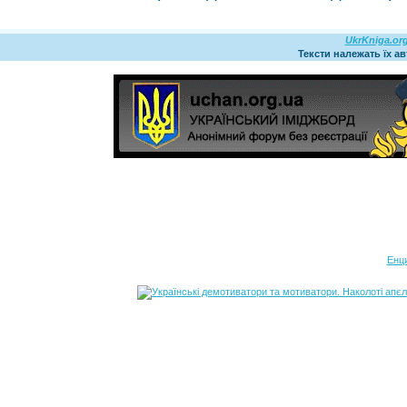
UkrKniga.or
Тексти належать їх а
Енц