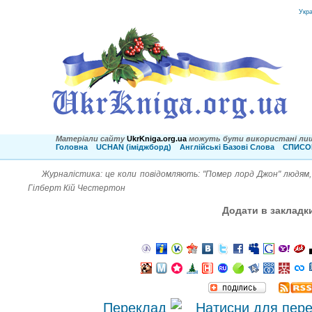
Укр
Матеріали сайту
UkrKniga.org.ua
можуть бути використані лиш
Головна
UCHAN (іміджборд)
Англійські Базові Слова
СПИСОК
Журналістика: це коли повідомляють: "Помер лорд Джон" людям, я
Гілберт Кій Честертон
Додати в закладк
Переклад