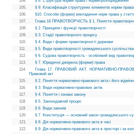
104.
§ 8. Структура норми права і норми-розпорядження
105.
§ 9. Класифікація структурних елементів норми права
106.
§10. Способи (форми) викладення норм права у статт
107.
Глава 16 ПРАВОТВОРЧІСТЬ § 1. Поняття правотворчості
108.
§ 2. Принципи і функції правотворчості
109.
§ 3. Стадії правотворчого процесу
110.
§ 4. Види і форми правотворчості держави
111.
§ 5. Види правотворчості громадянського суспільства
112.
§ 6. Судова правотворчість - особливий вид правотво
113.
§ 7. Юридичні джерела (форми) права
114.
Глава 17. ПРАВОВИЙ АКТ. НОРМАТИВНО-ПРАВОВ
Правовий акт
115.
§ 2. Поняття нормативно-правового акта і його відмінн
116.
§ 3. Види нормативно-правових актів
117.
§ 4. Поняття і ознаки закону
118.
§ 5. Законодавчий процес
119.
§ 6. Види законів
120.
§ 7. Конституція — основний закон громадянського су
121.
§ 8. Дія нормативно-правового акта в часі
122.
§ 9. Дія нормативно-правового акта в просторі і за ко