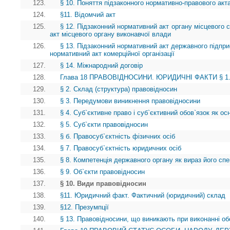
123.
§ 10. Поняття підзаконного нормативно-правового акта
124.
§11. Відомчий акт
125.
§ 12. Підзаконний нормативний акт органу місцевого
акт місцевого органу виконавчої влади
126.
§ 13. Підзаконний нормативний акт державного підприє
нормативний акт комерційної організації
127.
§ 14. Міжнародний договір
128.
Глава 18 ПРАВОВІДНОСИНИ. ЮРИДИЧНІ ФАКТИ § 1. П
129.
§ 2. Склад (структура) правовідносин
130.
§ 3. Передумови виникнення правовідносини
131.
§ 4. Суб`єктивне право і суб`єктивний обов`язок як о
132.
§ 5. Суб`єкти правовідносин
133.
§ б. Правосуб`єктність фізичних осіб
134.
§ 7. Правосуб`єктність юридичних осіб
135.
§ 8. Компетенція державного органу як вираз його спе
136.
§ 9. Об`єкти правовідносин
137.
§ 10. Види правовідносин
138.
§11. Юридичний факт. Фактичний (юридичний) склад
139.
§12. Презумпції
140.
§ 13. Правовідносини, що виникають при виконанні об