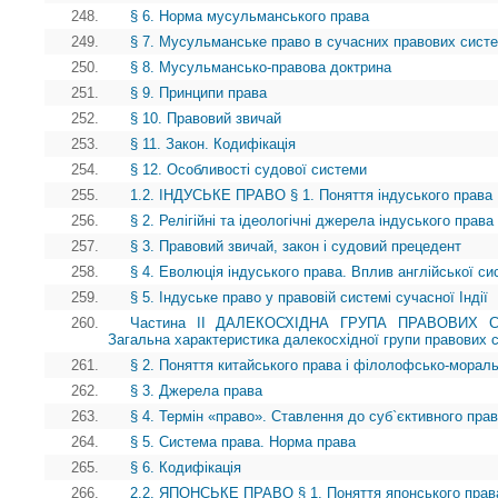
248.
§ 6. Норма мусульманського права
249.
§ 7. Мусульманське право в сучасних правових систе
250.
§ 8. Мусульмансько-правова доктрина
251.
§ 9. Принципи права
252.
§ 10. Правовий звичай
253.
§ 11. Закон. Кодифікація
254.
§ 12. Особливості судової системи
255.
1.2. ІНДУСЬКЕ ПРАВО § 1. Поняття індуського права
256.
§ 2. Релігійні та ідеологічні джерела індуського права
257.
§ 3. Правовий звичай, закон і судовий прецедент
258.
§ 4. Еволюція індуського права. Вплив англійської с
259.
§ 5. Індуське право у правовій системі сучасної Індії
260.
Частина II ДАЛЕКОСХІДНА ГРУПА ПРАВОВИХ 
Загальна характеристика далекосхідної групи правових 
261.
§ 2. Поняття китайського права і філолофсько-морал
262.
§ 3. Джерела права
263.
§ 4. Термін «право». Ставлення до суб`єктивного пра
264.
§ 5. Система права. Норма права
265.
§ 6. Кодифікація
266.
2.2. ЯПОНСЬКЕ ПРАВО § 1. Поняття японського права