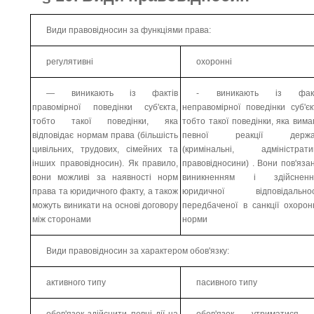
Види правовідносин за функціями права:
регулятивні
охоронні
— виникають із фактів
- виникають із факт
правомірної поведінки суб'єкта,
неправомірної поведінки суб'єк
тобто такої поведінки, яка
тобто такої поведінки, яка вима
відповідає нормам права (більшість
певної реакції держа
цивільних, трудових, сімейних та
(кримінальні, адміністрати
інших правовідносин). Як правило,
правовідносини) . Вони пов'язан
вони можливі за наявності норм
виникненням і здійсненн
права та юридичного факту, а також
юридичної відповідальност
можуть виникати на основі договору
передбаченої в санкції охорон
між сторонами
норми
Види правовідносин за характером обов'язку:
активного типу
пасивного типу