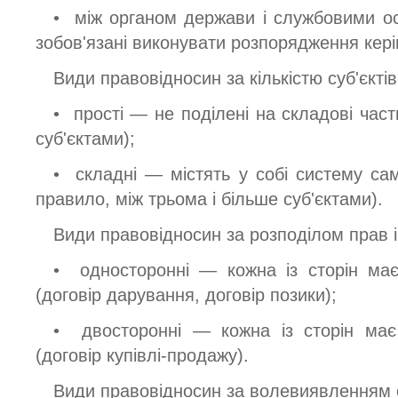
• між органом держави і службовими ос
зобов'язані виконувати розпорядження керів
Види правовідносин за кількістю суб'єктів
• прості — не поділені на складові час
суб'єктами);
• складні — містять у собі систему сам
правило, між трьома і більше суб'єктами).
Види правовідносин за розподілом прав і 
• односторонні — кожна із сторін має
(договір дарування, договір позики);
• двосторонні — кожна із сторін має 
(договір купівлі-продажу).
Види правовідносин за волевиявленням с