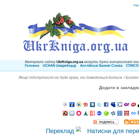
Укр
Матеріали сайту
UkrKniga.org.ua
можуть бути використані лиш
Головна
UCHAN (іміджборд)
Англійські Базові Слова
СПИСОК
Якщо підступності не буде краю, то доведеться битися. / Богда
Додати в закладк
Переклад