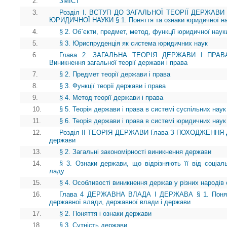
2.
ЗМІСТ
3.
Розділ І. ВСТУП ДО ЗАГАЛЬНОЇ ТЕОРІЇ ДЕРЖАВИ
ЮРИДИЧНОЇ НАУКИ § 1. Поняття та ознаки юридичної н
4.
§ 2. Об`єкти, предмет, метод, функції юридичної наук
5.
§ 3. Юриспруденція як система юридичних наук
6.
Глава 2. ЗАГАЛЬНА ТЕОРІЯ ДЕРЖАВИ І ПРА
Виникнення загальної теорії держави і права
7.
§ 2. Предмет теорії держави і права
8.
§ 3. Функції теорії держави і права
9.
§ 4. Метод теорії держави і права
10.
§ 5. Теорія держави і права в системі суспільних наук
11.
§ 6. Теорія держави і права в системі юридичних наук
12.
Розділ II ТЕОРІЯ ДЕРЖАВИ Глава З ПОХОДЖЕННЯ ДЕ
держави
13.
§ 2. Загальні закономірності виникнення держави
14.
§ 3. Ознаки держави, що відрізняють її від соціаль
ладу
15.
§ 4. Особливості виникнення держав у різних народів 
16.
Глава 4 ДЕРЖАВНА ВЛАДА І ДЕРЖАВА § 1. Поняття
державної влади, державної влади і держави
17.
§ 2. Поняття і ознаки держави
18.
§ 3. Сутність держави