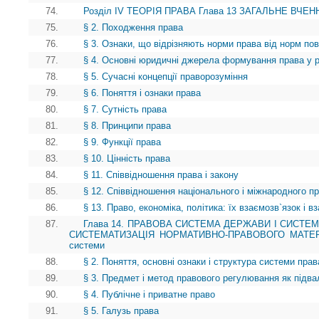
74.
Розділ IV ТЕОРІЯ ПРАВА Глава 13 ЗАГАЛЬНЕ ВЧЕНН
75.
§ 2. Походження права
76.
§ 3. Ознаки, що відрізняють норми права від норм пов
77.
§ 4. Основні юридичні джерела формування права у рі
78.
§ 5. Сучасні концепції праворозуміння
79.
§ 6. Поняття і ознаки права
80.
§ 7. Сутність права
81.
§ 8. Принципи права
82.
§ 9. Функції права
83.
§ 10. Цінність права
84.
§ 11. Співвідношення права і закону
85.
§ 12. Співвідношення національного і міжнародного п
86.
§ 13. Право, економіка, політика: їх взаємозв`язок і 
87.
Глава 14. ПРАВОВА СИСТЕМА ДЕРЖАВИ І СИСТЕ
СИСТЕМАТИЗАЦІЯ НОРМАТИВНО-ПРАВОВОГО МАТЕРІАЛУ
системи
88.
§ 2. Поняття, основні ознаки і структура системи прав
89.
§ 3. Предмет і метод правового регулювання як під
90.
§ 4. Публічне і приватне право
91.
§ 5. Галузь права