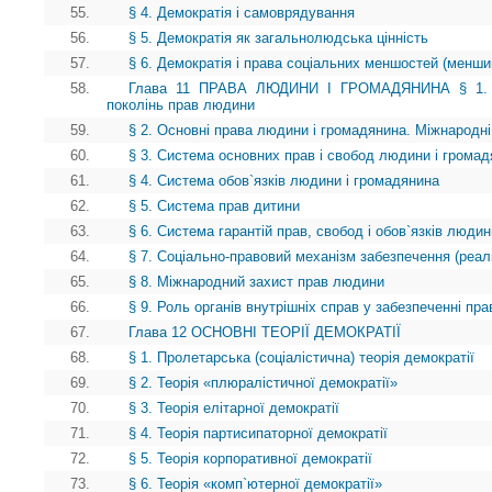
55.
§ 4. Демократія і самоврядування
56.
§ 5. Демократія як загальнолюдська цінність
57.
§ 6. Демократія і права соціальних меншостей (менши
58.
Глава 11 ПРАВА ЛЮДИНИ І ГРОМАДЯНИНА § 1. Іст
поколінь прав людини
59.
§ 2. Основні права людини і громадянина. Міжнародні
60.
§ 3. Система основних прав і свобод людини і грома
61.
§ 4. Система обов`язків людини і громадянина
62.
§ 5. Система прав дитини
63.
§ 6. Система гарантій прав, свобод і обов`язків люди
64.
§ 7. Соціально-правовий механізм забезпечення (реалі
65.
§ 8. Міжнародний захист прав людини
66.
§ 9. Роль органів внутрішніх справ у забезпеченні пр
67.
Глава 12 ОСНОВНІ ТЕОРІЇ ДЕМОКРАТІЇ
68.
§ 1. Пролетарська (соціалістична) теорія демократії
69.
§ 2. Теорія «плюралістичної демократії»
70.
§ 3. Теорія елітарної демократії
71.
§ 4. Теорія партисипаторної демократії
72.
§ 5. Теорія корпоративної демократії
73.
§ 6. Теорія «комп`ютерної демократії»