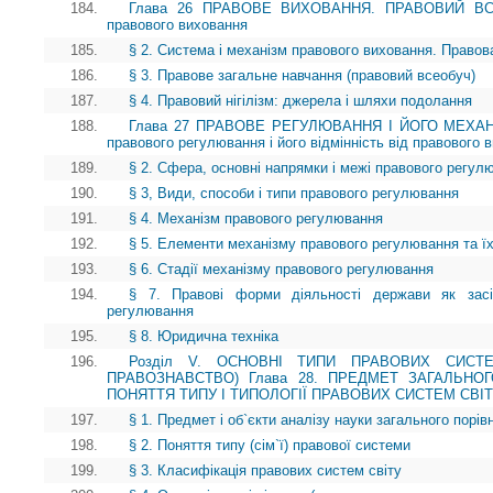
184.
Глава 26 ПРАВОВЕ ВИХОВАННЯ. ПРАВОВИЙ ВСЕОБ
правового виховання
185.
§ 2. Система і механізм правового виховання. Правов
186.
§ 3. Правове загальне навчання (правовий всеобуч)
187.
§ 4. Правовий нігілізм: джерела і шляхи подолання
188.
Глава 27 ПРАВОВЕ РЕГУЛЮВАННЯ І ЙОГО МЕХАНІ
правового регулювання і його відмінність від правового 
189.
§ 2. Сфера, основні напрямки і межі правового регул
190.
§ 3, Види, способи і типи правового регулювання
191.
§ 4. Механізм правового регулювання
192.
§ 5. Елементи механізму правового регулювання та ї
193.
§ 6. Стадії механізму правового регулювання
194.
§ 7. Правові форми діяльності держави як засі
регулювання
195.
§ 8. Юридична техніка
196.
Розділ V. ОСНОВНІ ТИПИ ПРАВОВИХ СИСТЕ
ПРАВОЗНАВСТВО) Глава 28. ПРЕДМЕТ ЗАГАЛЬНО
ПОНЯТТЯ ТИПУ І ТИПОЛОГІЇ ПРАВОВИХ СИСТЕМ СВІ
197.
§ 1. Предмет і об`єкти аналізу науки загального порі
198.
§ 2. Поняття типу (сім`ї) правової системи
199.
§ 3. Класифікація правових систем світу