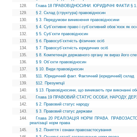
128.
Глава 18 ПРАВОВІДНОСИНИ. ЮРИДИЧНІ ФАКТИ § 1. П
129.
§ 2. Склад (структура) правовідносин
130.
§ 3. Передумови виникнення правовідносини
131.
§ 4. Суб`єктивне право і суб`єктивний обов`язок як о
132.
§ 5. Суб`єкти правовідносин
133.
§ б. Правосуб`єктність фізичних осіб
134.
§ 7. Правосуб`єктність юридичних осіб
135.
§ 8. Компетенція державного органу як вираз його спе
136.
§ 9. Об`єкти правовідносин
137.
§ 10. Види правовідносин
138.
§11. Юридичний факт. Фактичний (юридичний) склад
139.
§12. Презумпції
140.
§ 13. Правовідносини, що виникають при виконанні об
141.
Глава 19 ПРАВОВИЙ СТАТУС ОСОБИ, НАРОДУ, ДЕРЖА
142.
§ 2. Правовий статус народу
143.
§ 3. Правовий статус держави
144.
Глава 20 РЕАЛІЗАЦІЯ НОРМ ПРАВА. ПРАВОЗАСТОС
реалізації норм права
145.
§ 2. Поняття і ознаки правозастосування
146.
§ 3. Основні стадії застосування норм права