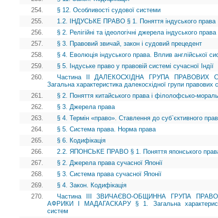
254.
§ 12. Особливості судової системи
255.
1.2. ІНДУСЬКЕ ПРАВО § 1. Поняття індуського права
256.
§ 2. Релігійні та ідеологічні джерела індуського права
257.
§ 3. Правовий звичай, закон і судовий прецедент
258.
§ 4. Еволюція індуського права. Вплив англійської с
259.
§ 5. Індуське право у правовій системі сучасної Індії
260.
Частина II ДАЛЕКОСХІДНА ГРУПА ПРАВОВИХ 
Загальна характеристика далекосхідної групи правових 
261.
§ 2. Поняття китайського права і філолофсько-морал
262.
§ 3. Джерела права
263.
§ 4. Термін «право». Ставлення до суб`єктивного пра
264.
§ 5. Система права. Норма права
265.
§ 6. Кодифікація
266.
2.2. ЯПОНСЬКЕ ПРАВО § 1. Поняття японського права
267.
§ 2. Джерела права сучасної Японії
268.
§ 3. Система права сучасної Японії
269.
§ 4. Закон. Кодифікація
270.
Частина III ЗВИЧАЄВО-ОБЩИННА ГРУПА ПРАВ
АФРИКИ І МАДАГАСКАРУ § 1. Загальна характеристи
систем