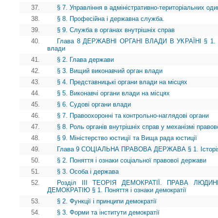
37.
§ 7. Управління в адміністративно-територіальних о
38.
§ 8. Професійна і державна служба.
39.
§ 9. Служба в органах внутрішніх справ
40.
Глава 8 ДЕРЖАВНІ ОРГАНІ ВЛАДИ В УКРАЇНІ § 1. В
влади
41.
§ 2. Глава держави
42.
§ 3. Вищий виконавчий орган влади
43.
§ 4. Представницькі органи влади на місцях
44.
§ 5. Виконавчі органи влади на місцях
45.
§ 6. Судові органи влади
46.
§ 7. Правоохоронні та контрольно-наглядові органи
47.
§ 8. Роль органів внутрішніх справ у механізмі право
48.
§ 9. Міністерство юстиції та Вища рада юстиції
49.
Глава 9 СОЦІАЛЬНА ПРАВОВА ДЕРЖАВА § 1. Історія і
50.
§ 2. Поняття і ознаки соціальної правової держави
51.
§ 3. Особа і держава
52.
Розділ III ТЕОРІЯ ДЕМОКРАТІЇ. ПРАВА ЛЮД
ДЕМОКРАТІЮ § 1. Поняття і ознаки демократії
53.
§ 2. Функції і принципи демократії
54.
§ 3. Форми та інститути демократії