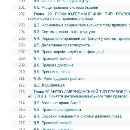
200.
§ 4. Основні типи і підтипи (груп
201.
§ 5. Місце правової системи України
202.
Глава 29 РОМАНО-ГЕРМАНСЬКИЙ ТИП ПРАВОВ
германського типу правової системи
203.
§ 2. Формування романо-германського типу правової 
204.
§ 3. Система права та її структура
205.
§ 4. Нормативно-правовий акт (закон) у системі джер
206.
§ 5. Делегована правотворчість
207.
§ 6. Правотворчість суб`єктів федерації
208.
§ 7. Правовий звичай
209.
§ 8. Правова доктрина
210.
§ 9. Принципи права
211.
§ 10. Роль судової практики
212.
§11. Кодификація
213.
Глава 30 АНГЛО-АМЕРИКАНСЬКИЙ ТИП ПРАВОВОЇ 
АНГЛІЇ § 1. Поняття англо-американського типу правової
214.
§ 2. Загальне право Англії
215.
§ 3. Право справедливості
216.
§ 4. Судовий прецедент у системі джерела права
217.
§ 5. Правовий звичай
218.
§ 6. Правова доктрина