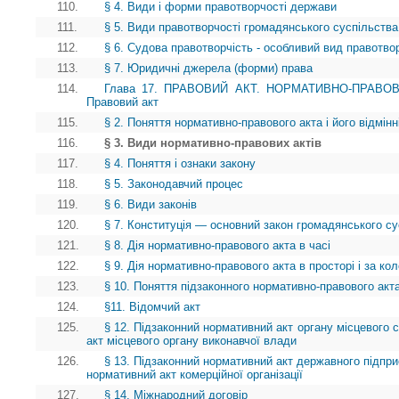
110.
§ 4. Види і форми правотворчості держави
111.
§ 5. Види правотворчості громадянського суспільства
112.
§ 6. Судова правотворчість - особливий вид правотво
113.
§ 7. Юридичні джерела (форми) права
114.
Глава 17. ПРАВОВИЙ АКТ. НОРМАТИВНО-ПРАВОВ
Правовий акт
115.
§ 2. Поняття нормативно-правового акта і його відмінн
116.
§ 3. Види нормативно-правових актів
117.
§ 4. Поняття і ознаки закону
118.
§ 5. Законодавчий процес
119.
§ 6. Види законів
120.
§ 7. Конституція — основний закон громадянського су
121.
§ 8. Дія нормативно-правового акта в часі
122.
§ 9. Дія нормативно-правового акта в просторі і за ко
123.
§ 10. Поняття підзаконного нормативно-правового акта
124.
§11. Відомчий акт
125.
§ 12. Підзаконний нормативний акт органу місцевого
акт місцевого органу виконавчої влади
126.
§ 13. Підзаконний нормативний акт державного підприє
нормативний акт комерційної організації
127.
§ 14. Міжнародний договір