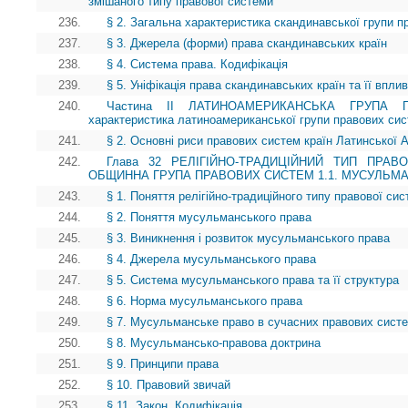
змішаного типу правової системи
236.
§ 2. Загальна характеристика скандинавської групи 
237.
§ 3. Джерела (форми) права скандинавських країн
238.
§ 4. Система права. Кодифікація
239.
§ 5. Уніфікація права скандинавських країн та її впли
240.
Частина II ЛАТИНОАМЕРИКАНСЬКА ГРУПА 
характеристика латиноамериканської групи правових си
241.
§ 2. Основні риси правових систем країн Латинської 
242.
Глава 32 РЕЛІГІЙНО-ТРАДИЦІЙНИЙ ТИП ПРАВО
ОБЩИННА ГРУПА ПРАВОВИХ СИСТЕМ 1.1. МУСУЛЬМ
243.
§ 1. Поняття релігійно-традиційного типу правової си
244.
§ 2. Поняття мусульманського права
245.
§ 3. Виникнення і розвиток мусульманського права
246.
§ 4. Джерела мусульманського права
247.
§ 5. Система мусульманського права та її структура
248.
§ 6. Норма мусульманського права
249.
§ 7. Мусульманське право в сучасних правових систе
250.
§ 8. Мусульмансько-правова доктрина
251.
§ 9. Принципи права
252.
§ 10. Правовий звичай
253.
§ 11. Закон. Кодифікація