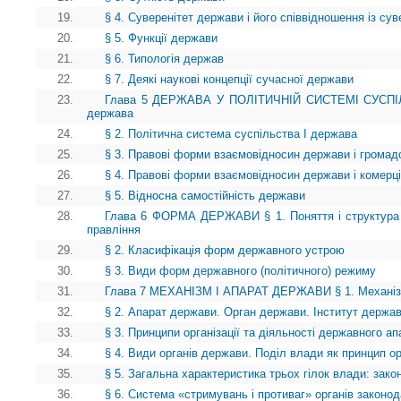
19.
§ 4. Суверенітет держави і його співвідношення із сув
20.
§ 5. Функції держави
21.
§ 6. Типологія держав
22.
§ 7. Деякі наукові концепції сучасної держави
23.
Глава 5 ДЕРЖАВА У ПОЛІТИЧНІЙ СИСТЕМІ СУСПІЛЬ
держава
24.
§ 2. Політична система суспільства І держава
25.
§ 3. Правові форми взаємовідносин держави і громад
26.
§ 4. Правові форми взаємовідносин держави і комерці
27.
§ 5. Відносна самостійність держави
28.
Глава 6 ФОРМА ДЕРЖАВИ § 1. Поняття і структура
правління
29.
§ 2. Класифікація форм державного устрою
30.
§ 3. Види форм державного (політичного) режиму
31.
Глава 7 МЕХАНІЗМ І АПАРАТ ДЕРЖАВИ § 1. Механі
32.
§ 2. Апарат держави. Орган держави. Інститут держа
33.
§ 3. Принципи організації та діяльності державного ап
34.
§ 4. Види органів держави. Поділ влади як принцип ор
35.
§ 5. Загальна характеристика трьох гілок влади: зако
36.
§ 6. Система «стримувань і противаг» органів законод