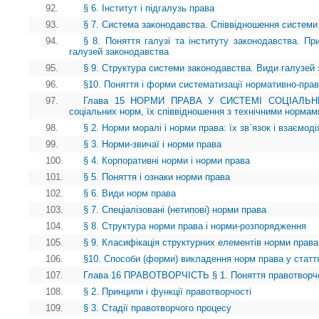
92.
§ 6. Інститут і підгалузь права
93.
§ 7. Система законодавства. Співвідношення системи
94.
§ 8. Поняття галузі та інституту законодавства. Пр
галузей законодавства
95.
§ 9. Структура системи законодавства. Види галузей
96.
§10. Поняття і форми систематизації нормативно-прав
97.
Глава 15 НОРМИ ПРАВА У СИСТЕМІ СОЦІАЛЬНИХ
соціальних норм, їх співвідношення з технічними нормам
98.
§ 2. Норми моралі і норми права: їх зв`язок і взаємоді
99.
§ 3. Норми-звичаї і норми права
100.
§ 4. Корпоративні норми і норми права
101.
§ 5. Поняття і ознаки норми права
102.
§ 6. Види норм права
103.
§ 7. Спеціалізовані (нетипові) норми права
104.
§ 8. Структура норми права і норми-розпорядження
105.
§ 9. Класифікація структурних елементів норми права
106.
§10. Способи (форми) викладення норм права у статт
107.
Глава 16 ПРАВОТВОРЧІСТЬ § 1. Поняття правотворчості
108.
§ 2. Принципи і функції правотворчості
109.
§ 3. Стадії правотворчого процесу