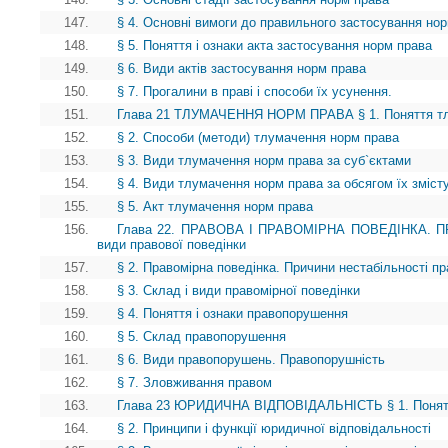
147.
§ 4. Основні вимоги до правильного застосування но
148.
§ 5. Поняття і ознаки акта застосування норм права
149.
§ 6. Види актів застосування норм права
150.
§ 7. Прогалини в праві і способи їх усунення.
151.
Глава 21 ТЛУМАЧЕННЯ НОРМ ПРАВА § 1. Поняття тл
152.
§ 2. Способи (методи) тлумачення норм права
153.
§ 3. Види тлумачення норм права за суб`єктами
154.
§ 4. Види тлумачення норм права за обсягом їх зміст
155.
§ 5. Акт тлумачення норм права
156.
Глава 22. ПРАВОВА І ПРАВОМІРНА ПОВЕДІНКА. ПР
види правової поведінки
157.
§ 2. Правомірна поведінка. Причини нестабільності пр
158.
§ 3. Склад і види правомірної поведінки
159.
§ 4. Поняття і ознаки правопорушення
160.
§ 5. Склад правопорушення
161.
§ 6. Види правопорушень. Правопорушність
162.
§ 7. Зловживання правом
163.
Глава 23 ЮРИДИЧНА ВІДПОВІДАЛЬНІСТЬ § 1. Поняття 
164.
§ 2. Принципи і функції юридичної відповідальності