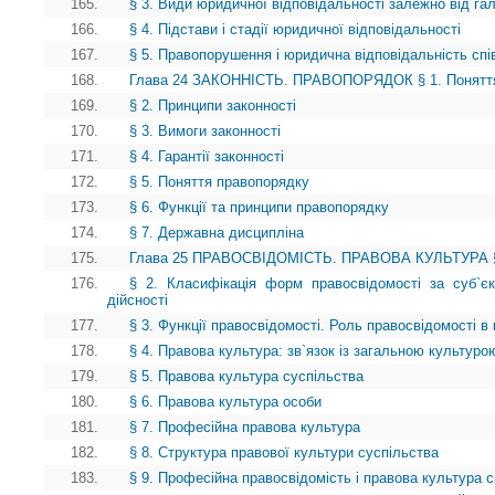
165.
§ 3. Види юридичної відповідальності залежно від га
166.
§ 4. Підстави і стадії юридичної відповідальності
167.
§ 5. Правопорушення і юридична відповідальність спів
168.
Глава 24 ЗАКОННІСТЬ. ПРАВОПОРЯДОК § 1. Поняття
169.
§ 2. Принципи законності
170.
§ 3. Вимоги законності
171.
§ 4. Гарантії законності
172.
§ 5. Поняття правопорядку
173.
§ 6. Функції та принципи правопорядку
174.
§ 7. Державна дисципліна
175.
Глава 25 ПРАВОСВІДОМІСТЬ. ПРАВОВА КУЛЬТУРА § 1.
176.
§ 2. Класифікація форм правосвідомості за суб`є
дійсності
177.
§ 3. Функції правосвідомості. Роль правосвідомості в 
178.
§ 4. Правова культура: зв`язок із загальною культуро
179.
§ 5. Правова культура суспільства
180.
§ 6. Правова культура особи
181.
§ 7. Професійна правова культура
182.
§ 8. Структура правової культури суспільства
183.
§ 9. Професійна правосвідомість і правова культура сп