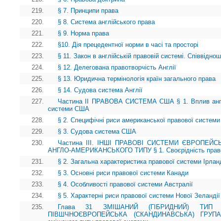
219.
§ 7. Принципи права
220.
§ 8. Система англійського права
221.
§ 9. Норма права
222.
§10. Дія прецедентної норми в часі та просторі
223.
§ 11. Закон в англійській правовій системі. Співвідно
224.
§ 12. Делегована правотворчість Англії
225.
§ 13. Юридична термінологія країн загального права
226.
§ 14. Судова система Англії
227.
Частина II ПРАВОВА СИСТЕМА США § 1. Вплив англі
системи США
228.
§ 2. Специфічні риси американської правової системи 
229.
§ 3. Судова система США
230.
Частина ІІІ. ІНШІ ПРАВОВІ СИСТЕМИ ЄВРОПЕЙ
АНГЛО-АМЕРИКАНСЬКОГО ТИПУ § 1. Своєрідність право
231.
§ 2. Загальна характеристика правової системи Ірланд
232.
§ 3. Основні риси правової системи Канади
233.
§ 4. Особливості правової системи Австралії
234.
§ 5. Характерні риси правової системи Нової Зеландії
235.
Глава 31 ЗМІШАНИЙ (ГІБРИДНИЙ) ТИП 
ПІВШЧНОЄВРОПЕЙСЬКА (СКАНДИНАВСЬКА) ГРУП