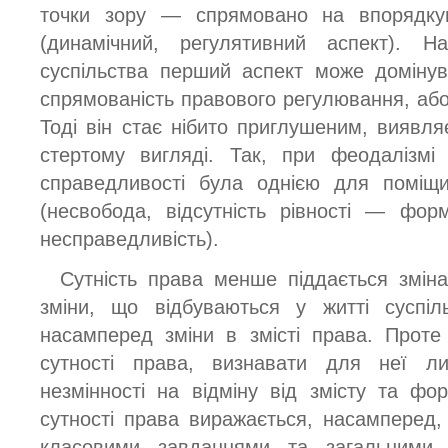
точки зору — спрямовано на впорядкув
(динамічний, регулятивний аспект). Н
суспільства перший аспект може домінув
спрямованість правового регулювання, або
Тоді він стає нібито приглушеним, виявл
стертому вигляді. Так, при феодалізмі 
справедливості була однією для поміщ
(несвобода, відсутність рівності — фор
несправедливість).
Сутність права менше піддається зміна
зміни, що відбуваються у житті суспіл
насамперед зміни в змісті права. Проте
сутності права, визнавати для неї ли
незмінності на відміну від змісту та фо
сутності права виражається, насамперед, 
класовими завданнями та загальними 