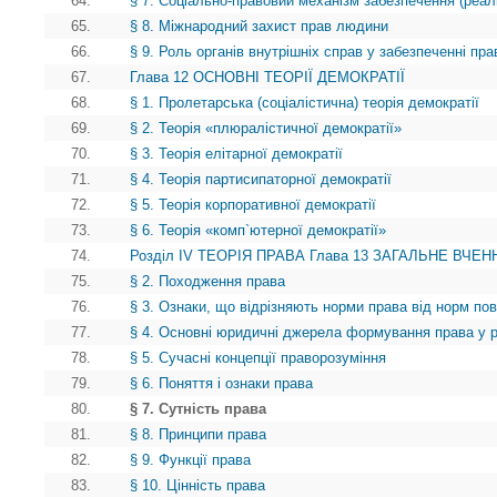
64.
§ 7. Соціально-правовий механізм забезпечення (реалі
65.
§ 8. Міжнародний захист прав людини
66.
§ 9. Роль органів внутрішніх справ у забезпеченні пр
67.
Глава 12 ОСНОВНІ ТЕОРІЇ ДЕМОКРАТІЇ
68.
§ 1. Пролетарська (соціалістична) теорія демократії
69.
§ 2. Теорія «плюралістичної демократії»
70.
§ 3. Теорія елітарної демократії
71.
§ 4. Теорія партисипаторної демократії
72.
§ 5. Теорія корпоративної демократії
73.
§ 6. Теорія «комп`ютерної демократії»
74.
Розділ IV ТЕОРІЯ ПРАВА Глава 13 ЗАГАЛЬНЕ ВЧЕНН
75.
§ 2. Походження права
76.
§ 3. Ознаки, що відрізняють норми права від норм пов
77.
§ 4. Основні юридичні джерела формування права у рі
78.
§ 5. Сучасні концепції праворозуміння
79.
§ 6. Поняття і ознаки права
80.
§ 7. Сутність права
81.
§ 8. Принципи права
82.
§ 9. Функції права
83.
§ 10. Цінність права