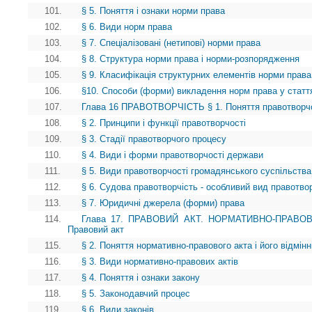
101.
§ 5. Поняття і ознаки норми права
102.
§ 6. Види норм права
103.
§ 7. Спеціалізовані (нетипові) норми права
104.
§ 8. Структура норми права і норми-розпорядження
105.
§ 9. Класифікація структурних елементів норми права
106.
§10. Способи (форми) викладення норм права у статт
107.
Глава 16 ПРАВОТВОРЧІСТЬ § 1. Поняття правотворчості
108.
§ 2. Принципи і функції правотворчості
109.
§ 3. Стадії правотворчого процесу
110.
§ 4. Види і форми правотворчості держави
111.
§ 5. Види правотворчості громадянського суспільства
112.
§ 6. Судова правотворчість - особливий вид правотво
113.
§ 7. Юридичні джерела (форми) права
114.
Глава 17. ПРАВОВИЙ АКТ. НОРМАТИВНО-ПРАВОВ
Правовий акт
115.
§ 2. Поняття нормативно-правового акта і його відмінн
116.
§ 3. Види нормативно-правових актів
117.
§ 4. Поняття і ознаки закону
118.
§ 5. Законодавчий процес
119.
§ 6. Види законів