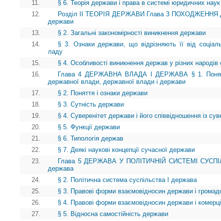
11.
§ 6. Теорія держави і права в системі юридичних наук
12.
Розділ II ТЕОРІЯ ДЕРЖАВИ Глава З ПОХОДЖЕННЯ ДЕ
держави
13.
§ 2. Загальні закономірності виникнення держави
14.
§ 3. Ознаки держави, що відрізняють її від соціаль
ладу
15.
§ 4. Особливості виникнення держав у різних народів 
16.
Глава 4 ДЕРЖАВНА ВЛАДА І ДЕРЖАВА § 1. Поняття
державної влади, державної влади і держави
17.
§ 2. Поняття і ознаки держави
18.
§ 3. Сутність держави
19.
§ 4. Суверенітет держави і його співвідношення із сув
20.
§ 5. Функції держави
21.
§ 6. Типологія держав
22.
§ 7. Деякі наукові концепції сучасної держави
23.
Глава 5 ДЕРЖАВА У ПОЛІТИЧНІЙ СИСТЕМІ СУСПІЛЬ
держава
24.
§ 2. Політична система суспільства І держава
25.
§ 3. Правові форми взаємовідносин держави і громад
26.
§ 4. Правові форми взаємовідносин держави і комерці
27.
§ 5. Відносна самостійність держави