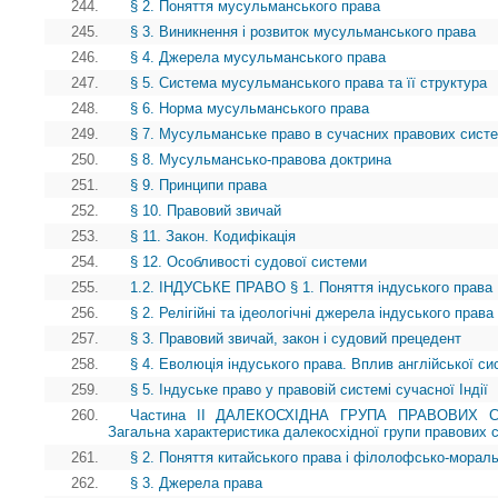
244.
§ 2. Поняття мусульманського права
245.
§ 3. Виникнення і розвиток мусульманського права
246.
§ 4. Джерела мусульманського права
247.
§ 5. Система мусульманського права та її структура
248.
§ 6. Норма мусульманського права
249.
§ 7. Мусульманське право в сучасних правових систе
250.
§ 8. Мусульмансько-правова доктрина
251.
§ 9. Принципи права
252.
§ 10. Правовий звичай
253.
§ 11. Закон. Кодифікація
254.
§ 12. Особливості судової системи
255.
1.2. ІНДУСЬКЕ ПРАВО § 1. Поняття індуського права
256.
§ 2. Релігійні та ідеологічні джерела індуського права
257.
§ 3. Правовий звичай, закон і судовий прецедент
258.
§ 4. Еволюція індуського права. Вплив англійської с
259.
§ 5. Індуське право у правовій системі сучасної Індії
260.
Частина II ДАЛЕКОСХІДНА ГРУПА ПРАВОВИХ 
Загальна характеристика далекосхідної групи правових 
261.
§ 2. Поняття китайського права і філолофсько-морал
262.
§ 3. Джерела права