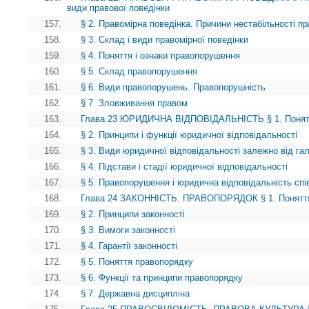
види правової поведінки
157.
§ 2. Правомірна поведінка. Причини нестабільності пр
158.
§ 3. Склад і види правомірної поведінки
159.
§ 4. Поняття і ознаки правопорушення
160.
§ 5. Склад правопорушення
161.
§ 6. Види правопорушень. Правопорушність
162.
§ 7. Зловживання правом
163.
Глава 23 ЮРИДИЧНА ВІДПОВІДАЛЬНІСТЬ § 1. Поняття 
164.
§ 2. Принципи і функції юридичної відповідальності
165.
§ 3. Види юридичної відповідальності залежно від га
166.
§ 4. Підстави і стадії юридичної відповідальності
167.
§ 5. Правопорушення і юридична відповідальність спів
168.
Глава 24 ЗАКОННІСТЬ. ПРАВОПОРЯДОК § 1. Поняття
169.
§ 2. Принципи законності
170.
§ 3. Вимоги законності
171.
§ 4. Гарантії законності
172.
§ 5. Поняття правопорядку
173.
§ 6. Функції та принципи правопорядку
174.
§ 7. Державна дисципліна