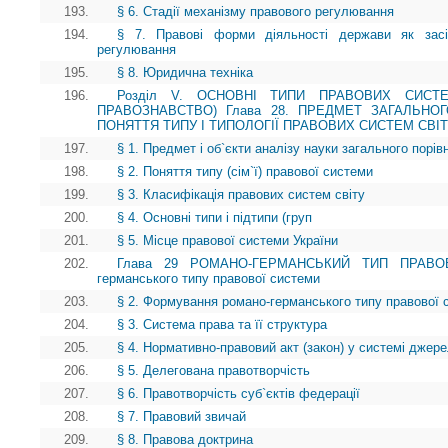
193.
§ 6. Стадії механізму правового регулювання
194.
§ 7. Правові форми діяльності держави як засі
регулювання
195.
§ 8. Юридична техніка
196.
Розділ V. ОСНОВНІ ТИПИ ПРАВОВИХ СИСТЕ
ПРАВОЗНАВСТВО) Глава 28. ПРЕДМЕТ ЗАГАЛЬНО
ПОНЯТТЯ ТИПУ І ТИПОЛОГІЇ ПРАВОВИХ СИСТЕМ СВІ
197.
§ 1. Предмет і об`єкти аналізу науки загального порі
198.
§ 2. Поняття типу (сім`ї) правової системи
199.
§ 3. Класифікація правових систем світу
200.
§ 4. Основні типи і підтипи (груп
201.
§ 5. Місце правової системи України
202.
Глава 29 РОМАНО-ГЕРМАНСЬКИЙ ТИП ПРАВОВ
германського типу правової системи
203.
§ 2. Формування романо-германського типу правової 
204.
§ 3. Система права та її структура
205.
§ 4. Нормативно-правовий акт (закон) у системі джер
206.
§ 5. Делегована правотворчість
207.
§ 6. Правотворчість суб`єктів федерації
208.
§ 7. Правовий звичай
209.
§ 8. Правова доктрина