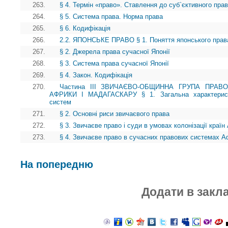
263.
§ 4. Термін «право». Ставлення до суб`єктивного пра
264.
§ 5. Система права. Норма права
265.
§ 6. Кодифікація
266.
2.2. ЯПОНСЬКЕ ПРАВО § 1. Поняття японського права
267.
§ 2. Джерела права сучасної Японії
268.
§ 3. Система права сучасної Японії
269.
§ 4. Закон. Кодифікація
270.
Частина III ЗВИЧАЄВО-ОБЩИННА ГРУПА ПРАВ
АФРИКИ І МАДАГАСКАРУ § 1. Загальна характеристи
систем
271.
§ 2. Основні риси звичаєвого права
272.
§ 3. Звичаєве право і суди в умовах колонізації краї
273.
§ 4. Звичаєве право в сучасних правових системах А
На попередню
Додати в закл