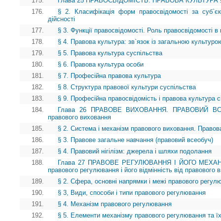
175.
Глава 25 ПРАВОСВІДОМІСТЬ. ПРАВОВА КУЛЬТУРА § 1.
176.
§ 2. Класифікація форм правосвідомості за суб`є
дійсності
177.
§ 3. Функції правосвідомості. Роль правосвідомості в 
178.
§ 4. Правова культура: зв`язок із загальною культуро
179.
§ 5. Правова культура суспільства
180.
§ 6. Правова культура особи
181.
§ 7. Професійна правова культура
182.
§ 8. Структура правової культури суспільства
183.
§ 9. Професійна правосвідомість і правова культура сп
184.
Глава 26 ПРАВОВЕ ВИХОВАННЯ. ПРАВОВИЙ ВСЕОБ
правового виховання
185.
§ 2. Система і механізм правового виховання. Правов
186.
§ 3. Правове загальне навчання (правовий всеобуч)
187.
§ 4. Правовий нігілізм: джерела і шляхи подолання
188.
Глава 27 ПРАВОВЕ РЕГУЛЮВАННЯ І ЙОГО МЕХАНІ
правового регулювання і його відмінність від правового 
189.
§ 2. Сфера, основні напрямки і межі правового регул
190.
§ 3, Види, способи і типи правового регулювання
191.
§ 4. Механізм правового регулювання
192.
§ 5. Елементи механізму правового регулювання та ї