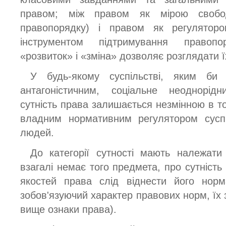
правом; між правом як мірою свобод
правопорядку) і правом як регуляторо
інструментом підтримування правопо
«розвиток» і «зміна» дозволяє розглядати їх
У будь-якому суспільстві, яким би
антагоністичним, соціальне неоднорід
сутність права залишається незмінною в то
владним нормативним регулятором суспі
людей.
До категорії сутності мають належати 
взагалі немає того предмета, про сутність 
якостей права слід віднести його норма
зобов'язуючий характер правових норм, їх з
вище ознаки права).