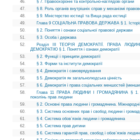
46.
§ 7. Правоохоронні та контрольно-наглядові органи
47.
§ 8. Роль органів внутрішніх справ у механізмі право
48.
§ 9. Міністерство юстиції та Вища рада юстиції
49.
Глава 9 СОЦІАЛЬНА ПРАВОВА ДЕРЖАВА § 1. Історія і
50.
§ 2. Поняття і ознаки соціальної правової держави
51.
§ 3. Особа і держава
52.
Розділ III ТЕОРІЯ ДЕМОКРАТІЇ. ПРАВА ЛЮД
ДЕМОКРАТІЮ § 1. Поняття і ознаки демократії
53.
§ 2. Функції і принципи демократії
54.
§ 3. Форми та інститути демократії
55.
§ 4. Демократія і самоврядування
56.
§ 5. Демократія як загальнолюдська цінність
57.
§ 6. Демократія і права соціальних меншостей (менши
58.
Глава 11 ПРАВА ЛЮДИНИ І ГРОМАДЯНИНА § 1. Іст
поколінь прав людини
59.
§ 2. Основні права людини і громадянина. Міжнародні
60.
§ 3. Система основних прав і свобод людини і грома
61.
§ 4. Система обов`язків людини і громадянина
62.
§ 5. Система прав дитини
63.
§ 6. Система гарантій прав, свобод і обов`язків люди