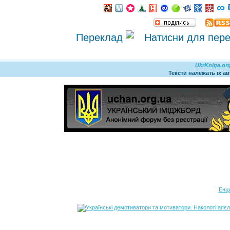
Переклад
UkrKniga.or
Тексти належать їх а
Енц