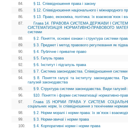
84.
§ 11. Співвідношення права і закону
85.
§ 12. Співвідношення національного і міжнародного п
86.
§ 13. Право, економіка, політика: їх взаємозв`язок і 
87.
Глава 14. ПРАВОВА СИСТЕМА ДЕРЖАВИ І СИСТЕ
СИСТЕМАТИЗАЦІЯ НОРМАТИВНО-ПРАВОВОГО МАТЕРІАЛУ
системи
88.
§ 2. Поняття, основні ознаки і структура системи прав
89.
§ 3. Предмет і метод правового регулювання як під
90.
§ 4. Публічне і приватне право
91.
§ 5. Галузь права
92.
§ 6. Інститут і підгалузь права
93.
§ 7. Система законодавства. Співвідношення системи
94.
§ 8. Поняття галузі та інституту законодавства. Пр
галузей законодавства
95.
§ 9. Структура системи законодавства. Види галузей
96.
§10. Поняття і форми систематизації нормативно-прав
97.
Глава 15 НОРМИ ПРАВА У СИСТЕМІ СОЦІАЛЬНИХ
соціальних норм, їх співвідношення з технічними нормам
98.
§ 2. Норми моралі і норми права: їх зв`язок і взаємоді
99.
§ 3. Норми-звичаї і норми права
100.
§ 4. Корпоративні норми і норми права