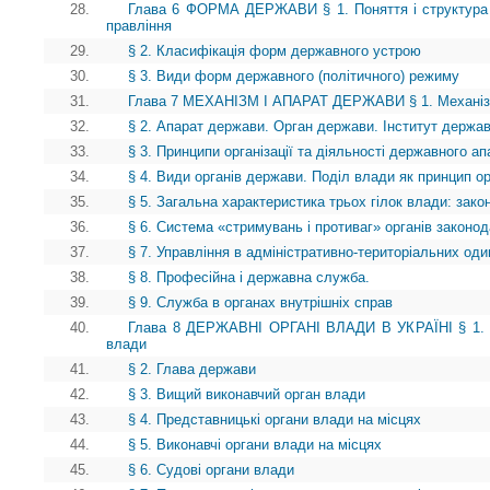
28.
Глава 6 ФОРМА ДЕРЖАВИ § 1. Поняття і структура
правління
29.
§ 2. Класифікація форм державного устрою
30.
§ 3. Види форм державного (політичного) режиму
31.
Глава 7 МЕХАНІЗМ І АПАРАТ ДЕРЖАВИ § 1. Механі
32.
§ 2. Апарат держави. Орган держави. Інститут держа
33.
§ 3. Принципи організації та діяльності державного ап
34.
§ 4. Види органів держави. Поділ влади як принцип ор
35.
§ 5. Загальна характеристика трьох гілок влади: зако
36.
§ 6. Система «стримувань і противаг» органів законод
37.
§ 7. Управління в адміністративно-територіальних о
38.
§ 8. Професійна і державна служба.
39.
§ 9. Служба в органах внутрішніх справ
40.
Глава 8 ДЕРЖАВНІ ОРГАНІ ВЛАДИ В УКРАЇНІ § 1. В
влади
41.
§ 2. Глава держави
42.
§ 3. Вищий виконавчий орган влади
43.
§ 4. Представницькі органи влади на місцях
44.
§ 5. Виконавчі органи влади на місцях
45.
§ 6. Судові органи влади