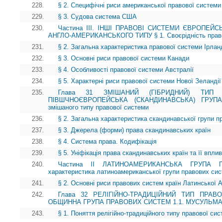
228.
§ 2. Специфічні риси американської правової системи 
229.
§ 3. Судова система США
230.
Частина ІІІ. ІНШІ ПРАВОВІ СИСТЕМИ ЄВРОПЕЙ
АНГЛО-АМЕРИКАНСЬКОГО ТИПУ § 1. Своєрідність право
231.
§ 2. Загальна характеристика правової системи Ірланд
232.
§ 3. Основні риси правової системи Канади
233.
§ 4. Особливості правової системи Австралії
234.
§ 5. Характерні риси правової системи Нової Зеландії
235.
Глава 31 ЗМІШАНИЙ (ГІБРИДНИЙ) ТИП 
ПІВШЧНОЄВРОПЕЙСЬКА (СКАНДИНАВСЬКА) ГРУП
змішаного типу правової системи
236.
§ 2. Загальна характеристика скандинавської групи 
237.
§ 3. Джерела (форми) права скандинавських країн
238.
§ 4. Система права. Кодифікація
239.
§ 5. Уніфікація права скандинавських країн та її впли
240.
Частина II ЛАТИНОАМЕРИКАНСЬКА ГРУПА 
характеристика латиноамериканської групи правових си
241.
§ 2. Основні риси правових систем країн Латинської 
242.
Глава 32 РЕЛІГІЙНО-ТРАДИЦІЙНИЙ ТИП ПРАВО
ОБЩИННА ГРУПА ПРАВОВИХ СИСТЕМ 1.1. МУСУЛЬМ
243.
§ 1. Поняття релігійно-традиційного типу правової си