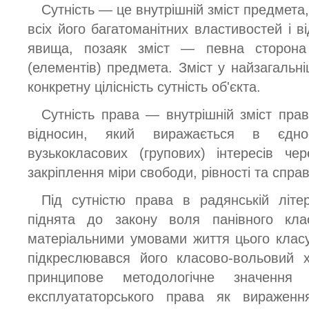
Сутність — це внутрішній зміст предмета
всіх його багатоманітних властивостей і в
явища, позаяк зміст — певна сторона ц
(елементів) предмета. Зміст у найзагальн
конкретну цілісність сутність об'єкта.
Сутність права — внутрішній зміст прав
відносин, який виражається в єднос
вузькокласових (групових) інтересів ч
закріплення міри свободи, рівності та спра
Під сутністю права в радянській літер
піднята до закону воля панівного клас
матеріальними умовами життя цього класу
підкреслювався його класово-вольовий 
принципове методологічне значення 
експлуататорського права як вираження