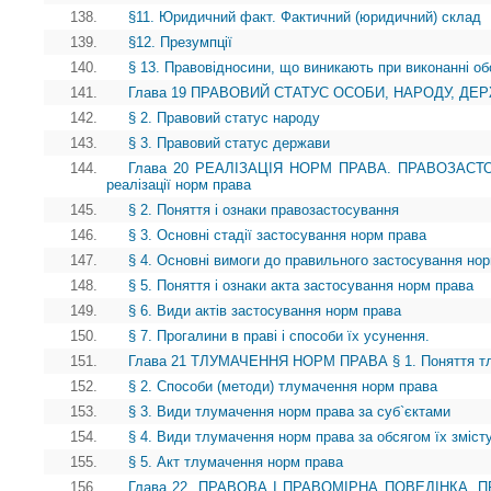
138.
§11. Юридичний факт. Фактичний (юридичний) склад
139.
§12. Презумпції
140.
§ 13. Правовідносини, що виникають при виконанні об
141.
Глава 19 ПРАВОВИЙ СТАТУС ОСОБИ, НАРОДУ, ДЕРЖА
142.
§ 2. Правовий статус народу
143.
§ 3. Правовий статус держави
144.
Глава 20 РЕАЛІЗАЦІЯ НОРМ ПРАВА. ПРАВОЗАСТОС
реалізації норм права
145.
§ 2. Поняття і ознаки правозастосування
146.
§ 3. Основні стадії застосування норм права
147.
§ 4. Основні вимоги до правильного застосування но
148.
§ 5. Поняття і ознаки акта застосування норм права
149.
§ 6. Види актів застосування норм права
150.
§ 7. Прогалини в праві і способи їх усунення.
151.
Глава 21 ТЛУМАЧЕННЯ НОРМ ПРАВА § 1. Поняття тл
152.
§ 2. Способи (методи) тлумачення норм права
153.
§ 3. Види тлумачення норм права за суб`єктами
154.
§ 4. Види тлумачення норм права за обсягом їх зміст
155.
§ 5. Акт тлумачення норм права
156.
Глава 22. ПРАВОВА І ПРАВОМІРНА ПОВЕДІНКА. ПР