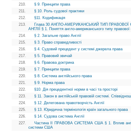
210.
§ 9. Принципи права
211.
§ 10. Роль судової практики
212.
§11. Кодификація
213.
Глава 30 АНГЛО-АМЕРИКАНСЬКИЙ ТИП ПРАВОВОЇ 
АНГЛІЇ § 1. Поняття англо-американського типу правової
214.
§ 2. Загальне право Англії
215.
§ 3. Право справедливості
216.
§ 4. Судовий прецедент у системі джерела права
217.
§ 5. Правовий звичай
218.
§ 6. Правова доктрина
219.
§ 7. Принципи права
220.
§ 8. Система англійського права
221.
§ 9. Норма права
222.
§10. Дія прецедентної норми в часі та просторі
223.
§ 11. Закон в англійській правовій системі. Співвідно
224.
§ 12. Делегована правотворчість Англії
225.
§ 13. Юридична термінологія країн загального права
226.
§ 14. Судова система Англії
227.
Частина II ПРАВОВА СИСТЕМА США § 1. Вплив англі
системи США