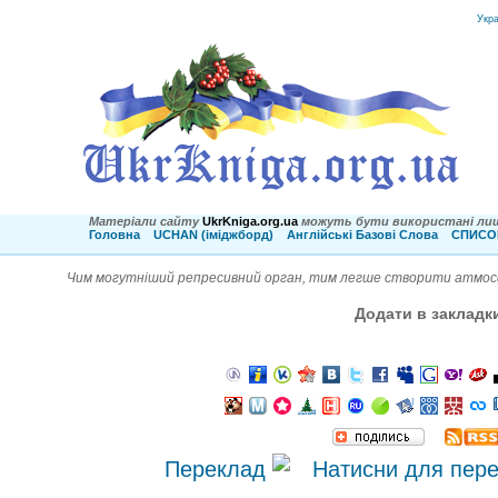
Укр
Матеріали сайту
UkrKniga.org.ua
можуть бути використані лиш
Головна
UCHAN (іміджборд)
Англійські Базові Слова
СПИСОК
Чим могутніший репресивний орган, тим легше створити атмосф
Додати в закладк
Переклад