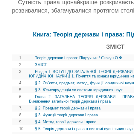
Сутність права щонайкраще розкриваєтьс
розвивалися, збагачувалися протягом столі
Книга: Теорія держави і права: Пі
ЗМІСТ
1.
Теорія держави і права: Підручник / Скакун О.Ф.
2.
ЗМІСТ
3.
Розділ І. ВСТУП ДО ЗАГАЛЬНОЇ ТЕОРІЇ ДЕРЖАВИ
ЮРИДИЧНОЇ НАУКИ § 1. Поняття та ознаки юридичної н
4.
§ 2. Об`єкти, предмет, метод, функції юридичної наук
5.
§ 3. Юриспруденція як система юридичних наук
6.
Глава 2. ЗАГАЛЬНА ТЕОРІЯ ДЕРЖАВИ І ПРА
Виникнення загальної теорії держави і права
7.
§ 2. Предмет теорії держави і права
8.
§ 3. Функції теорії держави і права
9.
§ 4. Метод теорії держави і права
10.
§ 5. Теорія держави і права в системі суспільних наук