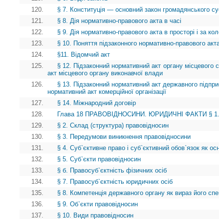
120.
§ 7. Конституція — основний закон громадянського су
121.
§ 8. Дія нормативно-правового акта в часі
122.
§ 9. Дія нормативно-правового акта в просторі і за ко
123.
§ 10. Поняття підзаконного нормативно-правового акта
124.
§11. Відомчий акт
125.
§ 12. Підзаконний нормативний акт органу місцевого
акт місцевого органу виконавчої влади
126.
§ 13. Підзаконний нормативний акт державного підприє
нормативний акт комерційної організації
127.
§ 14. Міжнародний договір
128.
Глава 18 ПРАВОВІДНОСИНИ. ЮРИДИЧНІ ФАКТИ § 1. П
129.
§ 2. Склад (структура) правовідносин
130.
§ 3. Передумови виникнення правовідносини
131.
§ 4. Суб`єктивне право і суб`єктивний обов`язок як о
132.
§ 5. Суб`єкти правовідносин
133.
§ б. Правосуб`єктність фізичних осіб
134.
§ 7. Правосуб`єктність юридичних осіб
135.
§ 8. Компетенція державного органу як вираз його спе
136.
§ 9. Об`єкти правовідносин
137.
§ 10. Види правовідносин