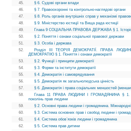
45.
§ 6. Судові органи влади
46.
§ 7. Правоохоронні та контрольно-наглядові органи
47.
§ 8. Роль органів внутрішніх справ у механізмі право
48.
§ 9. Міністерство юстиції та Вища рада юстиції
49.
Глава 9 СОЦІАЛЬНА ПРАВОВА ДЕРЖАВА § 1. Історія і
50.
§ 2. Поняття і ознаки соціальної правової держави
51.
§ 3. Особа і держава
52.
Розділ III ТЕОРІЯ ДЕМОКРАТІЇ. ПРАВА ЛЮД
ДЕМОКРАТІЮ § 1. Поняття і ознаки демократії
53.
§ 2. Функції і принципи демократії
54.
§ 3. Форми та інститути демократії
55.
§ 4. Демократія і самоврядування
56.
§ 5. Демократія як загальнолюдська цінність
57.
§ 6. Демократія і права соціальних меншостей (менши
58.
Глава 11 ПРАВА ЛЮДИНИ І ГРОМАДЯНИНА § 1. Іст
поколінь прав людини
59.
§ 2. Основні права людини і громадянина. Міжнародні
60.
§ 3. Система основних прав і свобод людини і грома
61.
§ 4. Система обов`язків людини і громадянина
62.
§ 5. Система прав дитини