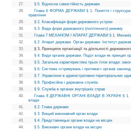
27.
§ 5. Відносна самостійність держави
28.
Глава 6 ФОРМА ДЕРЖАВИ § 1. Поняття і структура
правління
29.
§ 2. Класифікація форм державного устрою
30.
§ 3. Види форм державного (політичного) режиму
31.
Глава 7 МЕХАНІЗМ І АПАРАТ ДЕРЖАВИ § 1. Механі
32.
§ 2. Апарат держави. Орган держави. Інститут держа
33.
§ 3. Принципи організації та діяльності державног
34.
§ 4. Види органів держави. Поділ влади як принцип ор
35.
§ 5. Загальна характеристика трьох гілок влади: зако
36.
§ 6. Система «стримувань і противаг» органів законод
37.
§ 7. Управління в адміністративно-територіальних о
38.
§ 8. Професійна і державна служба.
39.
§ 9. Служба в органах внутрішніх справ
40.
Глава 8 ДЕРЖАВНІ ОРГАНІ ВЛАДИ В УКРАЇНІ § 1. В
влади
41.
§ 2. Глава держави
42.
§ 3. Вищий виконавчий орган влади
43.
§ 4. Представницькі органи влади на місцях
44.
§ 5. Виконавчі органи влади на місцях