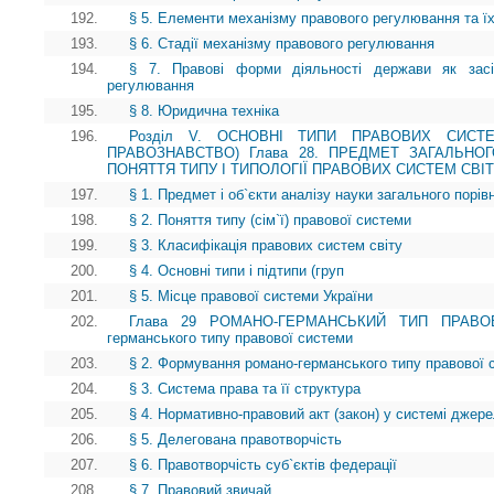
192.
§ 5. Елементи механізму правового регулювання та ї
193.
§ 6. Стадії механізму правового регулювання
194.
§ 7. Правові форми діяльності держави як засі
регулювання
195.
§ 8. Юридична техніка
196.
Розділ V. ОСНОВНІ ТИПИ ПРАВОВИХ СИСТЕ
ПРАВОЗНАВСТВО) Глава 28. ПРЕДМЕТ ЗАГАЛЬНО
ПОНЯТТЯ ТИПУ І ТИПОЛОГІЇ ПРАВОВИХ СИСТЕМ СВІ
197.
§ 1. Предмет і об`єкти аналізу науки загального порі
198.
§ 2. Поняття типу (сім`ї) правової системи
199.
§ 3. Класифікація правових систем світу
200.
§ 4. Основні типи і підтипи (груп
201.
§ 5. Місце правової системи України
202.
Глава 29 РОМАНО-ГЕРМАНСЬКИЙ ТИП ПРАВОВ
германського типу правової системи
203.
§ 2. Формування романо-германського типу правової 
204.
§ 3. Система права та її структура
205.
§ 4. Нормативно-правовий акт (закон) у системі джер
206.
§ 5. Делегована правотворчість
207.
§ 6. Правотворчість суб`єктів федерації
208.
§ 7. Правовий звичай