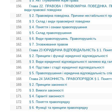
155.
§ 5. Акт тлумачення норм права
156.
Глава 22. ПРАВОВА І ПРАВОМІРНА ПОВЕДІНКА. ПР
види правової поведінки
157.
§ 2. Правомірна поведінка. Причини нестабільності пр
158.
§ 3. Склад і види правомірної поведінки
159.
§ 4. Поняття і ознаки правопорушення
160.
§ 5. Склад правопорушення
161.
§ 6. Види правопорушень. Правопорушність
162.
§ 7. Зловживання правом
163.
Глава 23 ЮРИДИЧНА ВІДПОВІДАЛЬНІСТЬ § 1. Поняття 
164.
§ 2. Принципи і функції юридичної відповідальності
165.
§ 3. Види юридичної відповідальності залежно від га
166.
§ 4. Підстави і стадії юридичної відповідальності
167.
§ 5. Правопорушення і юридична відповідальність спів
168.
Глава 24 ЗАКОННІСТЬ. ПРАВОПОРЯДОК § 1. Поняття
169.
§ 2. Принципи законності
170.
§ 3. Вимоги законності
171.
§ 4. Гарантії законності
172.
§ 5. Поняття правопорядку
173.
§ 6. Функції та принципи правопорядку