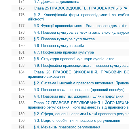
174.
§ 7. Державна дисципліна
175.
Глава 25 ПРАВОСВІДОМІСТЬ. ПРАВОВА КУЛЬТУРА § 1.
176.
§ 2. Класифікація форм правосвідомості за суб`є
дійсності
177.
§ 3. Функції правосвідомості. Роль правосвідомості в 
178.
§ 4. Правова культура: зв`язок із загальною культуро
179.
§ 5. Правова культура суспільства
180.
§ 6. Правова культура особи
181.
§ 7. Професійна правова культура
182.
§ 8. Структура правової культури суспільства
183.
§ 9. Професійна правосвідомість і правова культура сп
184.
Глава 26 ПРАВОВЕ ВИХОВАННЯ. ПРАВОВИЙ ВСЕОБ
правового виховання
185.
§ 2. Система і механізм правового виховання. Правов
186.
§ 3. Правове загальне навчання (правовий всеобуч)
187.
§ 4. Правовий нігілізм: джерела і шляхи подолання
188.
Глава 27 ПРАВОВЕ РЕГУЛЮВАННЯ І ЙОГО МЕХАНІ
правового регулювання і його відмінність від правового 
189.
§ 2. Сфера, основні напрямки і межі правового регул
190.
§ 3, Види, способи і типи правового регулювання
191.
§ 4. Механізм правового регулювання