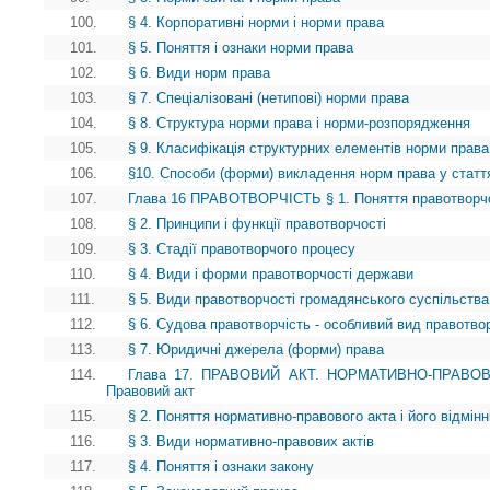
100.
§ 4. Корпоративні норми і норми права
101.
§ 5. Поняття і ознаки норми права
102.
§ 6. Види норм права
103.
§ 7. Спеціалізовані (нетипові) норми права
104.
§ 8. Структура норми права і норми-розпорядження
105.
§ 9. Класифікація структурних елементів норми права
106.
§10. Способи (форми) викладення норм права у статт
107.
Глава 16 ПРАВОТВОРЧІСТЬ § 1. Поняття правотворчості
108.
§ 2. Принципи і функції правотворчості
109.
§ 3. Стадії правотворчого процесу
110.
§ 4. Види і форми правотворчості держави
111.
§ 5. Види правотворчості громадянського суспільства
112.
§ 6. Судова правотворчість - особливий вид правотво
113.
§ 7. Юридичні джерела (форми) права
114.
Глава 17. ПРАВОВИЙ АКТ. НОРМАТИВНО-ПРАВОВ
Правовий акт
115.
§ 2. Поняття нормативно-правового акта і його відмінн
116.
§ 3. Види нормативно-правових актів
117.
§ 4. Поняття і ознаки закону