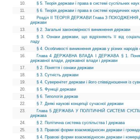
10.
§ 5. Теорія держави і права в системі суспільних наук
11.
§ 6. Теорія держави і права в системі юридичних наук
12.
Розділ II ТЕОРІЯ ДЕРЖАВИ Глава З ПОХОДЖЕННЯ ДЕ
держави
13.
§ 2. Загальні закономірності виникнення держави
14.
§ 3. Ознаки держави, що відрізняють її від соціаль
ладу
15.
§ 4. Особливості виникнення держав у різних народів 
16.
Глава 4 ДЕРЖАВНА ВЛАДА І ДЕРЖАВА § 1. Поняття
державної влади, державної влади і держави
17.
§ 2. Поняття і ознаки держави
18.
§ 3. Сутність держави
19.
§ 4. Суверенітет держави і його співвідношення із сув
20.
§ 5. Функції держави
21.
§ 6. Типологія держав
22.
§ 7. Деякі наукові концепції сучасної держави
23.
Глава 5 ДЕРЖАВА У ПОЛІТИЧНІЙ СИСТЕМІ СУСПІЛЬ
держава
24.
§ 2. Політична система суспільства І держава
25.
§ 3. Правові форми взаємовідносин держави і громад
26.
§ 4. Правові форми взаємовідносин держави і комерці