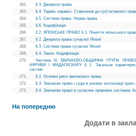
262.
§ 3. Джерела права
263.
§ 4. Термін «право». Ставлення до суб`єктивного пра
264.
§ 5. Система права. Норма права
265.
§ 6. Кодифікація
266.
2.2. ЯПОНСЬКЕ ПРАВО § 1. Поняття японського права
267.
§ 2. Джерела права сучасної Японії
268.
§ 3. Система права сучасної Японії
269.
§ 4. Закон. Кодифікація
270.
Частина III ЗВИЧАЄВО-ОБЩИННА ГРУПА ПРАВ
АФРИКИ І МАДАГАСКАРУ § 1. Загальна характеристи
систем
271.
§ 2. Основні риси звичаєвого права
272.
§ 3. Звичаєве право і суди в умовах колонізації краї
273.
§ 4. Звичаєве право в сучасних правових системах А
На попередню
Додати в закл