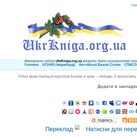
Укр
Матеріали сайту
UkrKniga.org.ua
можуть бути використані лиш
Головна
UCHAN (іміджборд)
Англійські Базові Слова
СПИСОК
Рідна мова дається народові Богом, а чужа – людьми, її приносять 
Додати в закладк
Переклад