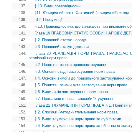
137.
§ 10. Види правовідносин
138.
§11. Юридичний факт. Фактичний (юридичний) склад
139.
§12. Презумпції
140.
§ 13. Правовідносини, що виникають при виконанні об
141.
Глава 19 ПРАВОВИЙ СТАТУС ОСОБИ, НАРОДУ, ДЕРЖА
142.
§ 2. Правовий статус народу
143.
§ 3. Правовий статус держави
144.
Глава 20 РЕАЛІЗАЦІЯ НОРМ ПРАВА. ПРАВОЗАСТОС
реалізації норм права
145.
§ 2. Поняття і ознаки правозастосування
146.
§ 3. Основні стадії застосування норм права
147.
§ 4. Основні вимоги до правильного застосування но
148.
§ 5. Поняття і ознаки акта застосування норм права
149.
§ 6. Види актів застосування норм права
150.
§ 7. Прогалини в праві і способи їх усунення.
151.
Глава 21 ТЛУМАЧЕННЯ НОРМ ПРАВА § 1. Поняття тл
152.
§ 2. Способи (методи) тлумачення норм права
153.
§ 3. Види тлумачення норм права за суб`єктами
154.
§ 4. Види тлумачення норм права за обсягом їх зміст