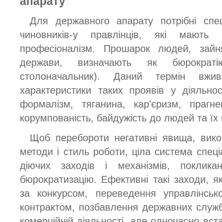
апарату
Для державного апарату потрібні спец
чиновників-у правлінців, які мають 
професіоналізм. Прошарок людей, зайн
держави, визначають як бюрократ
столоначальник). Даний термін вжи
характеристики таких проявів у діяльно
формалізм, тяганина, кар'єризм, прагн
корумпованість, байдужість до людей та їх 
Щоб перебороти негативні явища, вико
методи і стиль роботи, ціла система спец
діючих заходів і механізмів, поклика
бюрократизацію. Ефективні такі заходи, я
за конкурсом, переведення управлінськ
контрактом, позбавлення державних служб
комерційній діяльності, але одночасно вс