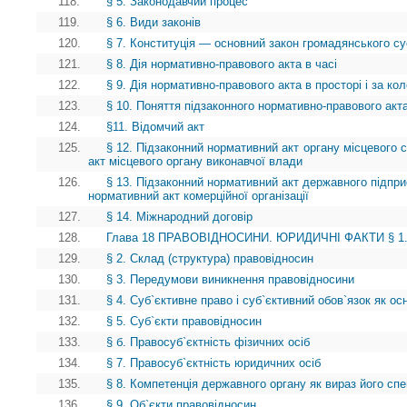
118.
§ 5. Законодавчий процес
119.
§ 6. Види законів
120.
§ 7. Конституція — основний закон громадянського су
121.
§ 8. Дія нормативно-правового акта в часі
122.
§ 9. Дія нормативно-правового акта в просторі і за ко
123.
§ 10. Поняття підзаконного нормативно-правового акта
124.
§11. Відомчий акт
125.
§ 12. Підзаконний нормативний акт органу місцевого
акт місцевого органу виконавчої влади
126.
§ 13. Підзаконний нормативний акт державного підприє
нормативний акт комерційної організації
127.
§ 14. Міжнародний договір
128.
Глава 18 ПРАВОВІДНОСИНИ. ЮРИДИЧНІ ФАКТИ § 1. П
129.
§ 2. Склад (структура) правовідносин
130.
§ 3. Передумови виникнення правовідносини
131.
§ 4. Суб`єктивне право і суб`єктивний обов`язок як о
132.
§ 5. Суб`єкти правовідносин
133.
§ б. Правосуб`єктність фізичних осіб
134.
§ 7. Правосуб`єктність юридичних осіб
135.
§ 8. Компетенція державного органу як вираз його спе
136.
§ 9. Об`єкти правовідносин