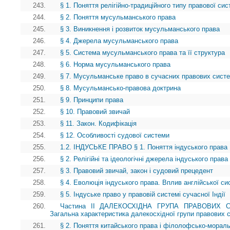
243.
§ 1. Поняття релігійно-традиційного типу правової си
244.
§ 2. Поняття мусульманського права
245.
§ 3. Виникнення і розвиток мусульманського права
246.
§ 4. Джерела мусульманського права
247.
§ 5. Система мусульманського права та її структура
248.
§ 6. Норма мусульманського права
249.
§ 7. Мусульманське право в сучасних правових систе
250.
§ 8. Мусульмансько-правова доктрина
251.
§ 9. Принципи права
252.
§ 10. Правовий звичай
253.
§ 11. Закон. Кодифікація
254.
§ 12. Особливості судової системи
255.
1.2. ІНДУСЬКЕ ПРАВО § 1. Поняття індуського права
256.
§ 2. Релігійні та ідеологічні джерела індуського права
257.
§ 3. Правовий звичай, закон і судовий прецедент
258.
§ 4. Еволюція індуського права. Вплив англійської с
259.
§ 5. Індуське право у правовій системі сучасної Індії
260.
Частина II ДАЛЕКОСХІДНА ГРУПА ПРАВОВИХ 
Загальна характеристика далекосхідної групи правових 
261.
§ 2. Поняття китайського права і філолофсько-морал