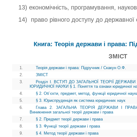
13) економічність, програмування, науков
14) право рівного доступу до державної
Книга: Теорія держави і права: Пі
ЗМІСТ
1.
Теорія держави і права: Підручник / Скакун О.Ф.
2.
ЗМІСТ
3.
Розділ І. ВСТУП ДО ЗАГАЛЬНОЇ ТЕОРІЇ ДЕРЖАВИ
ЮРИДИЧНОЇ НАУКИ § 1. Поняття та ознаки юридичної н
4.
§ 2. Об`єкти, предмет, метод, функції юридичної наук
5.
§ 3. Юриспруденція як система юридичних наук
6.
Глава 2. ЗАГАЛЬНА ТЕОРІЯ ДЕРЖАВИ І ПРА
Виникнення загальної теорії держави і права
7.
§ 2. Предмет теорії держави і права
8.
§ 3. Функції теорії держави і права
9.
§ 4. Метод теорії держави і права