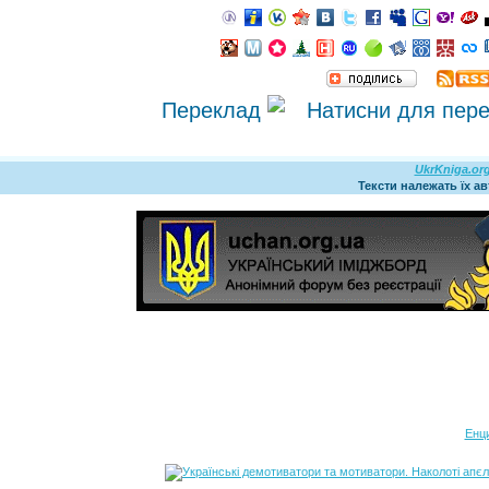
Переклад
UkrKniga.or
Тексти належать їх а
Енц