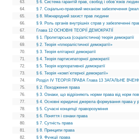
63.
§ 6. Система гарантій прав, свобод і обов`язків люди
64.
§ 7. Соціально-правовий механізм забезпечення (реалі
65.
§ 8. Міжнародний захист прав людини
66.
§ 9. Роль органів внутрішніх справ у забезпеченні пр
67.
Глава 12 ОСНОВНІ ТЕОРІЇ ДЕМОКРАТІЇ
68.
§ 1. Пролетарська (соціалістична) теорія демократії
69.
§ 2. Теорія «плюралістичної демократії»
70.
§ 3. Теорія елітарної демократії
71.
§ 4. Теорія партисипаторної демократії
72.
§ 5. Теорія корпоративної демократії
73.
§ 6. Теорія «комп`ютерної демократії»
74.
Розділ IV ТЕОРІЯ ПРАВА Глава 13 ЗАГАЛЬНЕ ВЧЕНН
75.
§ 2. Походження права
76.
§ 3. Ознаки, що відрізняють норми права від норм пов
77.
§ 4. Основні юридичні джерела формування права у рі
78.
§ 5. Сучасні концепції праворозуміння
79.
§ 6. Поняття і ознаки права
80.
§ 7. Сутність права
81.
§ 8. Принципи права
82.
§ 9. Функції права