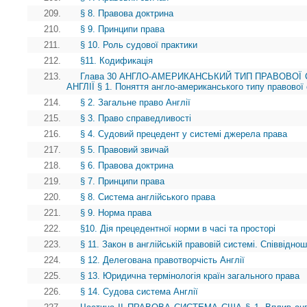
209.
§ 8. Правова доктрина
210.
§ 9. Принципи права
211.
§ 10. Роль судової практики
212.
§11. Кодификація
213.
Глава 30 АНГЛО-АМЕРИКАНСЬКИЙ ТИП ПРАВОВОЇ 
АНГЛІЇ § 1. Поняття англо-американського типу правової
214.
§ 2. Загальне право Англії
215.
§ 3. Право справедливості
216.
§ 4. Судовий прецедент у системі джерела права
217.
§ 5. Правовий звичай
218.
§ 6. Правова доктрина
219.
§ 7. Принципи права
220.
§ 8. Система англійського права
221.
§ 9. Норма права
222.
§10. Дія прецедентної норми в часі та просторі
223.
§ 11. Закон в англійській правовій системі. Співвідно
224.
§ 12. Делегована правотворчість Англії
225.
§ 13. Юридична термінологія країн загального права
226.
§ 14. Судова система Англії