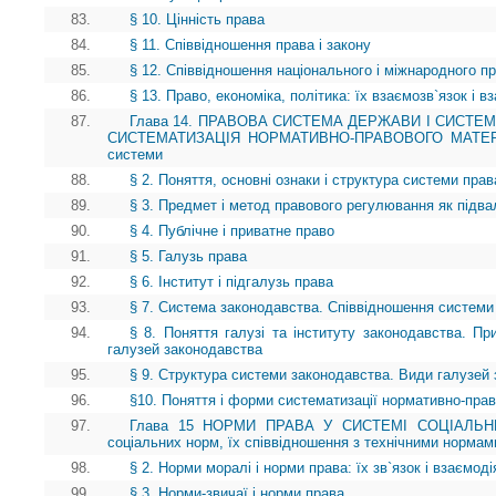
83.
§ 10. Цінність права
84.
§ 11. Співвідношення права і закону
85.
§ 12. Співвідношення національного і міжнародного п
86.
§ 13. Право, економіка, політика: їх взаємозв`язок і 
87.
Глава 14. ПРАВОВА СИСТЕМА ДЕРЖАВИ І СИСТЕ
СИСТЕМАТИЗАЦІЯ НОРМАТИВНО-ПРАВОВОГО МАТЕРІАЛУ
системи
88.
§ 2. Поняття, основні ознаки і структура системи прав
89.
§ 3. Предмет і метод правового регулювання як під
90.
§ 4. Публічне і приватне право
91.
§ 5. Галузь права
92.
§ 6. Інститут і підгалузь права
93.
§ 7. Система законодавства. Співвідношення системи
94.
§ 8. Поняття галузі та інституту законодавства. Пр
галузей законодавства
95.
§ 9. Структура системи законодавства. Види галузей
96.
§10. Поняття і форми систематизації нормативно-прав
97.
Глава 15 НОРМИ ПРАВА У СИСТЕМІ СОЦІАЛЬНИХ
соціальних норм, їх співвідношення з технічними нормам
98.
§ 2. Норми моралі і норми права: їх зв`язок і взаємоді
99.
§ 3. Норми-звичаї і норми права