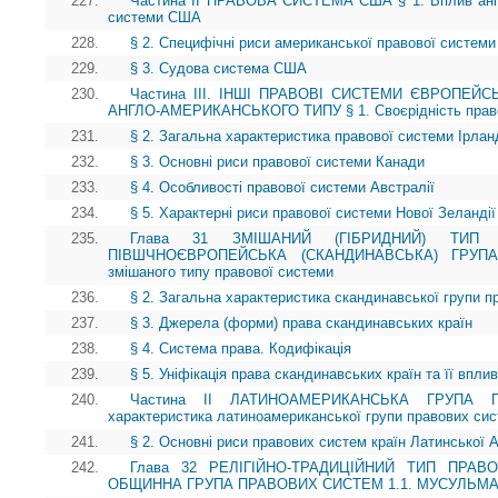
227.
Частина II ПРАВОВА СИСТЕМА США § 1. Вплив англі
системи США
228.
§ 2. Специфічні риси американської правової системи 
229.
§ 3. Судова система США
230.
Частина ІІІ. ІНШІ ПРАВОВІ СИСТЕМИ ЄВРОПЕЙ
АНГЛО-АМЕРИКАНСЬКОГО ТИПУ § 1. Своєрідність право
231.
§ 2. Загальна характеристика правової системи Ірланд
232.
§ 3. Основні риси правової системи Канади
233.
§ 4. Особливості правової системи Австралії
234.
§ 5. Характерні риси правової системи Нової Зеландії
235.
Глава 31 ЗМІШАНИЙ (ГІБРИДНИЙ) ТИП 
ПІВШЧНОЄВРОПЕЙСЬКА (СКАНДИНАВСЬКА) ГРУП
змішаного типу правової системи
236.
§ 2. Загальна характеристика скандинавської групи 
237.
§ 3. Джерела (форми) права скандинавських країн
238.
§ 4. Система права. Кодифікація
239.
§ 5. Уніфікація права скандинавських країн та її впли
240.
Частина II ЛАТИНОАМЕРИКАНСЬКА ГРУПА 
характеристика латиноамериканської групи правових си
241.
§ 2. Основні риси правових систем країн Латинської 
242.
Глава 32 РЕЛІГІЙНО-ТРАДИЦІЙНИЙ ТИП ПРАВО
ОБЩИННА ГРУПА ПРАВОВИХ СИСТЕМ 1.1. МУСУЛЬМ