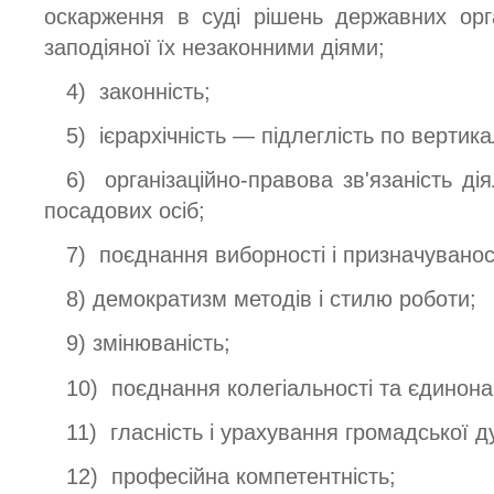
оскарження в суді рішень державних орг
заподіяної їх незаконними діями;
4) законність;
5) ієрархічність — підлеглість по вертика
6) організаційно-правова зв'язаність ді
посадових осіб;
7) поєднання виборності і призначуванос
8) демократизм методів і стилю роботи;
9) змінюваність;
10) поєднання колегіальності та єдинона
11) гласність і урахування громадської д
12) професійна компетентність;