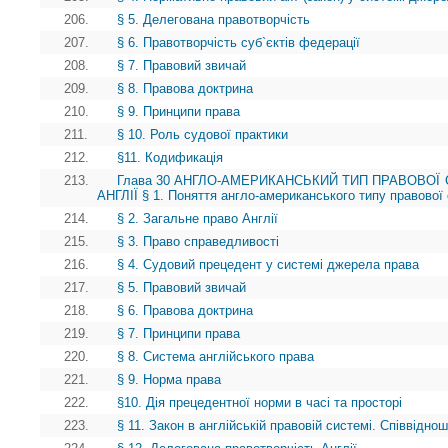
206.
§ 5. Делегована правотворчість
207.
§ 6. Правотворчість суб`єктів федерації
208.
§ 7. Правовий звичай
209.
§ 8. Правова доктрина
210.
§ 9. Принципи права
211.
§ 10. Роль судової практики
212.
§11. Кодификація
213.
Глава 30 АНГЛО-АМЕРИКАНСЬКИЙ ТИП ПРАВОВОЇ 
АНГЛІЇ § 1. Поняття англо-американського типу правової
214.
§ 2. Загальне право Англії
215.
§ 3. Право справедливості
216.
§ 4. Судовий прецедент у системі джерела права
217.
§ 5. Правовий звичай
218.
§ 6. Правова доктрина
219.
§ 7. Принципи права
220.
§ 8. Система англійського права
221.
§ 9. Норма права
222.
§10. Дія прецедентної норми в часі та просторі
223.
§ 11. Закон в англійській правовій системі. Співвідно