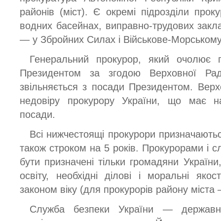
районів (міст). Є окремі підрозділи прок
водних басейнах, виправно-трудових закла
— у Збройних Силах і Військове-Морському
Генеральний прокурор, який очолює п
Президентом за згодою Верховної Ра
звільняється з посади Президентом. Вер
недовіру прокурору України, що має на
посади.
Всі нижчестоящі прокурори призначають
також строком на 5 років. Прокурорами і 
бути призначені тільки громадяни Украї
освіту, необхідні ділові і моральні якос
законом віку (для прокурорів району міста 
Служба безпеки України — державн