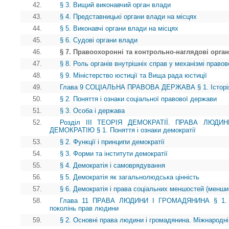
42.
§ 3. Вищий виконавчий орган влади
43.
§ 4. Представницькі органи влади на місцях
44.
§ 5. Виконавчі органи влади на місцях
45.
§ 6. Судові органи влади
46.
§ 7. Правоохоронні та контрольно-наглядові орга
47.
§ 8. Роль органів внутрішніх справ у механізмі право
48.
§ 9. Міністерство юстиції та Вища рада юстиції
49.
Глава 9 СОЦІАЛЬНА ПРАВОВА ДЕРЖАВА § 1. Історія і
50.
§ 2. Поняття і ознаки соціальної правової держави
51.
§ 3. Особа і держава
52.
Розділ III ТЕОРІЯ ДЕМОКРАТІЇ. ПРАВА ЛЮД
ДЕМОКРАТІЮ § 1. Поняття і ознаки демократії
53.
§ 2. Функції і принципи демократії
54.
§ 3. Форми та інститути демократії
55.
§ 4. Демократія і самоврядування
56.
§ 5. Демократія як загальнолюдська цінність
57.
§ 6. Демократія і права соціальних меншостей (менши
58.
Глава 11 ПРАВА ЛЮДИНИ І ГРОМАДЯНИНА § 1. Іст
поколінь прав людини
59.
§ 2. Основні права людини і громадянина. Міжнародні