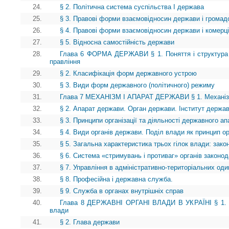
24.
§ 2. Політична система суспільства І держава
25.
§ 3. Правові форми взаємовідносин держави і громад
26.
§ 4. Правові форми взаємовідносин держави і комерці
27.
§ 5. Відносна самостійність держави
28.
Глава 6 ФОРМА ДЕРЖАВИ § 1. Поняття і структура
правління
29.
§ 2. Класифікація форм державного устрою
30.
§ 3. Види форм державного (політичного) режиму
31.
Глава 7 МЕХАНІЗМ І АПАРАТ ДЕРЖАВИ § 1. Механі
32.
§ 2. Апарат держави. Орган держави. Інститут держа
33.
§ 3. Принципи організації та діяльності державного ап
34.
§ 4. Види органів держави. Поділ влади як принцип ор
35.
§ 5. Загальна характеристика трьох гілок влади: зако
36.
§ 6. Система «стримувань і противаг» органів законод
37.
§ 7. Управління в адміністративно-територіальних о
38.
§ 8. Професійна і державна служба.
39.
§ 9. Служба в органах внутрішніх справ
40.
Глава 8 ДЕРЖАВНІ ОРГАНІ ВЛАДИ В УКРАЇНІ § 1. В
влади
41.
§ 2. Глава держави