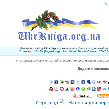
Укр
Матеріали сайту
UkrKniga.org.ua
можуть бути використані лиш
Головна
UCHAN (іміджборд)
Англійські Базові Слова
СПИСОК
По-справжньому освічений той, хто вміє читати між рядками. / О
Додати в закладк
Переклад