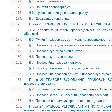
171.
§ 4. Гарантії законності
172.
§ 5. Поняття правопорядку
173.
§ 6. Функції та принципи правопорядку
174.
§ 7. Державна дисципліна
175.
Глава 25 ПРАВОСВІДОМІСТЬ. ПРАВОВА КУЛЬТУРА § 1.
176.
§ 2. Класифікація форм правосвідомості за суб`є
дійсності
177.
§ 3. Функції правосвідомості. Роль правосвідомості в 
178.
§ 4. Правова культура: зв`язок із загальною культуро
179.
§ 5. Правова культура суспільства
180.
§ 6. Правова культура особи
181.
§ 7. Професійна правова культура
182.
§ 8. Структура правової культури суспільства
183.
§ 9. Професійна правосвідомість і правова культура сп
184.
Глава 26 ПРАВОВЕ ВИХОВАННЯ. ПРАВОВИЙ ВСЕОБ
правового виховання
185.
§ 2. Система і механізм правового виховання. Правов
186.
§ 3. Правове загальне навчання (правовий всеобуч)
187.
§ 4. Правовий нігілізм: джерела і шляхи подолання
188.
Глава 27 ПРАВОВЕ РЕГУЛЮВАННЯ І ЙОГО МЕХАНІ
правового регулювання і його відмінність від правового 