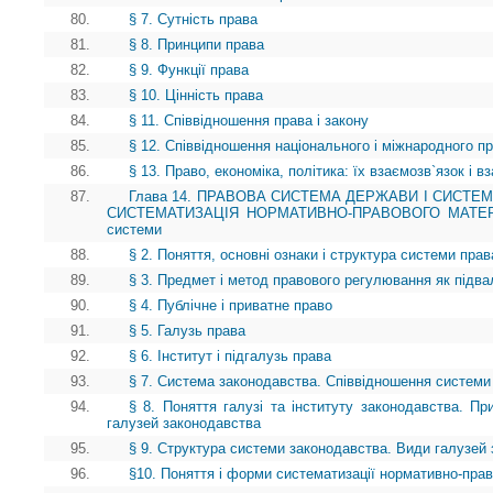
80.
§ 7. Сутність права
81.
§ 8. Принципи права
82.
§ 9. Функції права
83.
§ 10. Цінність права
84.
§ 11. Співвідношення права і закону
85.
§ 12. Співвідношення національного і міжнародного п
86.
§ 13. Право, економіка, політика: їх взаємозв`язок і 
87.
Глава 14. ПРАВОВА СИСТЕМА ДЕРЖАВИ І СИСТЕ
СИСТЕМАТИЗАЦІЯ НОРМАТИВНО-ПРАВОВОГО МАТЕРІАЛУ
системи
88.
§ 2. Поняття, основні ознаки і структура системи прав
89.
§ 3. Предмет і метод правового регулювання як під
90.
§ 4. Публічне і приватне право
91.
§ 5. Галузь права
92.
§ 6. Інститут і підгалузь права
93.
§ 7. Система законодавства. Співвідношення системи
94.
§ 8. Поняття галузі та інституту законодавства. Пр
галузей законодавства
95.
§ 9. Структура системи законодавства. Види галузей
96.
§10. Поняття і форми систематизації нормативно-прав