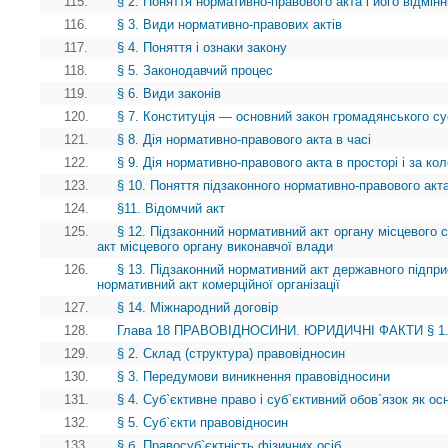
115.
§ 2. Поняття нормативно-правового акта і його відмінн
116.
§ 3. Види нормативно-правових актів
117.
§ 4. Поняття і ознаки закону
118.
§ 5. Законодавчий процес
119.
§ 6. Види законів
120.
§ 7. Конституція — основний закон громадянського су
121.
§ 8. Дія нормативно-правового акта в часі
122.
§ 9. Дія нормативно-правового акта в просторі і за ко
123.
§ 10. Поняття підзаконного нормативно-правового акта
124.
§11. Відомчий акт
125.
§ 12. Підзаконний нормативний акт органу місцевого
акт місцевого органу виконавчої влади
126.
§ 13. Підзаконний нормативний акт державного підприє
нормативний акт комерційної організації
127.
§ 14. Міжнародний договір
128.
Глава 18 ПРАВОВІДНОСИНИ. ЮРИДИЧНІ ФАКТИ § 1. П
129.
§ 2. Склад (структура) правовідносин
130.
§ 3. Передумови виникнення правовідносини
131.
§ 4. Суб`єктивне право і суб`єктивний обов`язок як о
132.
§ 5. Суб`єкти правовідносин
133.
§ б. Правосуб`єктність фізичних осіб