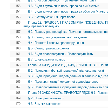
152.
§ 2. Способи (методи) тлумачення норм права
153.
§ 3. Види тлумачення норм права за суб`єктами
154.
§ 4. Види тлумачення норм права за обсягом їх зміст
155.
§ 5. Акт тлумачення норм права
156.
Глава 22. ПРАВОВА І ПРАВОМІРНА ПОВЕДІНКА. ПР
види правової поведінки
157.
§ 2. Правомірна поведінка. Причини нестабільності пр
158.
§ 3. Склад і види правомірної поведінки
159.
§ 4. Поняття і ознаки правопорушення
160.
§ 5. Склад правопорушення
161.
§ 6. Види правопорушень. Правопорушність
162.
§ 7. Зловживання правом
163.
Глава 23 ЮРИДИЧНА ВІДПОВІДАЛЬНІСТЬ § 1. Поняття 
164.
§ 2. Принципи і функції юридичної відповідальності
165.
§ 3. Види юридичної відповідальності залежно від га
166.
§ 4. Підстави і стадії юридичної відповідальності
167.
§ 5. Правопорушення і юридична відповідальність спів
168.
Глава 24 ЗАКОННІСТЬ. ПРАВОПОРЯДОК § 1. Поняття
169.
§ 2. Принципи законності
170.
§ 3. Вимоги законності