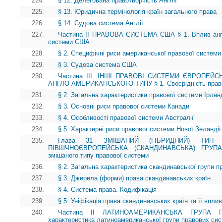
224.
§ 12. Делегована правотворчість Англії
225.
§ 13. Юридична термінологія країн загального права
226.
§ 14. Судова система Англії
227.
Частина II ПРАВОВА СИСТЕМА США § 1. Вплив англі
системи США
228.
§ 2. Специфічні риси американської правової системи 
229.
§ 3. Судова система США
230.
Частина ІІІ. ІНШІ ПРАВОВІ СИСТЕМИ ЄВРОПЕЙ
АНГЛО-АМЕРИКАНСЬКОГО ТИПУ § 1. Своєрідність право
231.
§ 2. Загальна характеристика правової системи Ірланд
232.
§ 3. Основні риси правової системи Канади
233.
§ 4. Особливості правової системи Австралії
234.
§ 5. Характерні риси правової системи Нової Зеландії
235.
Глава 31 ЗМІШАНИЙ (ГІБРИДНИЙ) ТИП 
ПІВШЧНОЄВРОПЕЙСЬКА (СКАНДИНАВСЬКА) ГРУП
змішаного типу правової системи
236.
§ 2. Загальна характеристика скандинавської групи 
237.
§ 3. Джерела (форми) права скандинавських країн
238.
§ 4. Система права. Кодифікація
239.
§ 5. Уніфікація права скандинавських країн та її впли
240.
Частина II ЛАТИНОАМЕРИКАНСЬКА ГРУПА 
характеристика латиноамериканської групи правових си