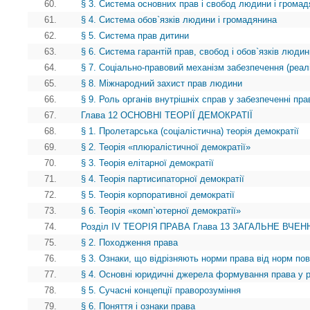
60.
§ 3. Система основних прав і свобод людини і грома
61.
§ 4. Система обов`язків людини і громадянина
62.
§ 5. Система прав дитини
63.
§ 6. Система гарантій прав, свобод і обов`язків люди
64.
§ 7. Соціально-правовий механізм забезпечення (реалі
65.
§ 8. Міжнародний захист прав людини
66.
§ 9. Роль органів внутрішніх справ у забезпеченні пр
67.
Глава 12 ОСНОВНІ ТЕОРІЇ ДЕМОКРАТІЇ
68.
§ 1. Пролетарська (соціалістична) теорія демократії
69.
§ 2. Теорія «плюралістичної демократії»
70.
§ 3. Теорія елітарної демократії
71.
§ 4. Теорія партисипаторної демократії
72.
§ 5. Теорія корпоративної демократії
73.
§ 6. Теорія «комп`ютерної демократії»
74.
Розділ IV ТЕОРІЯ ПРАВА Глава 13 ЗАГАЛЬНЕ ВЧЕНН
75.
§ 2. Походження права
76.
§ 3. Ознаки, що відрізняють норми права від норм пов
77.
§ 4. Основні юридичні джерела формування права у рі
78.
§ 5. Сучасні концепції праворозуміння
79.
§ 6. Поняття і ознаки права