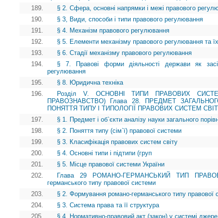
189.
§ 2. Сфера, основні напрямки і межі правового регул
190.
§ 3, Види, способи і типи правового регулювання
191.
§ 4. Механізм правового регулювання
192.
§ 5. Елементи механізму правового регулювання та ї
193.
§ 6. Стадії механізму правового регулювання
194.
§ 7. Правові форми діяльності держави як засі
регулювання
195.
§ 8. Юридична техніка
196.
Розділ V. ОСНОВНІ ТИПИ ПРАВОВИХ СИСТЕ
ПРАВОЗНАВСТВО) Глава 28. ПРЕДМЕТ ЗАГАЛЬНО
ПОНЯТТЯ ТИПУ І ТИПОЛОГІЇ ПРАВОВИХ СИСТЕМ СВІ
197.
§ 1. Предмет і об`єкти аналізу науки загального порі
198.
§ 2. Поняття типу (сім`ї) правової системи
199.
§ 3. Класифікація правових систем світу
200.
§ 4. Основні типи і підтипи (груп
201.
§ 5. Місце правової системи України
202.
Глава 29 РОМАНО-ГЕРМАНСЬКИЙ ТИП ПРАВОВ
германського типу правової системи
203.
§ 2. Формування романо-германського типу правової 
204.
§ 3. Система права та її структура
205.
§ 4. Нормативно-правовий акт (закон) у системі джер