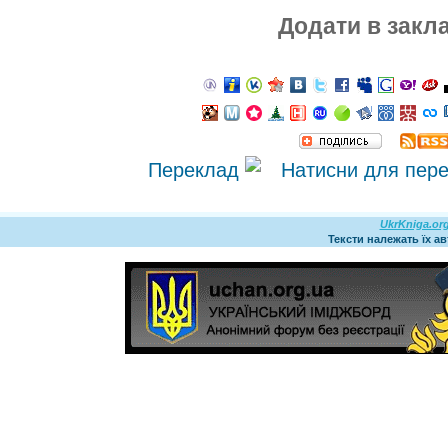
Додати в закл
Переклад
UkrKniga.or
Тексти належать їх а