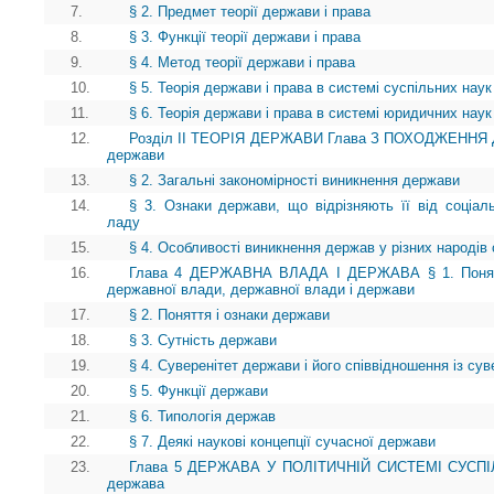
7.
§ 2. Предмет теорії держави і права
8.
§ 3. Функції теорії держави і права
9.
§ 4. Метод теорії держави і права
10.
§ 5. Теорія держави і права в системі суспільних наук
11.
§ 6. Теорія держави і права в системі юридичних наук
12.
Розділ II ТЕОРІЯ ДЕРЖАВИ Глава З ПОХОДЖЕННЯ ДЕ
держави
13.
§ 2. Загальні закономірності виникнення держави
14.
§ 3. Ознаки держави, що відрізняють її від соціаль
ладу
15.
§ 4. Особливості виникнення держав у різних народів 
16.
Глава 4 ДЕРЖАВНА ВЛАДА І ДЕРЖАВА § 1. Поняття
державної влади, державної влади і держави
17.
§ 2. Поняття і ознаки держави
18.
§ 3. Сутність держави
19.
§ 4. Суверенітет держави і його співвідношення із сув
20.
§ 5. Функції держави
21.
§ 6. Типологія держав
22.
§ 7. Деякі наукові концепції сучасної держави
23.
Глава 5 ДЕРЖАВА У ПОЛІТИЧНІЙ СИСТЕМІ СУСПІЛЬ
держава