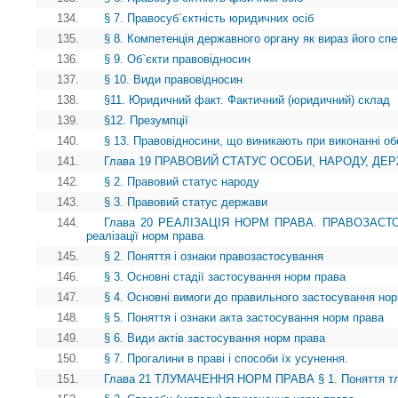
134.
§ 7. Правосуб`єктність юридичних осіб
135.
§ 8. Компетенція державного органу як вираз його спе
136.
§ 9. Об`єкти правовідносин
137.
§ 10. Види правовідносин
138.
§11. Юридичний факт. Фактичний (юридичний) склад
139.
§12. Презумпції
140.
§ 13. Правовідносини, що виникають при виконанні об
141.
Глава 19 ПРАВОВИЙ СТАТУС ОСОБИ, НАРОДУ, ДЕРЖА
142.
§ 2. Правовий статус народу
143.
§ 3. Правовий статус держави
144.
Глава 20 РЕАЛІЗАЦІЯ НОРМ ПРАВА. ПРАВОЗАСТОС
реалізації норм права
145.
§ 2. Поняття і ознаки правозастосування
146.
§ 3. Основні стадії застосування норм права
147.
§ 4. Основні вимоги до правильного застосування но
148.
§ 5. Поняття і ознаки акта застосування норм права
149.
§ 6. Види актів застосування норм права
150.
§ 7. Прогалини в праві і способи їх усунення.
151.
Глава 21 ТЛУМАЧЕННЯ НОРМ ПРАВА § 1. Поняття тл