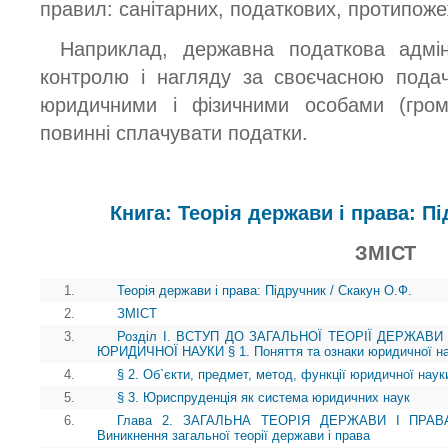
правил: санітарних, податкових, протипоже
Наприклад, державна податкова адмін
контролю і нагляду за своєчасною пода
юридичними і фізичними особами (гром
повинні сплачувати податки.
Книга: Теорія держави і права: Пі
ЗМІСТ
1.
Теорія держави і права: Підручник / Скакун О.Ф.
2.
ЗМІСТ
3.
Розділ І. ВСТУП ДО ЗАГАЛЬНОЇ ТЕОРІЇ ДЕРЖАВИ
ЮРИДИЧНОЇ НАУКИ § 1. Поняття та ознаки юридичної н
4.
§ 2. Об`єкти, предмет, метод, функції юридичної наук
5.
§ 3. Юриспруденція як система юридичних наук
6.
Глава 2. ЗАГАЛЬНА ТЕОРІЯ ДЕРЖАВИ І ПРА
Виникнення загальної теорії держави і права