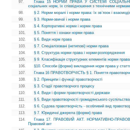
97.
Глава 15 НОРМИ ПРАВА У СИСТЕМІ СОЦІАЛЬНИХ
соціальних норм, їх співвідношення з технічними нормам
98.
§ 2. Норми моралі і норми права: їх зв`язок і взаємоді
99.
§ 3. Норми-звичаї і норми права
100.
§ 4. Корпоративні норми і норми права
101.
§ 5. Поняття і ознаки норми права
102.
§ 6. Види норм права
103.
§ 7. Спеціалізовані (нетипові) норми права
104.
§ 8. Структура норми права і норми-розпорядження
105.
§ 9. Класифікація структурних елементів норми права
106.
§10. Способи (форми) викладення норм права у статт
107.
Глава 16 ПРАВОТВОРЧІСТЬ § 1. Поняття правотворчості
108.
§ 2. Принципи і функції правотворчості
109.
§ 3. Стадії правотворчого процесу
110.
§ 4. Види і форми правотворчості держави
111.
§ 5. Види правотворчості громадянського суспільства
112.
§ 6. Судова правотворчість - особливий вид правотво
113.
§ 7. Юридичні джерела (форми) права
114.
Глава 17. ПРАВОВИЙ АКТ. НОРМАТИВНО-ПРАВОВ
Правовий акт