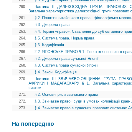
260.
Частина II ДАЛЕКОСХІДНА ГРУПА ПРАВОВИХ 
Загальна характеристика далекосхідної групи правових 
261.
§ 2. Поняття китайського права і філолофсько-морал
262.
§ 3. Джерела права
263.
§ 4. Термін «право». Ставлення до суб`єктивного пра
264.
§ 5. Система права. Норма права
265.
§ 6. Кодифікація
266.
2.2. ЯПОНСЬКЕ ПРАВО § 1. Поняття японського права
267.
§ 2. Джерела права сучасної Японії
268.
§ 3. Система права сучасної Японії
269.
§ 4. Закон. Кодифікація
270.
Частина III ЗВИЧАЄВО-ОБЩИННА ГРУПА ПРАВ
АФРИКИ І МАДАГАСКАРУ § 1. Загальна характеристи
систем
271.
§ 2. Основні риси звичаєвого права
272.
§ 3. Звичаєве право і суди в умовах колонізації краї
273.
§ 4. Звичаєве право в сучасних правових системах А
На попередню