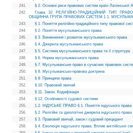
241.
§ 2. Основні риси правових систем країн Латинської 
242.
Глава 32 РЕЛІГІЙНО-ТРАДИЦІЙНИЙ ТИП ПРАВО
ОБЩИННА ГРУПА ПРАВОВИХ СИСТЕМ 1.1. МУСУЛЬМ
243.
§ 1. Поняття релігійно-традиційного типу правової си
244.
§ 2. Поняття мусульманського права
245.
§ 3. Виникнення і розвиток мусульманського права
246.
§ 4. Джерела мусульманського права
247.
§ 5. Система мусульманського права та її структура
248.
§ 6. Норма мусульманського права
249.
§ 7. Мусульманське право в сучасних правових систе
250.
§ 8. Мусульмансько-правова доктрина
251.
§ 9. Принципи права
252.
§ 10. Правовий звичай
253.
§ 11. Закон. Кодифікація
254.
§ 12. Особливості судової системи
255.
1.2. ІНДУСЬКЕ ПРАВО § 1. Поняття індуського права
256.
§ 2. Релігійні та ідеологічні джерела індуського права
257.
§ 3. Правовий звичай, закон і судовий прецедент
258.
§ 4. Еволюція індуського права. Вплив англійської с
259.
§ 5. Індуське право у правовій системі сучасної Індії