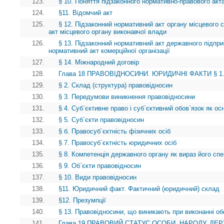
123.
§ 10. Поняття підзаконного нормативно-правового акта
124.
§11. Відомчий акт
125.
§ 12. Підзаконний нормативний акт органу місцевого
акт місцевого органу виконавчої влади
126.
§ 13. Підзаконний нормативний акт державного підприє
нормативний акт комерційної організації
127.
§ 14. Міжнародний договір
128.
Глава 18 ПРАВОВІДНОСИНИ. ЮРИДИЧНІ ФАКТИ § 1. П
129.
§ 2. Склад (структура) правовідносин
130.
§ 3. Передумови виникнення правовідносини
131.
§ 4. Суб`єктивне право і суб`єктивний обов`язок як о
132.
§ 5. Суб`єкти правовідносин
133.
§ б. Правосуб`єктність фізичних осіб
134.
§ 7. Правосуб`єктність юридичних осіб
135.
§ 8. Компетенція державного органу як вираз його спе
136.
§ 9. Об`єкти правовідносин
137.
§ 10. Види правовідносин
138.
§11. Юридичний факт. Фактичний (юридичний) склад
139.
§12. Презумпції
140.
§ 13. Правовідносини, що виникають при виконанні об
141.
Глава 19 ПРАВОВИЙ СТАТУС ОСОБИ, НАРОДУ, ДЕРЖА