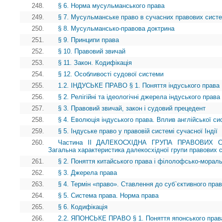
248.
§ 6. Норма мусульманського права
249.
§ 7. Мусульманське право в сучасних правових систе
250.
§ 8. Мусульмансько-правова доктрина
251.
§ 9. Принципи права
252.
§ 10. Правовий звичай
253.
§ 11. Закон. Кодифікація
254.
§ 12. Особливості судової системи
255.
1.2. ІНДУСЬКЕ ПРАВО § 1. Поняття індуського права
256.
§ 2. Релігійні та ідеологічні джерела індуського права
257.
§ 3. Правовий звичай, закон і судовий прецедент
258.
§ 4. Еволюція індуського права. Вплив англійської с
259.
§ 5. Індуське право у правовій системі сучасної Індії
260.
Частина II ДАЛЕКОСХІДНА ГРУПА ПРАВОВИХ 
Загальна характеристика далекосхідної групи правових 
261.
§ 2. Поняття китайського права і філолофсько-морал
262.
§ 3. Джерела права
263.
§ 4. Термін «право». Ставлення до суб`єктивного пра
264.
§ 5. Система права. Норма права
265.
§ 6. Кодифікація
266.
2.2. ЯПОНСЬКЕ ПРАВО § 1. Поняття японського права