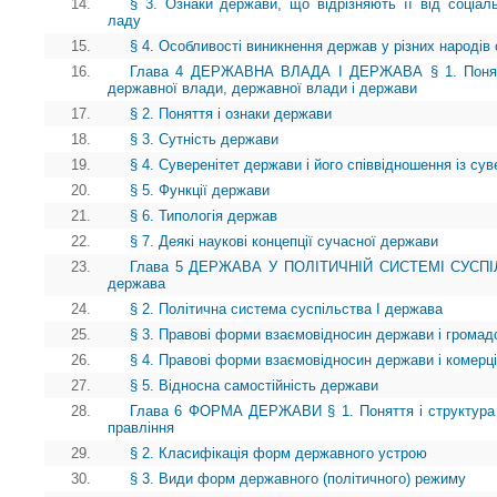
14.
§ 3. Ознаки держави, що відрізняють її від соціаль
ладу
15.
§ 4. Особливості виникнення держав у різних народів 
16.
Глава 4 ДЕРЖАВНА ВЛАДА І ДЕРЖАВА § 1. Поняття
державної влади, державної влади і держави
17.
§ 2. Поняття і ознаки держави
18.
§ 3. Сутність держави
19.
§ 4. Суверенітет держави і його співвідношення із сув
20.
§ 5. Функції держави
21.
§ 6. Типологія держав
22.
§ 7. Деякі наукові концепції сучасної держави
23.
Глава 5 ДЕРЖАВА У ПОЛІТИЧНІЙ СИСТЕМІ СУСПІЛЬ
держава
24.
§ 2. Політична система суспільства І держава
25.
§ 3. Правові форми взаємовідносин держави і громад
26.
§ 4. Правові форми взаємовідносин держави і комерці
27.
§ 5. Відносна самостійність держави
28.
Глава 6 ФОРМА ДЕРЖАВИ § 1. Поняття і структура
правління
29.
§ 2. Класифікація форм державного устрою
30.
§ 3. Види форм державного (політичного) режиму