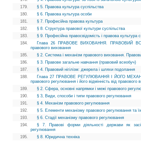
179.
§ 5. Правова культура суспільства
180.
§ 6. Правова культура особи
181.
§ 7. Професійна правова культура
182.
§ 8. Структура правової культури суспільства
183.
§ 9. Професійна правосвідомість і правова культура сп
184.
Глава 26 ПРАВОВЕ ВИХОВАННЯ. ПРАВОВИЙ ВСЕОБ
правового виховання
185.
§ 2. Система і механізм правового виховання. Правов
186.
§ 3. Правове загальне навчання (правовий всеобуч)
187.
§ 4. Правовий нігілізм: джерела і шляхи подолання
188.
Глава 27 ПРАВОВЕ РЕГУЛЮВАННЯ І ЙОГО МЕХАНІ
правового регулювання і його відмінність від правового 
189.
§ 2. Сфера, основні напрямки і межі правового регул
190.
§ 3, Види, способи і типи правового регулювання
191.
§ 4. Механізм правового регулювання
192.
§ 5. Елементи механізму правового регулювання та ї
193.
§ 6. Стадії механізму правового регулювання
194.
§ 7. Правові форми діяльності держави як засі
регулювання
195.
§ 8. Юридична техніка