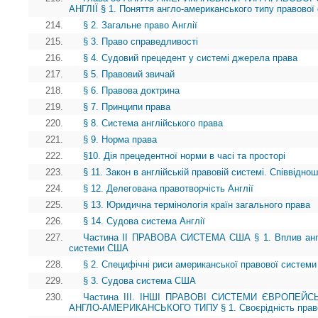
АНГЛІЇ § 1. Поняття англо-американського типу правової
214.
§ 2. Загальне право Англії
215.
§ 3. Право справедливості
216.
§ 4. Судовий прецедент у системі джерела права
217.
§ 5. Правовий звичай
218.
§ 6. Правова доктрина
219.
§ 7. Принципи права
220.
§ 8. Система англійського права
221.
§ 9. Норма права
222.
§10. Дія прецедентної норми в часі та просторі
223.
§ 11. Закон в англійській правовій системі. Співвідно
224.
§ 12. Делегована правотворчість Англії
225.
§ 13. Юридична термінологія країн загального права
226.
§ 14. Судова система Англії
227.
Частина II ПРАВОВА СИСТЕМА США § 1. Вплив англі
системи США
228.
§ 2. Специфічні риси американської правової системи 
229.
§ 3. Судова система США
230.
Частина ІІІ. ІНШІ ПРАВОВІ СИСТЕМИ ЄВРОПЕЙ
АНГЛО-АМЕРИКАНСЬКОГО ТИПУ § 1. Своєрідність право