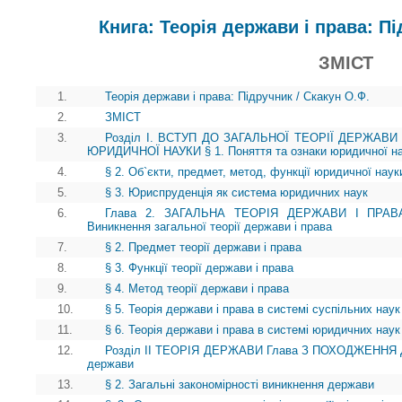
Книга: Теорія держави і права: Пі
ЗМІСТ
1.
Теорія держави і права: Підручник / Скакун О.Ф.
2.
ЗМІСТ
3.
Розділ І. ВСТУП ДО ЗАГАЛЬНОЇ ТЕОРІЇ ДЕРЖАВИ
ЮРИДИЧНОЇ НАУКИ § 1. Поняття та ознаки юридичної н
4.
§ 2. Об`єкти, предмет, метод, функції юридичної наук
5.
§ 3. Юриспруденція як система юридичних наук
6.
Глава 2. ЗАГАЛЬНА ТЕОРІЯ ДЕРЖАВИ І ПРА
Виникнення загальної теорії держави і права
7.
§ 2. Предмет теорії держави і права
8.
§ 3. Функції теорії держави і права
9.
§ 4. Метод теорії держави і права
10.
§ 5. Теорія держави і права в системі суспільних наук
11.
§ 6. Теорія держави і права в системі юридичних наук
12.
Розділ II ТЕОРІЯ ДЕРЖАВИ Глава З ПОХОДЖЕННЯ ДЕ
держави
13.
§ 2. Загальні закономірності виникнення держави