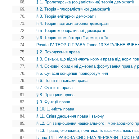
68.
§ 1. Пролетарська (соціалістична) теорія демократії
69.
§ 2. Теорія «плюралістичної демократії»
70.
§ 3. Теорія елітарної демократії
71.
§ 4. Теорія партисипаторної демократії
72.
§ 5. Теорія корпоративної демократії
73.
§ 6. Теорія «комп`ютерної демократії»
74.
Розділ IV ТЕОРІЯ ПРАВА Глава 13 ЗАГАЛЬНЕ ВЧЕНН
75.
§ 2. Походження права
76.
§ 3. Ознаки, що відрізняють норми права від норм пов
77.
§ 4. Основні юридичні джерела формування права у рі
78.
§ 5. Сучасні концепції праворозуміння
79.
§ 6. Поняття і ознаки права
80.
§ 7. Сутність права
81.
§ 8. Принципи права
82.
§ 9. Функції права
83.
§ 10. Цінність права
84.
§ 11. Співвідношення права і закону
85.
§ 12. Співвідношення національного і міжнародного п
86.
§ 13. Право, економіка, політика: їх взаємозв`язок і 
87.
Глава 14. ПРАВОВА СИСТЕМА ДЕРЖАВИ І СИСТЕ