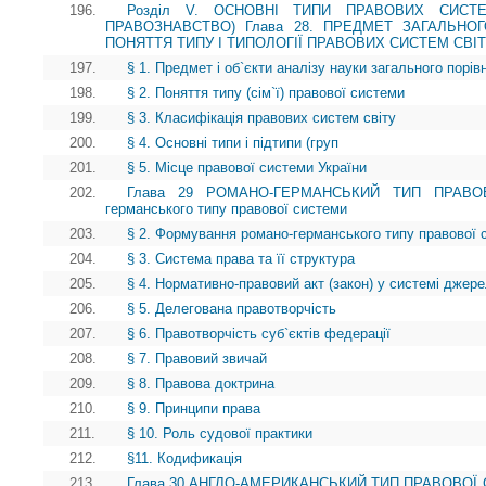
196.
Розділ V. ОСНОВНІ ТИПИ ПРАВОВИХ СИСТЕ
ПРАВОЗНАВСТВО) Глава 28. ПРЕДМЕТ ЗАГАЛЬНО
ПОНЯТТЯ ТИПУ І ТИПОЛОГІЇ ПРАВОВИХ СИСТЕМ СВІ
197.
§ 1. Предмет і об`єкти аналізу науки загального порі
198.
§ 2. Поняття типу (сім`ї) правової системи
199.
§ 3. Класифікація правових систем світу
200.
§ 4. Основні типи і підтипи (груп
201.
§ 5. Місце правової системи України
202.
Глава 29 РОМАНО-ГЕРМАНСЬКИЙ ТИП ПРАВОВ
германського типу правової системи
203.
§ 2. Формування романо-германського типу правової 
204.
§ 3. Система права та її структура
205.
§ 4. Нормативно-правовий акт (закон) у системі джер
206.
§ 5. Делегована правотворчість
207.
§ 6. Правотворчість суб`єктів федерації
208.
§ 7. Правовий звичай
209.
§ 8. Правова доктрина
210.
§ 9. Принципи права
211.
§ 10. Роль судової практики
212.
§11. Кодификація
213.
Глава 30 АНГЛО-АМЕРИКАНСЬКИЙ ТИП ПРАВОВОЇ 