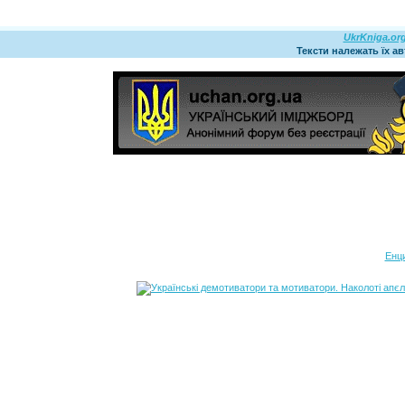
UkrKniga.or
Тексти належать їх а
Енц