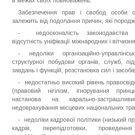
в межах своїх повноважень.
Забезпечення прав і свобод особи о
залежить від подолання причин, які породж
- недосконалість законодавства (с
відсутність уніфікації міжнародних і вітчиз
- недоліки організаційно-управлінськ
структурної побудови органів, служб, підр
завдань і функцій, розстановка сил і засобів 
- недостатньо високий рівень правосвід
(правовий нігілізм, ігнорування прин
настанова на карально-застрашливи
недоврахування місцевих національних тради
- недоліки кадрової політики (низький п
кадрів, перепідготовки, проведення