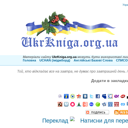
Укр
Матеріали сайту
UkrKniga.org.ua
можуть бути використані лиш
Головна
UCHAN (іміджборд)
Англійські Базові Слова
СПИСОК
Той, хто відкладає все на завтра, не думає про завтрашній день.
Додати в закладк
Переклад