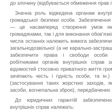
до злочину (відбувається обмеження прав і 
Значна роль відведена органам внутрі
громадської безпеки особи. Забезпечення
— це насамперед створення умов як
громадянами, так і для виконання обов'язків
числа останніх належить вимога забезпеч
загальнодозвільної (а не карально-застра
забезпечити права і свободи особи 
робітниками органів внутрішніх справ 
відомостей стосовно приватного життя гром
зачіпають честь і гідність особи, та ін.
(застосування таких жорстких заходів, я
засоби, вогнепальна зброя), передбачених
До юридичних гарантій забезпечен
внутрішніх справ належать: