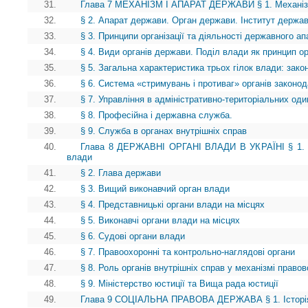
31.
Глава 7 МЕХАНІЗМ І АПАРАТ ДЕРЖАВИ § 1. Механі
32.
§ 2. Апарат держави. Орган держави. Інститут держа
33.
§ 3. Принципи організації та діяльності державного ап
34.
§ 4. Види органів держави. Поділ влади як принцип ор
35.
§ 5. Загальна характеристика трьох гілок влади: зако
36.
§ 6. Система «стримувань і противаг» органів законод
37.
§ 7. Управління в адміністративно-територіальних о
38.
§ 8. Професійна і державна служба.
39.
§ 9. Служба в органах внутрішніх справ
40.
Глава 8 ДЕРЖАВНІ ОРГАНІ ВЛАДИ В УКРАЇНІ § 1. В
влади
41.
§ 2. Глава держави
42.
§ 3. Вищий виконавчий орган влади
43.
§ 4. Представницькі органи влади на місцях
44.
§ 5. Виконавчі органи влади на місцях
45.
§ 6. Судові органи влади
46.
§ 7. Правоохоронні та контрольно-наглядові органи
47.
§ 8. Роль органів внутрішніх справ у механізмі право
48.
§ 9. Міністерство юстиції та Вища рада юстиції
49.
Глава 9 СОЦІАЛЬНА ПРАВОВА ДЕРЖАВА § 1. Історія і