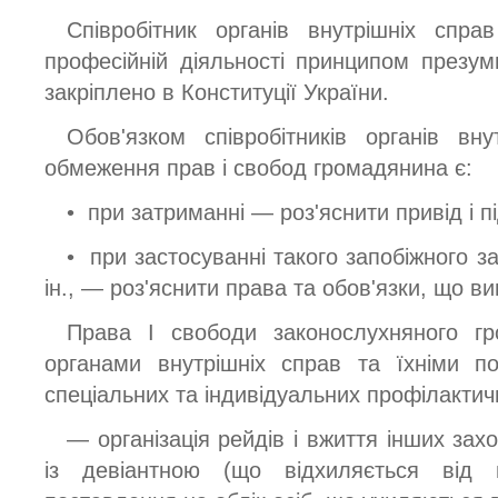
Співробітник органів внутрішніх спр
професійній діяльності принципом презумп
закріплено в Конституції України.
Обов'язком співробітників органів вн
обмеження прав і свобод громадянина є:
• при затриманні — роз'яснити привід і п
• при застосуванні такого запобіжного за
ін., — роз'яснити права та обов'язки, що ви
Права І свободи законослухняного гр
органами внутрішніх справ та їхніми п
спеціальних та індивідуальних профілактич
— організація рейдів і вжиття інших зах
із девіантною (що відхиляється від п