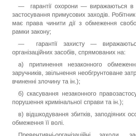
— гарантії охорони — виражаються в п
застосування примусових заходів. Робітник 
має права чинити дії з обмеження своб
рамки закону;
— гарантії захисту — виражаютьс
організаційних засобів, спрямованих на:
а) припинення незаконного обмеженн
заручників, звільнення необгрунтоване зат
вчиненні злочину та ін.);
б) скасування незаконного правозастос
порушення кримінальної справи та ін.);
в) відшкодування збитків, заподіяних ос
обмеження її волі.
Превентивні-організаційні заходи, з