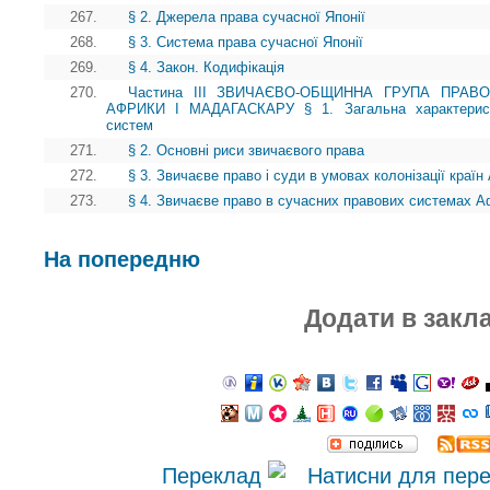
267.
§ 2. Джерела права сучасної Японії
268.
§ 3. Система права сучасної Японії
269.
§ 4. Закон. Кодифікація
270.
Частина III ЗВИЧАЄВО-ОБЩИННА ГРУПА ПРАВ
АФРИКИ І МАДАГАСКАРУ § 1. Загальна характеристи
систем
271.
§ 2. Основні риси звичаєвого права
272.
§ 3. Звичаєве право і суди в умовах колонізації краї
273.
§ 4. Звичаєве право в сучасних правових системах А
На попередню
Додати в закл
Переклад