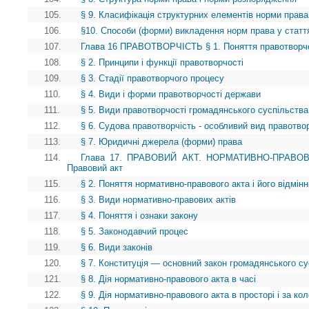
105.
§ 9. Класифікація структурних елементів норми права
106.
§10. Способи (форми) викладення норм права у статт
107.
Глава 16 ПРАВОТВОРЧІСТЬ § 1. Поняття правотворчості
108.
§ 2. Принципи і функції правотворчості
109.
§ 3. Стадії правотворчого процесу
110.
§ 4. Види і форми правотворчості держави
111.
§ 5. Види правотворчості громадянського суспільства
112.
§ 6. Судова правотворчість - особливий вид правотво
113.
§ 7. Юридичні джерела (форми) права
114.
Глава 17. ПРАВОВИЙ АКТ. НОРМАТИВНО-ПРАВОВ
Правовий акт
115.
§ 2. Поняття нормативно-правового акта і його відмінн
116.
§ 3. Види нормативно-правових актів
117.
§ 4. Поняття і ознаки закону
118.
§ 5. Законодавчий процес
119.
§ 6. Види законів
120.
§ 7. Конституція — основний закон громадянського су
121.
§ 8. Дія нормативно-правового акта в часі
122.
§ 9. Дія нормативно-правового акта в просторі і за ко