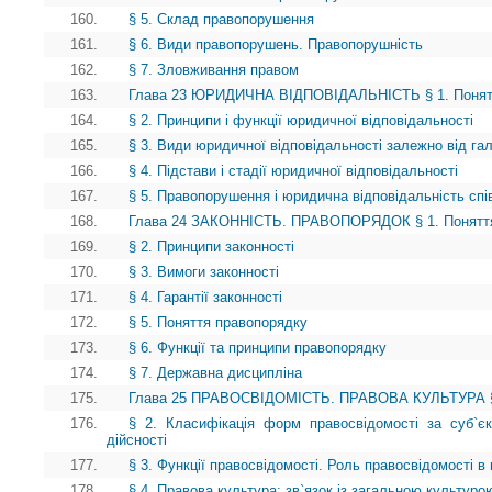
160.
§ 5. Склад правопорушення
161.
§ 6. Види правопорушень. Правопорушність
162.
§ 7. Зловживання правом
163.
Глава 23 ЮРИДИЧНА ВІДПОВІДАЛЬНІСТЬ § 1. Поняття 
164.
§ 2. Принципи і функції юридичної відповідальності
165.
§ 3. Види юридичної відповідальності залежно від га
166.
§ 4. Підстави і стадії юридичної відповідальності
167.
§ 5. Правопорушення і юридична відповідальність спів
168.
Глава 24 ЗАКОННІСТЬ. ПРАВОПОРЯДОК § 1. Поняття
169.
§ 2. Принципи законності
170.
§ 3. Вимоги законності
171.
§ 4. Гарантії законності
172.
§ 5. Поняття правопорядку
173.
§ 6. Функції та принципи правопорядку
174.
§ 7. Державна дисципліна
175.
Глава 25 ПРАВОСВІДОМІСТЬ. ПРАВОВА КУЛЬТУРА § 1.
176.
§ 2. Класифікація форм правосвідомості за суб`є
дійсності
177.
§ 3. Функції правосвідомості. Роль правосвідомості в 
178.
§ 4. Правова культура: зв`язок із загальною культуро