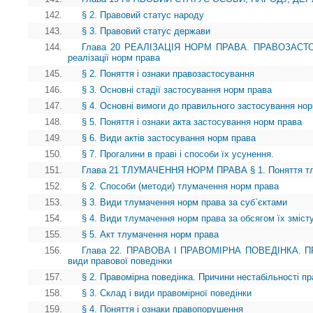
142.
§ 2. Правовий статус народу
143.
§ 3. Правовий статус держави
144.
Глава 20 РЕАЛІЗАЦІЯ НОРМ ПРАВА. ПРАВОЗАСТОС
реалізації норм права
145.
§ 2. Поняття і ознаки правозастосування
146.
§ 3. Основні стадії застосування норм права
147.
§ 4. Основні вимоги до правильного застосування но
148.
§ 5. Поняття і ознаки акта застосування норм права
149.
§ 6. Види актів застосування норм права
150.
§ 7. Прогалини в праві і способи їх усунення.
151.
Глава 21 ТЛУМАЧЕННЯ НОРМ ПРАВА § 1. Поняття тл
152.
§ 2. Способи (методи) тлумачення норм права
153.
§ 3. Види тлумачення норм права за суб`єктами
154.
§ 4. Види тлумачення норм права за обсягом їх зміст
155.
§ 5. Акт тлумачення норм права
156.
Глава 22. ПРАВОВА І ПРАВОМІРНА ПОВЕДІНКА. ПР
види правової поведінки
157.
§ 2. Правомірна поведінка. Причини нестабільності пр
158.
§ 3. Склад і види правомірної поведінки
159.
§ 4. Поняття і ознаки правопорушення