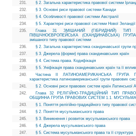
231.
§ 2. Загальна характеристика правової системи Ірланд
232.
§ 3. Основні риси правової системи Канади
233.
§ 4. Особливості правової системи Австралії
234.
§ 5. Характерні риси правової системи Нової Зеландії
235.
Глава 31 ЗМІШАНИЙ (ГІБРИДНИЙ) ТИП 
ПІВШЧНОЄВРОПЕЙСЬКА (СКАНДИНАВСЬКА) ГРУП
змішаного типу правової системи
236.
§ 2. Загальна характеристика скандинавської групи 
237.
§ 3. Джерела (форми) права скандинавських країн
238.
§ 4. Система права. Кодифікація
239.
§ 5. Уніфікація права скандинавських країн та її впли
240.
Частина II ЛАТИНОАМЕРИКАНСЬКА ГРУПА 
характеристика латиноамериканської групи правових си
241.
§ 2. Основні риси правових систем країн Латинської 
242.
Глава 32 РЕЛІГІЙНО-ТРАДИЦІЙНИЙ ТИП ПРАВО
ОБЩИННА ГРУПА ПРАВОВИХ СИСТЕМ 1.1. МУСУЛЬМ
243.
§ 1. Поняття релігійно-традиційного типу правової си
244.
§ 2. Поняття мусульманського права
245.
§ 3. Виникнення і розвиток мусульманського права
246.
§ 4. Джерела мусульманського права
247.
§ 5. Система мусульманського права та її структура