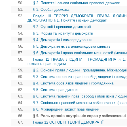
50.
§ 2. Поняття і ознаки соціальної правової держави
51.
§ 3. Особа і держава
52.
Розділ III ТЕОРІЯ ДЕМОКРАТІЇ. ПРАВА ЛЮД
ДЕМОКРАТІЮ § 1. Поняття і ознаки демократії
53.
§ 2. Функції і принципи демократії
54.
§ 3. Форми та інститути демократії
55.
§ 4. Демократія і самоврядування
56.
§ 5. Демократія як загальнолюдська цінність
57.
§ 6. Демократія і права соціальних меншостей (менши
58.
Глава 11 ПРАВА ЛЮДИНИ І ГРОМАДЯНИНА § 1. Іст
поколінь прав людини
59.
§ 2. Основні права людини і громадянина. Міжнародні
60.
§ 3. Система основних прав і свобод людини і грома
61.
§ 4. Система обов`язків людини і громадянина
62.
§ 5. Система прав дитини
63.
§ 6. Система гарантій прав, свобод і обов`язків люди
64.
§ 7. Соціально-правовий механізм забезпечення (реалі
65.
§ 8. Міжнародний захист прав людини
66.
§ 9. Роль органів внутрішніх справ у забезпеченн
67.
Глава 12 ОСНОВНІ ТЕОРІЇ ДЕМОКРАТІЇ