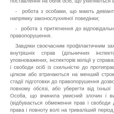
поставлення на облік осіб, що ухиляються в
- робота з особами, що мають девіантн
напрямку законослухняної поведінки;
- робота з притягнення до відповідально
правопорушення.
Завдяки своєчасним профілактичним захо
внутрішніх справ (дільничних інспекто
уповноважених, інспекторів міліції у справа
і свободи осіб із схильністю до протипра
цілком або втрачаються на менший строк
стадії підготовки до правопорушення дозво
повному обсязі, або уберегти від їхньої
Особа, що вчинила умисний злочин і ви
(відбувається обмеження прав і свободи д
права і повноту волі на триваліший період,