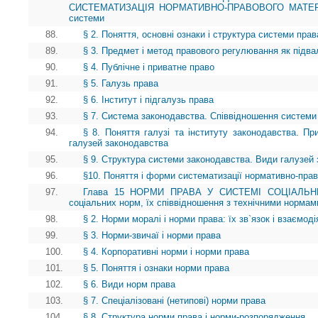
СИСТЕМАТИЗАЦІЯ НОРМАТИВНО-ПРАВОВОГО МАТЕРІАЛУ
системи
88.
§ 2. Поняття, основні ознаки і структура системи прав
89.
§ 3. Предмет і метод правового регулювання як під
90.
§ 4. Публічне і приватне право
91.
§ 5. Галузь права
92.
§ 6. Інститут і підгалузь права
93.
§ 7. Система законодавства. Співвідношення системи
94.
§ 8. Поняття галузі та інституту законодавства. Пр
галузей законодавства
95.
§ 9. Структура системи законодавства. Види галузей
96.
§10. Поняття і форми систематизації нормативно-прав
97.
Глава 15 НОРМИ ПРАВА У СИСТЕМІ СОЦІАЛЬНИХ
соціальних норм, їх співвідношення з технічними нормам
98.
§ 2. Норми моралі і норми права: їх зв`язок і взаємоді
99.
§ 3. Норми-звичаї і норми права
100.
§ 4. Корпоративні норми і норми права
101.
§ 5. Поняття і ознаки норми права
102.
§ 6. Види норм права
103.
§ 7. Спеціалізовані (нетипові) норми права
104.
§ 8. Структура норми права і норми-розпорядження