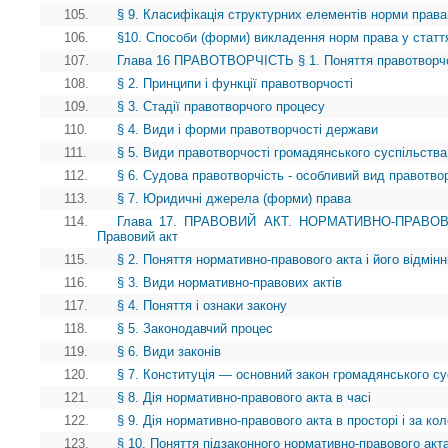
105.
§ 9. Класифікація структурних елементів норми права
106.
§10. Способи (форми) викладення норм права у статт
107.
Глава 16 ПРАВОТВОРЧІСТЬ § 1. Поняття правотворчості
108.
§ 2. Принципи і функції правотворчості
109.
§ 3. Стадії правотворчого процесу
110.
§ 4. Види і форми правотворчості держави
111.
§ 5. Види правотворчості громадянського суспільства
112.
§ 6. Судова правотворчість - особливий вид правотво
113.
§ 7. Юридичні джерела (форми) права
114.
Глава 17. ПРАВОВИЙ АКТ. НОРМАТИВНО-ПРАВОВ
Правовий акт
115.
§ 2. Поняття нормативно-правового акта і його відмінн
116.
§ 3. Види нормативно-правових актів
117.
§ 4. Поняття і ознаки закону
118.
§ 5. Законодавчий процес
119.
§ 6. Види законів
120.
§ 7. Конституція — основний закон громадянського су
121.
§ 8. Дія нормативно-правового акта в часі
122.
§ 9. Дія нормативно-правового акта в просторі і за ко
123.
§ 10. Поняття підзаконного нормативно-правового акта