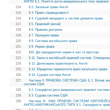
АНГЛІЇ § 1. Поняття англо-американського типу правової
214.
§ 2. Загальне право Англії
215.
§ 3. Право справедливості
216.
§ 4. Судовий прецедент у системі джерела права
217.
§ 5. Правовий звичай
218.
§ 6. Правова доктрина
219.
§ 7. Принципи права
220.
§ 8. Система англійського права
221.
§ 9. Норма права
222.
§10. Дія прецедентної норми в часі та просторі
223.
§ 11. Закон в англійській правовій системі. Співвідно
224.
§ 12. Делегована правотворчість Англії
225.
§ 13. Юридична термінологія країн загального права
226.
§ 14. Судова система Англії
227.
Частина II ПРАВОВА СИСТЕМА США § 1. Вплив англі
системи США
228.
§ 2. Специфічні риси американської правової системи 
229.
§ 3. Судова система США
230.
Частина ІІІ. ІНШІ ПРАВОВІ СИСТЕМИ ЄВРОПЕЙ
АНГЛО-АМЕРИКАНСЬКОГО ТИПУ § 1. Своєрідність право