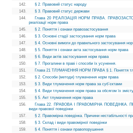
142.
§ 2. Правовий статус народу
143.
§ 3. Правовий статус держави
144.
Глава 20 РЕАЛІЗАЦІЯ НОРМ ПРАВА. ПРАВОЗАСТОС
реалізації норм права
145.
§ 2. Поняття і ознаки правозастосування
146.
§ 3. Основні стадії застосування норм права
147.
§ 4. Основні вимоги до правильного застосування но
148.
§ 5. Поняття і ознаки акта застосування норм права
149.
§ 6. Види актів застосування норм права
150.
§ 7. Прогалини в праві і способи їх усунення.
151.
Глава 21 ТЛУМАЧЕННЯ НОРМ ПРАВА § 1. Поняття тл
152.
§ 2. Способи (методи) тлумачення норм права
153.
§ 3. Види тлумачення норм права за суб`єктами
154.
§ 4. Види тлумачення норм права за обсягом їх зміст
155.
§ 5. Акт тлумачення норм права
156.
Глава 22. ПРАВОВА І ПРАВОМІРНА ПОВЕДІНКА. ПР
види правової поведінки
157.
§ 2. Правомірна поведінка. Причини нестабільності пр
158.
§ 3. Склад і види правомірної поведінки
159.
§ 4. Поняття і ознаки правопорушення