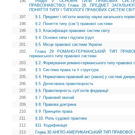
196.
Розділ V. ОСНОВНІ ТИПИ ПРАВОВИХ СИСТЕ
ПРАВОЗНАВСТВО) Глава 28. ПРЕДМЕТ ЗАГАЛЬНО
ПОНЯТТЯ ТИПУ І ТИПОЛОГІЇ ПРАВОВИХ СИСТЕМ СВІ
197.
§ 1. Предмет і об`єкти аналізу науки загального порі
198.
§ 2. Поняття типу (сім`ї) правової системи
199.
§ 3. Класифікація правових систем світу
200.
§ 4. Основні типи і підтипи (груп
201.
§ 5. Місце правової системи України
202.
Глава 29 РОМАНО-ГЕРМАНСЬКИЙ ТИП ПРАВОВ
германського типу правової системи
203.
§ 2. Формування романо-германського типу правової 
204.
§ 3. Система права та її структура
205.
§ 4. Нормативно-правовий акт (закон) у системі джер
206.
§ 5. Делегована правотворчість
207.
§ 6. Правотворчість суб`єктів федерації
208.
§ 7. Правовий звичай
209.
§ 8. Правова доктрина
210.
§ 9. Принципи права
211.
§ 10. Роль судової практики
212.
§11. Кодификація
213.
Глава 30 АНГЛО-АМЕРИКАНСЬКИЙ ТИП ПРАВОВОЇ 