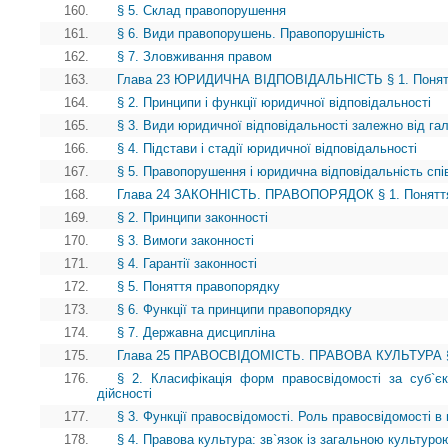
160.
§ 5. Склад правопорушення
161.
§ 6. Види правопорушень. Правопорушність
162.
§ 7. Зловживання правом
163.
Глава 23 ЮРИДИЧНА ВІДПОВІДАЛЬНІСТЬ § 1. Поняття 
164.
§ 2. Принципи і функції юридичної відповідальності
165.
§ 3. Види юридичної відповідальності залежно від га
166.
§ 4. Підстави і стадії юридичної відповідальності
167.
§ 5. Правопорушення і юридична відповідальність спів
168.
Глава 24 ЗАКОННІСТЬ. ПРАВОПОРЯДОК § 1. Поняття
169.
§ 2. Принципи законності
170.
§ 3. Вимоги законності
171.
§ 4. Гарантії законності
172.
§ 5. Поняття правопорядку
173.
§ 6. Функції та принципи правопорядку
174.
§ 7. Державна дисципліна
175.
Глава 25 ПРАВОСВІДОМІСТЬ. ПРАВОВА КУЛЬТУРА § 1.
176.
§ 2. Класифікація форм правосвідомості за суб`є
дійсності
177.
§ 3. Функції правосвідомості. Роль правосвідомості в 
178.
§ 4. Правова культура: зв`язок із загальною культуро