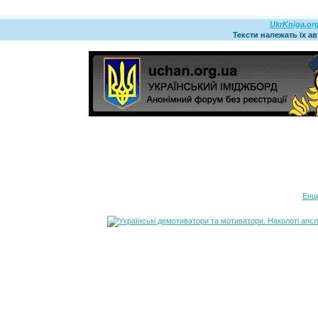
UkrKniga.or
Тексти належать їх а
Енц