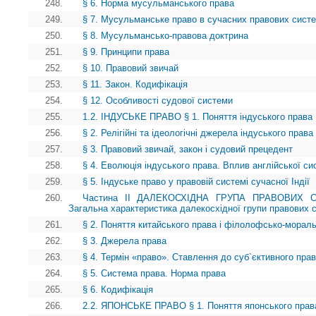
248.
§ 6. Норма мусульманського права
249.
§ 7. Мусульманське право в сучасних правових систе
250.
§ 8. Мусульмансько-правова доктрина
251.
§ 9. Принципи права
252.
§ 10. Правовий звичай
253.
§ 11. Закон. Кодифікація
254.
§ 12. Особливості судової системи
255.
1.2. ІНДУСЬКЕ ПРАВО § 1. Поняття індуського права
256.
§ 2. Релігійні та ідеологічні джерела індуського права
257.
§ 3. Правовий звичай, закон і судовий прецедент
258.
§ 4. Еволюція індуського права. Вплив англійської с
259.
§ 5. Індуське право у правовій системі сучасної Індії
260.
Частина II ДАЛЕКОСХІДНА ГРУПА ПРАВОВИХ 
Загальна характеристика далекосхідної групи правових 
261.
§ 2. Поняття китайського права і філолофсько-морал
262.
§ 3. Джерела права
263.
§ 4. Термін «право». Ставлення до суб`єктивного пра
264.
§ 5. Система права. Норма права
265.
§ 6. Кодифікація
266.
2.2. ЯПОНСЬКЕ ПРАВО § 1. Поняття японського права