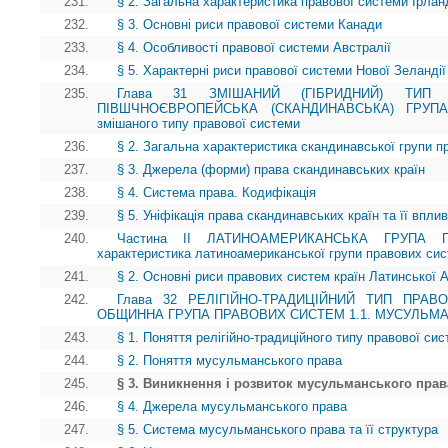
231.
§ 2. Загальна характеристика правової системи Ірланд
232.
§ 3. Основні риси правової системи Канади
233.
§ 4. Особливості правової системи Австралії
234.
§ 5. Характерні риси правової системи Нової Зеландії
235.
Глава 31 ЗМІШАНИЙ (ГІБРИДНИЙ) ТИП 
ПІВШЧНОЄВРОПЕЙСЬКА (СКАНДИНАВСЬКА) ГРУП
змішаного типу правової системи
236.
§ 2. Загальна характеристика скандинавської групи 
237.
§ 3. Джерела (форми) права скандинавських країн
238.
§ 4. Система права. Кодифікація
239.
§ 5. Уніфікація права скандинавських країн та її впли
240.
Частина II ЛАТИНОАМЕРИКАНСЬКА ГРУПА 
характеристика латиноамериканської групи правових си
241.
§ 2. Основні риси правових систем країн Латинської 
242.
Глава 32 РЕЛІГІЙНО-ТРАДИЦІЙНИЙ ТИП ПРАВО
ОБЩИННА ГРУПА ПРАВОВИХ СИСТЕМ 1.1. МУСУЛЬМ
243.
§ 1. Поняття релігійно-традиційного типу правової си
244.
§ 2. Поняття мусульманського права
245.
§ 3. Виникнення і розвиток мусульманського прав
246.
§ 4. Джерела мусульманського права
247.
§ 5. Система мусульманського права та її структура