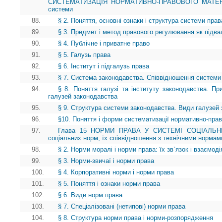
СИСТЕМАТИЗАЦІЯ НОРМАТИВНО-ПРАВОВОГО МАТЕРІАЛУ
системи
88.
§ 2. Поняття, основні ознаки і структура системи прав
89.
§ 3. Предмет і метод правового регулювання як під
90.
§ 4. Публічне і приватне право
91.
§ 5. Галузь права
92.
§ 6. Інститут і підгалузь права
93.
§ 7. Система законодавства. Співвідношення системи
94.
§ 8. Поняття галузі та інституту законодавства. Пр
галузей законодавства
95.
§ 9. Структура системи законодавства. Види галузей
96.
§10. Поняття і форми систематизації нормативно-прав
97.
Глава 15 НОРМИ ПРАВА У СИСТЕМІ СОЦІАЛЬНИХ
соціальних норм, їх співвідношення з технічними нормам
98.
§ 2. Норми моралі і норми права: їх зв`язок і взаємоді
99.
§ 3. Норми-звичаї і норми права
100.
§ 4. Корпоративні норми і норми права
101.
§ 5. Поняття і ознаки норми права
102.
§ 6. Види норм права
103.
§ 7. Спеціалізовані (нетипові) норми права
104.
§ 8. Структура норми права і норми-розпорядження