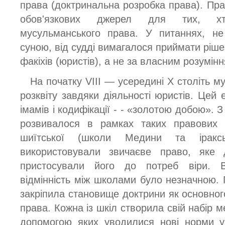
права (доктринальна розробка права). Пра
обов'язкових джерел для тих, хт
мусульманського права. У питаннях, не
суною, від судді вимагалося приймати ріш
факіхів (юристів), а не за власним розумін
На початку VIII — усередині X століть 
розквіту завдяки діяльності юристів. Цей
імамів і кодифікації - - «золотою добою». 
розвивалося в рамках таких правових ш
шиїтської (школи Медини та іракс
використовували звичаєве право, яке д
пристосували його до потреб віри. 
відмінність між школами було незначною. 
закріпила становище доктрини як основно
права. Кожна із шкіл створила свій набір м
допомогою яких уводилися нові норми у