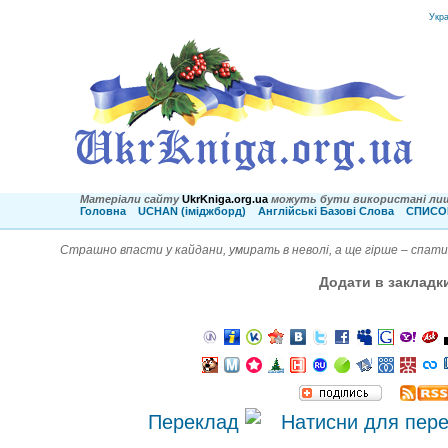
Укр
Матеріали сайту
UkrKniga.org.ua
можуть бути використані лиш
Головна
UCHAN (іміджборд)
Англійські Базові Слова
СПИСОК
Страшно впасти у кайдани, умирать в неволі, а ще гірше – спати, 
Додати в закладк
Переклад