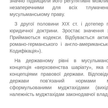
значно підвищили його регулятивні можлив
незаперечними для всіх тлумачень
мусульманському праву.
З другої половини XIX ст. і дотепер 
юридичної доктрини. Зростає значення 
Приймаються кодекси. Відбувається акти
романо-германського і англо-американсь
Кодифікація»).
На державному рівні в мусульманс
концепція «верховенства шаріату», яка 
концепціями правової держави. Відповід
держави пов'язаний нормами му
сформульованими муджтахідами (ви
належність муджтахідам законодавчої влад