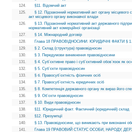
124.
§11. Відомчий акт
125.
§ 12. Підзаконний нормативний акт органу місцевого
акт місцевого органу виконавчої влади
126.
§ 13. Підзаконний нормативний акт державного підприє
нормативний акт комерційної організації
127.
§ 14. Міжнародний договір
128.
Глава 18 ПРАВОВІДНОСИНИ. ЮРИДИЧНІ ФАКТИ § 1. П
129.
§ 2. Склад (структура) правовідносин
130.
§ 3. Передумови виникнення правовідносини
131.
§ 4. Суб`єктивне право і суб`єктивний обов`язок як о
132.
§ 5. Суб`єкти правовідносин
133.
§ б. Правосуб`єктність фізичних осіб
134.
§ 7. Правосуб`єктність юридичних осіб
135.
§ 8. Компетенція державного органу як вираз його спе
136.
§ 9. Об`єкти правовідносин
137.
§ 10. Види правовідносин
138.
§11. Юридичний факт. Фактичний (юридичний) склад
139.
§12. Презумпції
140.
§ 13. Правовідносини, що виникають при виконанні об
141.
Глава 19 ПРАВОВИЙ СТАТУС ОСОБИ, НАРОДУ, ДЕРЖА