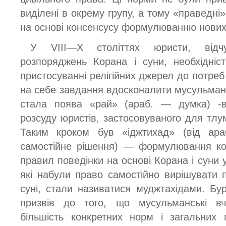
виділені в окрему групу, а тому «праведні
на основі консенсусу формулюванню нових
У VIII—X століттях юристи, відч
розпоряджень Корана і суни, необхідніс
пристосуванні релігійних джерел до потреб 
на себе завдання вдосконалити мусульма
стала поява «рай» (араб. — думка) -ві
розсуду юристів, застосовуваного для тлу
Таким кроком був «іджтихад» (від ар
самостійне рішення) — формулювання ко
правил поведінки на основі Корана і суни у
які набули право самостійно вирішувати п
суні, стали називатися муджтахідами. Бу
призвів до того, що мусульманські в
більшість конкретних норм і загальних 