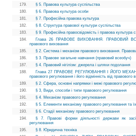
179.
§ 5. Правова культура суспільства
180.
§ 6. Правова культура особи
181.
§ 7. Професійна правова культура
182.
§ 8. Структура правової культури суспільства
183.
§ 9. Професійна правосвідомість і правова культура сп
184.
Глава 26 ПРАВОВЕ ВИХОВАННЯ. ПРАВОВИЙ ВСЕОБ
правового виховання
185.
§ 2. Система і механізм правового виховання. Правов
186.
§ 3. Правове загальне навчання (правовий всеобуч)
187.
§ 4. Правовий нігілізм: джерела і шляхи подолання
188.
Глава 27 ПРАВОВЕ РЕГУЛЮВАННЯ І ЙОГО МЕХАНІ
правового регулювання і його відмінність від правового 
189.
§ 2. Сфера, основні напрямки і межі правового регул
190.
§ 3, Види, способи і типи правового регулювання
191.
§ 4. Механізм правового регулювання
192.
§ 5. Елементи механізму правового регулювання та ї
193.
§ 6. Стадії механізму правового регулювання
194.
§ 7. Правові форми діяльності держави як засі
регулювання
195.
§ 8. Юридична техніка