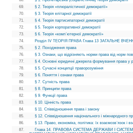
69.
§ 2. Теорія «плюралістичної демократії»
70.
§ 3. Теорія елітарної демократії
71.
§ 4. Теорія партисипаторної демократії
72.
§ 5. Теорія корпоративної демократії
73.
§ 6. Теорія «комп`ютерної демократії»
74.
Розділ IV ТЕОРІЯ ПРАВА Глава 13 ЗАГАЛЬНЕ ВЧЕНН
75.
§ 2. Походження права
76.
§ 3. Ознаки, що відрізняють норми права від норм пов
77.
§ 4. Основні юридичні джерела формування права у рі
78.
§ 5. Сучасні концепції праворозуміння
79.
§ 6. Поняття і ознаки права
80.
§ 7. Сутність права
81.
§ 8. Принципи права
82.
§ 9. Функції права
83.
§ 10. Цінність права
84.
§ 11. Співвідношення права і закону
85.
§ 12. Співвідношення національного і міжнародного п
86.
§ 13. Право, економіка, політика: їх взаємозв`язок і 
87.
Глава 14. ПРАВОВА СИСТЕМА ДЕРЖАВИ І СИСТЕ