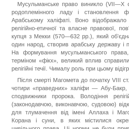
Мусульманське право виникло (VII—X ст
родоплемінного ладу і становлення ф
Арабському халіфаті. Воно відображал
релігійно-етичної та власне правової, по
купця з Мекки (570—632 pp.), який об'єдн
один народ, створив арабську державу і п
На формування мусульманського права,
терміном «фікх», великий вплив справили 
релігійні течії. Чималу роль при цьому віді
Після смерті Магомета до початку VIII с
чотири «праведних» халіфи — Абу-Бакр, 
сподвижники пророка. Володіння реліг
(законодавчою, виконавчою, судовою) від
для тлумачення від імені Аллаха і Маго
Корана і суни, в яких містилися окре
цивільного права. Ці норми не були при