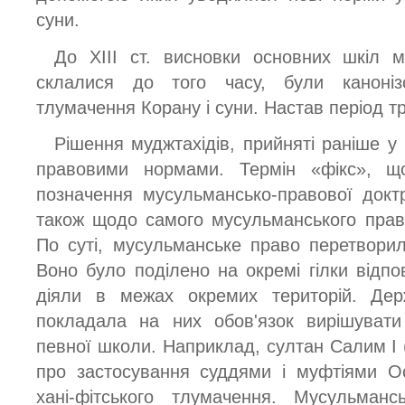
суни.
До XIII ст. висновки основних шкіл 
склалися до того часу, були каноніз
тлумачення Корану і суни. Настав період т
Рішення муджтахідів, прийняті раніше у
правовими нормами. Термін «фікс», щ
позначення мусульмансько-правової докт
також щодо самого мусульманського права
По суті, мусульманське право перетвори
Воно було поділено на окремі гілки відпов
діяли в межах окремих територій. Дер
покладала на них обов'язок вирішувати
певної школи. Наприклад, султан Салим І (
про застосування суддями і муфтіями Ос
хані-фітського тлумачення. Мусульма