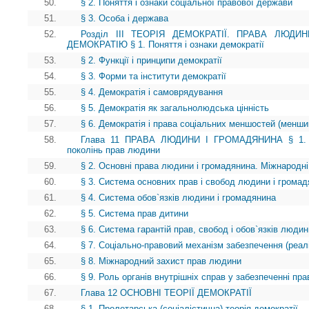
50.
§ 2. Поняття і ознаки соціальної правової держави
51.
§ 3. Особа і держава
52.
Розділ III ТЕОРІЯ ДЕМОКРАТІЇ. ПРАВА ЛЮД
ДЕМОКРАТІЮ § 1. Поняття і ознаки демократії
53.
§ 2. Функції і принципи демократії
54.
§ 3. Форми та інститути демократії
55.
§ 4. Демократія і самоврядування
56.
§ 5. Демократія як загальнолюдська цінність
57.
§ 6. Демократія і права соціальних меншостей (менши
58.
Глава 11 ПРАВА ЛЮДИНИ І ГРОМАДЯНИНА § 1. Іст
поколінь прав людини
59.
§ 2. Основні права людини і громадянина. Міжнародні
60.
§ 3. Система основних прав і свобод людини і грома
61.
§ 4. Система обов`язків людини і громадянина
62.
§ 5. Система прав дитини
63.
§ 6. Система гарантій прав, свобод і обов`язків люди
64.
§ 7. Соціально-правовий механізм забезпечення (реалі
65.
§ 8. Міжнародний захист прав людини
66.
§ 9. Роль органів внутрішніх справ у забезпеченні пр
67.
Глава 12 ОСНОВНІ ТЕОРІЇ ДЕМОКРАТІЇ
68.
§ 1. Пролетарська (соціалістична) теорія демократії