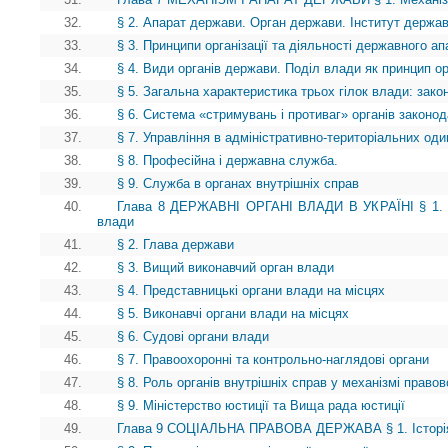
32.
§ 2. Апарат держави. Орган держави. Інститут держа
33.
§ 3. Принципи організації та діяльності державного ап
34.
§ 4. Види органів держави. Поділ влади як принцип ор
35.
§ 5. Загальна характеристика трьох гілок влади: зако
36.
§ 6. Система «стримувань і противаг» органів законод
37.
§ 7. Управління в адміністративно-територіальних о
38.
§ 8. Професійна і державна служба.
39.
§ 9. Служба в органах внутрішніх справ
40.
Глава 8 ДЕРЖАВНІ ОРГАНІ ВЛАДИ В УКРАЇНІ § 1. В
влади
41.
§ 2. Глава держави
42.
§ 3. Вищий виконавчий орган влади
43.
§ 4. Представницькі органи влади на місцях
44.
§ 5. Виконавчі органи влади на місцях
45.
§ 6. Судові органи влади
46.
§ 7. Правоохоронні та контрольно-наглядові органи
47.
§ 8. Роль органів внутрішніх справ у механізмі право
48.
§ 9. Міністерство юстиції та Вища рада юстиції
49.
Глава 9 СОЦІАЛЬНА ПРАВОВА ДЕРЖАВА § 1. Історія і