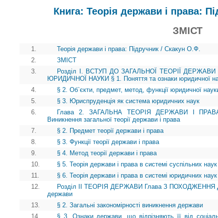
Книга: Теорія держави і права: Пі
ЗМІСТ
1.
Теорія держави і права: Підручник / Скакун О.Ф.
2.
ЗМІСТ
3.
Розділ І. ВСТУП ДО ЗАГАЛЬНОЇ ТЕОРІЇ ДЕРЖАВИ
ЮРИДИЧНОЇ НАУКИ § 1. Поняття та ознаки юридичної н
4.
§ 2. Об`єкти, предмет, метод, функції юридичної наук
5.
§ 3. Юриспруденція як система юридичних наук
6.
Глава 2. ЗАГАЛЬНА ТЕОРІЯ ДЕРЖАВИ І ПРА
Виникнення загальної теорії держави і права
7.
§ 2. Предмет теорії держави і права
8.
§ 3. Функції теорії держави і права
9.
§ 4. Метод теорії держави і права
10.
§ 5. Теорія держави і права в системі суспільних наук
11.
§ 6. Теорія держави і права в системі юридичних наук
12.
Розділ II ТЕОРІЯ ДЕРЖАВИ Глава З ПОХОДЖЕННЯ ДЕ
держави
13.
§ 2. Загальні закономірності виникнення держави
14.
§ 3. Ознаки держави, що відрізняють її від соціаль