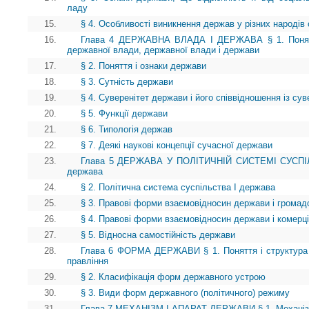
ладу
15.
§ 4. Особливості виникнення держав у різних народів 
16.
Глава 4 ДЕРЖАВНА ВЛАДА І ДЕРЖАВА § 1. Поняття
державної влади, державної влади і держави
17.
§ 2. Поняття і ознаки держави
18.
§ 3. Сутність держави
19.
§ 4. Суверенітет держави і його співвідношення із сув
20.
§ 5. Функції держави
21.
§ 6. Типологія держав
22.
§ 7. Деякі наукові концепції сучасної держави
23.
Глава 5 ДЕРЖАВА У ПОЛІТИЧНІЙ СИСТЕМІ СУСПІЛЬ
держава
24.
§ 2. Політична система суспільства І держава
25.
§ 3. Правові форми взаємовідносин держави і громад
26.
§ 4. Правові форми взаємовідносин держави і комерці
27.
§ 5. Відносна самостійність держави
28.
Глава 6 ФОРМА ДЕРЖАВИ § 1. Поняття і структура
правління
29.
§ 2. Класифікація форм державного устрою
30.
§ 3. Види форм державного (політичного) режиму
31.
Глава 7 МЕХАНІЗМ І АПАРАТ ДЕРЖАВИ § 1. Механі