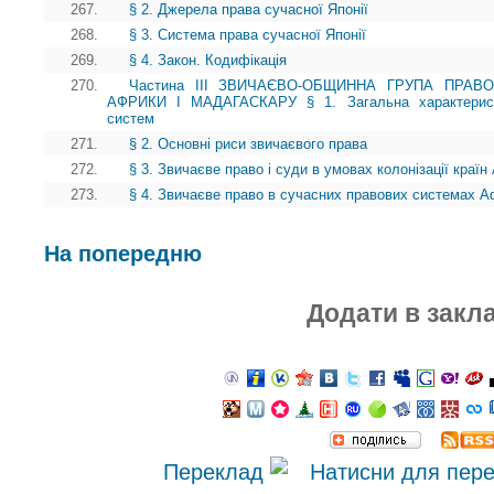
267.
§ 2. Джерела права сучасної Японії
268.
§ 3. Система права сучасної Японії
269.
§ 4. Закон. Кодифікація
270.
Частина III ЗВИЧАЄВО-ОБЩИННА ГРУПА ПРАВ
АФРИКИ І МАДАГАСКАРУ § 1. Загальна характеристи
систем
271.
§ 2. Основні риси звичаєвого права
272.
§ 3. Звичаєве право і суди в умовах колонізації краї
273.
§ 4. Звичаєве право в сучасних правових системах А
На попередню
Додати в закл
Переклад